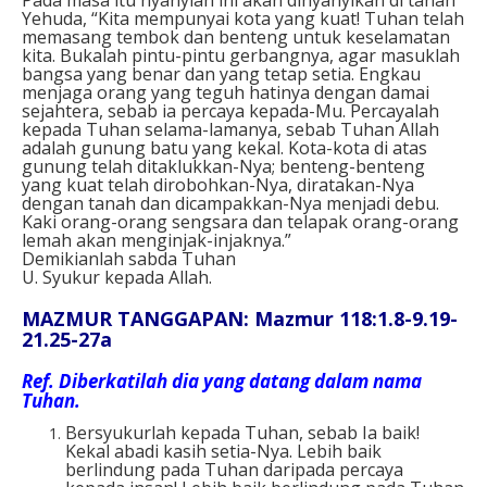
Yehuda, “Kita mempunyai kota yang kuat! Tuhan telah
memasang tembok dan benteng untuk keselamatan
kita. Bukalah pintu-pintu gerbangnya, agar masuklah
bangsa yang benar dan yang tetap setia. Engkau
menjaga orang yang teguh hatinya dengan damai
sejahtera, sebab ia percaya kepada-Mu. Percayalah
kepada Tuhan selama-lamanya, sebab Tuhan Allah
adalah gunung batu yang kekal. Kota-kota di atas
gunung telah ditaklukkan-Nya; benteng-benteng
yang kuat telah dirobohkan-Nya, diratakan-Nya
dengan tanah dan dicampakkan-Nya menjadi debu.
Kaki orang-orang sengsara dan telapak orang-orang
lemah akan menginjak-injaknya.”
Demikianlah sabda Tuhan
U. Syukur kepada Allah.
MAZMUR TANGGAPAN: Mazmur 118:1.8-9.19-
21.25-27a
Ref.
Diberkatilah dia yang datang dalam nama
Tuhan.
Bersyukurlah kepada Tuhan, sebab Ia baik!
Kekal abadi kasih setia-Nya. Lebih baik
berlindung pada Tuhan daripada percaya