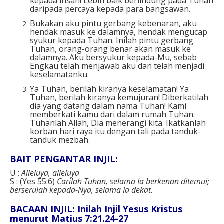
kepada insan! Lebih baik berlindung pada Tuhan
daripada percaya kepada para bangsawan.
Bukakan aku pintu gerbang kebenaran, aku
hendak masuk ke dalamnya, hendak mengucap
syukur kepada Tuhan. Inilah pintu gerbang
Tuhan, orang-orang benar akan masuk ke
dalamnya. Aku bersyukur kepada-Mu, sebab
Engkau telah menjawab aku dan telah menjadi
keselamatanku.
Ya Tuhan, berilah kiranya keselamatan! Ya
Tuhan, berilah kiranya kemujuran! Diberkatilah
dia yang datang dalam nama Tuhan! Kami
memberkati kamu dari dalam rumah Tuhan.
Tuhanlah Allah, Dia menerangi kita. Ikatkanlah
korban hari raya itu dengan tali pada tanduk-
tanduk mezbah.
BAIT PENGANTAR INJIL:
U :
Alleluya, alleluya
S : (Yes 55:6)
Carilah Tuhan, selama Ia berkenan ditemui;
berserulah kepada-Nya, selama Ia dekat.
BACAAN INJIL: Inilah Injil Yesus Kristus
menurut Matius 7:21.24-27