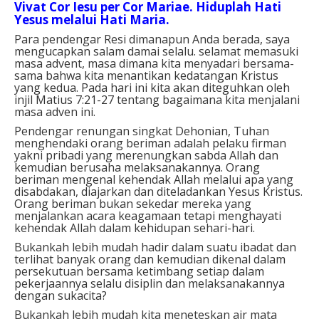
Vivat Cor Iesu per Cor Mariae. Hiduplah Hati
Yesus melalui Hati Maria.
Para pendengar Resi dimanapun Anda berada, saya
mengucapkan salam damai selalu. selamat memasuki
masa advent, masa dimana kita menyadari bersama-
sama bahwa kita menantikan kedatangan Kristus
yang kedua.
Pada hari ini kita akan diteguhkan oleh
injil Matius 7:21-27 tentang bagaimana kita menjalani
masa adven ini.
Pendengar renungan singkat Dehonian,
Tuhan
menghendaki orang beriman adalah pelaku firman
yakni pribadi yang merenungkan sabda Allah dan
kemudian berusaha melaksanakannya. Orang
beriman mengenal kehendak Allah melalui apa yang
disabdakan, diajarkan dan diteladankan Yesus Kristus.
Orang beriman bukan sekedar mereka yang
menjalankan acara keagamaan tetapi menghayati
kehendak Allah dalam kehidupan sehari-hari.
Bukankah lebih mudah hadir dalam suatu ibadat dan
terlihat banyak orang dan kemudian dikenal dalam
persekutuan bersama ketimbang setiap dalam
pekerjaannya selalu disiplin dan melaksanakannya
dengan sukacita?
Bukankah lebih mudah kita meneteskan air mata