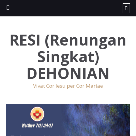
RESI (Renungan
Singkat)
DEHONIAN
Vivat Cor Iesu per Cor Mariae