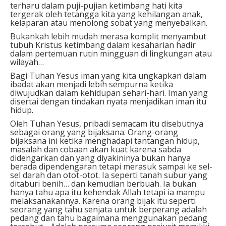
terharu dalam puji-pujian ketimbang hati kita
tergerak oleh tetangga kita yang kehilangan anak,
kelaparan atau menolong sobat yang menyebalkan.
Bukankah lebih mudah merasa komplit menyambut
tubuh Kristus ketimbang dalam kesaharian hadir
dalam pertemuan rutin mingguan di lingkungan atau
wilayah…
Bagi Tuhan Yesus iman yang kita ungkapkan dalam
ibadat akan menjadi lebih sempurna ketika
diwujudkan dalam kehidupan sehari-hari. Iman yang
disertai dengan tindakan nyata menjadikan iman itu
hidup.
Oleh Tuhan Yesus, pribadi semacam itu disebutnya
sebagai orang yang bijaksana. Orang-orang
bijaksana ini ketika menghadapi tantangan hidup,
masalah dan cobaan akan kuat karena sabda
didengarkan dan yang diyakininya bukan hanya
berada dipendengaran tetapi merasuk sampai ke sel-
sel darah dan otot-otot. Ia seperti tanah subur yang
ditaburi benih… dan kemudian berbuah. Ia bukan
hanya tahu apa itu kehendak Allah tetapi ia mampu
melaksanakannya. Karena orang bijak itu seperti
seorang yang tahu senjata untuk berperang adalah
pedang dan tahu bagaimana menggunakan pedang