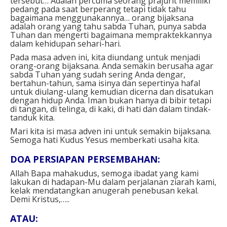
tersebut… Adalah percuma seorang prajurit memiliki
pedang pada saat berperang tetapi tidak tahu
bagaimana menggunakannya… orang bijaksana
adalah orang yang tahu sabda Tuhan, punya sabda
Tuhan dan mengerti bagaimana mempraktekkannya
dalam kehidupan sehari-hari.
Pada masa adven ini, kita diundang untuk menjadi
orang-orang bijaksana. Anda semakin berusaha agar
sabda Tuhan yang sudah sering Anda dengar,
bertahun-tahun, sama isinya dan sepertinya hafal
untuk diulang-ulang kemudian dicerna dan disatukan
dengan hidup Anda. Iman bukan hanya di bibir tetapi
di tangan, di telinga, di kaki, di hati dan dalam tindak-
tanduk kita.
Mari kita isi masa adven ini untuk semakin bijaksana.
Semoga hati Kudus Yesus memberkati usaha kita.
DOA PERSIAPAN PERSEMBAHAN:
Allah Bapa mahakudus, semoga ibadat yang kami
lakukan di hadapan-Mu dalam perjalanan ziarah kami,
kelak mendatangkan anugerah penebusan kekal.
Demi Kristus,…..
ATAU: