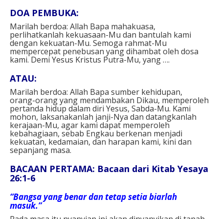
DOA PEMBUKA:
Marilah berdoa: Allah Bapa mahakuasa,
perlihatkanlah kekuasaan-Mu dan bantulah kami
dengan kekuatan-Mu. Semoga rahmat-Mu
mempercepat penebusan yang dihambat oleh dosa
kami. Demi Yesus Kristus Putra-Mu, yang ….
ATAU:
Marilah berdoa: Allah Bapa sumber kehidupan,
orang-orang yang mendambakan Dikau, memperoleh
pertanda hidup dalam diri Yesus, Sabda-Mu. Kami
mohon, laksanakanlah janji-Nya dan datangkanlah
kerajaan-Mu, agar kami dapat memperoleh
kebahagiaan, sebab Engkau berkenan menjadi
kekuatan, kedamaian, dan harapan kami, kini dan
sepanjang masa.
BACAAN PERTAMA: Bacaan dari Kitab Yesaya
26:1-6
“Bangsa yang benar dan tetap setia biarlah
masuk.”
Pada masa itu nyanyian ini akan dinyanyikan di tanah