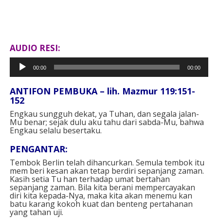
AUDIO RESI:
Pemutar
00:00
00:00
Audio
ANTIFON PEMBUKA – lih. Mazmur 119:151-
152
Engkau sungguh dekat, ya Tuhan, dan segala jalan-
Mu benar; sejak dulu aku tahu dari sabda-Mu, bahwa
Engkau selalu besertaku.
PENGANTAR:
Tembok Berlin telah dihancurkan. Semula tembok itu
mem beri kesan akan tetap berdiri sepanjang zaman.
Kasih setia Tu han terhadap umat bertahan
sepanjang zaman. Bila kita berani mempercayakan
diri kita kepada-Nya, maka kita akan menemu kan
batu karang kokoh kuat dan benteng pertahanan
yang tahan uji.