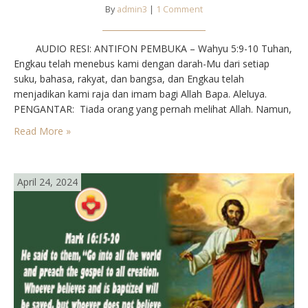
By
admin3
|
1 Comment
AUDIO RESI: ANTIFON PEMBUKA – Wahyu 5:9-10⁣ Tuhan,
Engkau telah menebus kami dengan darah-Mu dari setiap
suku, bahasa, rakyat, dan bangsa, dan Engkau telah
menjadikan kami raja dan imam bagi Allah Bapa. Aleluya.⁣⁣
PENGANTAR⁣: Tiada orang yang pernah melihat Allah. Namun,
bila kita saling menaruh cinta kasih, maka Yesus hadir di
Read More »
tengah-tengah kita. Sekalipun la sudah…
April 24, 2024