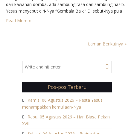
dan kawanan domba, ada sambung rasa dan sambung nasib.
Yesus menyebut diri-Nya “Gembala Baik.” Di sebut-Nya pula
pintu kandang, pintu masuk ke dalam keselamatan dan
Read More »
kebahagiaan. Sebab, la datang agar semua orang,…
Laman Berikutnya »
Pos-pos Terbaru
Kamis, 06 Agustus 2026 – Pesta Yesus
menampakkan kemuliaan-Nya
Rabu, 05 Agustus 2026 – Hari Biasa Pekan
XVIII
Selasa, 04 Agustus 2026 – Peringatan