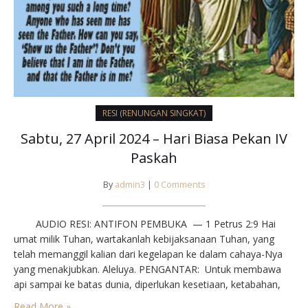
RESI (RENUNGAN SINGKAT)
Sabtu, 27 April 2024 – Hari Biasa Pekan IV
Paskah
By
admin3
|
0 Comments
AUDIO RESI: ANTIFON PEMBUKA — 1 Petrus 2:9⁣ Hai
umat milik Tuhan, wartakanlah kebijaksanaan Tuhan, yang
telah memanggil kalian dari kegelapan ke dalam cahaya-Nya
yang menakjubkan. Aleluya.⁣⁣ PENGANTAR⁣: Untuk membawa
api sampai ke batas dunia, diperlukan kesetiaan, ketabahan,
dan pengorbanan. Paulus dan Barnabas, misionaris pertama,
Read More »