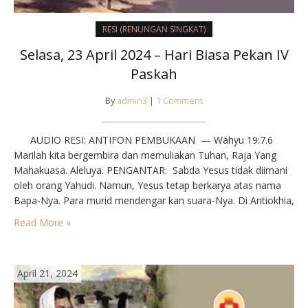
RESI (RENUNGAN SINGKAT)
Selasa, 23 April 2024 – Hari Biasa Pekan IV
Paskah
By
admin3
|
1 Comment
AUDIO RESI: ANTIFON PEMBUKAAN — Wahyu 19:7.6⁣
Marilah kita bergembira dan memuliakan Tuhan, Raja Yang
Mahakuasa. Aleluya.⁣⁣ PENGANTAR: ⁣ Sabda Yesus tidak diimani
oleh orang Yahudi. Namun, Yesus tetap berkarya atas nama
Bapa-Nya. Para murid mendengar kan suara-Nya. Di Antiokhia,
para murid untuk pertama men dapat julukan “orang Kristen”.
Read More »
Para pewartanya adalah orang orang baik penuh Roh…
April 21, 2024