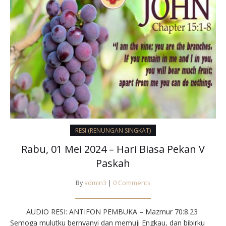
RESI (RENUNGAN SINGKAT)
Rabu, 01 Mei 2024 – Hari Biasa Pekan V
Paskah
By
admin3
|
0 Comments
AUDIO RESI: ANTIFON PEMBUKA – Mazmur 70:8.23⁣
Semoga mulutku bernyanyi dan memuji Engkau, dan bibirku