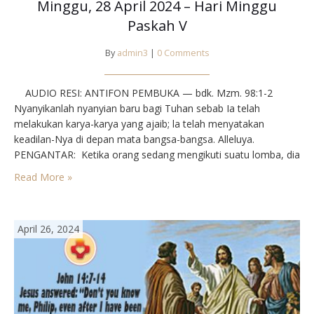
Minggu, 28 April 2024 – Hari Minggu
Paskah V
By
admin3
|
0 Comments
AUDIO RESI: ANTIFON PEMBUKA — bdk. Mzm. 98:1-2⁣⁣⁣
Nyanyikanlah nyanyian baru bagi Tuhan sebab Ia telah
melakukan karya-karya yang ajaib; la telah menyatakan
keadilan-Nya di depan mata bangsa-bangsa. Alleluya.⁣⁣⁣⁣⁣⁣
PENGANTAR⁣⁣⁣: Ketika orang sedang mengikuti suatu lomba, dia
mem butuhkan pula daya dorong, penyemangat dalam
Read More »
kegiatan itu. Begitu pula bagi mereka yang sedang menempuh
studi, pun membutuhkan penyemangat agar…
April 26, 2024