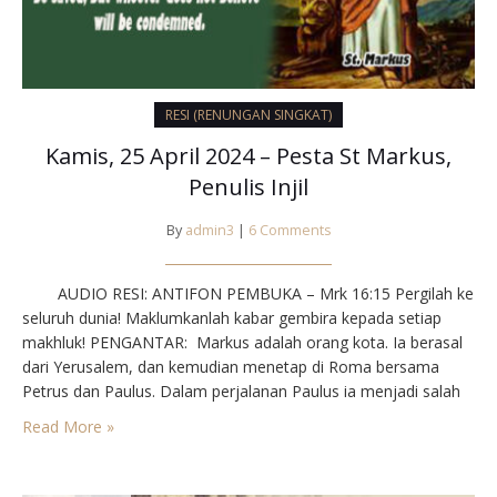
RESI (RENUNGAN SINGKAT)
Kamis, 25 April 2024 – Pesta St Markus,
Penulis Injil
By
admin3
|
6 Comments
AUDIO RESI: ANTIFON PEMBUKA – Mrk 16:15 Pergilah ke
seluruh dunia! Maklumkanlah kabar gembira kepada setiap
makhluk! PENGANTAR: Markus adalah orang kota. Ia berasal
dari Yerusalem, dan kemudian menetap di Roma bersama
Petrus dan Paulus. Dalam perjalanan Paulus ia menjadi salah
seorang temannya. Tetapi hidup bertualang yang melelahkan
Read More »
tidak cocok baginya. Ia mau mewartakan Injil dengan
caranya…