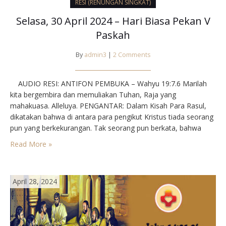
RESI (RENUNGAN SINGKAT)
Selasa, 30 April 2024 – Hari Biasa Pekan V
Paskah
By
admin3
|
2 Comments
AUDIO RESI: ANTIFON PEMBUKA – Wahyu 19:7.6 Marilah
kita bergembira dan memuliakan Tuhan, Raja yang
mahakuasa. Alleluya. PENGANTAR: Dalam Kisah Para Rasul,
dikatakan bahwa di antara para pengikut Kristus tiada seorang
pun yang berkekurangan. Tak seorang pun berkata, bahwa
sesuatu dari kepunyaannya adalah miliknya sendiri. Maka
Read More »
semua berkecukupan. Bila kita bertemu di sini dan membagi-
bagikan rezeki, maka hendaknya kita…
April 28, 2024