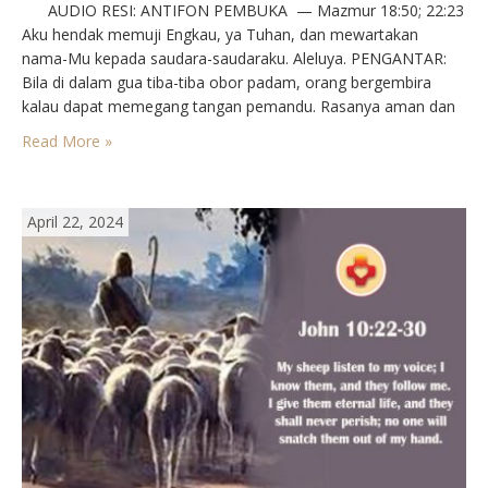
AUDIO RESI: ANTIFON PEMBUKA — Mazmur 18:50; 22:23⁣
Aku hendak memuji Engkau, ya Tuhan, dan mewartakan
nama-Mu kepada saudara-saudaraku. Aleluya.⁣⁣ PENGANTAR: ⁣
Bila di dalam gua tiba-tiba obor padam, orang bergembira
kalau dapat memegang tangan pemandu. Rasanya aman dan
mantap, sekalipun tak mampu melihat sesuatu. Demikianlah
Read More »
bagi kita, Yesus adalah cahaya terang dan tangan pembimbing.
Kalau kita…
April 22, 2024