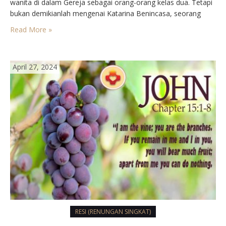
wanita di dalam Gereja sebagai orang-orang kelas dua. Tetapi
bukan demikianlah mengenai Katarina Benincasa, seorang
gadis Italia dari Siena. Setelah meninggal ia mendapat gelar
Read More »
pujangga Gereja. Padahal sebenarnya ia buta huruf dan buta
bahasa Latin pula. Gaya hidupnya yang…
April 27, 2024
RESI (RENUNGAN SINGKAT)