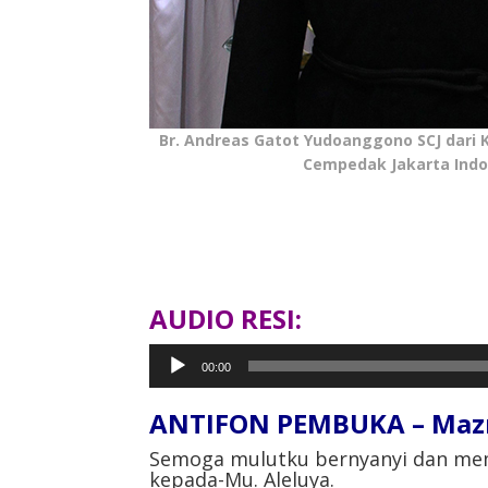
Br. Andreas Gatot Yudoanggono SCJ dari 
Cempedak Jakarta Indo
AUDIO RESI:
Pemutar
00:00
Audio
ANTIFON PEMBUKA – Mazmu
Semoga mulutku bernyanyi dan mem
kepada-Mu. Aleluya.⁣⁣