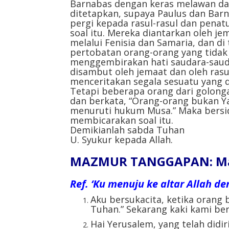
Barnabas dengan keras melawan da
ditetapkan, supaya Paulus dan Barn
pergi kepada rasul-rasul dan pena
soal itu. Mereka diantarkan oleh je
melalui Fenisia dan Samaria, dan d
pertobatan orang-orang yang tidak 
menggembirakan hati saudara-sauda
disambut oleh jemaat dan oleh rasu
menceritakan segala sesuatu yang 
Tetapi beberapa orang dari golonga
dan berkata, “Orang-orang bukan Y
menuruti hukum Musa.” Maka bersid
membicarakan soal itu.
Demikianlah sabda Tuhan
U. Syukur kepada Allah.
MAZMUR TANGGAPAN: Mazm
Ref.
‘Ku menuju ke altar Allah de
Aku bersukacita, ketika orang 
Tuhan.” Sekarang kaki kami ber
Hai Yerusalem, yang telah didi