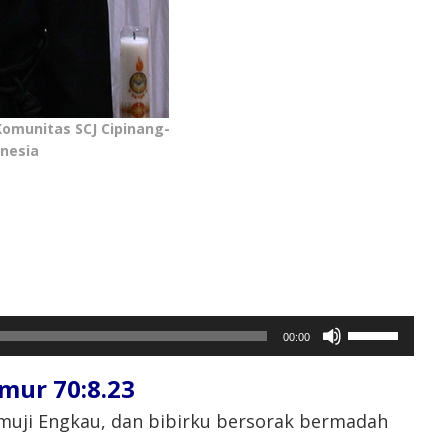
Komunitas SCJ Cipinang-
nesia
Gunakan
00:00
Anak
Panah
r 70:8.23⁣
Atas/Bawah
untuk
uji Engkau, dan bibirku bersorak bermadah
menaikkan