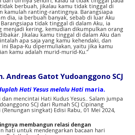
dari dirinya sendiri, kalau ia tidak tinggal pada
idak berbuah, jikalau kamu tidak tinggal di
n kamulah ranting-rantingnya. Barangsiapa
am dia, ia berbuah banyak, sebab di luar Aku
Barangsiapa tidak tinggal di dalam Aku, ia
ng menjadi kering, kemudian dikumpulkan orang
dibakar. Jikalau kamu tinggal di dalam Aku dan
intalah apa saja yang kamu kehendaki, dan
ni Bapa-Ku dipermuliakan, yaitu jika kamu
ian kamu adalah murid-murid-Ku.”
. Andreas Gatot Yudoanggono SCJ
iduplah Hati Yesus melalu Hati
maria.
i dan mencintai Hati Kudus Yesus.. Salam jumpa
udoanggono SCJ dari Rumah SCJ Cipinang
(Renungan singkat) Edisi Rabu, 01 Mei 2024,
ingnya membangun relasi dengan
n hati untuk mendengarkan bacaan hari