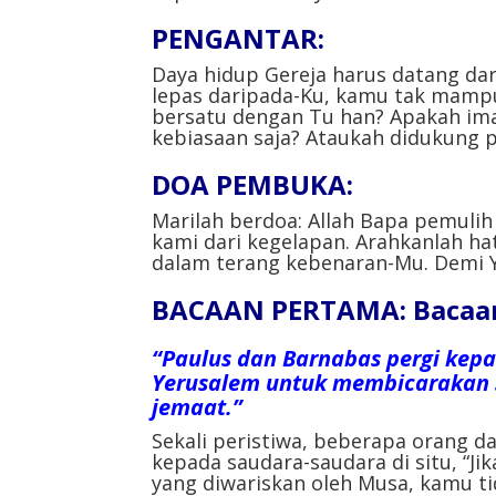
PENGANTAR⁣:
Daya hidup Gereja harus datang da
lepas daripada-Ku, kamu tak mampu
bersatu dengan Tu han? Apakah ima
kebiasaan saja? Ataukah didukung p
DOA PEMBUKA:
⁣
Marilah berdoa: Allah Bapa pemuli
kami dari kegelapan. Arahkanlah ha
dalam terang kebenaran-Mu. Demi Ye
BACAAN PERTAMA: Bacaan d
“Paulus dan Barnabas pergi kepa
Yerusalem untuk membicarakan s
jemaat.”
Sekali peristiwa, beberapa orang d
kepada saudara-saudara di situ, “Ji
yang diwariskan oleh Musa, kamu ti