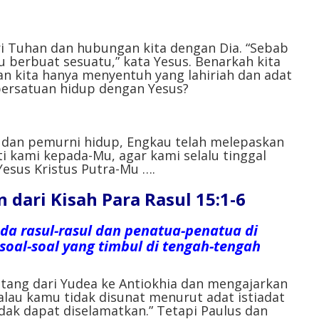
atau
menurunkan
volume.
ri Tuhan dan hubungan kita dengan Dia. “Sebab
 berbuat sesuatu,” kata Yesus. Benarkah kita
n kita hanya menyentuh yang lahiriah dan adat
ersatuan hidup dengan Yesus?⁣⁣
h dan pemurni hidup, Engkau telah melepaskan
ti kami kepada-Mu, agar kami selalu tinggal
sus Kristus Putra-Mu ….⁣
ari Kisah Para Rasul 15:1-6
da rasul-rasul dan penatua-penatua di
oal-soal yang timbul di tengah-tengah
atang dari Yudea ke Antiokhia dan mengajarkan
kalau kamu tidak disunat menurut adat istiadat
dak dapat diselamatkan.” Tetapi Paulus dan