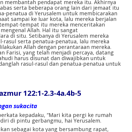
n membantah pendapat mereka itu. Akhirnya
abas serta beberapa orang lain dari jemaat itu
tua-penatua di Yerusalem untuk membicarakan
maat sampai ke luar kota, lalu mereka berjalan
i tempat-tempat itu mereka menceritakan
mengenal Allah. Hal itu sangat
ra di situ. Setibanya di Yerusalem mereka
l-rasul serta penatua-penatua, lalu mereka
dilakukan Allah dengan perantaraan mereka.
n Farisi, yang telah menjadi percaya, datang
ahudi harus disunat dan diwajibkan untuk
anglah rasul-rasul dan penatua-penatua untuk
ur 122:1-2.3-4a.4b-5
ngan sukacita
berkata kepadaku, “Mari kita pergi ke rumah
diri di pintu gerbangmu, hai Yerusalem.
rikan sebagai kota yang bersambung rapat,