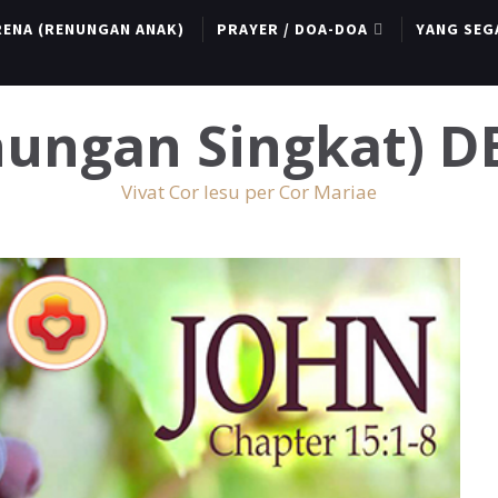
RENA (RENUNGAN ANAK)
PRAYER / DOA-DOA
YANG SEG
enungan Singkat) 
Vivat Cor Iesu per Cor Mariae