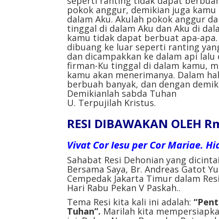
seperti ranting tidak dapat berbuah 
pokok anggur, demikian juga kamu t
dalam Aku. Akulah pokok anggur da
tinggal di dalam Aku dan Aku di dal
kamu tidak dapat berbuat apa-apa. 
dibuang ke luar seperti ranting ya
dan dicampakkan ke dalam api lalu 
firman-Ku tinggal di dalam kamu, m
kamu akan menerimanya. Dalam hal i
berbuah banyak, dan dengan demik
Demikianlah sabda Tuhan
U. Terpujilah Kristus.
RESI DIBAWAKAN OLEH Rm
Vivat Cor Iesu per Cor Mariae. H
Sahabat Resi Dehonian yang dicinta
Bersama Saya, Br. Andreas Gatot Y
Cempedak Jakarta Timur dalam Resi 
Hari Rabu Pekan V Paskah..
Tema Resi kita kali ini adalah:
“
Pent
Tuhan
”.
Marilah kita mempersiapka