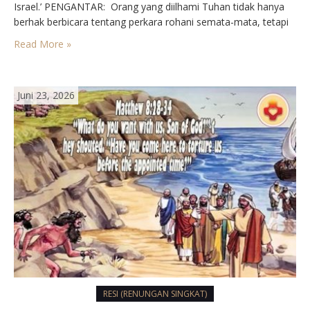
Israel.’ PENGANTAR: Orang yang diilhami Tuhan tidak hanya
berhak berbicara tentang perkara rohani semata-mata, tetapi
dapat juga berbicara tentang perkara duniawi. Maka Amos
Read More »
bentrok dengan raja dan petugas kenisah. Maka Yesus yang
juga diilhami Allah, tidak…
Juni 23, 2026
RESI (RENUNGAN SINGKAT)