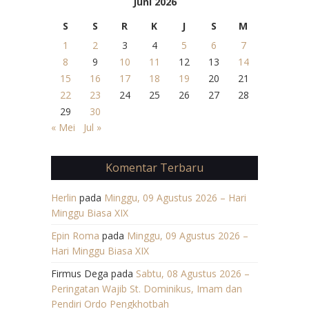
Juni 2026
S
S
R
K
J
S
M
1
2
3
4
5
6
7
8
9
10
11
12
13
14
15
16
17
18
19
20
21
22
23
24
25
26
27
28
29
30
« Mei
Jul »
Komentar Terbaru
Herlin
pada
Minggu, 09 Agustus 2026 – Hari
Minggu Biasa XIX
Epin Roma
pada
Minggu, 09 Agustus 2026 –
Hari Minggu Biasa XIX
Firmus Dega
pada
Sabtu, 08 Agustus 2026 –
Peringatan Wajib St. Dominikus, Imam dan
Pendiri Ordo Pengkhotbah