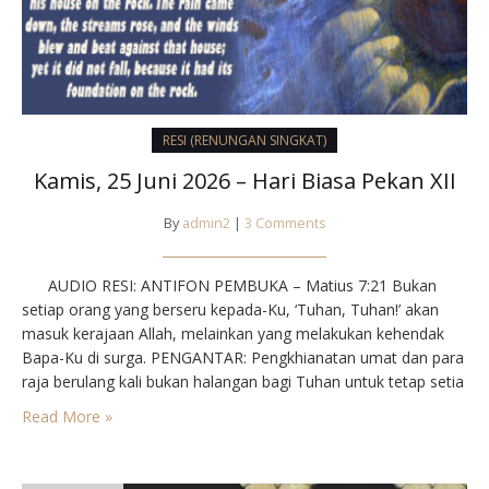
RESI (RENUNGAN SINGKAT)
Kamis, 25 Juni 2026 – Hari Biasa Pekan XII
By
admin2
|
3 Comments
AUDIO RESI: ANTIFON PEMBUKA – Matius 7:21 Bukan
setiap orang yang berseru kepada-Ku, ‘Tuhan, Tuhan!’ akan
masuk kerajaan Allah, melainkan yang melakukan kehendak
Bapa-Ku di surga. PENGANTAR: Pengkhianatan umat dan para
raja berulang kali bukan halangan bagi Tuhan untuk tetap setia
pada janji-Nya. Yesus membuka. kedok pengkhianatan itu.
Read More »
‘Bukan setiap orang yang berseru kepada-Ku, Tuhan, Tuhan!’
akan…