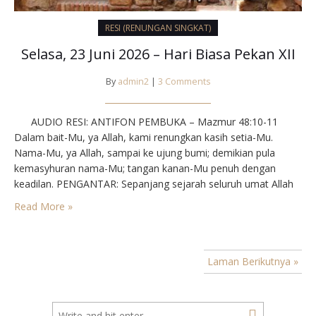
RESI (RENUNGAN SINGKAT)
Selasa, 23 Juni 2026 – Hari Biasa Pekan XII
By
admin2
|
3 Comments
AUDIO RESI: ANTIFON PEMBUKA – Mazmur 48:10-11
Dalam bait-Mu, ya Allah, kami renungkan kasih setia-Mu.
Nama-Mu, ya Allah, sampai ke ujung bumi; demikian pula
kemasyhuran nama-Mu; tangan kanan-Mu penuh dengan
keadilan. PENGANTAR: Sepanjang sejarah seluruh umat Allah
dibimbing iman akan Allah Yang Mahakuasa. Ikut serta kita
Read More »
dalam sejarah ialah me lakukan untuk semua orang segala
sesuatu yang…
Laman Berikutnya »