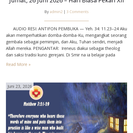
Jumat, 26 Juni 2026 – Hari Biasa Pekan XII
By
admin2
|
3 Comments
AUDIO RESI: ANTIFON PEMBUKA — Yeh. 34: 11.23–24 Aku
akan memperhatikan domba-domba-Ku, mengangkat seorang
gembala sebagai pemimpin, dan Aku, Tuhan sendiri, menjadi
Allah mereka. PENGANTAR: Ireneus diakui sebagai theolog
dan saksi tradisi kuno gerejani. Di Smir na ia belajar pada
Uskup Polikarpus yang masih mengenal Rasul Yoha nes;
Read More »
kemudian ia ke Perancis dan tahun 177 menggantikan
Pothinus,…
Juni 23, 2026