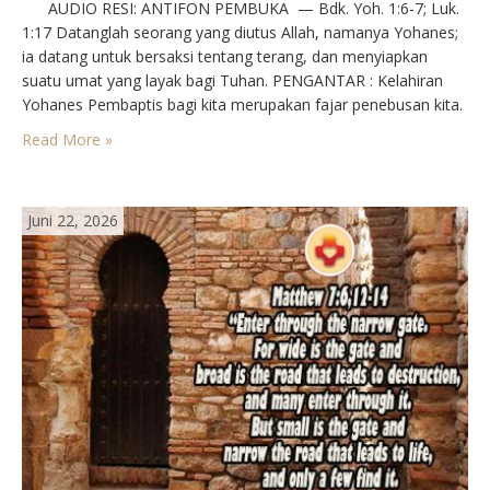
AUDIO RESI: ANTIFON PEMBUKA — Bdk. Yoh. 1:6-7; Luk.
1:17 Datanglah seorang yang diutus Allah, namanya Yohanes;
ia datang untuk bersaksi tentang terang, dan menyiapkan
suatu umat yang layak bagi Tuhan. PENGANTAR : Kelahiran
Yohanes Pembaptis bagi kita merupakan fajar penebusan kita.
Maka, kelahirannya dirayakan oleh Gereja. Hidupnya memang
Read More »
aneh, dan kelahirannya pun istimewa. Para tetangganya
sangat…
Juni 22, 2026