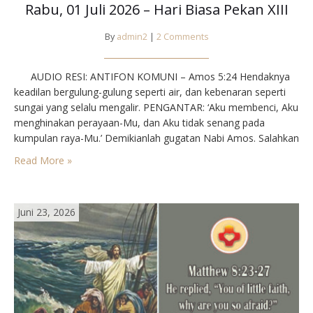
Rabu, 01 Juli 2026 – Hari Biasa Pekan XIII
By
admin2
|
2 Comments
AUDIO RESI: ANTIFON KOMUNI – Amos 5:24 Hendaknya
keadilan bergulung-gulung seperti air, dan kebenaran seperti
sungai yang selalu mengalir. PENGANTAR: ‘Aku membenci, Aku
menghinakan perayaan-Mu, dan Aku tidak senang pada
kumpulan raya-Mu.’ Demikianlah gugatan Nabi Amos. Salahkan
kiranya menganggap bahwa yang dimaksud adat ‘Perjanjian
Read More »
Lama’, yang kini sudah tiada lagi. Bila kita di luar perayaan
bertindak tidak…
Juni 23, 2026