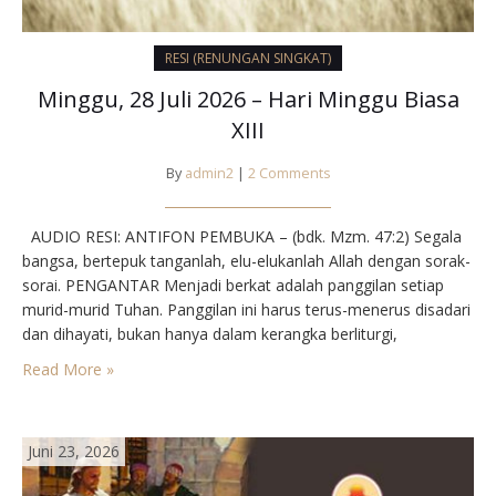
RESI (RENUNGAN SINGKAT)
Minggu, 28 Juli 2026 – Hari Minggu Biasa
XIII
By
admin2
|
2 Comments
AUDIO RESI: ANTIFON PEMBUKA – (bdk. Mzm. 47:2) Segala
bangsa, bertepuk tanganlah, elu-elukanlah Allah dengan sorak-
sorai. PENGANTAR Menjadi berkat adalah panggilan setiap
murid-murid Tuhan. Panggilan ini harus terus-menerus disadari
dan dihayati, bukan hanya dalam kerangka berliturgi,
melainkan juga dalam konteks hidup sehari-hari. Dengan
Read More »
menjadi berkat bagi sesama, kita akan semakin menampakkan
wajah Allah yang penuh belas kasih kepada umat…
Juni 23, 2026