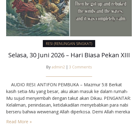
RESI (RENUNGAN SINGKAT)
Selasa, 30 Juni 2026 – Hari Biasa Pekan XIII
By
admin2
|
3 Comments
AUDIO RESI: ANTIFON PEMBUKA – Mazmur 5:8 Berkat
kasih setia-Mu yang besar, aku akan masuk ke dalam rumah-
Mu sujud menyembah dengan takut akan Dikau. PENGANTAR:
Kelaliman, penindasan, ketidakadilan menyebabkan para nabi
berseru bahwa wewenang Allah diperkosa. Demi Allah mereka
menggugat keadaan itu. Dalam kesulitan, para murid mohon
Read More »
bantuan Yesus. Dan atas nama Bapa-Nya ia bangun
menyelamatkan mereka. DOA…