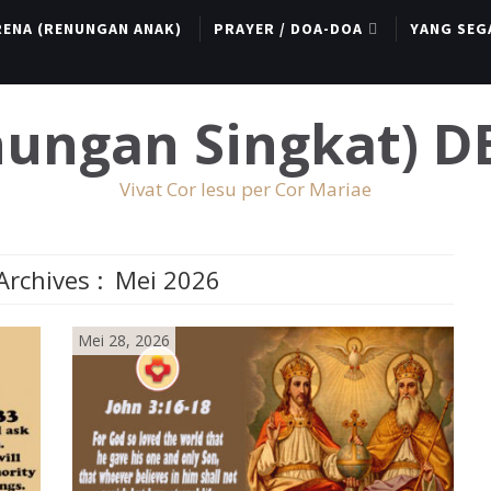
RENA (RENUNGAN ANAK)
PRAYER / DOA-DOA
YANG SEG
enungan Singkat) 
Vivat Cor Iesu per Cor Mariae
rchives :
Mei 2026
Mei 28, 2026