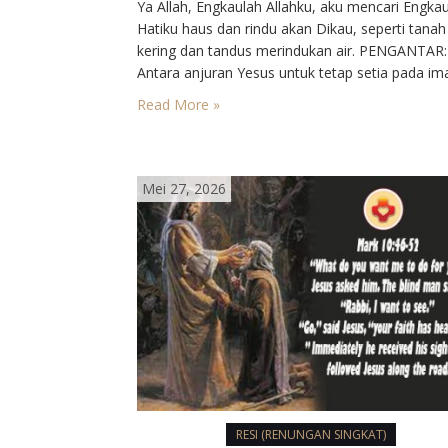
Ya Allah, Engkaulah Allahku, aku mencari Engkau
Hatiku haus dan rindu akan Dikau, seperti tanah
kering dan tandus merindukan air. PENGANTAR:
Antara anjuran Yesus untuk tetap setia pada im
dan sikap kaum Farisi terhadap Yesus, terbenta
Read More »
jalan pertobatan. Apakah orang mau terbuka
terhadap karya Roh atau berhenti pada perdeba
tentang kekuasaan…
Mei 27, 2026
RESI (RENUNGAN SINGKAT)