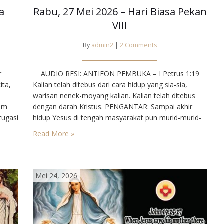
a
Rabu, 27 Mei 2026 – Hari Biasa Pekan
VIII
By
admin2
|
2 Comments
r
AUDIO RESI: ANTIFON PEMBUKA – I Petrus 1:19
ita,
Kalian telah ditebus dari cara hidup yang sia-sia,
warisan nenek-moyang kalian. Kalian telah ditebus
um
dengan darah Kristus. PENGANTAR: Sampai akhir
tugasi
hidup Yesus di tengah masyarakat pun murid-murid-
Nya belum memahami, bahwa mereka mendapat
Read More »
tu
tugas rohani semata-mata. Dalam perjalanan ke
ota-
Yerusalem, Yesus menubuatkan akan menyerahkan
hidup-Nya di sana. Para murid malahan bertengkar…
Mei 24, 2026