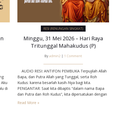
RESI (RENUNGAN SINGKAT)
an
Minggu, 31 Mei 2026 – Hari Raya
Tritunggal Mahakudus (P)
By
admin2
|
1 Comment
AUDIO RESI: ANTIFON PEMBUKA Terpujilah Allah
ng
Bapa, dan Putra Allah yang Tunggal, serta Roh
. Aku
Kudus: karena besarlah kasih-Nya bagi kita.
lu di
PENGANTAR: Saat kita dibaptis “dalam nama Bapa
dan Putra dan Roh Kudus”, kita dipersatukan dengan
naran
Allah Tritunggal Maha Kudus. Kita diangkat sebagai
Read More »
tika
putra-putri-Nya. Sebagai putra-putri terkasih-Nya,
Ia
marilah kita arahkan hidup kita kepada Bapa untuk
menerima kasih Sang Putra…