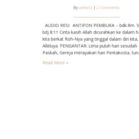
By
admin2
|
2 Comments
AUDIO RESI: ANTIFON PEMBUKA – bdk.Rm. 5:
bdj 8:11 Cinta kasih Allah dicurahkan ke dalam h
kita berkat Roh-Nya yang tinggal dalam diri kita,
Alleluya. PENGANTAR: Lima puluh hari sesudah
Paskah, Gereja merayakan hari Pentakosta, tur
Roh Kudus di atas para Rasul. Perayaan ini seka
Read More »
mengakhiri lingkaran Paskah dalam liturgi Gereja
Peristiwa turunnya Roh Kudus diceritakan deng
jelas dalam…