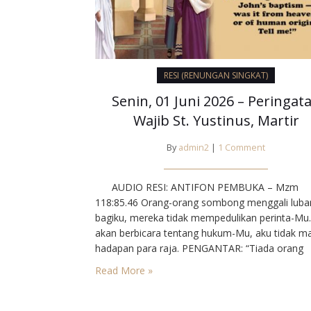
RESI (RENUNGAN SINGKAT)
Senin, 01 Juni 2026 – Peringat
Wajib St. Yustinus, Martir
By
admin2
|
1 Comment
AUDIO RESI: ANTIFON PEMBUKA – Mzm
118:85.46 Orang-orang sombong menggali luba
bagiku, mereka tidak mempedulikan perinta-Mu
akan berbicara tentang hukum-Mu, aku tidak ma
hadapan para raja. PENGANTAR: “Tiada orang
dengan akal budi sehat akan mengingkari kebe
Read More »
demi kesesatan,” demikianlah reaksi Yustinus ke
mendengar putusan hukuman mati atas dirinya. 
seorang pencari kebenaran. Semua filsafat yang