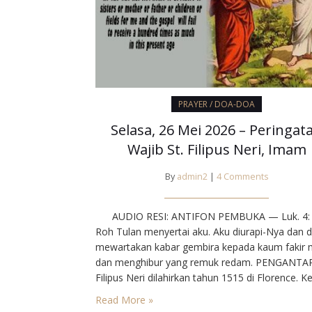
PRAYER / DOA-DOA
Selasa, 26 Mei 2026 – Peringat
Wajib St. Filipus Neri, Imam
By
admin2
|
4 Comments
AUDIO RESI: ANTIFON PEMBUKA — Luk. 4:
Roh Tulan menyertai aku. Aku diurapi-Nya dan d
mewartakan kabar gembira kepada kaum fakir m
dan menghibur yang remuk redam. PENGANTA
Filipus Neri dilahirkan tahun 1515 di Florence. Ke
berumur 21 tahun ia pergi ke Roma dan tinggal 
Read More »
sana sampai akhir hidupnya. Hi-dupnya ditandai