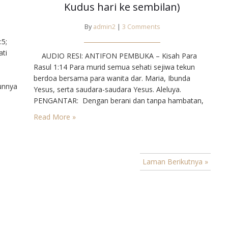
Kudus hari ke sembilan)
By
admin2
|
3 Comments
5;
ati
AUDIO RESI: ANTIFON PEMBUKA – Kisah Para
Rasul 1:14 Para murid semua sehati sejiwa tekun
berdoa bersama para wanita dar. Maria, Ibunda
unnya
Yesus, serta saudara-saudara Yesus. Aleluya.
ligus
PENGANTAR: Dengan berani dan tanpa hambatan,
.
Paulus mewartakan Ke rajaan Allah dan mengajarkan
Read More »
an
ajaran Yesus. Di dalam penjara pun hatinya masih
dipenuhi kabar gembira. Ajaran Yesus itu dicatat oleh
Yohanes, rasul…
Laman Berikutnya »