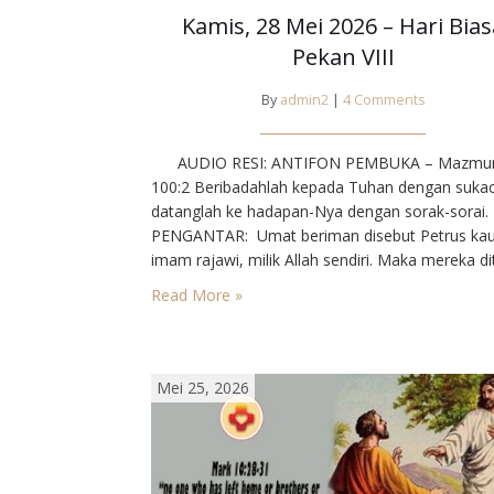
Kamis, 28 Mei 2026 – Hari Bias
Pekan VIII
By
admin2
|
4 Comments
AUDIO RESI: ANTIFON PEMBUKA – Mazmu
100:2 Beribadahlah kepada Tuhan dengan sukac
datanglah ke hadapan-Nya dengan sorak-sorai.
PENGANTAR: Umat beriman disebut Petrus ka
imam rajawi, milik Allah sendiri. Maka mereka di
melanjutkan karya Kristus, yang hanya dapat
Read More »
dikerjakan dalam Kristus dan melalui Kristus, ba
sendi Gereja, di mana mereka merupakan angg
anggotanya dan di mana Tuhan tinggal di…
Mei 25, 2026