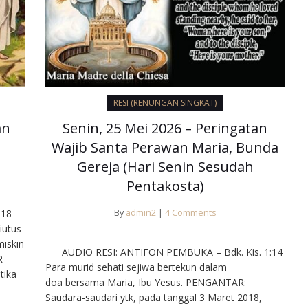
RESI (RENUNGAN SINGKAT)
an
Senin, 25 Mei 2026 – Peringatan
Wajib Santa Perawan Maria, Bunda
Gereja (Hari Senin Sesudah
Pentakosta)
 18
By
admin2
|
4 Comments
iutus
iskin
AUDIO RESI: ANTIFON PEMBUKA – Bdk. Kis. 1:14
R
Para murid sehati sejiwa bertekun dalam
tika
doa bersama Maria, Ibu Yesus. PENGANTAR:
di
Saudara-saudari ytk, pada tanggal 3 Maret 2018,
 doa,