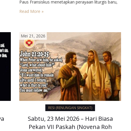
Paus Fransiskus menetapkan perayaan liturgis baru,
yakni Peringatan Santa Perawan Maria Bunda Gereja.
Read More »
Peringatan ini ditempatkan pada hari Senin sesudah
Pentakosta. Hari Raya Pentakosta biasa disebut
sebagai hari lahir Gereja. Dalam…
Mei 21, 2026
RESI (RENUNGAN SINGKAT)
ya
Sabtu, 23 Mei 2026 – Hari Biasa
Pekan VII Paskah (Novena Roh