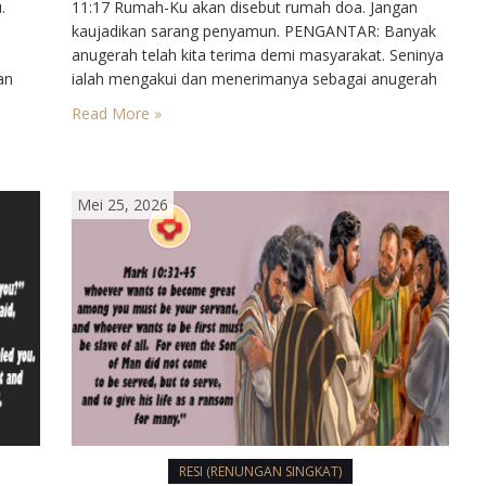
.
11:17 Rumah-Ku akan disebut rumah doa. Jangan
kaujadikan sarang penyamun. PENGANTAR: Banyak
anugerah telah kita terima demi masyarakat. Seninya
an
ialah mengakui dan menerimanya sebagai anugerah
nglah
Tuhan. Barangsiapa berbicara, hendaknya menyadari
Read More »
bahwa yang diucapkannya adalah sabda Tuhan.
tan
Barangsiapa melakukan, hendaknya menyadari pula
Tuhanlah yang mendorong dan memberi kekuatan.
Itulah yang diharapkan Injil.…
Mei 25, 2026
RESI (RENUNGAN SINGKAT)