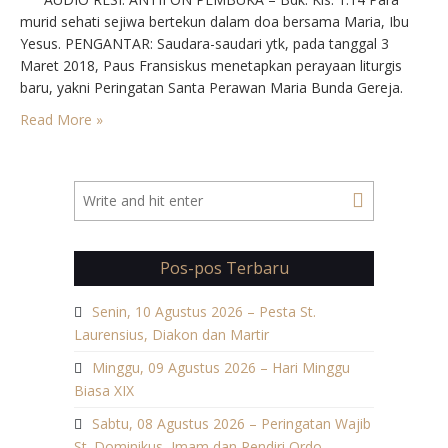
murid sehati sejiwa bertekun dalam doa bersama Maria, Ibu
Yesus. PENGANTAR: Saudara-saudari ytk, pada tanggal 3
Maret 2018, Paus Fransiskus menetapkan perayaan liturgis
baru, yakni Peringatan Santa Perawan Maria Bunda Gereja.
Peringatan ini ditempatkan pada hari Senin sesudah
Read More »
Pentakosta. Hari Raya Pentakosta biasa disebut sebagai hari
lahir Gereja. Dalam…
Pos-pos Terbaru
Senin, 10 Agustus 2026 – Pesta St.
Laurensius, Diakon dan Martir
Minggu, 09 Agustus 2026 – Hari Minggu
Biasa XIX
Sabtu, 08 Agustus 2026 – Peringatan Wajib
St. Dominikus, Imam dan Pendiri Ordo