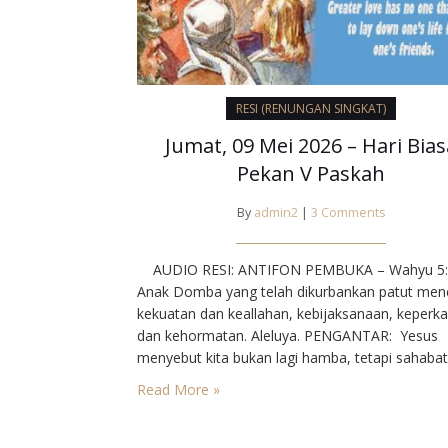
RESI (RENUNGAN SINGKAT)
Jumat, 09 Mei 2026 – Hari Bias
Pekan V Paskah
By
admin2
|
3 Comments
AUDIO RESI: ANTIFON PEMBUKA – Wahyu 5:
Anak Domba yang telah dikurbankan patut men
kekuatan dan keallahan, kebijaksanaan, keperk
dan kehormatan. Aleluya.⁣ PENGANTAR: ⁣ Yesus
menyebut kita bukan lagi hamba, tetapi sahabat 
kita melakukan apa yang diperintahkan-Nya. Ia
Read More »
menyebut kita sa habat, sebab la telah
memberitahukan apa yang didengar-Nya dari B
Orang-orang demikian mengabdikan diri seutuh