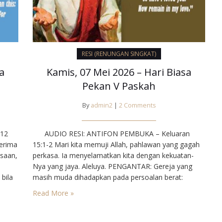
RESI (RENUNGAN SINGKAT)
a
Kamis, 07 Mei 2026 – Hari Biasa
Pekan V Paskah
By
admin2
|
2 Comments
12⁣
AUDIO RESI: ANTIFON PEMBUKA – Keluaran
erima
15:1-2⁣ Mari kita memuji Allah, pahlawan yang gagah
asaan,
perkasa. Ia menyelamatkan kita dengan kekuatan-
Nya yang jaya. Aleluya.⁣ PENGANTAR⁣: Gereja yang
bila
masih muda dihadapkan pada persoalan berat:
Apakah agama baru ini mau berpegang teguh pada
Read More »
adat istiadat Yahudi ataukah mau menjadi universal di
apa.
mana semua orang dapat masuk? Bagaimana para
nya
rasul memecahkan…