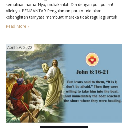
kemuliaan nama-Nya, muliakanlah Dia dengan puji-pujian!
Alleluya. PENGANTAR Pengalaman para murid akan
kebangkitan ternyata membuat mereka tidak ragu lagi untuk
memberikan kesaksian. Tidak merasa takut untuk mengatakan
Read More »
akan Yesus yang sungguh bangkit. Kepada Simon Petrus
diberikan kepercayaan yang besar untuk mewartakan hal ini:…
April 29, 2022