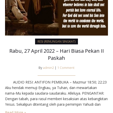
RESI (RENUNGAN SINGKAT)
Rabu, 27 April 2022 – Hari Biasa Pekan II
Paskah
By
admin2
|
1 Comment
AUDIO RESI: ANTIFON PEMBUKA – Mazmur 18:50; 22:23
Aku hendak memuji Engkau, ya Tuhan, dan mewartakan
nama-Mu kepada saudara-saudaraku. Alleluya. PENGANTAR:
Dengan tabah, para rasul memberi kesaksian atas kebangkitan
Yesus. Sekalipun ditentang oleh para pemimpin Yahudi dan
bahkan ditahan, namun berkat bimbingan Tuhan, mereka yakin
Read More »