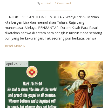
By
admin2
|
1 Comment
AUDIO RESI: ANTIFON PEMBUKA – Wahyu 19:7.6 Marilah
kita bergembira dan memuliakan Tuhan, Raja yang
mahakuasa. Alleluya. PENGANTAR: Dalam Kisah Para Rasul,
dikatakan bahwa di antara para pengikut Kristus tiada seorang
pun yang berkekurangan. Tak seorang pun berkata, bahwa
sesuatu dari kepunyaannya adalah miliknya sendiri. Maka
Read More »
semua berkecukupan. Bila kita bertemu di sini dan membagi-
bagikan rezeki, maka hendaknya…
April 24, 2022