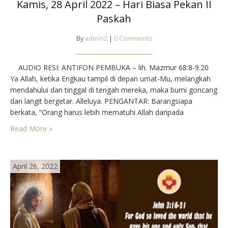
Kamis, 28 April 2022 – Hari Biasa Pekan II
Paskah
By
admin2
|
0 Comments
AUDIO RESI: ANTIFON PEMBUKA – lih. Mazmur 68:8-9.20
Ya Allah, ketika Engkau tampil di depan umat-Mu, melangkah
mendahului dan tinggal di tengah mereka, maka bumi goncang
dan langit bergetar. Alleluya. PENGANTAR: Barangsiapa
berkata, “Orang harus lebih mematuhi Allah daripada
manusia,” dan hidup serta bertindak demikian, sering diejek
Read More »
dan ditertawakan. Orang demikian dianggap dungu. Namun,
orang yang hidup berkat…
April 26, 2022