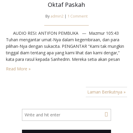
Oktaf Paskah
By
admin2
|
1 Comment
AUDIO RESI: ANTIFON PEMBUKA — Mazmur 105:43⁣
Tuhan mengantar umat-Nya dalam kegembiraan, dan para
pilihan-Nya dengan sukacita.⁣⁣ PENGANTAR⁣ “Kami tak mungkin
tinggal diam tentang apa yang kami lihat dan kami dengar,”
kata para rasul kepada Sanhedrin. Mereka setia akan pesan
Yesus, “Pergilah ke seluruh dunia dan warta kanlah Injil kepada
Read More »
segala makhluk!” Marilah kita sesama kita dan…
Laman Berikutnya »