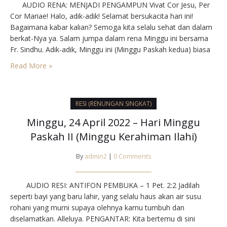
AUDIO RENA: MENJADI PENGAMPUN Vivat Cor Jesu, Per
Cor Mariae! Halo, adik-adik! Selamat bersukacita hari ini!
Bagaimana kabar kalian? Semoga kita selalu sehat dan dalam
berkat-Nya ya. Salam jumpa dalam rena Minggu ini bersama
Fr. Sindhu. Adik-adik, Minggu ini (Minggu Paskah kedua) biasa
disebut juga Minggu Kerahiman Ilahi lho. Nah, sudah siap
Read More »
belum untuk merenungkan Injil hari…
RESI (RENUNGAN SINGKAT)
Minggu, 24 April 2022 – Hari Minggu
Paskah II (Minggu Kerahiman Ilahi)
By
admin2
|
0 Comments
AUDIO RESI: ANTIFON PEMBUKA – 1 Pet. 2:2 Jadilah
seperti bayi yang baru lahir, yang selalu haus akan air susu
rohani yang murni supaya olehnya kamu tumbuh dan
diselamatkan. Alleluya. PENGANTAR: Kita bertemu di sini