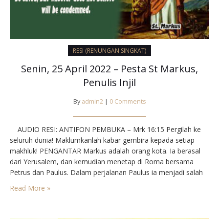
RESI (RENUNGAN SINGKAT)
Senin, 25 April 2022 – Pesta St Markus,
Penulis Injil
By
admin2
|
0 Comments
AUDIO RESI: ANTIFON PEMBUKA – Mrk 16:15 Pergilah ke
seluruh dunia! Maklumkanlah kabar gembira kepada setiap
makhluk! PENGANTAR Markus adalah orang kota. Ia berasal
dari Yerusalem, dan kemudian menetap di Roma bersama
Petrus dan Paulus. Dalam perjalanan Paulus ia menjadi salah
seorang temannya. Tetapi hidup bertualang yang melelahkan
Read More »
tidak cocok baginya. Ia mau mewartakan Injil dengan caranya
sendiri.…