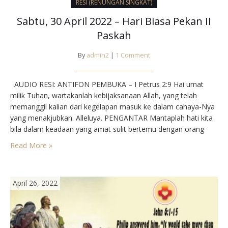
RESI (RENUNGAN SINGKAT)
Sabtu, 30 April 2022 – Hari Biasa Pekan II
Paskah
By
admin2
|
1 Comment
AUDIO RESI: ANTIFON PEMBUKA – I Petrus 2:9 Hai umat
milik Tuhan, wartakanlah kebijaksanaan Allah, yang telah
memanggil kalian dari kegelapan masuk ke dalam cahaya-Nya
yang menakjubkan. Alleluya. PENGANTAR Mantaplah hati kita
bila dalam keadaan yang amat sulit bertemu dengan orang
yang tenang-tenang mengatakan, ”Janganlah cemas,
Read More »
janganlah takut. Aku masih ada.” Para murid Yesus pernah
mengalaminya, ketika perahu mereka…
April 26, 2022