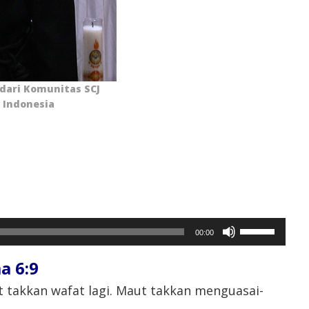
dari Komunitas SCJ
 Indonesia
Gunakan
00:00
Anak
Panah
 6:9⁣
Atas/Bawah
untuk
t takkan wafat lagi. Maut takkan menguasai-
menaikkan