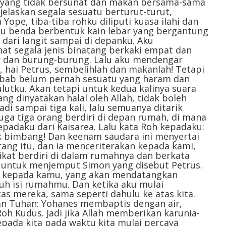
 yang tidak bersunat dan makan bersama-sama
elaskan segala sesuatu berturut-turut,
Yope, tiba-tiba rohku diliputi kuasa ilahi dan
atu benda berbentuk kain lebar yang bergantung
dari langit sampai di depanku. Aku
at segala jenis binatang berkaki empat dan
ar dan burung-burung. Lalu aku mendengar
 hai Petrus, sembelihlah dan makanlah! Tetapi
 sebab belum pernah sesuatu yang haram dan
lutku. Akan tetapi untuk kedua kalinya suara
ng dinyatakan halal oleh Allah, tidak boleh
di sampai tiga kali, lalu semuanya ditarik
 juga tiga orang berdiri di depan rumah, di mana
adaku dari Kaisarea. Lalu kata Roh kepadaku:
 bimbang! Dan keenam saudara ini menyertai
ang itu, dan ia menceriterakan kepada kami,
ikat berdiri di dalam rumahnya dan berkata
 untuk menjemput Simon yang disebut Petrus.
a kepada kamu, yang akan mendatangkan
uh isi rumahmu. Dan ketika aku mulai
as mereka, sama seperti dahulu ke atas kita.
an Tuhan: Yohanes membaptis dengan air,
oh Kudus. Jadi jika Allah memberikan karunia-
pada kita pada waktu kita mulai percaya