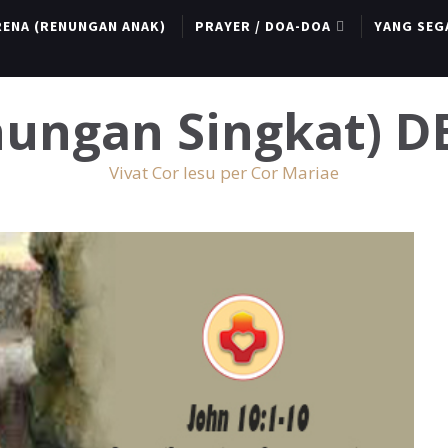
RENA (RENUNGAN ANAK)
PRAYER / DOA-DOA
YANG SEG
enungan Singkat) 
Vivat Cor Iesu per Cor Mariae