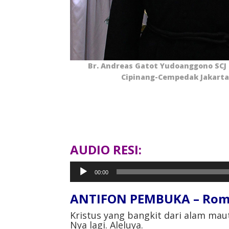
Br. Andreas Gatot Yudoanggono SCJ 
Cipinang-Cempedak Jakarta
AUDIO RESI:
Pemutar
00:00
Audio
ANTIFON PEMBUKA – Roma
Kristus yang bangkit dari alam mau
Nya lagi. Aleluya.⁣