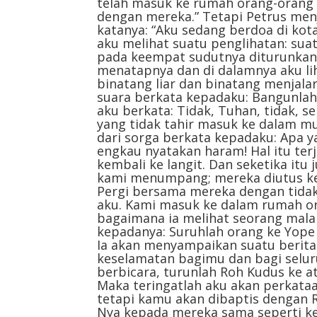
telah masuk ke rumah orang-orang
dengan mereka.” Tetapi Petrus menj
katanya: “Aku sedang berdoa di kota 
aku melihat suatu penglihatan: su
pada keempat sudutnya diturunkan 
menatapnya dan di dalamnya aku lih
binatang liar dan binatang menjal
suara berkata kepadaku: Bangunlah,
aku berkata: Tidak, Tuhan, tidak,
yang tidak tahir masuk ke dalam mu
dari sorga berkata kepadaku: Apa ya
engkau nyatakan haram! Hal itu terja
kembali ke langit. Dan seketika itu
kami menumpang; mereka diutus kep
Pergi bersama mereka dengan tidak
aku. Kami masuk ke dalam rumah or
bagaimana ia melihat seorang mala
kepadanya: Suruhlah orang ke Yope
Ia akan menyampaikan suatu berit
keselamatan bagimu dan bagi selur
berbicara, turunlah Roh Kudus ke at
Maka teringatlah aku akan perkata
tetapi kamu akan dibaptis dengan R
Nya kepada mereka sama seperti ke