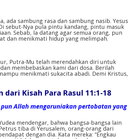
atau
menurunkan
volume.
, ada sambung rasa dan sambung nasib. Yesus
Di sebut-Nya pula pintu kandang, pintu masuk
aan. Sebab, la datang agar semua orang, pun
at dan menikmati hidup yang melimpah.⁣⁣
ur, Putra-Mu telah merendahkan diri untuk
 dan membebaskan kami dari dosa. Berilah
mampu menikmati sukacita abadi. Demi Kristus,
ari Kisah Para Rasul 11:1-18
n pun Allah mengaruniakan pertobatan yang
i Yudea mendengar, bahwa bangsa-bangsa lain
Petrus tiba di Yerusalem, orang-orang dari
pendapat dengan dia. Kata mereka: “Engkau