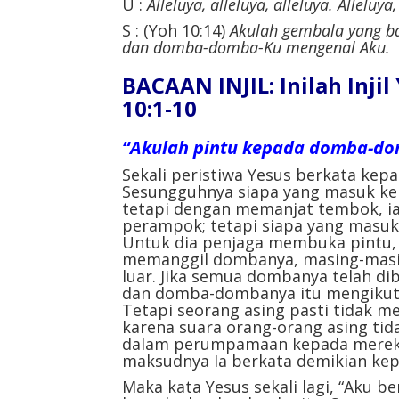
U :
Alleluya, alleluya, alleluya. Alleluya,
S : (Yoh 10:14)
Akulah gembala yang b
dan domba-domba-Ku mengenal Aku.
BACAAN INJIL: Inilah Inji
10:1-10
“Akulah pintu kepada domba-do
Sekali peristiwa Yesus berkata kep
Sesungguhnya siapa yang masuk ke 
tetapi dengan memanjat tembok, ia
perampok; tetapi siapa yang masuk
Untuk dia penjaga membuka pintu
memanggil dombanya, masing-masi
luar. Jika semua dombanya telah dib
dan domba-dombanya itu mengikuti
Tetapi seorang asing pasti tidak me
karena suara orang-orang asing tida
dalam perumpamaan kepada mereka,
maksudnya Ia berkata demikian ke
Maka kata Yesus sekali lagi, “Aku 