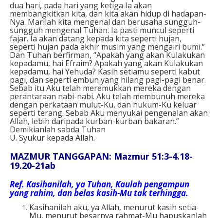
dua hari, pada hari yang ketiga Ia akan
membangkitkan kita, dan kita akan hidup di hadapan-
Nya. Marilah kita mengenal dan berusaha sungguh-
sungguh mengenal Tuhan. Ia pasti muncul seperti
fajar. Ia akan datang kepada kita seperti hujan,
seperti hujan pada akhir musim yang mengairi bumi.”
Dan Tuhan berfirman, “Apakah yang akan Kulakukan
kepadamu, hai Efraim? Apakah yang akan Kulakukan
kepadamu, hai Yehuda? Kasih setiamu seperti kabut
pagi, dan seperti embun yang hilang pagi-pagi benar.
Sebab itu Aku telah meremukkan mereka dengan
perantaraan nabi-nabi. Aku telah membunuh mereka
dengan perkataan mulut-Ku, dan hukum-Ku keluar
seperti terang. Sebab Aku menyukai pengenalan akan
Allah, lebih daripada kurban-kurban bakaran.”
Demikianlah sabda Tuhan
U. Syukur kepada Allah.
MAZMUR TANGGAPAN: Mazmur 51:3-4.18-
19.20-21ab
Ref. Kasihanilah, ya Tuhan, Kaulah pengampun
yang rahim, dan belas kasih-Mu tak terhingga.
Kasihanilah aku, ya Allah, menurut kasih setia-
Mu, menurut besarnya rahmat-Mu hapuskanlah