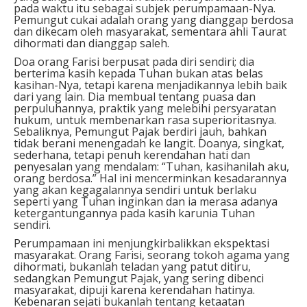
pada waktu itu sebagai subjek perumpamaan-Nya.
Pemungut cukai adalah orang yang dianggap berdosa
dan dikecam oleh masyarakat, sementara ahli Taurat
dihormati dan dianggap saleh.
Doa orang Farisi berpusat pada diri sendiri; dia
berterima kasih kepada Tuhan bukan atas belas
kasihan-Nya, tetapi karena menjadikannya lebih baik
dari yang lain. Dia membual tentang puasa dan
perpuluhannya, praktik yang melebihi persyaratan
hukum, untuk membenarkan rasa superioritasnya.
Sebaliknya, Pemungut Pajak berdiri jauh, bahkan
tidak berani menengadah ke langit. Doanya, singkat,
sederhana, tetapi penuh kerendahan hati dan
penyesalan yang mendalam: “Tuhan, kasihanilah aku,
orang berdosa.” Hal ini mencerminkan kesadarannya
yang akan kegagalannya sendiri untuk berlaku
seperti yang Tuhan inginkan dan ia merasa adanya
ketergantungannya pada kasih karunia Tuhan
sendiri.
Perumpamaan ini menjungkirbalikkan ekspektasi
masyarakat. Orang Farisi, seorang tokoh agama yang
dihormati, bukanlah teladan yang patut ditiru,
sedangkan Pemungut Pajak, yang sering dibenci
masyarakat, dipuji karena kerendahan hatinya.
Kebenaran sejati bukanlah tentang ketaatan