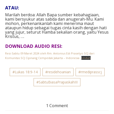
ATAU: ⁣
Marilah berdoa: Allah Bapa sumber kebahagiaan,
kami bersyukur atas sabda dan anugerah-Mu. Kami
mohon, perkenankanlah kami menerima maut
ataupun hidup sebagai tugas cinta kasih dengan hati
yang jujur, seturut Hamba sekalian orang, yaitu Yesus
Kristus, ….⁣
DOWNLOAD AUDIO RESI:
Resi-Sabtu 09 Maret 2024 oleh Rm. Antonius Edi Prasetyo SCJ dari
Komunitas SCJ Cipinang Cempedak Jakarta – Indonesia
Unduh
#Lukas 18:9-14
#residehoanian
#rmediprasscj
#SabtuBiasaPrapaskahIII
1 Comment