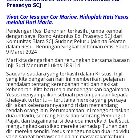
Prasetyo SCJ
Vivat Cor Iesu per Cor Mariae. Hiduplah Hati Yesus
melalui Hati Maria.
Pendengar Resi Dehonian terkasih, Jumpa kembali
dengan saya, Romo Antonius Edi Prasetyo SCJ dari
Komunitas Biara SCJ Gudang Peluru Jakarta Selatan
dalam Resi – Renungan Singkat Dehonian edisi Sabtu,
9 Maret 2024.
Mari kita dengarkan dan renungkan bersama bacaan
Injil Suci Menurut Lukas 18:9-14
Saudara-saudara yang terkasih dalam Kristus, Injil
yang kita dengarkan hari ini memberikan pelajaran
mendalam tentang kerendahan hati dan hakikat
kebenaran. Kita baru saja mendengarkan bagaimana
Yesus menyampaikan sebuah perumpamaan kepada
khalayak tertentu— terutama mereka yang percaya
diri akan kebenarannya sendiri dan memandang
rendah orang lain. Perumpamaan ini mengontraskan
dua individu, seorang Farisi dan seorang Pemungut
Pajak, dan bagaimana isi doa-doa mereka di bait suci,
mengungkapkan sikap mereka terhadap Tuhan dan
diri mereka sendiri. Yesus menggunakan dua individu
yang sangat berlawanan dalam masyarakat Yahudi