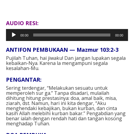
AUDIO RESI:
Pemutar
00:00
00:00
Audio
ANTIFON PEMBUKAAN — Mazmur 103:2-3⁣
Pujilah Tuhan, hai jiwaku! Dan jangan lupakan segala
kebaikan-Nya. Karena la mengampuni segala
kesalahan-Mu.⁣⁣
PENGANTAR:⁣
Sering terdengar, “Melakukan sesuatu untuk
memperoleh sur ga.” Tanpa disadari, mulailah
dihitung hitung prestasinya: doa, amal baik, misa,
ziarah, dst. Namun, hari ini kita dengar, “Aku
menghendaki kebajikan, bukan kurban, dan cinta
kasih Allah melebihi kurban bakar.” Pengabdian yang
benar ialah dengan rendah hati dan tangan kosong
menghadap Tuhan.⁣⁣