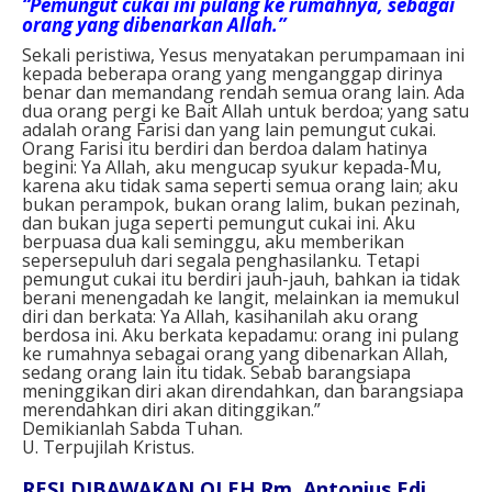
“Pemungut cukai ini pulang ke rumahnya, sebagai
orang yang dibenarkan Allah.”
Sekali peristiwa, Yesus menyatakan perumpamaan ini
kepada beberapa orang yang menganggap dirinya
benar dan memandang rendah semua orang lain. Ada
dua orang pergi ke Bait Allah untuk berdoa; yang satu
adalah orang Farisi dan yang lain pemungut cukai.
Orang Farisi itu berdiri dan berdoa dalam hatinya
begini: Ya Allah, aku mengucap syukur kepada-Mu,
karena aku tidak sama seperti semua orang lain; aku
bukan perampok, bukan orang lalim, bukan pezinah,
dan bukan juga seperti pemungut cukai ini. Aku
berpuasa dua kali seminggu, aku memberikan
sepersepuluh dari segala penghasilanku. Tetapi
pemungut cukai itu berdiri jauh-jauh, bahkan ia tidak
berani menengadah ke langit, melainkan ia memukul
diri dan berkata: Ya Allah, kasihanilah aku orang
berdosa ini. Aku berkata kepadamu: orang ini pulang
ke rumahnya sebagai orang yang dibenarkan Allah,
sedang orang lain itu tidak. Sebab barangsiapa
meninggikan diri akan direndahkan, dan barangsiapa
merendahkan diri akan ditinggikan.”
Demikianlah Sabda Tuhan.
U. Terpujilah Kristus.
RESI DIBAWAKAN OLEH Rm. Antonius Edi