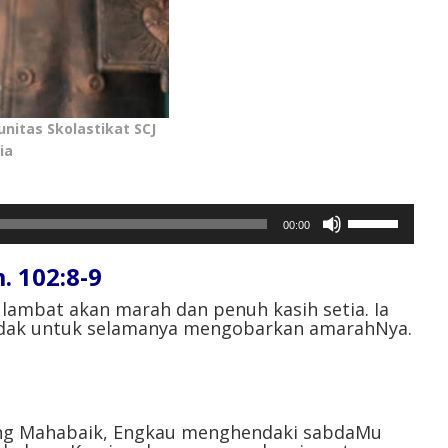
unitas Skolastikat SCJ
ia
Gunakan
00:00
Anak
Panah
 102:8-9
Atas/Bawah
untuk
lambat akan marah dan penuh kasih setia. Ia
tidak untuk selamanya mengobarkan amarahNya.
menaikkan
atau
menurunkan
volume.
yang Mahabaik, Engkau menghendaki sabdaMu