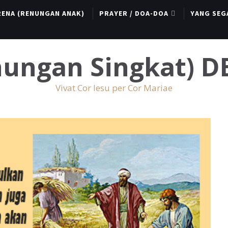
RENA (RENUNGAN ANAK)
PRAYER / DOA-DOA
YANG SEG
enungan Singkat) 
Vivat Cor Iesu per Cor Mariae