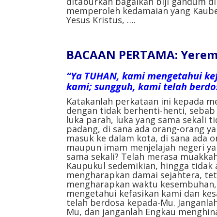
ditaburkan bagaikan biji gandum d
memperoleh kedamaian yang Kauber
Yesus Kristus, ….
BACAAN PERTAMA: Yeremi
“Ya TUHAN, kami mengetahui ke
kami; sungguh, kami telah berd
Katakanlah perkataan ini kepada m
dengan tidak berhenti-henti, sebab
luka parah, luka yang sama sekali t
padang, di sana ada orang-orang ya
masuk ke dalam kota, di sana ada o
maupun imam menjelajah negeri yan
sama sekali? Telah merasa muakka
Kaupukul sedemikian, hingga tidak
mengharapkan damai sejahtera, teta
mengharapkan waktu kesembuhan, t
mengetahui kefasikan kami dan ke
telah berdosa kepada-Mu. Janganla
Mu, dan janganlah Engkau menghina