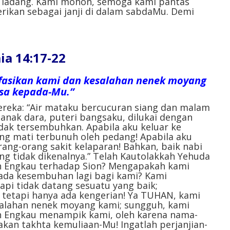
i ladang. Kami mohon, semoga kami pantas
ikan sebagai janji di dalam sabdaMu. Demi
a 14:17-22
fasikan kami dan kesalahan nenek moyang
osa kepada-Mu.”
ereka: “Air mataku bercucuran siang dan malam
 anak dara, puteri bangsaku, dilukai dengan
idak tersembuhkan. Apabila aku keluar ke
ng mati terbunuh oleh pedang! Apabila aku
rang-orang sakit kelaparan! Bahkan, baik nabi
g tidak dikenalnya.” Telah Kautolakkah Yehuda
h Engkau terhadap Sion? Mengapakah kami
 ada kesembuhan lagi bagi kami? Kami
pi tidak datang sesuatu yang baik;
etapi hanya ada kengerian! Ya TUHAN, kami
salahan nenek moyang kami; sungguh, kami
h Engkau menampik kami, oleh karena nama-
kan takhta kemuliaan-Mu! Ingatlah perjanjian-