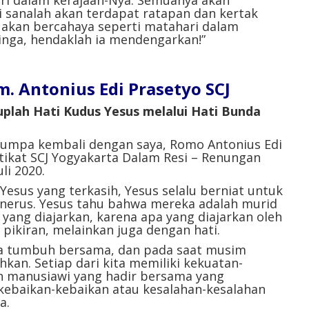
 sanalah akan terdapat ratapan dan kertak
r akan bercahaya seperti matahari dalam
inga, hendaklah ia mendengarkan!”
 Antonius Edi Prasetyo SCJ
duplah
Hati Kudus Yesus melalui Hati Bunda
 Jumpa kembali dengan saya, Romo Antonius Edi
stikat SCJ Yogyakarta Dalam Resi – Renungan
li 2020.
 Yesus yang terkasih,
Yesus selalu berniat untuk
nerus. Yesus tahu bahwa mereka adalah murid
ang diajarkan, karena apa yang diajarkan oleh
pikiran, melainkan juga dengan hati.
a tumbuh bersama, dan pada saat musim
kan. Setiap dari kita memiliki kekuatan-
 manusiawi yang hadir bersama yang
ebaikan-kebaikan atau kesalahan-kesalahan
a.