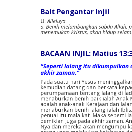
Bait Pengantar Injil
U:
Alleluya
S:
Benih melambangkan sabda Allah, p
menemukan Kristus, akan hidup selam
BACAAN INJIL: Matius 13:
“Seperti lalang itu dikumpulkan
akhir zaman.”
Pada suatu hari Yesus meninggalkan
kemudian datang dan berkata kepada
perumpamaan tentang lalang di lad
menaburkan benih baik ialah Anak M
adalah anak-anak Kerajaan dan lala
menaburkan benih lalang ialah Ibli
penuai itu malaikat. Maka seperti l
demikian juga pada akhir zaman. A
Nya dan mereka akan mengumpulka
orang yang melakukan kejahatan da