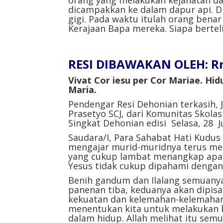
dicampakkan ke dalam dapur api. Di
gigi. Pada waktu itulah orang bena
Kerajaan Bapa mereka. Siapa bertel
RESI DIBAWAKAN OLEH: Rm.
Vivat Cor iesu per Cor Mariae. Hi
Maria.
Pendengar Resi Dehonian terkasih,
Prasetyo SCJ, dari Komunitas Skola
Singkat Dehonian edisi Selasa, 28 Ju
Saudara/I, Para Sahabat Hati Kudus
mengajar murid-muridnya terus me
yang cukup lambat menangkap apa y
Yesus tidak cukup dipahami dengan 
Benih gandum dan Ilalang semuany
panenan tiba, keduanya akan dipisah
kekuatan dan kelemahan-kelemahan
menentukan kita untuk melakukan k
dalam hidup. Allah melihat itu semu