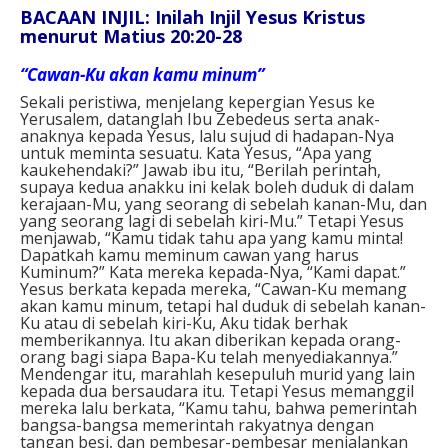
BACAAN INJIL: Inilah Injil Yesus Kristus
menurut Matius 20:20-28
“Cawan-Ku akan kamu minum”
Sekali peristiwa, menjelang kepergian Yesus ke
Yerusalem, datanglah Ibu Zebedeus serta anak-
anaknya kepada Yesus, lalu sujud di hadapan-Nya
untuk meminta sesuatu. Kata Yesus, “Apa yang
kaukehendaki?” Jawab ibu itu, “Berilah perintah,
supaya kedua anakku ini kelak boleh duduk di dalam
kerajaan-Mu, yang seorang di sebelah kanan-Mu, dan
yang seorang lagi di sebelah kiri-Mu.” Tetapi Yesus
menjawab, “Kamu tidak tahu apa yang kamu minta!
Dapatkah kamu meminum cawan yang harus
Kuminum?” Kata mereka kepada-Nya, “Kami dapat.”
Yesus berkata kepada mereka, “Cawan-Ku memang
akan kamu minum, tetapi hal duduk di sebelah kanan-
Ku atau di sebelah kiri-Ku, Aku tidak berhak
memberikannya. Itu akan diberikan kepada orang-
orang bagi siapa Bapa-Ku telah menyediakannya.”
Mendengar itu, marahlah kesepuluh murid yang lain
kepada dua bersaudara itu. Tetapi Yesus memanggil
mereka lalu berkata, “Kamu tahu, bahwa pemerintah
bangsa-bangsa memerintah rakyatnya dengan
tangan besi, dan pembesar-pembesar menjalankan