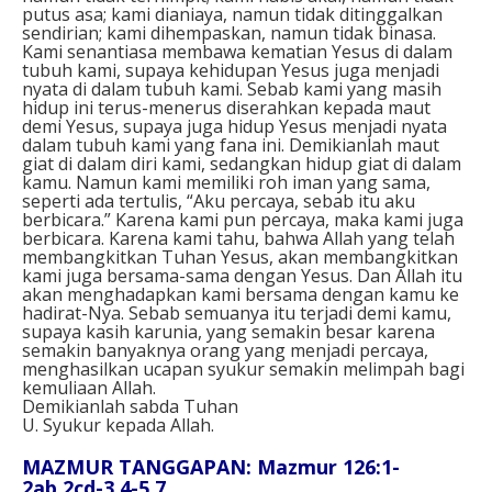
putus asa; kami dianiaya, namun tidak ditinggalkan
sendirian; kami dihempaskan, namun tidak binasa.
Kami senantiasa membawa kematian Yesus di dalam
tubuh kami, supaya kehidupan Yesus juga menjadi
nyata di dalam tubuh kami. Sebab kami yang masih
hidup ini terus-menerus diserahkan kepada maut
demi Yesus, supaya juga hidup Yesus menjadi nyata
dalam tubuh kami yang fana ini. Demikianlah maut
giat di dalam diri kami, sedangkan hidup giat di dalam
kamu. Namun kami memiliki roh iman yang sama,
seperti ada tertulis, “Aku percaya, sebab itu aku
berbicara.” Karena kami pun percaya, maka kami juga
berbicara. Karena kami tahu, bahwa Allah yang telah
membangkitkan Tuhan Yesus, akan membangkitkan
kami juga bersama-sama dengan Yesus. Dan Allah itu
akan menghadapkan kami bersama dengan kamu ke
hadirat-Nya. Sebab semuanya itu terjadi demi kamu,
supaya kasih karunia, yang semakin besar karena
semakin banyaknya orang yang menjadi percaya,
menghasilkan ucapan syukur semakin melimpah bagi
kemuliaan Allah.
Demikianlah sabda Tuhan
U. Syukur kepada Allah.
MAZMUR TANGGAPAN: Mazmur 126:1-
2ab.2cd-3.4-5.7