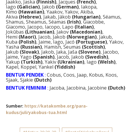
Jaakko, Jaska
(Finnish)
, Jacques
(French)
,
Iago
(Galician)
, Jakob
(German)
, Iakopa,
Kimo
(Hawaiian)
, Yaakov, Yakov, Akiba,
Akiva
(Hebrew)
, Jakab, Jákob
(Hungarian)
, Séamus,
Shamus, Sheamus, Séamas
(Irish)
, Giacobbe,
Giacomo, Jacopo, Iacopo, Lapo
(Italian)
,
Jokūbas
(Lithuanian)
, Jakov
(Macedonian)
,
Hemi
(Maori)
, Jacob, Jakob
(Norwegian)
, Jakub,
Kuba
(Polish)
, Jaime, Iago, Jacó
(Portuguese)
, Yakov,
Yasha
(Russian)
, Hamish, Seumas
(Scottish)
,
Jakub
(Slovak)
, Jakob, Jaka, Jaša
(Slovene)
, Jacobo,
Jaime, Yago
(Spanish)
, Jacob, Jakob
(Swedish)
,
Yakup
(Turkish)
, Yakiv
(Ukrainian)
, Iago
(Welsh)
,
Kapel, Koppel, Yankel
(Yiddish)
BENTUK PENDEK
:
Cobus, Coos, Jaap, Kobus, Koos,
Sjaak, Sjakie
(Dutch)
BENTUK FEMINIM
:
Jacoba, Jacobina, Jacobine
(Dutch)
Sumber:
https://katakombe.org/para-
kudus/juli/yakobus-tua.html