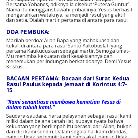
Bersama Yohanes, adiknya ia disebut ‘Putera Guntur’.
Nama itu menggarisbawahi pribadinya. Yesus berhasil
mengarahkan wataknya. Ia menjadi rasul yang aktif
dan setia. Dialah martir pertama di antara para rasul.
DOA PEMBUKA:
Marilah berdoa: Allah Bapa yang mahakuasa dan
kekal, di antara para rasul Santo Yakobuslah yang
pertama Kaukuduskan sebagai martir. Semoga umat-
Mu menimba kekuatan dari kesaksiannya dan
menemukan perlindungan berkat doanya. Demi Yesus
Kristus, …
BACAAN PERTAMA: Bacaan dari Surat Kedua
Rasul Paulus kepada Jemaat di Korintus 4:7-
15
“Kami senantiasa membawa kematian Yesus di
dalam tubuh kami.”
Saudara-saudara, harta pelayanan sebagai rasul kami
miliki dalam bejana tanah liat, supaya nyata bahwa
kekuatan yang berlimpah itu berasal dari Allah, bukan
dari diri kami sendiri. Dalam segala hal kami ditindas,
namun tidak terhimpit; kami habis akal, namun tidak