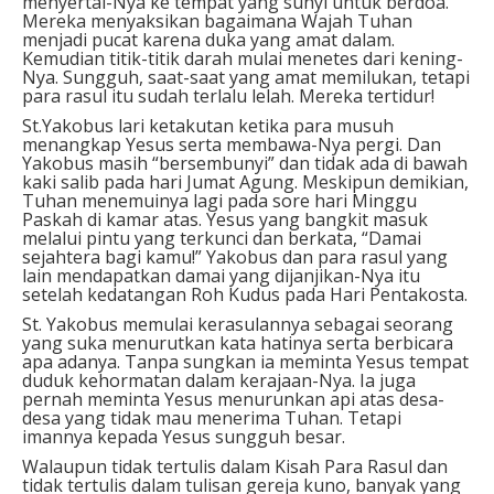
menyertai-Nya ke tempat yang sunyi untuk berdoa.
Mereka menyaksikan bagaimana Wajah Tuhan
menjadi pucat karena duka yang amat dalam.
Kemudian titik-titik darah mulai menetes dari kening-
Nya. Sungguh, saat-saat yang amat memilukan, tetapi
para rasul itu sudah terlalu lelah. Mereka tertidur!
St.Yakobus lari ketakutan ketika para musuh
menangkap Yesus serta membawa-Nya pergi. Dan
Yakobus masih “bersembunyi” dan tidak ada di bawah
kaki salib pada hari Jumat Agung. Meskipun demikian,
Tuhan menemuinya lagi pada sore hari Minggu
Paskah di kamar atas. Yesus yang bangkit masuk
melalui pintu yang terkunci dan berkata, “Damai
sejahtera bagi kamu!” Yakobus dan para rasul yang
lain mendapatkan damai yang dijanjikan-Nya itu
setelah kedatangan Roh Kudus pada Hari Pentakosta.
St. Yakobus memulai kerasulannya sebagai seorang
yang suka menurutkan kata hatinya serta berbicara
apa adanya. Tanpa sungkan ia meminta Yesus tempat
duduk kehormatan dalam kerajaan-Nya. Ia juga
pernah meminta Yesus menurunkan api atas desa-
desa yang tidak mau menerima Tuhan. Tetapi
imannya kepada Yesus sungguh besar.
Walaupun tidak tertulis dalam Kisah Para Rasul dan
tidak tertulis dalam tulisan gereja kuno, banyak yang