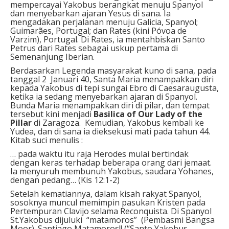
mempercayai Yakobus berangkat menuju Spanyol
dan menyebarkan ajaran Yesus di sana. Ia
mengadakan perjalanan menuju Galicia, Spanyol;
Guimarães, Portugal; dan Rates (kini Póvoa de
Varzim), Portugal. Di Rates, ia mentahbiskan Santo
Petrus dari Rates sebagai uskup pertama di
Semenanjung Iberian.
Berdasarkan Legenda masyarakat kuno di sana, pada
tanggal 2 Januari 40, Santa Maria menampakkan diri
kepada Yakobus di tepi sungai Ebro di Caesaraugusta,
ketika ia sedang menyebarkan ajaran di Spanyol.
Bunda Maria menampakkan diri di pilar, dan tempat
tersebut kini menjadi
Basilica of Our Lady of the
Pillar
di Zaragoza. Kemudian, Yakobus kembali ke
Yudea, dan di sana ia dieksekusi mati pada tahun 44.
Kitab suci menulis :
… pada waktu itu raja Herodes mulai bertindak
dengan keras terhadap beberapa orang dari jemaat.
Ia menyuruh membunuh Yakobus, saudara Yohanes,
dengan pedang… (Kis 12:1-2)
Setelah kematiannya, dalam kisah rakyat Spanyol,
sosoknya muncul memimpin pasukan Kristen pada
Pertempuran Clavijo selama Reconquista. Di Spanyol
St.Yakobus dijuluki “matamoros” (Pembasmi Bangsa
Moor). Santiago Matamoros!! (“Santo Yakobus