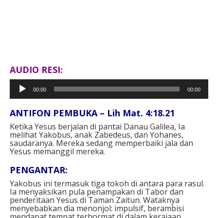
AUDIO RESI:
Pemutar
00:00
00:00
Audio
ANTIFON PEMBUKA – Lih Mat. 4:18.21
Ketika Yesus berjalan di pantai Danau Galilea, Ia
melihat Yakobus, anak Zabedeus, dan Yohanes,
saudaranya. Mereka sedang memperbaiki jala dan
Yesus memanggil mereka.
PENGANTAR:
Yakobus ini termasuk tiga tokoh di antara para rasul.
Ia menyaksikan pula penampakan di Tabor dan
penderitaan Yesus di Taman Zaitun. Wataknya
menyebabkan dia menonjol: impulsif, berambisi
mendapat tempat terhormat di dalam kerajaan.