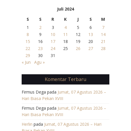
Juli 2024
S
S
R
K
J
S
M
1
2
3
4
5
6
7
8
9
10
11
12
13
14
15
16
17
18
19
20
21
22
23
24
25
26
27
28
29
30
31
« Jun
Agu »
Komentar Terbaru
Firmus Dega
pada
Jumat, 07 Agustus 2026 –
Hari Biasa Pekan XVIII
Firmus Dega
pada
Jumat, 07 Agustus 2026 –
Hari Biasa Pekan XVIII
Herlin
pada
Jumat, 07 Agustus 2026 – Hari
Biasa Pekan XVIII