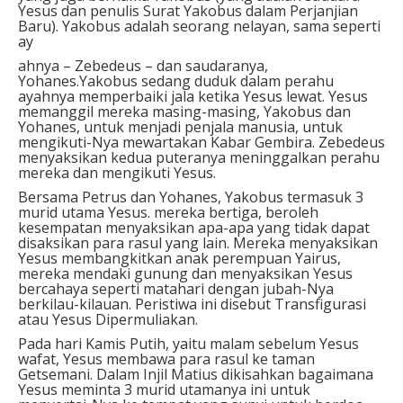
Yesus dan penulis Surat Yakobus dalam Perjanjian
Baru). Yakobus adalah seorang nelayan, sama seperti
ay
ahnya – Zebedeus – dan saudaranya,
Yohanes.Yakobus sedang duduk dalam perahu
ayahnya memperbaiki jala ketika Yesus lewat. Yesus
memanggil mereka masing-masing, Yakobus dan
Yohanes, untuk menjadi penjala manusia, untuk
mengikuti-Nya mewartakan Kabar Gembira. Zebedeus
menyaksikan kedua puteranya meninggalkan perahu
mereka dan mengikuti Yesus.
Bersama Petrus dan Yohanes, Yakobus termasuk 3
murid utama Yesus. mereka bertiga, beroleh
kesempatan menyaksikan apa-apa yang tidak dapat
disaksikan para rasul yang lain. Mereka menyaksikan
Yesus membangkitkan anak perempuan Yairus,
mereka mendaki gunung dan menyaksikan Yesus
bercahaya seperti matahari dengan jubah-Nya
berkilau-kilauan. Peristiwa ini disebut Transfigurasi
atau Yesus Dipermuliakan.
Pada hari Kamis Putih, yaitu malam sebelum Yesus
wafat, Yesus membawa para rasul ke taman
Getsemani. Dalam Injil Matius dikisahkan bagaimana
Yesus meminta 3 murid utamanya ini untuk