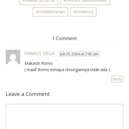
#Matius 20:20-28
#PestaStYakobusRasul
#residehoanian
#rmekoscj
1 Comment
FIRMUS DEGA
Juli 25, 2024 at 7:45 am
Makasih Romo
( maaf Romo kenapa renungannya tidak ada )
Reply
Leave a Comment