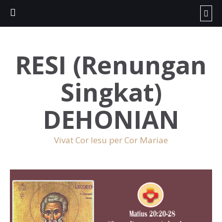
RESI (Renungan
Singkat)
DEHONIAN
Vivat Cor Iesu per Cor Mariae