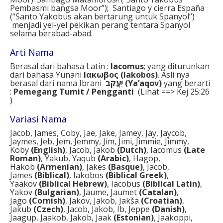
Pembasmi bangsa Moor”); Santiago y cierra España
(“Santo Yakobus akan bertarung untuk Spanyol”)
menjadi yel-yel pekikan perang tentara Spanyol
selama berabad-abad.
Arti Nama
Berasal dari bahasa Latin :
Iacomus
; yang diturunkan
dari bahasa Yunani
Ιακωβος (Iakobos)
. Asli nya
berasal dari nama Ibrani
יַעֲקֹב
(Ya’aqov)
yang berarti
:
Pemegang Tumit
/ Pengganti
(Lihat ==> Kej 25:26
)
Variasi Nama
Jacob, James, Coby, Jae, Jake, Jamey, Jay, Jaycob,
Jaymes, Jeb, Jem, Jemmy, Jim, Jimi, Jimmie, Jimmy,
Koby
(English)
, Jacob, Jakob
(Dutch)
, Iacomus
(Late
Roman)
, Yakub, Yaqub
(Arabic)
, Hagop,
Hakob
(Armenian)
, Jakes
(Basque)
, Jacob,
James
(Biblical)
, Iakobos
(Biblical Greek)
,
Yaakov
(Biblical Hebrew)
, Iacobus
(Biblical Latin)
,
Yakov
(Bulgarian)
, Jaume, Jaumet
(Catalan)
,
Jago
(Cornish)
, Jakov, Jakob, Jakša
(Croatian)
,
Jakub
(Czech)
, Jacob, Jakob, Ib, Jeppe
(Danish)
,
Jaagup, Jaakob, Jakob, Jaak
(Estonian)
, Jaakoppi,