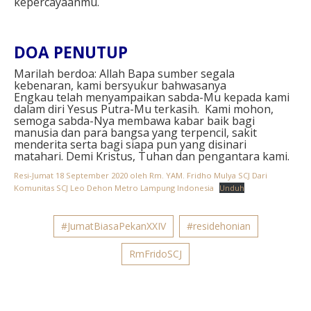
kepercayaanmu.
DOA PENUTUP
Marilah berdoa: Allah Bapa sumber segala
kebenaran, kami bersyukur bahwasanya
Engkau telah menyampaikan sabda-Mu kepada kami
dalam diri Yesus Putra-Mu terkasih. Kami mohon,
semoga sabda-Nya membawa kabar baik bagi
manusia dan para bangsa yang terpencil, sakit
menderita serta bagi siapa pun yang disinari
matahari. Demi Kristus, Tuhan dan pengantara kami.
Resi-Jumat 18 September 2020 oleh Rm. YAM. Fridho Mulya SCJ Dari
Komunitas SCJ Leo Dehon Metro Lampung Indonesia
Unduh
#JumatBiasaPekanXXIV
#residehonian
RmFridoSCJ