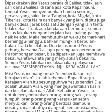
Diperkirakan jika Yesus berada di Galilea, tidak jauh
dari danau Galilea, di sana ada kota Kaparnaum,
tempat Yesus menyembuhkan hamba seorang
perwira yang sakit, kota Tabgha, kota Migdal, kota
Tiberias, kota Naim dan banyak yang lain, di situ juga
banyak desa. Jarak kota satu dengan yang lain tentu
tidak dekat. Tidak ada kendaraan bermotor, semua
Yesus lakukan dengan berjalan kaki, paling-paling
naik keledai. Maka membutuhkan waktu berhari-hari,
berminggu-minggu. Bahkan mungkin berbulan-
bulan. Tiada kelelahan. Dua belas murid Yesus
gebung bersama Dia, juga perempuan-perempuan.
Ini rombongan besar, bisa dipastikan juga membawa
bekal, wanita-wanita yang menyiapkan bekal itu.
Semua Yesus lakukan melaksanakan pelayanan
misinya: “MEMBERITAKAN INJIL KERAJAAN ALLAH”
Misi Yesus memang untuk “memberitakan Injil
Kerajaan Allah”. Itulah kehendak Bapa di surga.
Kerajaan Allah itu sesungguhnya Yesus sendiri. Dia
adalah utusan Allah, yang mengejawantakan kasih
dan keselamatan dari Allah. Kehadiran Yesus, itu
untuk menyembuhkan: orang-orang sakit, orang
lumpuh, orang-orang yang kerasukan setan;
menyucikan, orang-orang berdosa diampuni
dosanya, martabatnya diangkat, kemanusiaannya
dihargai, seperti Maria Magdalena yang dibebaskan