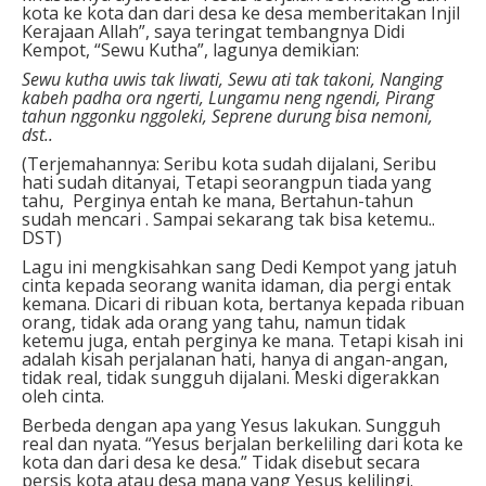
kota ke kota dan dari desa ke desa memberitakan Injil
Kerajaan Allah”, saya teringat tembangnya Didi
Kempot, “Sewu Kutha”, lagunya demikian:
Sewu kutha uwis tak liwati,
Sewu ati tak takoni, Nanging
kabeh padha ora ngerti, Lungamu neng ngendi, Pirang
tahun nggonku nggoleki, Seprene durung bisa nemoni,
dst..
(Terjemahannya: Seribu kota sudah dijalani,
Seribu
hati sudah ditanyai,
Tetapi seorangpun tiada yang
tahu,
Perginya entah ke mana,
Bertahun-tahun
sudah mencari .
Sampai sekarang tak bisa ketemu..
DST)
Lagu ini mengkisahkan sang Dedi Kempot yang jatuh
cinta kepada seorang wanita idaman, dia pergi entak
kemana. Dicari di ribuan kota, bertanya kepada ribuan
orang, tidak ada orang yang tahu, namun tidak
ketemu juga, entah perginya ke mana. Tetapi kisah ini
adalah kisah perjalanan hati, hanya di angan-angan,
tidak real, tidak sungguh dijalani. Meski digerakkan
oleh cinta.
Berbeda dengan apa yang Yesus lakukan. Sungguh
real dan nyata. “Yesus berjalan berkeliling dari kota ke
kota dan dari desa ke desa.” Tidak disebut secara
persis kota atau desa mana yang Yesus kelilingi.