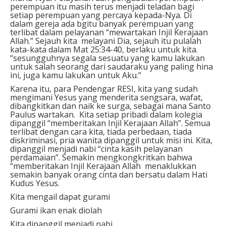
perempuan itu masih terus menjadi teladan bagi
setiap perempuan yang percaya kepada-Nya. Di
dalam gereja ada bgitu banyak perempuan yang
terlibat dalam pelayanan “mewartakan Injil Kerajaan
Allah.” Sejauh kita melayani Dia, sejauh itu pulalah
kata-kata dalam Mat 25:34-40, berlaku untuk kita.
“sesungguhnya segala sesuatu yang kamu lakukan
untuk salah seorang dari saudaraku yang paling hina
ini, juga kamu lakukan untuk Aku.”
Karena itu, para Pendengar RESI, kita yang sudah
mengimani Yesus yang menderita sengsara, wafat,
dibangkitkan dan naik ke surga, sebagai mana Santo
Paulus wartakan. Kita setiap pribadi dalam kolegia
dipanggil “memberitakan Injil Kerajaan Allah”. Semua
terlibat dengan cara kita, tiada perbedaan, tiada
diskriminasi, pria wanita dipanggil untuk misi ini. Kita,
dipanggil menjadi nabi “cinta kasih pelayanan
perdamaian”. Semakin mengkongkritkan bahwa
“memberitakan Injil Kerajaan Allah menaklukkan
semakin banyak orang cinta dan bersatu dalam Hati
Kudus Yesus.
Kita mengail dapat gurami
Gurami ikan enak diolah
Kita dipanggil menjadi nabi