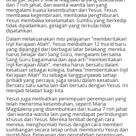
dari 7 roh jahat, dan wanita-wanita lain yang
mengalami kuasa kesembuhan dari Yesus. Yesus
membawa kegembiraan, membawa penghiburan,
Yesus membawa keselamatan. Sumbu yang berkedip
tidak dipadamkan, gelagah yang terkulai tidak
dipatahkan.
Dalam melaksanakan misi pelayanan “memberitakan
Injil Kerajaan Allah”, Yesus melibatkan 12 murid baru
yang dipanggil dari berbagai latar belakang: mereka
harus belajar dari Sang Guru, mengalami bersama
Sang Guru bagaimana dan apa arti “memberitakan
Injil Kerajaan Allah”, mereka harus bersatu dalam
kesatuan sebagai kolegia, bahwa “memberitakan Injil
Kerajaan Allah” itu sebagai tanggunjawab setiap
pribadi yang percaya, juga selalu dalam kesatuan.
Bersatu satu sama lain dan bersatu dengan Yesus. Ini
menjadi teladan bagi kita.
Yesus juga melibatkan perempuan-perempuan yang
telah menerima kesembuhan, seperti Maria
Magdalena yang disembuhkan dari kuasa 7 roh jahat
dan wanita-wanita lain yang mendapat perlindungan
khusus dari Yesus. Mereka terlibat dengan cara
mereka, menghormati Yesus dengan cara memberi
sumbangan secara tetap untuk membantu Yesus dan
murid-Nya. Pelayanan dan pengabdian perempuan-