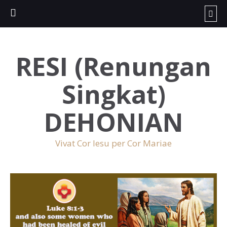
RESI (Renungan
Singkat)
DEHONIAN
Vivat Cor Iesu per Cor Mariae