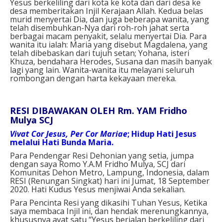
Yesus berkeliling dari kota ke kota dan dari desa ke
desa memberitakan Injil Kerajaan Allah. Kedua belas
murid menyertai Dia, dan juga beberapa wanita, yang
telah disembuhkan-Nya dari roh-roh jahat serta
berbagai macam penyakit, selalu menyertai Dia. Para
wanita itu ialah: Maria yang disebut Magdalena, yang
telah dibebaskan dari tujuh setan; Yohana, isteri
Khuza, bendahara Herodes, Susana dan masih banyak
lagi yang lain. Wanita-wanita itu melayani seluruh
rombongan dengan harta kekayaan mereka.
RESI DIBAWAKAN OLEH Rm. YAM Fridho
Mulya SCJ
Vivat Cor Jesus, Per Cor Mariae
; Hidup Hati Jesus
melalui Hati Bunda Maria.
Para Pendengar Resi Dehonian yang setia, jumpa
dengan saya Romo Y.A.M Fridho Mulya, SCJ dari
Komunitas Dehon Metro, Lampung, Indonesia, dalam
RESI (Renungan Singkat) hari ini Jumat, 18 September
2020. Hati Kudus Yesus menjiwai Anda sekalian.
Para Pencinta Resi yang dikasihi Tuhan Yesus,
Ketika
saya membaca Injil ini, dan hendak merenungkannya,
khususnya ayat satu “Yesus berjalan berkeliling dari