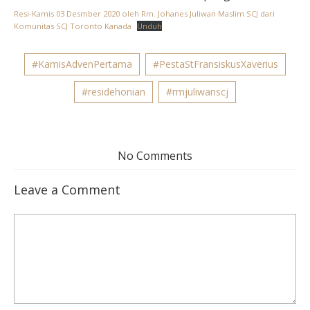
Resi-Kamis 03 Desmber 2020 oleh Rm. Johanes Juliwan Maslim SCJ dari
Komunitas SCJ Toronto Kanada
Unduh
#KamisAdvenPertama
#PestaStFransiskusXaverius
#residehonian
#rmjuliwanscj
No Comments
Leave a Comment