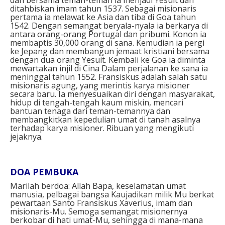
ditahbiskan imam tahun 1537. Sebagai misionaris
pertama ia melawat ke Asia dan tiba di Goa tahun
1542. Dengan semangat beryala-nyala ia berkarya di
antara orang-orang Portugal dan pribumi. Konon ia
membaptis 30,000 orang di sana. Kemudian ia pergi
ke Jepang dan membangun jemaat kristiani bersama
dengan dua orang Yesuit. Kembali ke Goa ia diminta
mewartakan injil di Cina Dalam perjalanan ke sana ia
meninggal tahun 1552. Fransiskus adalah salah satu
misionaris agung, yang merintis karya misioner
secara baru. Ia menyesuaikan diri dengan masyarakat,
hidup di tengah-tengah kaum miskin, mencari
bantuan tenaga dari teman-temannya dan
membangkitkan kepedulian umat di tanah asalnya
terhadap karya misioner. Ribuan yang mengikuti
jejaknya.
DOA PEMBUKA
Marilah berdoa: Allah Bapa, keselamatan umat
manusia, pelbagai bangsa Kaujadikan milik Mu berkat
pewartaan Santo Fransiskus Xaverius, imam dan
misionaris-Mu. Semoga semangat misionernya
berkobar di hati umat-Mu, sehingga di mana-mana