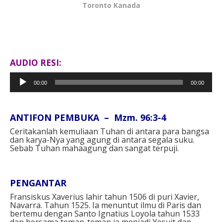
Toronto Kanada
AUDIO RESI:
Pemutar
00:00
00:00
Audio
ANTIFON PEMBUKA – Mzm. 96:3-4
Ceritakanlah kemuliaan Tuhan di antara para bangsa
dan karya-Nya yang agung di antara segala suku.
Sebab Tuhan mahaagung dan sangat terpuji.
PENGANTAR
Fransiskus Xaverius lahir tahun 1506 di puri Xavier,
Navarra. Tahun 1525. Ia menuntut ilmu di Paris dan
bertemu dengan Santo Ignatius Loyola tahun 1533
dan bersama teman-teman ia menjadi Yesuit dan