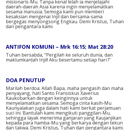
misionaris-Mu. Tanpa kenal lelah ia menjelajahi
daerah-daerah Asia karena ingin menyelamatkan
sesama manusia. Semoga kami pun memberi
kesaksian mengenai Injil dan bersama-sama
bergegas menyongsong Engkau. Demi Kristus, Tuhan
dan pengantara kami.
ANTIFON KOMUNI – Mrk 16:15; Mat 28:20
Tuhan bersabda, “Pergilah ke seluruh dunia, dan
maklumkanļah Injil! Aku besertamu setiap hari !”
DOA PENUTUP
Marilah berdoa: Allah Bapa, maha pengasih dan maha
penyayang, hati Santo Fransiskus Xaverius
Kaukobarkan dengan keinginnya untuk
menyelamatkan sesama. Semoga cinta kasih-Mu
Kaunyalakan juga dalam hati kami berkat perjamuan
suci ini. Bantulah kami mengikuti panggilan-Mu,
sehingga layak menerima ganjaran yang Kaujanjikan
kepada para hamba-Mu yang berkarya dengan tekun
dan takwa. Demi Kristus, Tuhan dan pengantara kami.