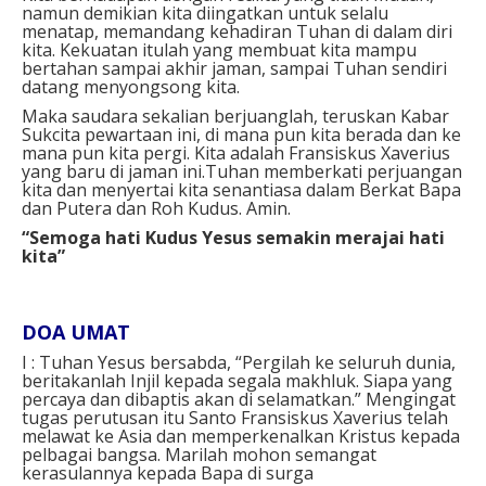
namun demikian kita diingatkan untuk selalu
menatap, memandang kehadiran Tuhan di dalam diri
kita. Kekuatan itulah yang membuat kita mampu
bertahan sampai akhir jaman, sampai Tuhan sendiri
datang menyongsong kita.
Maka saudara sekalian berjuanglah, teruskan Kabar
Sukcita pewartaan ini, di mana pun kita berada dan ke
mana pun kita pergi. Kita adalah Fransiskus Xaverius
yang baru di jaman ini.
Tuhan memberkati perjuangan
kita dan menyertai kita senantiasa dalam Berkat Bapa
dan Putera dan Roh Kudus. Amin.
“Semoga hati Kudus Yesus semakin merajai hati
kita”
DOA UMAT
I : Tuhan Yesus bersabda, “Pergilah ke seluruh dunia,
beritakanlah Injil kepada segala makhluk. Siapa yang
percaya dan dibaptis akan di selamatkan.” Mengingat
tugas perutusan itu Santo Fransiskus Xaverius telah
melawat ke Asia dan memperkenalkan Kristus kepada
pelbagai bangsa. Marilah mohon semangat
kerasulannya kepada Bapa di surga