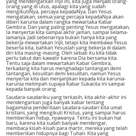
yang mendengarkan Injil ini, kita juga menjadi orang-
orang yang di utus, apalagi kita yang sudah
mengikutiNya, percaya kepadaNya. Dan Yesus
mengatakan, semua yang percaya kepadaNya akan
diberi karunia dalam rangka mewartaka Kabar
Gembira. Dan yang paling penting Yesus mengatakan,
Ia menyertai kita sampai akhir jaman, sampai selama-
lamanya. Jadi sebenarnya bukan hanya kita yang
bekerja mewartakan Injil, tetapi kita membawa Yesus
beserta kita, bahkan Yesuslah yang bekerja di dalam
diri kita masing-masing. Oleh sebab itu kita tidak
perlu takut dan kawatir karena Dia bersama kita.
Tentu saja dalam mewartakan Kabar Gembira,
terkadang kita harus menghadapi tantangan demi
tantangan, kesulitan demi kesulitan, namun Yesus
menyertai kita dan menjanjikan kepada kita karunia-
karunia melimpah supaya Kabar Sukacita ini sampai
kepada banyak orang.
Saudara-saudariku yang terkasih, kita akhir-akhir ini
mendengarkan juga banyak kabar tentang
bagaimana penderitaan saudara-saudari kita umat
kristiani, yang mengikuti Kristus, yang sampai harus
memberikan hidup, nyawanya. Tentu ini bukan hal
baru, karena kita sudah banyak mendengar,
membaca kisah-kisah para martir, mereka yang telah
memberikan hidupnya bagi Tuhan. Kita yang