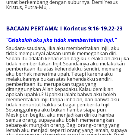
umat berkembang dengan suburnya. Demi Yesus
Kristus, Putra-Mu, ..
BACAAN PERTAMA: I Korintus 9:16-19.22-23
“Celakalah aku jika tidak memberitakan Injil.”
Saudara-saudara, jika aku memberitakan Injil, aku
tidak mempunyai alasan untuk memegahkan diri.
Sebab itu adalah keharusan bagiku. Celakalah aku jika
tidak memberitakan Injil. Seandainya aku melakukan
pemberitaan itu atas kehendakku sendiri, memang
aku berhak menerima upah. Tetapi karena aku
melakukannya bukan atas kehendakku sendiri,
pemberitaan itu merupakan tugas yang
ditanggungkan Allah kepadaku. Kalau demikian
apakah upahku? Upahku ialah: bahwa aku boleh
memberitakan Injil tanpa imbalan, dan bahwa aku
tidak menuntut hakku sebagai pemberita Injil.
Sesungguhnya aku bukan hamba siapa pun.
Meskipun begitu, aku menjadikan diriku hamba
semua orang, supaya aku boleh memenangkan
sebanyak mungkin orang. Bagi orang-orang yang
lemah aku menjadi seperti orang yang lemah, supaya