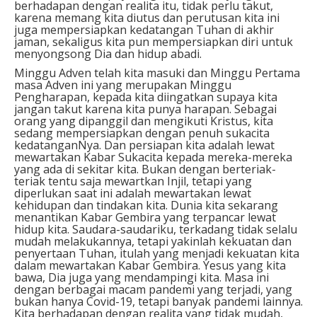
berhadapan dengan realita itu, tidak perlu takut,
karena memang kita diutus dan perutusan kita ini
juga mempersiapkan kedatangan Tuhan di akhir
jaman, sekaligus kita pun mempersiapkan diri untuk
menyongsong Dia dan hidup abadi.
Minggu Adven telah kita masuki dan Minggu Pertama
masa Adven ini yang merupakan Minggu
Pengharapan, kepada kita diingatkan supaya kita
jangan takut karena kita punya harapan. Sebagai
orang yang dipanggil dan mengikuti Kristus, kita
sedang mempersiapkan dengan penuh sukacita
kedatanganNya. Dan persiapan kita adalah lewat
mewartakan Kabar Sukacita kepada mereka-mereka
yang ada di sekitar kita. Bukan dengan berteriak-
teriak tentu saja mewartkan Injil, tetapi yang
diperlukan saat ini adalah mewartakan lewat
kehidupan dan tindakan kita. Dunia kita sekarang
menantikan Kabar Gembira yang terpancar lewat
hidup kita. Saudara-saudariku, terkadang tidak selalu
mudah melakukannya, tetapi yakinlah kekuatan dan
penyertaan Tuhan, itulah yang menjadi kekuatan kita
dalam mewartakan Kabar Gembira. Yesus yang kita
bawa, Dia juga yang mendampingi kita. Masa ini
dengan berbagai macam pandemi yang terjadi, yang
bukan hanya Covid-19, tetapi banyak pandemi lainnya.
Kita berhadapan dengan realita yang tidak mudah,