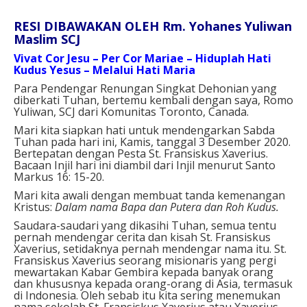
RESI DIBAWAKAN OLEH Rm. Yohanes Yuliwan
Maslim SCJ
Vivat Cor Jesu – Per Cor Mariae – Hiduplah Hati
Kudus Yesus – Melalui Hati Maria
Para Pendengar Renungan Singkat Dehonian yang
diberkati Tuhan, bertemu kembali dengan saya, Romo
Yuliwan, SCJ dari Komunitas Toronto, Canada.
Mari kita siapkan hati untuk mendengarkan Sabda
Tuhan pada hari ini, Kamis, tanggal 3 Desember 2020.
Bertepatan dengan Pesta St. Fransiskus Xaverius.
Bacaan Injil hari ini diambil dari Injil menurut Santo
Markus 16: 15-20.
Mari kita awali dengan membuat tanda kemenangan
Kristus:
Dalam nama Bapa dan Putera dan Roh Kudus.
Saudara-saudari yang dikasihi Tuhan, semua tentu
pernah mendengar cerita dan kisah St. Fransiskus
Xaverius, setidaknya pernah mendengar nama itu. St.
Fransiskus Xaverius seorang misionaris yang pergi
mewartakan Kabar Gembira kepada banyak orang
dan khususnya kepada orang-orang di Asia, termasuk
di Indonesia. Oleh sebab itu kita sering menemukan
nama sekolah St. Fransiskus Xaverius atau Xaverius.