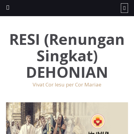
RESI (Renungan
Singkat)
DEHONIAN
Vivat Cor Iesu per Cor Mariae