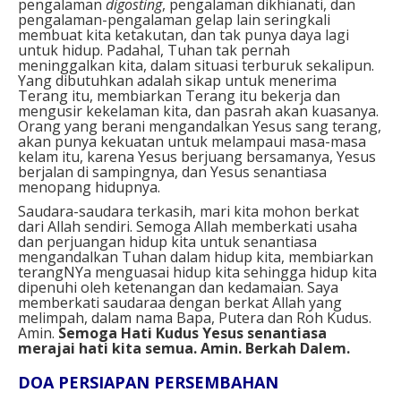
pengalaman
digosting
, pengalaman dikhianati, dan
pengalaman-pengalaman gelap lain seringkali
membuat kita ketakutan, dan tak punya daya lagi
untuk hidup. Padahal, Tuhan tak pernah
meninggalkan kita, dalam situasi terburuk sekalipun.
Yang dibutuhkan adalah sikap untuk menerima
Terang itu, membiarkan Terang itu bekerja dan
mengusir kekelaman kita, dan pasrah akan kuasanya.
Orang yang berani mengandalkan Yesus sang terang,
akan punya kekuatan untuk melampaui masa-masa
kelam itu, karena Yesus berjuang bersamanya, Yesus
berjalan di sampingnya, dan Yesus senantiasa
menopang hidupnya.
S
audara-saudara terkasih, m
ari kita mohon berkat
dari Allah sendiri. Semoga Allah memberkati usaha
dan perjuangan hidup kita untuk senantiasa
mengandalkan Tuhan dalam hidup kita, membiarkan
terangNYa menguasai hidup kita sehingga hidup kita
dipenuhi oleh ketenangan dan kedamaian. Saya
memberkati saudaraa dengan berkat Allah yang
melimpah, dalam nama Bapa, Putera dan Roh Kudus.
Amin.
Semoga Hati Kudus Yesus senantiasa
merajai hati kita semua. Amin.
Berkah Dalem.
DOA PERSIAPAN PERSEMBAHAN⁣