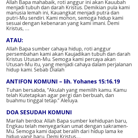
Allah Bapa mahabaik, roti anggur ini akan Kauubah
menjadi tubuh dan darah Kristus. Demikian pula kami
manusia lemah ini, Kauangkat menjadi putra dan
putri-Mu sendiri. Kami mohon, semoga hidup kami
sesuai dengan kebenaran yang kami imani. Demi
Kristus, ….⁣⁣
ATAU: ⁣
Allah Bapa sumber cahaya hidup, roti anggur
persembahan kami akan Kaujadikan tubuh dan darah
Kristus Utusan-Mu. Semoga kami percaya akan
Utusan-Mu itu, yang menjadi cahaya dalam perjalanan
hidup kami. Sebab Dialah⁣⁣
ANTIFON KOMUNI – lih. Yohanes 15:16.19⁣
Tuhan bersabda, “Akulah yang memilih kamu. Kamu
telah Kutetapkan agar pergi dan berbuah, dan
buahmu tinggal tetap.” Aleluya.⁣
DOA SESUDAH KOMUNI⁣
Marilah berdoa: Allah Bapa sumber kehidupan baru,
Engkau telah menyegarkan umat dengan sakramen-
Mu. Semoga kami dapat beralih dari hidup lama ke
hidup yang baru. Demi Kristus,…⁣⁣