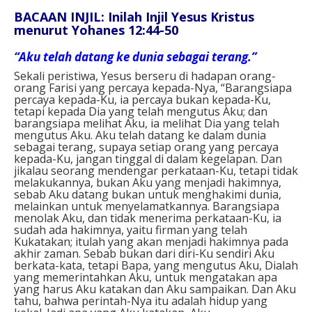
BACAAN INJIL: Inilah Injil Yesus Kristus
menurut Yohanes 12:44-50
“Aku telah datang ke dunia sebagai terang.”
Sekali peristiwa, Yesus berseru di hadapan orang-
orang Farisi yang percaya kepada-Nya, “Barangsiapa
percaya kepada-Ku, ia percaya bukan kepada-Ku,
tetapi kepada Dia yang telah mengutus Aku; dan
barangsiapa melihat Aku, ia melihat Dia yang telah
mengutus Aku. Aku telah datang ke dalam dunia
sebagai terang, supaya setiap orang yang percaya
kepada-Ku, jangan tinggal di dalam kegelapan. Dan
jikalau seorang mendengar perkataan-Ku, tetapi tidak
melakukannya, bukan Aku yang menjadi hakimnya,
sebab Aku datang bukan untuk menghakimi dunia,
melainkan untuk menyelamatkannya. Barangsiapa
menolak Aku, dan tidak menerima perkataan-Ku, ia
sudah ada hakimnya, yaitu firman yang telah
Kukatakan; itulah yang akan menjadi hakimnya pada
akhir zaman. Sebab bukan dari diri-Ku sendiri Aku
berkata-kata, tetapi Bapa, yang mengutus Aku, Dialah
yang memerintahkan Aku, untuk mengatakan apa
yang harus Aku katakan dan Aku sampaikan. Dan Aku
tahu, bahwa perintah-Nya itu adalah hidup yang