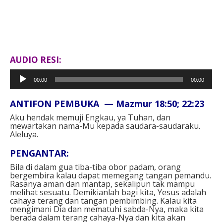
AUDIO RESI:
Pemutar
00:00
00:00
Audio
ANTIFON PEMBUKA — Mazmur 18:50; 22:23⁣
Aku hendak memuji Engkau, ya Tuhan, dan
mewartakan nama-Mu kepada saudara-saudaraku.
Aleluya.⁣⁣
PENGANTAR: ⁣
Bila di dalam gua tiba-tiba obor padam, orang
bergembira kalau dapat memegang tangan pemandu.
Rasanya aman dan mantap, sekalipun tak mampu
melihat sesuatu. Demikianlah bagi kita, Yesus adalah
cahaya terang dan tangan pembimbing. Kalau kita
mengimani Dia dan mematuhi sabda-Nya, maka kita
berada dalam terang cahaya-Nya dan kita akan