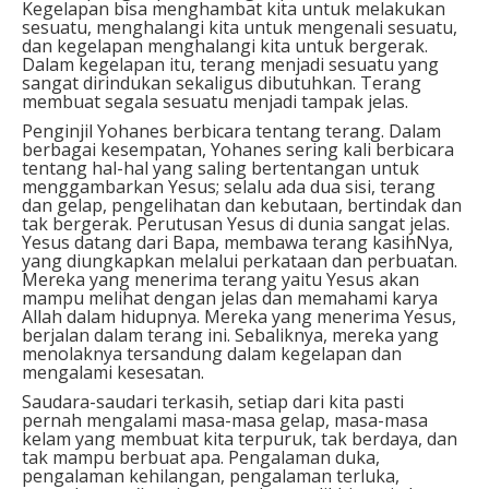
Kegelapan bisa menghambat kita untuk melakukan
sesuatu, menghalangi kita untuk mengenali sesuatu,
dan kegelapan menghalangi kita untuk bergerak.
Dalam kegelapan itu, terang menjadi sesuatu yang
sangat dirindukan sekaligus dibutuhkan. Terang
membuat segala sesuatu menjadi tampak jelas.
Penginjil Yohanes berbicara tentang terang. Dalam
berbagai kesempatan, Yohanes sering kali berbicara
tentang hal-hal yang saling bertentangan untuk
menggambarkan Yesus; selalu ada dua sisi, terang
dan gelap, pengelihatan dan kebutaan, bertindak dan
tak bergerak. Perutusan Yesus di dunia sangat jelas.
Yesus datang dari Bapa, membawa terang kasihNya,
yang diungkapkan melalui perkataan dan perbuatan.
Mereka yang menerima terang yaitu Yesus akan
mampu melihat dengan jelas dan memahami karya
Allah dalam hidupnya. Mereka yang menerima Yesus,
berjalan dalam terang ini. Sebaliknya, mereka yang
menolaknya tersandung dalam kegelapan dan
mengalami kesesatan.
Saudara-saudari terkasih, setiap dari kita pasti
pernah mengalami masa-masa gelap, masa-masa
kelam yang membuat kita terpuruk, tak berdaya, dan
tak mampu berbuat apa. Pengalaman duka,
pengalaman kehilangan, pengalaman terluka,