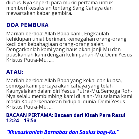
diutus-Nya seperti para murid pertama untuk
memberi kesaksian tentang Sang Cahaya dan
mewartakan kabar gembira.⁣⁣
DOA PEMBUKA⁣
Marilah berdoa: Allah Bapa kami, Engkaulah
kehidupan umat beriman. kemegahan orang-orang
kecil dan kebahagiaan orang-orang saleh.
Dengarkanlah kami yang haus akan janji-Mu dan
puaskanlah kami dengan kelimpahan-Mu. Demi Yesus
Kristus Putra-Mu, …..⁣⁣
ATAU: ⁣
Marilah berdoa: Allah Bapa yang kekal dan kuasa,
semoga kami percaya akan cahaya yang telah
Kaunyalakan dalam diri Yesus Putra-Mu. Semoga Roh-
Nya selalu membimbing kami di jalan-Mu selama kami
masih Kauperkenankan hidup di dunia. Demi Yesus
Kristus Putra-Mu, ….⁣
BACAAN PERTAMA: Bacaan dari Kisah Para Rasul
12:24 – 13:5a
“Khususkanlah Barnabas dan Saulus bagi-Ku.”