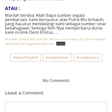
ATAU : ⁣
Marilah berdoa: Allah Bapa sumber segala
pembaruan, kami bersyukur atas Putra-Mu terkasih,
yang Kauutus mendatangi kami sebagai sumber sinar
kebahagiaan. Semoga Roh-Nya memperbarui dunia
kami ini.ilmk Demi Kristus, ….
Resi-Rabu 28 April 2021 oleh Rm. Antonius Edi Prasetyo SCJ dari Komunitas
Skolastikat SCJ Yogyakarta Indonesia
Unduh
#RabuPaskahIV
#residehonian
#rmediprasscj
No Comments
Leave a Comment