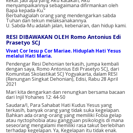
kekal. Jadi apa yang Aku katakan, Aku
menyampaikannya sebagaimana difirmankan oleh
Bapa kepada-Ku.”
Berbahagialah orang yang mendengarkan sabda
Tuhan dan tekun melaksanakannya.
U. Sabda-Mu adalah jalan, kebenaran, dan hidup kami.
RESI DIBAWAKAN OLEH Romo Antonius Edi
Prasetyo SCJ
Vivat Cor Iesu p Cor Mariae.
Hiduplah Hati Yesus
melalui Hati Maria.
Pendengar Resi Dehonian terkasih, jumpa kembali
dengan saya, Romo Antonius Edi Prasetyo SCJ, dari
Komunitas Skolastikat SCJ Yogyakarta, dalam RESI
(Renungan Singkat Dehonian), Edisi, Rabu 28 April
2021
Mari kita dengarkan dan renungkan bersama bacaan
dari Injil Yohanes 12: 44-50
Saudara/I, Para Sahabat Hati Kudus Yesus yang
terkasih, b
anyak orang yang tidak suka kegelapan.
Bahkan ada orang-orang yang memiliki Fobia gelap
atau nyctophobia atau gangguan psikologis di mana
seseorang mengalami memiliki rasa takut berlebihan
terhadap kegelapan. Ya, Kegelapan itu tidak enak.