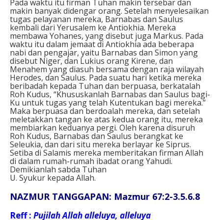
Pada waktu itu firman Tuhan makin tersebar dan
makin banyak didengar orang. Setelah menyelesaikan
tugas pelayanan mereka, Barnabas dan Saulus
kembali dari Yerusalem ke Antiokhia. Mereka
membawa Yohanes, yang disebut juga Markus. Pada
waktu itu dalam jemaat di Antiokhia ada beberapa
nabi dan pengajar, yaitu Barnabas dan Simon yang
disebut Niger, dan Lukius orang Kirene, dan
Menahem yang diasuh bersama dengan raja wilayah
Herodes, dan Saulus. Pada suatu hari ketika mereka
beribadah kepada Tuhan dan berpuasa, berkatalah
Roh Kudus, “Khususkanlah Barnabas dan Saulus bagi-
Ku untuk tugas yang telah Kutentukan bagi mereka.”
Maka berpuasa dan berdoalah mereka, dan setelah
meletakkan tangan ke atas kedua orang itu, mereka
membiarkan keduanya pergi. Oleh karena disuruh
Roh Kudus, Barnabas dan Saulus berangkat ke
Seleukia, dan dari situ mereka berlayar ke Siprus.
Setiba di Salamis mereka memberitakan firman Allah
di dalam rumah-rumah ibadat orang Yahudi.
Demikianlah sabda Tuhan
U. Syukur kepada Allah.
NAZMUR TANGGAPAN: Mazmur 67:2-3.5.6.8
Reff :
Pujilah Allah alleluya, alleluya