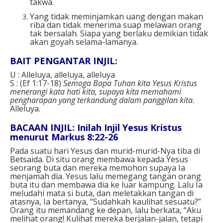
takwa.
Yang tidak meminjamkan uang dengan makan
riba dan tidak menerima suap melawan orang
tak bersalah. Siapa yang berlaku demikian tidak
akan goyah selama-lamanya.
BAIT PENGANTAR INJIL:
U : Alleluya, alleluya, alleluya
S : (Ef 1:17-18)
Semoga Bapa Tuhan kita Yesus Kristus
menerangi kata hati kita, supaya kita memahami
pengharapan yang terkandung dalam panggilan kita.
Alleluya.
BACAAN INJIL: Inilah Injil Yesus Kristus
menurut Markus 8:22-26
Pada suatu hari Yesus dan murid-murid-Nya tiba di
Betsaida. Di situ orang membawa kepada Yesus
seorang buta dan mereka memohon supaya Ia
menjamah dia. Yesus lalu memegang tangan orang
buta itu dan membawa dia ke luar kampung. Lalu Ia
meludahi mata si buta, dan meletakkan tangan di
atasnya, Ia bertanya, “Sudahkah kaulihat sesuatu?”
Orang itu memandang ke depan, lalu berkata, “Aku
melihat orang! Kulihat mereka berjalan-jalan, tetapi