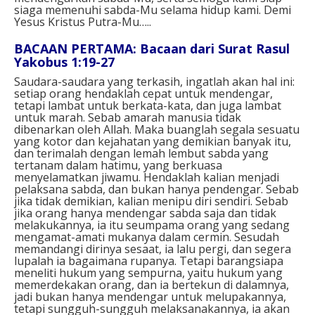
siaga memenuhi sabda-Mu selama hidup kami. Demi
Yesus Kristus Putra-Mu…..
BACAAN PERTAMA: Bacaan dari Surat Rasul
Yakobus 1:19-27
Saudara-saudara yang terkasih, ingatlah akan hal ini:
setiap orang hendaklah cepat untuk mendengar,
tetapi lambat untuk berkata-kata, dan juga lambat
untuk marah. Sebab amarah manusia tidak
dibenarkan oleh Allah. Maka buanglah segala sesuatu
yang kotor dan kejahatan yang demikian banyak itu,
dan terimalah dengan lemah lembut sabda yang
tertanam dalam hatimu, yang berkuasa
menyelamatkan jiwamu. Hendaklah kalian menjadi
pelaksana sabda, dan bukan hanya pendengar. Sebab
jika tidak demikian, kalian menipu diri sendiri. Sebab
jika orang hanya mendengar sabda saja dan tidak
melakukannya, ia itu seumpama orang yang sedang
mengamat-amati mukanya dalam cermin. Sesudah
memandangi dirinya sesaat, ia lalu pergi, dan segera
lupalah ia bagaimana rupanya. Tetapi barangsiapa
meneliti hukum yang sempurna, yaitu hukum yang
memerdekakan orang, dan ia bertekun di dalamnya,
jadi bukan hanya mendengar untuk melupakannya,
tetapi sungguh-sungguh melaksanakannya, ia akan