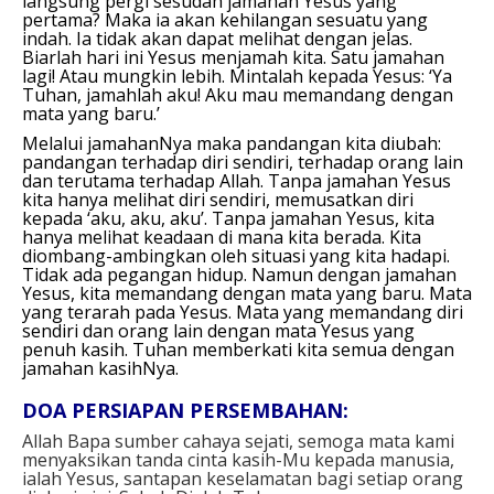
langsung pergi sesudah jamahan Yesus yang
pertama? Maka ia akan kehilangan sesuatu yang
indah. Ia tidak akan dapat melihat dengan jelas.
Biarlah hari ini Yesus menjamah kita. Satu jamahan
lagi! Atau mungkin lebih. Mintalah kepada Yesus: ‘Ya
Tuhan, jamahlah aku! Aku mau memandang dengan
mata yang baru.’
Melalui jamahanNya maka pandangan kita diubah:
pandangan terhadap diri sendiri, terhadap orang lain
dan terutama terhadap Allah. Tanpa jamahan Yesus
kita hanya melihat diri sendiri, memusatkan diri
kepada ‘aku, aku, aku’. Tanpa jamahan Yesus, kita
hanya melihat keadaan di mana kita berada. Kita
diombang-ambingkan oleh situasi yang kita hadapi.
Tidak ada pegangan hidup. Namun dengan jamahan
Yesus, kita memandang dengan mata yang baru. Mata
yang terarah pada Yesus. Mata yang memandang diri
sendiri dan orang lain dengan mata Yesus yang
penuh kasih. Tuhan memberkati kita semua dengan
jamahan kasihNya.
DOA PERSIAPAN PERSEMBAHAN:
Allah Bapa sumber cahaya sejati, semoga mata kami
menyaksikan tanda cinta kasih-Mu kepada manusia,
ialah Yesus, santapan keselamatan bagi setiap orang