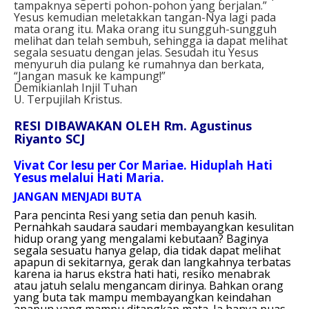
tampaknya seperti pohon-pohon yang berjalan.”
Yesus kemudian meletakkan tangan-Nya lagi pada
mata orang itu. Maka orang itu sungguh-sungguh
melihat dan telah sembuh, sehingga ia dapat melihat
segala sesuatu dengan jelas. Sesudah itu Yesus
menyuruh dia pulang ke rumahnya dan berkata,
“Jangan masuk ke kampung!”
Demikianlah Injil Tuhan
U. Terpujilah Kristus.
RESI DIBAWAKAN OLEH Rm. Agustinus
Riyanto SCJ
Vivat Cor Iesu per Cor Mariae. Hiduplah Hati
Yesus melalui Hati Maria.
JANGAN MENJADI BUTA
Para pencinta Resi yang setia dan penuh kasih.
Pernahkah saudara saudari membayangkan kesulitan
hidup orang yang mengalami kebutaan? Baginya
segala sesuatu hanya gelap, dia tidak dapat melihat
apapun di sekitarnya, gerak dan langkahnya terbatas
karena ia harus ekstra hati hati, resiko menabrak
atau jatuh selalu mengancam dirinya. Bahkan orang
yang buta tak mampu membayangkan keindahan
apapun yang mampu ditangkap mata. Ia hanya puas