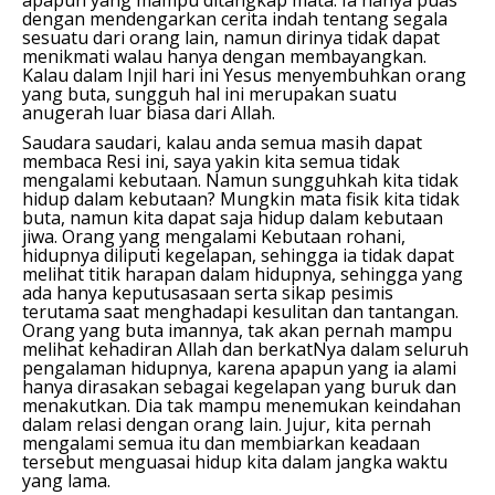
dengan mendengarkan cerita indah tentang segala
sesuatu dari orang lain, namun dirinya tidak dapat
menikmati walau hanya dengan membayangkan.
Kalau dalam Injil hari ini Yesus menyembuhkan orang
yang buta, sungguh hal ini merupakan suatu
anugerah luar biasa dari Allah.
Saudara saudari, kalau anda semua masih dapat
membaca Resi ini, saya yakin kita semua tidak
mengalami kebutaan. Namun sungguhkah kita tidak
hidup dalam kebutaan? Mungkin mata fisik kita tidak
buta, namun kita dapat saja hidup dalam kebutaan
jiwa. Orang yang mengalami Kebutaan rohani,
hidupnya diliputi kegelapan, sehingga ia tidak dapat
melihat titik harapan dalam hidupnya, sehingga yang
ada hanya keputusasaan serta sikap pesimis
terutama saat menghadapi kesulitan dan tantangan.
Orang yang buta imannya, tak akan pernah mampu
melihat kehadiran Allah dan berkatNya dalam seluruh
pengalaman hidupnya, karena apapun yang ia alami
hanya dirasakan sebagai kegelapan yang buruk dan
menakutkan. Dia tak mampu menemukan keindahan
dalam relasi dengan orang lain. Jujur, kita pernah
mengalami semua itu dan membiarkan keadaan
tersebut menguasai hidup kita dalam jangka waktu
yang lama.