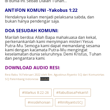
di dunia ini. Sebab Dialah Tuhan…
ANTIFON KOMUNI -Yakobus 1:22
Hendaknya kalian menjadi pelaksana sabda, dan
bukan hanya pendengar saja.
DOA SESUDAH KOMUNI:
Marilah berdoa: Allah Bapa mahakuasa dan kekal,
perkenankanlah kami menyimpan misteri Yesus
Putra-Mu. Semoga kami dapat memandang sesama
kami dengan kacamata Putra-Mu mengingat
keselamatan dunia seluruhnya. Demi Kristus, Tuhan
dan pengantara kami.
DOWNLOAD AUDIO RESI:
Resi-Rabu 16 Februari 2022 oleh Rm. Agustinus Riyanto SCJ dari Komunirtas
SCJ Palembang Indonesia
Unduh
#Markus 8:22-26
#RabuBiasaPekanVI
#residehonian
#RmRiyantoSCJ