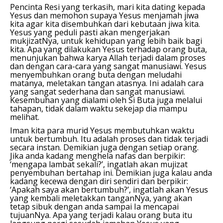
Pencinta Resi yang terkasih, mari kita dating kepada
Yesus dan memohon supaya Yesus menjamah jiwa
kita agar kita disembuhkan dari kebutaan jiwa kita.
Yesus yang peduli pasti akan mengerjakan
mukjizatNya, untuk kehidupan yang lebih baik bagi
kita. Apa yang dilakukan Yesus terhadap orang buta,
menunjukan bahwa karya Allah terjadi dalam proses
dan dengan cara-cara yang sangat manusiawi. Yesus
menyembuhkan orang buta dengan meludahi
matanya, meletakan tangan atasnya. Ini adalah cara
yang sangat sederhana dan sangat manusiawi.
Kesembuhan yang dialami oleh Si Buta juga melalui
tahapan, tidak dalam waktu sekejap dia mampu
melihat.
Iman kita para murid Yesus membutuhkan waktu
untuk bertumbuh. Itu adalah proses dan tidak terjadi
secara instan. Demikian juga dengan setiap orang.
Jika anda kadang menghela nafas dan berpikir:
‘mengapa lambat sekali?’, ingatlah akan mujizat
penyembuhan bertahap ini. Demikian juga kalau anda
kadang kecewa dengan diri sendiri dan berpikir:
‘Apakah saya akan bertumbuh?’, ingatlah akan Yesus
yang kembali meletakkan tanganNya, yang akan
tetap sibuk dengan anda sampai Ia mencapai
tujuanNya. Apa yang terjadi kalau orang buta itu