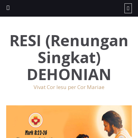
RESI (Renungan
Singkat)
DEHONIAN
Vivat Cor Iesu per Cor Mariae