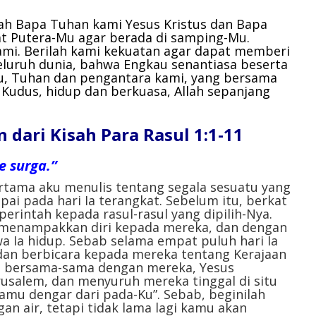
lah Bapa Tuhan kami Yesus Kristus dan Bapa
t Putera-Mu agar berada di samping-Mu.
ami. Berilah kami kekuatan agar dapat memberi
eluruh dunia, bahwa Engkau senantiasa beserta
Mu, Tuhan dan pengantara kami, yang bersama
Kudus, hidup dan berkuasa, Allah sepanjang
ari Kisah Para Rasul 1:1-11
e surga.”
ertama aku menulis tentang segala sesuatu yang
pai pada hari Ia terangkat. Sebelum itu, berkat
erintah kepada rasul-rasul yang dipilih-Nya.
Ia menampakkan diri kepada mereka, dan dengan
 Ia hidup. Sebab selama empat puluh hari Ia
dan berbicara kepada mereka tentang Kerajaan
kan bersama-sama dengan mereka, Yesus
salem, dan menyuruh mereka tinggal di situ
kamu dengar dari pada-Ku”. Sebab, beginilah
n air, tetapi tidak lama lagi kamu akan