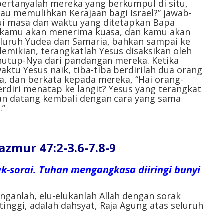
bertanyalah mereka yang berkumpul di situ,
au memulihkan Kerajaan bagi Israel?” jawab-
ui masa dan waktu yang ditetapkan Bapa
, kamu akan menerima kuasa, dan kamu akan
seluruh Yudea dan Samaria, bahkan sampai ke
emikian, terangkatlah Yesus disaksikan oleh
utup-Nya dari pandangan mereka. Ketika
ktu Yesus naik, tiba-tiba berdirilah dua orang
a, dan berkata kepada mereka, “Hai orang-
rdiri menatap ke langit? Yesus yang terangkat
an datang kembali dengan cara yang sama
.”
ur 47:2-3.6-7.8-9
orak-sorai. Tuhan mengangkasa diiringi bunyi
nganlah, elu-elukanlah Allah dengan sorak
inggi, adalah dahsyat, Raja Agung atas seluruh