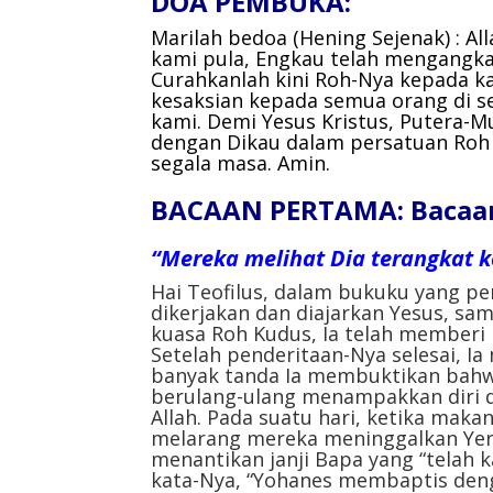
DOA PEMBUKA:
Marilah bedoa (Hening Sejenak) :
Al
kami pula,
Engkau telah mengangka
Curahkanlah kini Roh-Nya kepada k
kesaksian kepada semua orang di s
kami. Demi Yesus Kristus, Putera-
dengan Dikau dalam persatuan Roh 
segala masa.
Amin.
BACAAN PERTAMA: Bacaan d
“Mereka melihat Dia terangkat k
Hai Teofilus, dalam bukuku yang p
dikerjakan dan diajarkan Yesus, sam
kuasa Roh Kudus, Ia telah memberi p
Setelah penderitaan-Nya selesai, 
banyak tanda Ia membuktikan bahwa
berulang-ulang menampakkan diri 
Allah. Pada suatu hari, ketika ma
melarang mereka meninggalkan Yeru
menantikan janji Bapa yang “telah 
kata-Nya, “Yohanes membaptis denga