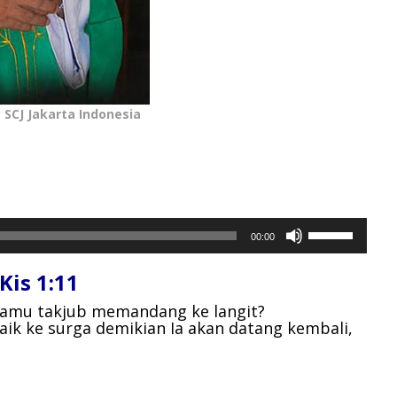
SCJ Jakarta Indonesia
Gunakan
00:00
Anak
Panah
is 1:11
Atas/Bawah
untuk
kamu takjub memandang ke langit?
ik ke surga demikian Ia akan datang kembali,
menaikkan
atau
menurunkan
volume.