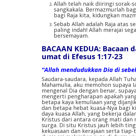
Allah telah naik diiringi sorak
sangkakala. Bermazmurlah bag
bagi Raja kita, kidungkan mazm
Sebab Allah adalah Raja atas 
paling indah! Allah merajai seg
bersemayam.
BACAAN KEDUA: Bacaan da
umat di Efesus 1:17-23
“Allah mendudukkan Dia di sebe
Saudara-saudara, kepada Allah Tuha
Mahamulia, aku memohon supaya I
mengenal Dia dengan benar, supaya
mengerti pengharapan apakah yang
betapa kaya kemuliaan yang dijanji
dan betapa hebat kuasa-Nya bagi ki
daya kuasa Allah, yang bekerja dal
Kristus dari antara orang mati dan
surga. Di situ Kristus jauh lebih t
kekuasaan dan kerajaan serta tiap-