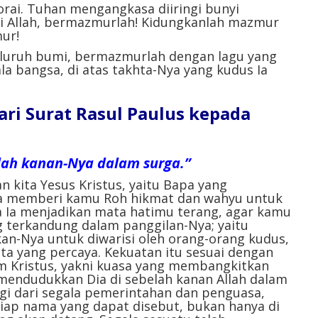
-sorai. Tuhan mengangkasa diiringi bunyi
i Allah, bermazmurlah! Kidungkanlah mazmur
ur!
seluruh bumi, bermazmurlah dengan lagu yang
ala bangsa, di atas takhta-Nya yang kudus Ia
ri Surat Rasul Paulus kepada
lah kanan-Nya dalam surga.”
n kita Yesus Kristus, yaitu Bapa yang
a memberi kamu Roh hikmat dan wahyu untuk
 Ia menjadikan mata hatimu terang, agar kamu
 terkandung dalam panggilan-Nya; yaitu
kan-Nya untuk diwarisi oleh orang-orang kudus,
ta yang percaya. Kekuatan itu sesuai dengan
am Kristus, yakni kuasa yang membangkitkan
 mendudukkan Dia di sebelah kanan Allah dalam
inggi dari segala pemerintahan dan penguasa,
tiap nama yang dapat disebut, bukan hanya di