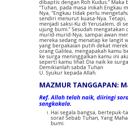
dibaptis dengan Roh Kudus.” Maka 
“Tuhan, pada masa inikah Engkau m
Nya, “Engkau tidak perlu mengetah
sendiri menurut kuasa-Nya. Tetapi
menjadi saksi-Ku di Yerusalem, di 
ujung bumi.” Sesudah mengatakan d
murid-murid-Nya, sampai awan men
mereka sedang menatap ke langit wa
yang berpakaian putih dekat merek
orang Galilea, mengapakah kamu be
ke surga meninggalkan kamu ini ak
seperti kamu lihat Dia naik ke surga
Demikianlah sabda Tuhan
U. Syukur kepada Allah.
MAZMUR TANGGAPAN: Mazm
Ref.
Allah telah naik, diiringi s
sangkakala.
Hai segala bangsa, bertepuk-ta
sorai! Sebab Tuhan, Yang Mahat
bumi.