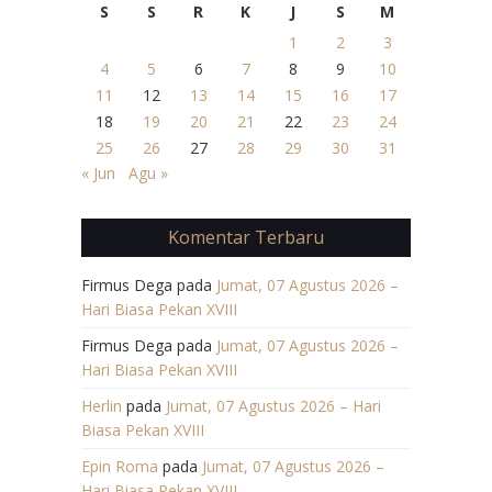
S
S
R
K
J
S
M
1
2
3
4
5
6
7
8
9
10
11
12
13
14
15
16
17
18
19
20
21
22
23
24
25
26
27
28
29
30
31
« Jun
Agu »
Komentar Terbaru
Firmus Dega
pada
Jumat, 07 Agustus 2026 –
Hari Biasa Pekan XVIII
Firmus Dega
pada
Jumat, 07 Agustus 2026 –
Hari Biasa Pekan XVIII
Herlin
pada
Jumat, 07 Agustus 2026 – Hari
Biasa Pekan XVIII
Epin Roma
pada
Jumat, 07 Agustus 2026 –
Hari Biasa Pekan XVIII