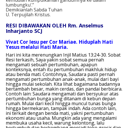
lumbungku’.”
Demikianlah Sabda Tuhan
U. Terpujilah Kristus.
RESI DIBAWAKAN OLEH Rm. Anselmus
Inharjanto SCJ
Vivat Cor Iesu per Cor Mariae. Hiduplah Hati
Yesus melalui Hati Maria.
Hari ini kita merenungkan Injil Matius 13:24-30.
Sobat
Resi terkasih, S
aya yakin sobat semua pernah
mengamati sebuah pertumbuhan, apapun
konteksnya, entah itu pertumbuhan makhluk hidup
atau benda mati. Contohnya, Saudara pasti pernah
mengamati pertumbuhan anak-anak, mulai dari bayi
hingga mulai sekolah. Kita lihat bagaimana badannya
bertambah besar, makin cerdas, dan pandai berbicara.
Contoh lain: Saudara mengamati dan bersyukur atas
pertumbuhan bunga yang ditanam di kebun depan
rumah. Mulai dari kecil hingga muncul tunas bunga
hingga bermekaran, tampak indah. Ada contoh lain,
ini terkait dengan benda mati, yakni pertumbuhan
ekonomi atau usaha. Mungkin ada yang mengalami
membuka usaha kecil, warung kelontong, lalu
bertumbuh dan berkembang menjadi toko grosir dan