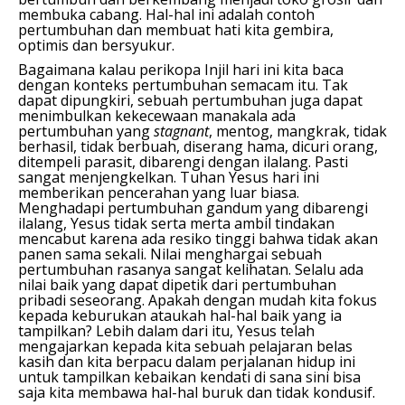
membuka cabang. Hal-hal ini adalah contoh
pertumbuhan dan membuat hati kita gembira,
optimis dan bersyukur.
Bagaimana kalau perikopa Injil hari ini kita baca
dengan konteks pertumbuhan semacam itu. Tak
dapat dipungkiri, sebuah pertumbuhan juga dapat
menimbulkan kekecewaan manakala ada
pertumbuhan yang
stagnant
, mentog, mangkrak, tidak
berhasil, tidak berbuah, diserang hama, dicuri orang,
ditempeli parasit, dibarengi dengan ilalang. Pasti
sangat menjengkelkan. Tuhan Yesus hari ini
memberikan pencerahan yang luar biasa.
Menghadapi pertumbuhan gandum yang dibarengi
ilalang, Yesus tidak serta merta ambil tindakan
mencabut karena ada resiko tinggi bahwa tidak akan
panen sama sekali. Nilai menghargai sebuah
pertumbuhan rasanya sangat kelihatan. Selalu ada
nilai baik yang dapat dipetik dari pertumbuhan
pribadi seseorang. Apakah dengan mudah kita fokus
kepada keburukan ataukah hal-hal baik yang ia
tampilkan? Lebih dalam dari itu, Yesus telah
mengajarkan kepada kita sebuah pelajaran belas
kasih dan kita berpacu dalam perjalanan hidup ini
untuk tampilkan kebaikan kendati di sana sini bisa
saja kita membawa hal-hal buruk dan tidak kondusif.