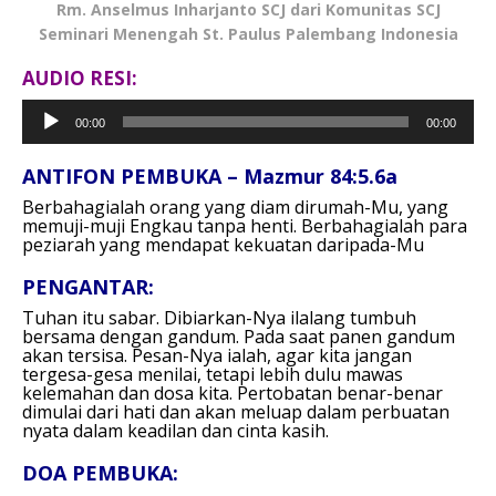
Rm. Anselmus Inharjanto SCJ dari Komunitas SCJ
Seminari Menengah St. Paulus Palembang Indonesia
AUDIO RESI:
Pemutar
00:00
00:00
Audio
ANTIFON PEMBUKA – Mazmur 84:5.6a
Berbahagialah orang yang diam dirumah-Mu,
yang
memuji-muji Engkau tanpa henti.
Berbahagialah para
peziarah
yang mendapat kekuatan daripada-Mu
PENGANTAR:
Tuhan itu sabar. Dibiarkan-Nya ilalang tumbuh
bersama dengan gandum. Pada saat panen gandum
akan tersisa. Pesan-Nya ialah, agar kita jangan
tergesa-gesa menilai, tetapi lebih dulu mawas
kelemahan dan dosa kita. Pertobatan benar-benar
dimulai dari hati dan akan meluap dalam perbuatan
nyata dalam keadilan dan cinta kasih.
DOA PEMBUKA: