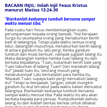
BACAAN INJIL: Inilah Injil Yesus Kristus
menurut Matius 13:24-30
“Biarkanlah keduanya tumbuh bersama sampai
waktu menuai tiba.”
Pada suatu hari Yesus membentangkan suatu
perumpamaan kepada orang banyak, “Hal Kerajaan
Surga itu seumpama orang yang menaburkan benih
baik di ladangnya. Tetapi pada waktu semua orang
tidur, datanglah musuhnya, menaburkan benih lalang
di antara gandum itu, lalu pergi. Ketika gandum
tumbuh dan mulai berbulir, nampak jugalah lalang itu.
Maka datanglah hamba-hamba tuan ladang itu dan
berkata kepadanya, ‘Tuan, bukankah benih baik yang
Tuan taburkan di ladang Tuan? Dari manakah lalang
itu?’ Jawab tuan itu, ‘seorang musuh yang
melakukannya!’ Lalu berkatalah para hamba itu,
‘Maukah Tuan, supaya kami pergi mencabuti lalang
itu?’ Tetapi ia menjawab, ‘Jangan, sebab mungkin
gandum itu ikut tercabut pada waktu kalian mencabut
lalangnya. Biarkanlah keduanya tumbuh bersama
sampai waktu menuai tiba. Pada waktu itu aku akan
berkata kepada para penuai, ‘Kumpulkanlah dahulu
lalang itu dan ikatlah berkas-berkas untuk dibakar;
kemudian kumpulkanlah gandumnya ke dalam