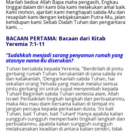
Marilah bedoa:
Allah Bapa maha pengasih,
Engkau
tinggal dalam diri kami
bila kami melakukan amal baik.
Kami mohon, ajarilah kami menghayati sabda-Mu
dan
resapilah kami dengan kebijaksanaan Putra-Mu,
jalan
kehidupan kami.
Sebab Dialah Tuhan dan pengantara
kami, ….
BACAAN PERTAMA: Bacaan dari Kitab
Yeremia 7:1-11
“Sudahkah menjadi sarang penyamun rumah yang
atasnya nama-Ku diserukan?
Tuhan bersabda kepada Yeremia, “Berdirilah di pintu
gerbang rumah Tuhan. Serukanlah di sana sabda ini
dan katakanlah, ‘Dengarkanlah sabda Tuhan, hai
sekalian orang Yehuda yang masuk melalui semua
pintu gerbang ini untuk sujud menyembah kepada
Tuhan! Beginilah sabda Tuhan semesta alam, Allah
Israel: Perbaikilah tingkah langkah dan perbuatanmu,
maka Aku mau diam bersama kalian di tempat ini.
Jangan percaya kepada perkataan dusta, ‘Ini bait
Tuhan, bait Tuhan, bait Tuhan!’ Hanya apabila kalian
sungguh-sungguh memperbaiki tingkah langkah dan
perbuatanmu, apabila kalian sungguh-sungguh
melaksanakan keadilan di antara kalian sendiri, tidak