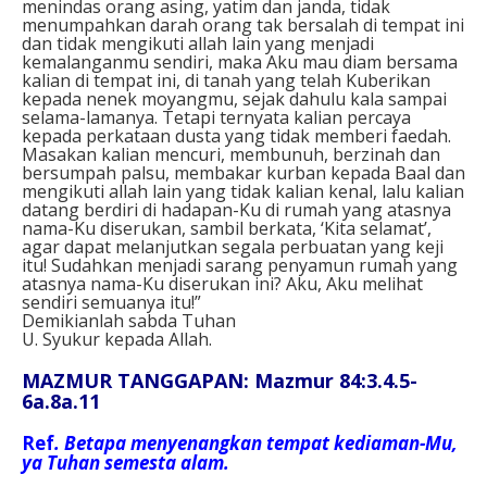
menindas orang asing, yatim dan janda, tidak
menumpahkan darah orang tak bersalah di tempat ini
dan tidak mengikuti allah lain yang menjadi
kemalanganmu sendiri, maka Aku mau diam bersama
kalian di tempat ini, di tanah yang telah Kuberikan
kepada nenek moyangmu, sejak dahulu kala sampai
selama-lamanya. Tetapi ternyata kalian percaya
kepada perkataan dusta yang tidak memberi faedah.
Masakan kalian mencuri, membunuh, berzinah dan
bersumpah palsu, membakar kurban kepada Baal dan
mengikuti allah lain yang tidak kalian kenal, lalu kalian
datang berdiri di hadapan-Ku di rumah yang atasnya
nama-Ku diserukan, sambil berkata, ‘Kita selamat’,
agar dapat melanjutkan segala perbuatan yang keji
itu! Sudahkan menjadi sarang penyamun rumah yang
atasnya nama-Ku diserukan ini? Aku, Aku melihat
sendiri semuanya itu!”
Demikianlah sabda Tuhan
U. Syukur kepada Allah.
MAZMUR TANGGAPAN: Mazmur 84:3.4.5-
6a.8a.11
Ref
. Betapa menyenangkan tempat kediaman-Mu,
ya Tuhan semesta alam.