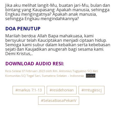
Jika aku melihat langit-Mu, buatan jari-Mu, bulan dan
bintang yang Kaupasang: Apakah manusia, sehingga
Engkau mengingatnya? Apakah anak manusia,
sehingga Engkau mengindahkannya?⁣⁣
DOA PENUTUP⁣
Marilah berdoa: Allah Bapa mahakuasa, kami
bersyukur telah Kauciptakan menjadi ciptaan hidup.
Semoga kami subur dalam kebaikan serta kebebasan
sejati dan Kaujadikan anugerah bagi sesama kami.
Demi Kristus,..
DOWNLOAD AUDIO RESI:
Resi-Selasa 07 Februari 2023 oleh Rm. Antonius Tugiyatno SCJ dari
Komunitas SCJ Tegal Sari, Sumatera Selatan – Indonesia
Unduh
#markus 7:1-13
#residehonian
#rmtugiescj
#SelasaBiasaPekanV