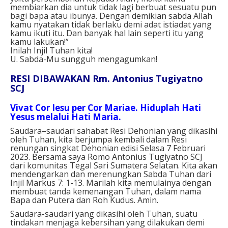
membiarkan dia untuk tidak lagi berbuat sesuatu pun
bagi bapa atau ibunya. Dengan demikian sabda Allah
kamu nyatakan tidak berlaku demi adat istiadat yang
kamu ikuti itu. Dan banyak hal lain seperti itu yang
kamu lakukan!”
Inilah Injil Tuhan kita!
U. Sabda-Mu sungguh mengagumkan!
RESI DIBAWAKAN Rm. Antonius Tugiyatno
SCJ
Vivat Cor Iesu per Cor Mariae. Hiduplah Hati
Yesus melalui Hati Maria.
Saudara–saudari sahabat Resi Dehonian yang dikasihi
oleh Tuhan, kita berjumpa kembali dalam Resi
renungan singkat Dehonian edisi Selasa 7 Februari
2023. Bersama saya Romo Antonius Tugiyatno SCJ
dari komunitas Tegal Sari Sumatera Selatan. Kita akan
mendengarkan dan merenungkan Sabda Tuhan dari
Injil Markus 7: 1-13. Marilah kita memulainya dengan
membuat tanda kemenangan Tuhan, dalam nama
Bapa dan Putera dan Roh Kudus. Amin.
Saudara-saudari yang dikasihi oleh Tuhan, suatu
tindakan menjaga kebersihan yang dilakukan demi