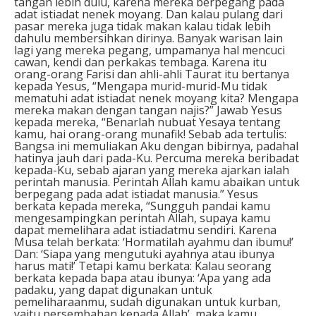
tangan lebih dulu, karena mereka berpegang pada
adat istiadat nenek moyang. Dan kalau pulang dari
pasar mereka juga tidak makan kalau tidak lebih
dahulu membersihkan dirinya. Banyak warisan lain
lagi yang mereka pegang, umpamanya hal mencuci
cawan, kendi dan perkakas tembaga. Karena itu
orang-orang Farisi dan ahli-ahli Taurat itu bertanya
kepada Yesus, “Mengapa murid-murid-Mu tidak
mematuhi adat istiadat nenek moyang kita? Mengapa
mereka makan dengan tangan najis?” Jawab Yesus
kepada mereka, “Benarlah nubuat Yesaya tentang
kamu, hai orang-orang munafik! Sebab ada tertulis:
Bangsa ini memuliakan Aku dengan bibirnya, padahal
hatinya jauh dari pada-Ku. Percuma mereka beribadat
kepada-Ku, sebab ajaran yang mereka ajarkan ialah
perintah manusia. Perintah Allah kamu abaikan untuk
berpegang pada adat istiadat manusia.” Yesus
berkata kepada mereka, “Sungguh pandai kamu
mengesampingkan perintah Allah, supaya kamu
dapat memelihara adat istiadatmu sendiri. Karena
Musa telah berkata: ‘Hormatilah ayahmu dan ibumu!’
Dan: ‘Siapa yang mengutuki ayahnya atau ibunya
harus mati!’ Tetapi kamu berkata: Kalau seorang
berkata kepada bapa atau ibunya: ‘Apa yang ada
padaku, yang dapat digunakan untuk
pemeliharaanmu, sudah digunakan untuk kurban,
yaitu persembahan kepada Allah’, maka kamu