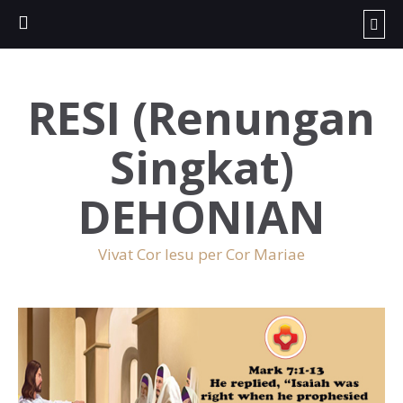
RESI (Renungan
Singkat)
DEHONIAN
Vivat Cor Iesu per Cor Mariae