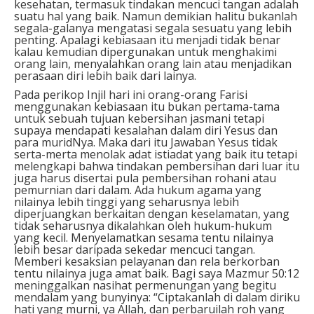
kesehatan, termasuk tindakan mencuci tangan adalah
suatu hal yang baik. Namun demikian halitu bukanlah
segala-galanya mengatasi segala sesuatu yang lebih
penting. Apalagi kebiasaan itu menjadi tidak benar
kalau kemudian dipergunakan untuk menghakimi
orang lain, menyalahkan orang lain atau menjadikan
perasaan diri lebih baik dari lainya.
Pada perikop Injil hari ini orang-orang Farisi
menggunakan kebiasaan itu bukan pertama-tama
untuk sebuah tujuan kebersihan jasmani tetapi
supaya mendapati kesalahan dalam diri Yesus dan
para muridNya. Maka dari itu Jawaban Yesus tidak
serta-merta menolak adat istiadat yang baik itu tetapi
melengkapi bahwa tindakan pembersihan dari luar itu
juga harus disertai pula pembersihan rohani atau
pemurnian dari dalam. Ada hukum agama yang
nilainya lebih tinggi yang seharusnya lebih
diperjuangkan berkaitan dengan keselamatan, yang
tidak seharusnya dikalahkan oleh hukum-hukum
yang kecil. Menyelamatkan sesama tentu nilainya
lebih besar daripada sekedar mencuci tangan.
Memberi kesaksian pelayanan dan rela berkorban
tentu nilainya juga amat baik. Bagi saya Mazmur 50:12
meninggalkan nasihat permenungan yang begitu
mendalam yang bunyinya: “Ciptakanlah di dalam diriku
hati yang murni, ya Allah, dan perbaruilah roh yang