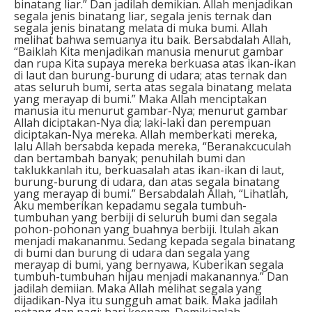
binatang liar.” Dan jadilah demikian. Allah menjadikan
segala jenis binatang liar, segala jenis ternak dan
segala jenis binatang melata di muka bumi. Allah
melihat bahwa semuanya itu baik. Bersabdalah Allah,
“Baiklah Kita menjadikan manusia menurut gambar
dan rupa Kita supaya mereka berkuasa atas ikan-ikan
di laut dan burung-burung di udara; atas ternak dan
atas seluruh bumi, serta atas segala binatang melata
yang merayap di bumi.” Maka Allah menciptakan
manusia itu menurut gambar-Nya; menurut gambar
Allah diciptakan-Nya dia; laki-laki dan perempuan
diciptakan-Nya mereka. Allah memberkati mereka,
lalu Allah bersabda kepada mereka, “Beranakcuculah
dan bertambah banyak; penuhilah bumi dan
taklukkanlah itu, berkuasalah atas ikan-ikan di laut,
burung-burung di udara, dan atas segala binatang
yang merayap di bumi.” Bersabdalah Allah, “Lihatlah,
Aku memberikan kepadamu segala tumbuh-
tumbuhan yang berbiji di seluruh bumi dan segala
pohon-pohonan yang buahnya berbiji. Itulah akan
menjadi makananmu. Sedang kepada segala binatang
di bumi dan burung di udara dan segala yang
merayap di bumi, yang bernyawa, Kuberikan segala
tumbuh-tumbuhan hijau menjadi makanannya.” Dan
jadilah demiian. Maka Allah melihat segala yang
dijadikan-Nya itu sungguh amat baik. Maka jadilah
petang dan pagi: hari keenam. Demikianlah