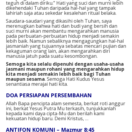
teguh di dalam diriku.” Hati yang suci dan murni lebih
dikehendaki Tuhan daripada hal-hal yang tampak
lahiriah saja atau sekedar kesalehan ritual belaka.
Saudara-saudari yang dikasihi oleh Tuhan, saya
merenugkan bahwa hati dan budi yang bersih dan
suci murni akan membantu mengarahkan manusia
pada perbuatan-perbuatan hidup menjadi semakin
lebih baik. Namun sebaliknya mengagungkan hal-hal
jasmaniah yang tujuannya sebatas mencari pujian dan
kekaguman orang lain, akan mengarahkan diri
manusia jatuh pada suatu kesombongan.
Semoga kita selalu dipenuhi dengan usaha-usaha
jasmani maupun rohani yang mengarahkan hidup
kita menjadi semakin lebih baik bagi Tuhan
maupun sesama
. Semoga Hati Kudus Yesus
senantiasa merajai hati kita.
DOA PERSIAPAN PERSEMBAHAN⁣
Allah Bapa pencipta alam semesta, berkat roti anggur
ini, berkat Yesus Putra Mu terkasih, tunjukkanlah
kepada kami daya cipta-Mu dan berilah kami
kekuatan hidup baru. Demi Kristus, …⁣⁣
ANTIFON KOMUNI – Mazmur 8:45