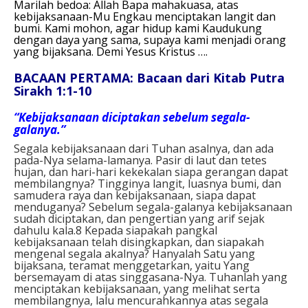
Marilah bedoa:
Allah Bapa mahakuasa,
atas
kebijaksanaan-Mu Engkau menciptakan langit dan
bumi.
Kami mohon, agar hidup kami Kaudukung
dengan daya yang sama, supaya kami menjadi orang
yang bijaksana.
Demi Yesus Kristus ….
BACAAN PERTAMA: Bacaan dari Kitab Putra
Sirakh 1:1-10
“Kebijaksanaan diciptakan sebelum segala-
galanya.”
Segala kebijaksanaan dari Tuhan asalnya, dan ada
pada-Nya selama-lamanya. Pasir di laut dan tetes
hujan, dan hari-hari kekekalan siapa gerangan dapat
membilangnya? Tingginya langit, luasnya bumi, dan
samudera raya dan kebijaksanaan, siapa dapat
menduganya? Sebelum segala-galanya kebijaksanaan
sudah diciptakan, dan pengertian yang arif sejak
dahulu kala.8 Kepada siapakah pangkal
kebijaksanaan telah disingkapkan, dan siapakah
mengenal segala akalnya? Hanyalah Satu yang
bijaksana, teramat menggetarkan, yaitu Yang
bersemayam di atas singgasana-Nya. Tuhanlah yang
menciptakan kebijaksanaan, yang melihat serta
membilangnya, lalu mencurahkannya atas segala