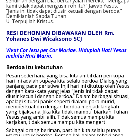
sendirian dengan Dia, bertanyalah mereka, “Mengapa
kami tidak dapat mengusir roh itu?” Jawab Yesus,
“Jenis ini tidak dapat diusir kecuali dengan berdoa.”
Demikianlah Sabda Tuhan
U. Terpujilah Kristus.
RESI DEHONIAN DIBAWAKAN OLEH Rm.
Yohanes Dwi Wicaksono SCJ
Vivat Cor Iesu per Cor Mariae. Hiduplah Hati Yesus
melalui Hati Maria.
Berdoa itu kebutuhan
Pesan sederhana yang bisa kita ambil dari perikopa
hari ini adalah supaya kita selalu berdoa. Dialog yang
panjang pada peristiwa Injil hari ini ditutup oleh Yesus
dengan kata-kata yang jelas “Jenis ini tidak dapat
diusir kecuali dengan berdoa.” Dalam berbagai situasi,
apalagi situasi panik seperti dialami para murid,
memperkuat diri dengan berdoa menjadi langkah
yang bijaksana. Jika kita tidak mampu, biarkan Tuhan
Yesus yang ambil alih. Tidak semua mampu kita
kerjakan, tidak semua mampu kita mengerti.
Sebagai orang beriman, pastilah kita selalu punya
waktu untuk berdoa. Berapa kali dalam sehari anda