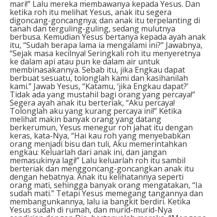
mari!” Lalu mereka membawanya kepada Yesus. Dan
ketika roh itu melihat Yesus, anak itu segera
digoncang-goncangnya; dan anak itu terpelanting di
tanah dan terguling-guling, sedang mulutnya
berbusa. Kemudian Yesus bertanya kepada ayah anak
itu, “Sudah berapa lama ia mengalami ini?” Jawabnya,
“Sejak masa kecilnya! Seringkali roh itu menyeretnya
ke dalam api atau pun ke dalam air untuk
membinasakannya. Sebab itu, jika Engkau dapat
berbuat sesuatu, tolonglah kami dan kasihanilah
kami.” Jawab Yesus, “Katamu, ‘jika Engkau dapat?’
Tidak ada yang mustahil bagi orang yang percaya!”
Segera ayah anak itu berteriak, “Aku percaya!
Tolonglah aku yang kurang percaya ini!” Ketika
melihat makin banyak orang yang datang
berkerumun, Yesus menegur roh jahat itu dengan
keras, kata-Nya, “Hai kau roh yang menyebabkan
orang menjadi bisu dan tuli, Aku memerintahkan
engkau: Keluarlah dari anak ini, dan jangan
memasukinya lagi!” Lalu keluarlah roh itu sambil
berteriak dan menggoncang-goncangkan anak itu
dengan hebatnya. Anak itu kelihatannya seperti
orang mati, sehingga banyak orang mengatakan, “Ia
sudah mati.” Tetapi Yesus memegang tangannya dan
membangunkannya, lalu ia bangkit berdiri. Ketika
Yesus sudah di rumah, dan murid-murid-Nya