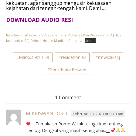
kekuatan,
agar sanggup mengusir kekuasaan
kejahatan
dari tengah-tengah kami. Demi ….
DOWNLOAD AUDIO RESI
Resi-Senin 20 Februari 2023 oleh Rm. Yohanes Dwi Wicaksono SCJ dari
komunitas SCJ Dehon House Manila – Philipina
Unduh
#Markus 9:14-29
#residehonian
#rmwicakscj
#SeninBiasaPekanVII
1 Comment
M KRISWANTORO
Februari 20, 2023 at 9:18 am
__Trimakasih Romo Wicak.. diingatkan tentang
Teologi Dengkul yang masih sering abai..__