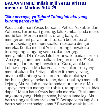
BACAAN INJIL: Inilah Injil Yesus Kristus
menurut Markus 9:14-29
“Aku percaya, ya Tuhan! Tolonglah aku yang
kurang percaya ini!”
Pada suatu hari Yesus bersama Petrus, Yakobus dan
Yohanes, turun dari gunung, lalu kembali pada murid-
murid lain. Mereka melihat orang banyak
mengerumuni para murid itu, dan beberapa ahli
Taurat sedang mempersoalkan sesuatu dengan
mereka. Ketika melihat Yesus, orang banyak itu
tercengang-cengang semua, dan bergegas
menyambut Dia. Yesus lalu bertanya kepada mereka,
“Apa yang kamu persoalkan dengan mereka?” Kata
seorang dari orang banyak itu, “Guru, anakku ini
kubawa kepada-Mu karena ia kerasukan roh yang
membisukan dia. Setiap kali roh itu menyerang,
anakku dibantingnya ke tanah. Lalu mulutnya
berbusa, giginya bekertakan, dan tubuhnya menjadi
kejang. Aku sudah minta kepada murid-murid-Mu,
supaya mereka mengusir roh itu, tetapi mereka tidak
dapat.” Maka kata Yesus kepada mereka, “Hai kamu
angkatan yang tidak percaya, berapa lama lagi Aku
harus tinggal di antara kamu?” Berapa lama lagi Aku
harus sabar terhadap kamu? Bawalah anak itu ke