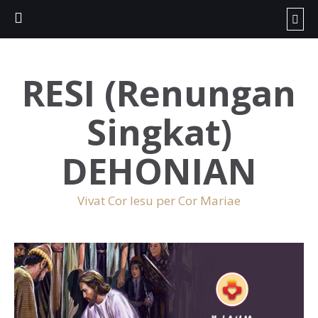
RESI (Renungan
Singkat)
DEHONIAN
Vivat Cor Iesu per Cor Mariae