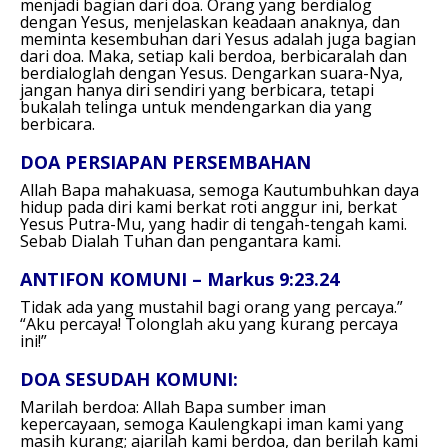
menjadi bagian dari doa. Orang yang berdialog
dengan Yesus, menjelaskan keadaan anaknya, dan
meminta kesembuhan dari Yesus adalah juga bagian
dari doa. Maka, setiap kali berdoa, berbicaralah dan
berdialoglah dengan Yesus. Dengarkan suara-Nya,
jangan hanya diri sendiri yang berbicara, tetapi
bukalah telinga untuk mendengarkan dia yang
berbicara.
DOA PERSIAPAN PERSEMBAHAN
Allah Bapa mahakuasa,
semoga Kautumbuhkan daya
hidup pada diri kami
berkat roti anggur ini, berkat
Yesus Putra-Mu,
yang hadir di tengah-tengah kami.
Sebab Dialah Tuhan dan pengantara kami.
ANTIFON KOMUNI – Markus 9:23.24
Tidak ada yang mustahil bagi orang yang percaya.”
“Aku percaya! Tolonglah aku yang kurang percaya
ini!”
DOA SESUDAH KOMUNI:
Marilah berdoa:
Allah Bapa sumber iman
kepercayaan,
semoga Kaulengkapi iman kami yang
masih kurang;
ajarilah kami berdoa, dan berilah kami