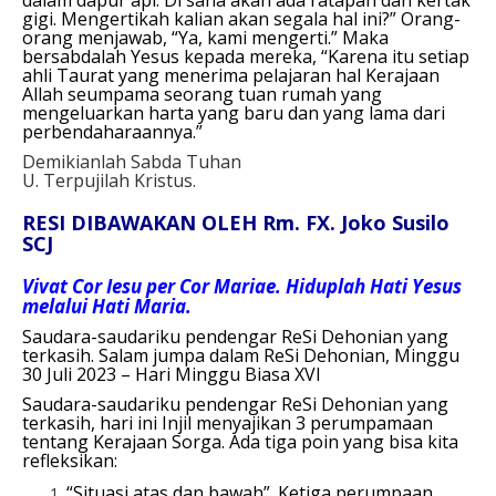
gigi. Mengertikah kalian akan segala hal ini?” Orang-
orang menjawab, “Ya, kami mengerti.” Maka
bersabdalah Yesus kepada mereka, “Karena itu setiap
ahli Taurat yang menerima pelajaran hal Kerajaan
Allah seumpama seorang tuan rumah yang
mengeluarkan harta yang baru dan yang lama dari
perbendaharaannya.”
Demikianlah Sabda Tuhan
U. Terpujilah Kristus.
RESI DIBAWAKAN OLEH Rm. FX. Joko Susilo
SCJ
Vivat Cor Iesu per Cor Mariae. Hiduplah Hati Yesus
melalui Hati Maria.
Saudara-saudariku pendengar ReSi Dehonian yang
terkasih. Salam jumpa dalam ReSi Dehonian, Minggu
30 Juli 2023 – Hari Minggu Biasa XVI
Saudara-saudariku pendengar ReSi Dehonian yang
terkasih, hari ini Injil menyajikan 3 perumpamaan
tentang Kerajaan Sorga. Ada tiga poin yang bisa kita
refleksikan:
“Situasi atas dan bawah”. Ketiga perumpaan