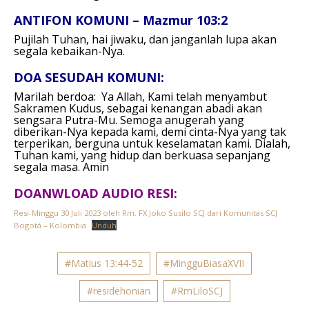
ANTIFON KOMUNI – Mazmur 103:2
Pujilah Tuhan, hai jiwaku, dan janganlah lupa akan
segala kebaikan-Nya.
DOA SESUDAH KOMUNI:
Marilah berdoa:
Ya Allah, Kami telah menyambut
Sakramen Kudus,
sebagai kenangan abadi akan
sengsara Putra-Mu. Semoga anugerah yang
diberikan-Nya kepada kami, demi cinta-Nya yang tak
terperikan, berguna untuk keselamatan kami. Dialah,
Tuhan kami, yang hidup dan berkuasa sepanjang
segala masa.
Amin
DOANWLOAD AUDIO RESI:
Resi-Minggu 30 Juli 2023 oleh Rm. FX Joko Susilo SCJ dari Komunitas SCJ
Bogotá – Kolombia
Unduh
#Matius 13:44-52
#MingguBiasaXVII
#residehonian
#RmLiloSCJ