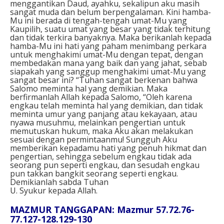
menggantikan Daud, ayahku, sekalipun aku masih
sangat muda dan belum berpengalaman. Kini hamba-
Mu ini berada di tengah-tengah umat-Mu yang
Kaupilih, suatu umat yang besar yang tidak terhitung
dan tidak terkira banyaknya. Maka berikanlah kepada
hamba-Mu ini hati yang paham menimbang perkara
untuk menghakimi umat-Mu dengan tepat, dengan
membedakan mana yang baik dan yang jahat, sebab
siapakah yang sanggup menghakimi umat-Mu yang
sangat besar ini? “Tuhan sangat berkenan bahwa
Salomo meminta hal yang demikian. Maka
berfirmanlah Allah kepada Salomo, “Oleh karena
engkau telah meminta hal yang demikian, dan tidak
meminta umur yang panjang atau kekayaan, atau
nyawa musuhmu, melainkan pengertian untuk
memutuskan hukum, maka Aku akan melakukan
sesuai dengan permintaanmu! Sungguh Aku
memberikan kepadamu hati yang penuh hikmat dan
pengertian, sehingga sebelum engkau tidak ada
seorang pun seperti engkau, dan sesudah engkau
pun takkan bangkit seorang seperti engkau.
Demikianlah sabda Tuhan
U. Syukur kepada Allah.
MAZMUR TANGGAPAN: Mazmur 57.72.76-
77.127-128.129-130