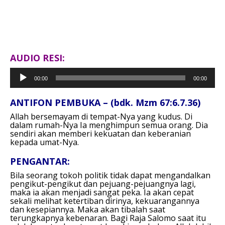
AUDIO RESI:
Pemutar
00:00
00:00
Audio
ANTIFON PEMBUKA – (bdk. Mzm 67:6.7.36)
Allah bersemayam di tempat-Nya yang kudus.
Di
dalam rumah-Nya Ia menghimpun semua orang.
Dia
sendiri akan memberi kekuatan dan keberanian
kepada umat-Nya.
PENGANTAR:
Bila seorang tokoh politik tidak dapat mengandalkan
pengikut-pengikut dan pejuang-pejuangnya lagi,
maka ia akan menjadi sangat peka. Ia akan cepat
sekali melihat ketertiban dirinya, kekuarangannya
dan kesepiannya. Maka akan tibalah saat
terungkapnya kebenaran. Bagi Raja Salomo saat itu