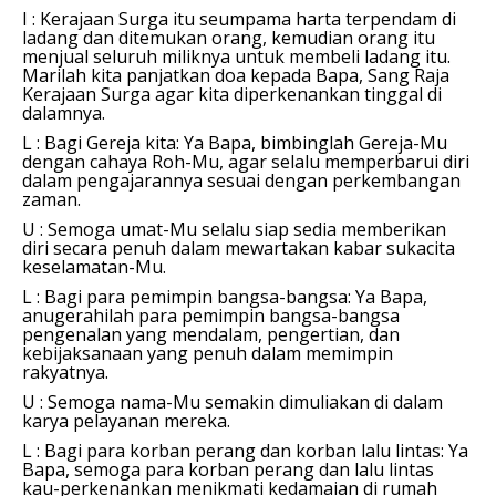
I : Kerajaan Surga itu seumpama harta terpendam di
ladang dan ditemukan orang, kemudian orang itu
menjual seluruh miliknya untuk membeli ladang itu.
Marilah kita panjatkan doa kepada Bapa, Sang Raja
Kerajaan Surga agar kita diperkenankan tinggal di
dalamnya.
L : Bagi Gereja kita:
Ya Bapa, bimbinglah Gereja-Mu
dengan cahaya Roh-Mu, agar selalu memperbarui diri
dalam pengajarannya sesuai dengan perkembangan
zaman.
U : Semoga umat-Mu selalu siap sedia memberikan
diri secara penuh dalam mewartakan kabar sukacita
keselamatan-Mu.
L : Bagi para pemimpin bangsa-bangsa:
Ya Bapa,
anugerahilah para pemimpin bangsa-bangsa
pengenalan yang mendalam, pengertian, dan
kebijaksanaan yang penuh dalam memimpin
rakyatnya.
U : Semoga nama-Mu semakin dimuliakan di dalam
karya pelayanan mereka.
L : Bagi para korban perang dan korban lalu lintas:
Ya
Bapa, semoga para korban perang dan lalu lintas
kau-perkenankan menikmati kedamaian di rumah