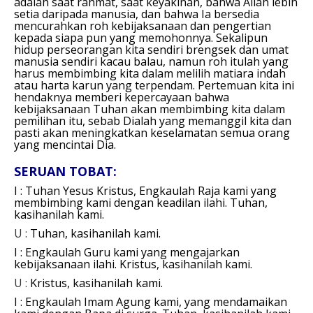
adalah saat rahmat, saat keyakinan, bahwa Allah lebih
setia daripada manusia, dan bahwa Ia bersedia
mencurahkan roh kebijaksanaan dan pengertian
kepada siapa pun yang memohonnya. Sekalipun
hidup perseorangan kita sendiri brengsek dan umat
manusia sendiri kacau balau, namun roh itulah yang
harus membimbing kita dalam melilih matiara indah
atau harta karun yang terpendam. Pertemuan kita ini
hendaknya memberi kepercayaan bahwa
kebijaksanaan Tuhan akan membimbing kita dalam
pemilihan itu, sebab Dialah yang memanggil kita dan
pasti akan meningkatkan keselamatan semua orang
yang mencintai Dia.
SERUAN TOBAT:
I : Tuhan Yesus Kristus, Engkaulah Raja kami yang
membimbing kami dengan keadilan ilahi.
Tuhan,
kasihanilah kami.
U :
Tuhan, kasihanilah kami.
I : Engkaulah Guru kami yang mengajarkan
kebijaksanaan ilahi.
Kristus, kasihanilah kami.
U :
Kristus, kasihanilah kami.
I : Engkaulah Imam Agung kami, yang mendamaikan