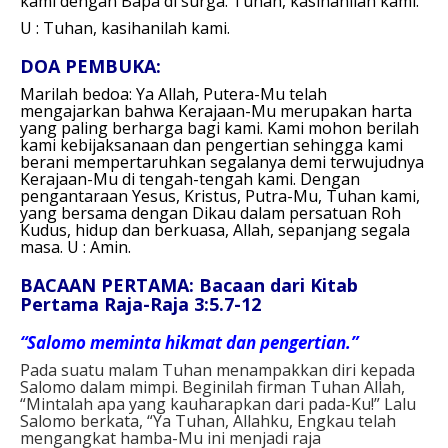
kami dengan Bapa di surga.
Tuhan, kasihanilah kami.
U : Tuhan, kasihanilah kami.
DOA PEMBUKA:
Marilah bedoa: Y
a Allah, Putera-Mu telah
mengajarkan bahwa Kerajaan-Mu merupakan harta
yang paling berharga bagi kami. Kami mohon berilah
kami kebijaksanaan dan pengertian sehingga kami
berani mempertaruhkan segalanya demi terwujudnya
Kerajaan-Mu di tengah-tengah kami. Dengan
pengantaraan Yesus, Kristus, Putra-Mu, Tuhan kami,
yang bersama dengan Dikau dalam persatuan Roh
Kudus, hidup dan berkuasa, Allah, sepanjang segala
masa. U :
Amin.
BACAAN PERTAMA: Bacaan dari Kitab
Pertama Raja-Raja 3:5.7-12
“Salomo meminta hikmat dan pengertian.”
Pada suatu malam Tuhan menampakkan diri kepada
Salomo dalam mimpi. Beginilah firman Tuhan Allah,
“Mintalah apa yang kauharapkan dari pada-Ku!” Lalu
Salomo berkata, “Ya Tuhan, Allahku, Engkau telah
mengangkat hamba-Mu ini menjadi raja