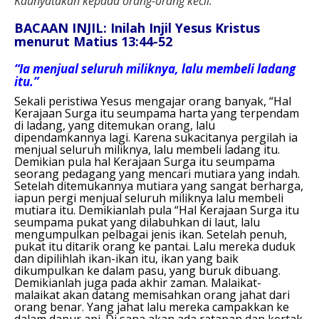
Kaunyatakan kepada orang-orang kecil.
BACAAN INJIL: Inilah Injil Yesus Kristus
menurut Matius 13:44-52
“Ia menjual seluruh miliknya, lalu membeli ladang
itu.”
Sekali peristiwa Yesus mengajar orang banyak, “Hal
Kerajaan Surga itu seumpama harta yang terpendam
di ladang, yang ditemukan orang, lalu
dipendamkannya lagi. Karena sukacitanya pergilah ia
menjual seluruh miliknya, lalu membeli ladang itu.
Demikian pula hal Kerajaan Surga itu seumpama
seorang pedagang yang mencari mutiara yang indah.
Setelah ditemukannya mutiara yang sangat berharga,
iapun pergi menjual seluruh miliknya lalu membeli
mutiara itu. Demikianlah pula “Hal Kerajaan Surga itu
seumpama pukat yang dilabuhkan di laut, lalu
mengumpulkan pelbagai jenis ikan. Setelah penuh,
pukat itu ditarik orang ke pantai. Lalu mereka duduk
dan dipilihlah ikan-ikan itu, ikan yang baik
dikumpulkan ke dalam pasu, yang buruk dibuang.
Demikianlah juga pada akhir zaman. Malaikat-
malaikat akan datang memisahkan orang jahat dari
orang benar. Yang jahat lalu mereka campakkan ke
dalam dapur api. Di sana akan ada ratapan dan kertak