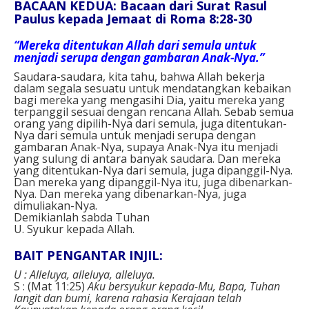
BACAAN KEDUA: Bacaan dari Surat Rasul
Paulus kepada Jemaat di Roma 8:28-30
“Mereka ditentukan Allah dari semula untuk
menjadi serupa dengan gambaran Anak-Nya.”
Saudara-saudara, kita tahu, bahwa Allah bekerja
dalam segala sesuatu untuk mendatangkan kebaikan
bagi mereka yang mengasihi Dia, yaitu mereka yang
terpanggil sesuai dengan rencana Allah. Sebab semua
orang yang dipilih-Nya dari semula, juga ditentukan-
Nya dari semula untuk menjadi serupa dengan
gambaran Anak-Nya, supaya Anak-Nya itu menjadi
yang sulung di antara banyak saudara. Dan mereka
yang ditentukan-Nya dari semula, juga dipanggil-Nya.
Dan mereka yang dipanggil-Nya itu, juga dibenarkan-
Nya. Dan mereka yang dibenarkan-Nya, juga
dimuliakan-Nya.
Demikianlah sabda Tuhan
U. Syukur kepada Allah.
BAIT PENGANTAR INJIL:
U :
Alleluya, alleluya, alleluya.
S : (Mat 11:25)
Aku bersyukur kepada-Mu, Bapa, Tuhan
langit dan bumi, karena rahasia Kerajaan telah