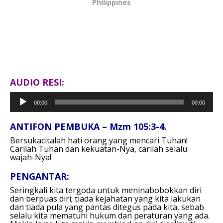
Philippines
AUDIO RESI:
Pemutar
00:00
00:00
Audio
ANTIFON PEMBUKA – Mzm 105:3-4.
Bersukacitalah hati orang yang mencari Tuhan!
Carilah Tuhan dan kekuatan-Nya, carilah selalu
wajah-Nya!
PENGANTAR:
Seringkali kita tergoda untuk meninabobokkan diri
dan berpuas diri; tiada kejahatan yang kita lakukan
dan tiada pula yang pantas ditegus pada kita, sebab
selalu kita mematuhi hukum dan peraturan yang ada.