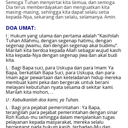
Semoga Tuhan menyertai kita semua, dan semoga
Dia terus memberdayakan dan menguatkan kita
masing-masing, sehingga kita dapat selalu setia
kepada-Nya, sekarang dan selalu, selamanya. Amin.
DOA UMAT:
I : Hukum yang utama dan pertama adalah “Kasihilah
Tuhan Allahmu, dengan segenap hatimu, dengan
segenap jiwamu, dan dengan segenap akal budimu”.
Marilah kita berdoa kepada Allah sebagai wujud kasih
kita kepada-Nya dengan segenap jiwa dan akal budi
kita.
L : Bagi Bapa suci, para Uskupa dan para Imam:
Ya
Bapa, berkatilah Bapa Suci, para Uskupa, dan para
Imam agar pewartaan dan keteladanan hidup mereka
membuat kami peka dan bergerak untuk berani
melayani kebutuhan nyata sesama di sekitar kami.
Marilah kita mohon, …
U : Kabulkanlah doa kami, ya Tuhan.
L : Bagi pra pejabat pemerintahan :
Ya Bapa,
terangilah para pejabat pemerintahan dengan sinar
Roh Kudus-mu sehingga dalam menjalankan tugas
pelayanan kepada masyarakat, mereka selalu
berpegang pada hukum kasih, terhadap-Mu dan