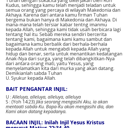
Tuhan dengan sukacita yang dikerjakan oleh Roh
Kudus, sehingga kamu telah menjadi teladan untuk
semua orang yang percaya di wilayah Makedonia dan
Akhaya. Karena dari antara kamu firman Tuhan
bergema bukan hanya di Makedonia dan Akhaya. Di
mana-mana telah tersiar kabar tentng imanmu
kepada Allah, sehingga kami tidak usah berbicara lagi
tentang hal itu. Sebab mereka sendiri bercerita
tentang kami, bagaimana kami kamu sambut dan
bagaimana kamu berbalik dari berhala-berhala
kepada Allah untuk mengabdi kepada Allah yang
hidup dan benar, serta untuk menantikan kedatangan
Anak-Nya dari surga, yang telah dibangkitkan-Nya
dari antara orang mati, yaitu Yesus, yang
menyelamatkan kita dari murka yang akan datang.
Demikianlah sabda Tuhan
U. Syukur kepada Allah.
BAIT PENGANTAR INJIL:
U :
Alleluya, alleluya, alleluya, alleluya
S : (Yoh 14:23)
Jika seorang mengasihi Aku, ia akan
mentaati sabda-Ku. Bapa-Ku akan mengasihi dia, dan
Kami akan datang kepadanya.
BACAAN INJIL: Inilah Injil Yesus Kristus
menurut Matius 22:34-40