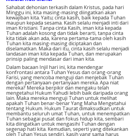
Sahabat dehonian terkasih dalam Kristus, pada hari
Minggu ini, kita masing-masing diingatkan akan
kewajiban kita. Yaitu; cinta kasih, baik kepada Tuhan
maupun kepada sesama. Kasih selalu menjadi inti dari
iman Kristiani. Tanpa cinta Kasih, iman kita kepada
Tuhan adalah kosong dan tidak berarti, tanpa cinta
kita tidak akan ada, karena pertama-tama oleh kasih
Tuhan kita masing-masing diciptakan dan
diselamatkan. Maka dari itu, cinta kasih selalu menjadi
landasan iman kita kepada Tuhan, dan merupakan
prinsip paling mendasar dari iman kita.
Dalam bacaan Injil hari ini, kita mendengar
konfrontasi antara Tuhan Yesus dan orang-orang
Farisi, yang mencoba menguji dan menjebak Tuhan
dengan pertanyaan-pertanyaan mereka. Apa niat
mereka? Mereka berpikir dan mengaku telah
mengetahui Hukum Yahudi lebih baik daripada orang
lain. Maka mereka menguji Tuhan untuk melihat
apakah Tuhan benar-benar Yang Maha Mengetahui
tentang Hukum. Hukum Taurat dimaksudkan untuk
membantu seluruh umat Tuhan, untuk menempatkan
Tuhan sebagai pusat dan fokus hidup kita, sembari
kita diingatkan untuk mengasihi Tuhan dengan
segenap hati kita. Kemudian, seperti yang ditekankan
oleh Tuhan Yesus sendiri, kasih yang sama harus