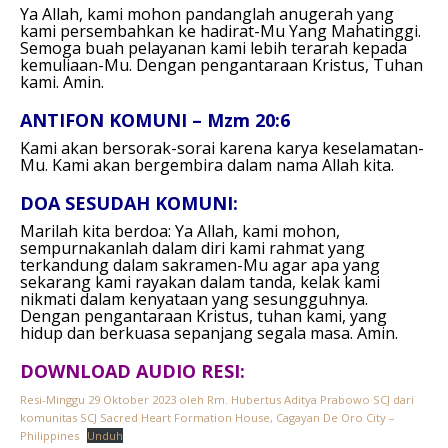
Ya Allah, kami mohon pandanglah anugerah yang
kami persembahkan ke hadirat-Mu Yang Mahatinggi.
Semoga buah pelayanan kami lebih terarah kepada
kemuliaan-Mu. Dengan pengantaraan Kristus, Tuhan
kami.
Amin.
ANTIFON KOMUNI – Mzm 20:6
Kami akan bersorak-sorai karena karya keselamatan-
Mu. Kami akan bergembira dalam nama Allah kita.
DOA SESUDAH KOMUNI:
Marilah kita berdoa:
Ya Allah, kami mohon,
sempurnakanlah dalam diri kami rahmat yang
terkandung dalam sakramen-Mu agar apa yang
sekarang kami rayakan dalam tanda, kelak kami
nikmati dalam kenyataan yang sesungguhnya.
Dengan pengantaraan Kristus, tuhan kami, yang
hidup dan berkuasa sepanjang segala masa.
Amin.
DOWNLOAD AUDIO RESI:
Resi-Minggu 29 Oktober 2023 oleh Rm. Hubertus Aditya Prabowo SCJ dari
komunitas SCJ Sacred Heart Formation House, Cagayan De Oro City –
Philippines
Unduh