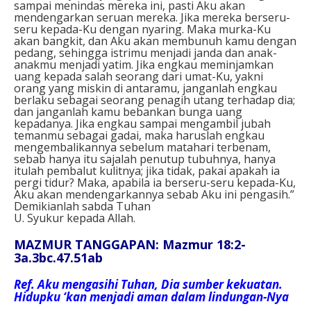
sampai menindas mereka ini, pasti Aku akan
mendengarkan seruan mereka. Jika mereka berseru-
seru kepada-Ku dengan nyaring. Maka murka-Ku
akan bangkit, dan Aku akan membunuh kamu dengan
pedang, sehingga istrimu menjadi janda dan anak-
anakmu menjadi yatim. Jika engkau meminjamkan
uang kepada salah seorang dari umat-Ku, yakni
orang yang miskin di antaramu, janganlah engkau
berlaku sebagai seorang penagih utang terhadap dia;
dan janganlah kamu bebankan bunga uang
kepadanya. Jika engkau sampai mengambil jubah
temanmu sebagai gadai, maka haruslah engkau
mengembalikannya sebelum matahari terbenam,
sebab hanya itu sajalah penutup tubuhnya, hanya
itulah pembalut kulitnya; jika tidak, pakai apakah ia
pergi tidur? Maka, apabila ia berseru-seru kepada-Ku,
Aku akan mendengarkannya sebab Aku ini pengasih.”
Demikianlah sabda Tuhan
U. Syukur kepada Allah.
MAZMUR TANGGAPAN: Mazmur 18:2-
3a.3bc.47.51ab
Ref. Aku mengasihi Tuhan, Dia sumber kekuatan.
Hidupku ‘kan menjadi aman dalam lindungan-Nya