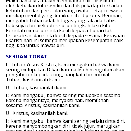
Makin lama kita makin membiarkan diri diselimuti
oleh kebaikan kita sendiri dan tak peka lagi terhadap
kebutuhan dan persoalan yang nyata. Tetapi dewasa
ini sikap mental yang demikian itu diprotes. Beriman,
mengabdi Tuhan adalah tugas yang tak ada habis-
habisnya dan meliputi seluruh tingkah laku kita.
Perintah menaruh cinta kasih kepada Tuhan tak
terpisahkan dari cinta kasih kepada sesama. Perayaan
Ekaristi hari ini semoga merupakan kesempatan baik
bagi kita untuk mawas diri.
SERUAN TOBAT:
I : Tuhan Yesus Kristus, kami mengakui bahwa kami
sering melupakan Dikau karena lebih mengutamakan
pengabdian kepada uang, pangkat dan hormat.
Tuhan, kasihanilah kami.
U :
Tuhan, kasihanilah kami.
I : Kami mengakui, bahwa sering melupakan sesama
karena menganiaya, menyakiti hati, memfitnah
sesama.
Kristus, kasihanilah kami.
U :
Kristus, kasihanilah kami.
I : Kami mengakui, bahwa kami sering terlalu cinta diri,
karena menyombongkan diri, tidak jujur, merugikan
sesama dan kurang mementingkan kebutuhan umum.