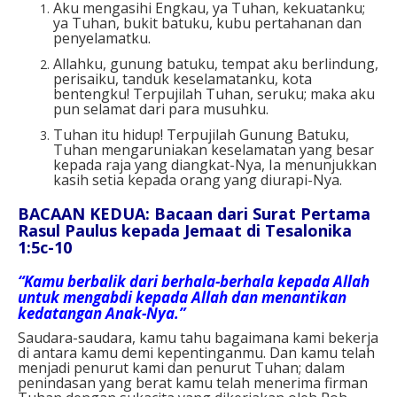
Aku mengasihi Engkau, ya Tuhan, kekuatanku;
ya Tuhan, bukit batuku, kubu pertahanan dan
penyelamatku.
Allahku, gunung batuku, tempat aku berlindung,
perisaiku, tanduk keselamatanku, kota
bentengku! Terpujilah Tuhan, seruku; maka aku
pun selamat dari para musuhku.
Tuhan itu hidup! Terpujilah Gunung Batuku,
Tuhan mengaruniakan keselamatan yang besar
kepada raja yang diangkat-Nya, Ia menunjukkan
kasih setia kepada orang yang diurapi-Nya.
BACAAN KEDUA: Bacaan dari Surat Pertama
Rasul Paulus kepada Jemaat di Tesalonika
1:5c-10
“Kamu berbalik dari berhala-berhala kepada Allah
untuk mengabdi kepada Allah dan menantikan
kedatangan Anak-Nya.”
Saudara-saudara, kamu tahu bagaimana kami bekerja
di antara kamu demi kepentinganmu. Dan kamu telah
menjadi penurut kami dan penurut Tuhan; dalam
penindasan yang berat kamu telah menerima firman