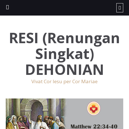
RESI (Renungan
Singkat)
DEHONIAN
Vivat Cor Iesu per Cor Mariae