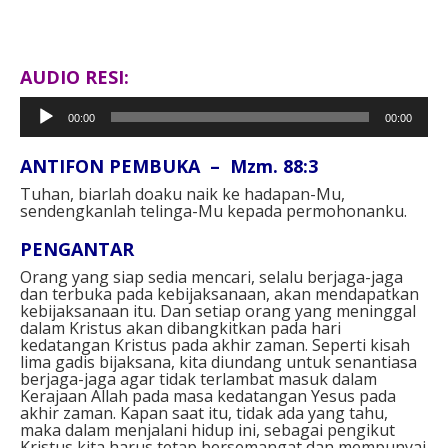
AUDIO RESI:
Pemutar
00:00
00:00
Audio
ANTIFON PEMBUKA
– Mzm. 88:3
Tuhan, biarlah doaku naik ke hadapan-Mu,
sendengkanlah telinga-Mu kepada permohonanku.
PENGANTAR
Orang yang siap sedia mencari, selalu berjaga-jaga
dan terbuka pada kebijaksanaan, akan mendapatkan
kebijaksanaan itu. Dan setiap orang yang meninggal
dalam Kristus akan dibangkitkan pada hari
kedatangan Kristus pada akhir zaman. Seperti kisah
lima gadis bijaksana, kita diundang untuk senantiasa
berjaga-jaga agar tidak terlambat masuk dalam
Kerajaan Allah pada masa kedatangan Yesus pada
akhir zaman. Kapan saat itu, tidak ada yang tahu,
maka dalam menjalani hidup ini, sebagai pengikut
Kristus kita harus tetap bersemangat dan mempunyai