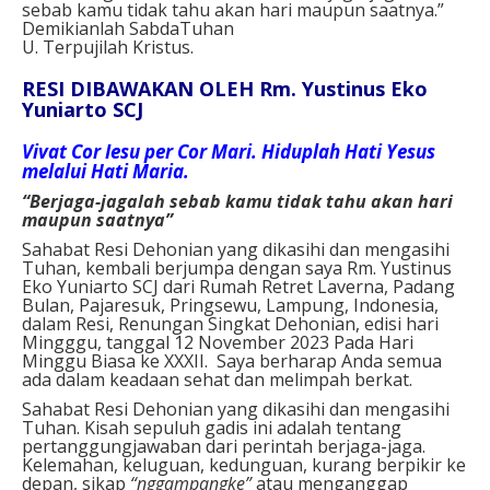
sebab kamu tidak tahu akan hari maupun saatnya.”
Demikianlah SabdaTuhan
U. Terpujilah Kristus.
RESI DIBAWAKAN OLEH Rm. Yustinus Eko
Yuniarto SCJ
Vivat Cor Iesu per Cor Mari. Hiduplah Hati Yesus
melalui Hati Maria.
“Berjaga-jagalah sebab kamu tidak tahu akan hari
maupun saatnya”
Sahabat Resi Dehonian yang dikasihi dan mengasihi
Tuhan, kembali berjumpa dengan saya Rm. Yustinus
Eko Yuniarto SCJ dari Rumah Retret Laverna, Padang
Bulan, Pajaresuk, Pringsewu, Lampung, Indonesia,
dalam Resi, Renungan Singkat Dehonian, edisi hari
Mingggu, tanggal 12 November 2023 Pada Hari
Minggu Biasa ke XXXII. Saya berharap Anda semua
ada dalam keadaan sehat dan melimpah berkat.
Sahabat Resi Dehonian yang dikasihi dan mengasihi
Tuhan. Kisah sepuluh gadis ini adalah tentang
pertanggungjawaban dari perintah berjaga-jaga.
Kelemahan, keluguan, kedunguan, kurang berpikir ke
depan, sikap
“nggampangke”
atau menganggap