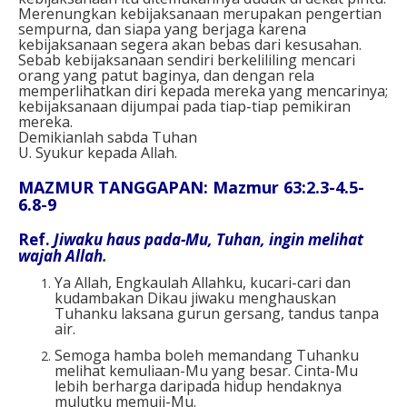
Merenungkan kebijaksanaan merupakan pengertian
sempurna, dan siapa yang berjaga karena
kebijaksanaan segera akan bebas dari kesusahan.
Sebab kebijaksanaan sendiri berkelililing mencari
orang yang patut baginya, dan dengan rela
memperlihatkan diri kepada mereka yang mencarinya;
kebijaksanaan dijumpai pada tiap-tiap pemikiran
mereka.
Demikianlah sabda Tuhan
U. Syukur kepada Allah.
MAZMUR TANGGAPAN: Mazmur 63:2.3-4.5-
6.8-9
Ref.
Jiwaku haus pada-Mu, Tuhan, ingin melihat
wajah Allah
.
Ya Allah, Engkaulah Allahku, kucari-cari dan
kudambakan Dikau jiwaku menghauskan
Tuhanku laksana gurun gersang, tandus tanpa
air.
Semoga hamba boleh memandang Tuhanku
melihat kemuliaan-Mu yang besar. Cinta-Mu
lebih berharga daripada hidup hendaknya
mulutku memuji-Mu.