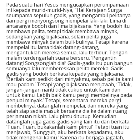
Pada suatu hari Yesus mengucapkan perumpamaan
ini kepada murid-murid-Nya, “Hal Kerajaan Surga
seumpama sepuluh gadis, yang mengambil pelitanya
dan pergi menyongsong mempelai laki-laki. Lima di
antaranya bodoh dan lima bijaksana. Yang bodoh itu
membawa pelita, tetapi tidak membawa minyak,
sedangkan yang bijaksana, selain pelita juga
membawa minyak dalam buli-bulinya. Tetapi karena
mempelai itu lama tidak datang-datang,
mengantuklah mereka semua, lalu tertidur. Tengah
malam terdengarlah suara berseru, ‘Pengantin
datang! Songsonglah dia!’ Gadis-gadis itu pun bangun
semuanya lalu membereskan pelita mereka. Gadis-
gadis yang bodoh berkata kepada yang bijaksana,
‘Berilah kami sedikit dari minyakmu, sebab pelita kami
mau padam.’ Tetapi yang bijaksana menjawab, ‘Tidak,
jangan-jangan nanti tidak cukup untuk kami dan
untuk kamu. Lebih baik kamu pergi membelinya pada
penjual minyak.’ Tetapi, sementara mereka pergi
membelinya, datanglah mempelai, dan mereka yang
telah siap sedia masuk bersama dia ke dalam ruang
perjamuan nikah. Lalu pintu ditutup. Kemudian
datanglah juga gadis-gadis yang lain itu dan berkata,
‘Tuan, Tuan, bukakanlah kami pintu!’ Tetapi tuan itu
menjawab, ‘Sungguh, aku berkata kepadamu, aku
tidak mengenal kamu.’ Karena itu berjaga-jagalah,