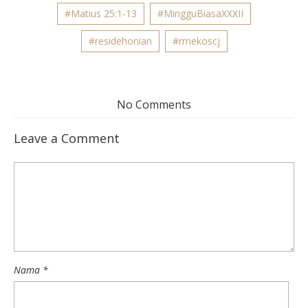
#Matius 25:1-13
#MingguBiasaXXXII
#residehonian
#rmekoscj
No Comments
Leave a Comment
Nama
*