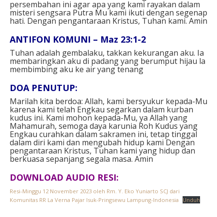
persembahan ini agar apa yang kami rayakan dalam
misteri sengsara Putra Mu kami ikuti dengan segenap
hati. Dengan pengantaraan Kristus, Tuhan kami. Amin
ANTIFON KOMUNI –
Maz 23:1-2
Tuhan adalah gembalaku, takkan kekurangan aku. Ia
membaringkan aku di padang yang berumput hijau la
membimbing aku ke air yang tenang
DOA PENUTUP:
Marilah kita berdoa: Allah, kami bersyukur kepada-Mu
karena kami telah Engkau segarkan dalam kurban
kudus ini. Kami mohon kepada-Mu, ya Allah yang
Mahamurah, semoga daya karunia Roh Kudus yang
Engkau curahkan dalam sakramen ini, tetap tinggal
dalam diri kami dan mengubah hidup kami Dengan
pengantaraan Kristus, Tuhan kami yang hidup dan
berkuasa sepanjang segala masa. Amin
DOWNLOAD AUDIO RESI:
Resi-Minggu 12 November 2023 oleh Rm. Y. Eko Yuniarto SCJ dari
Komunitas RR La Verna Pajar Isuk-Pringsewu Lampung-Indonesia
Unduh