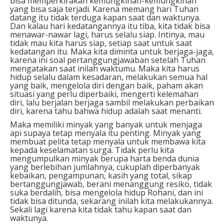
bisa memperkirakan kemungkinan-kemungkinan
yang bisa saja terjadi. Karena memang hari Tuhan
datang itu tidak terduga kapan saat dan waktunya.
Dan kalau hari kedatangannya itu tiba, kita tidak bisa
menawar-nawar lagi, harus selalu siap. Intinya, mau
tidak mau kita harus siap, setiap saat untuk saat
kedatangan itu. Maka kita diminta untuk berjaga-jaga,
karena ini soal pertanggungjawaban setelah Tuhan
mengatakan saat inilah waktumu. Maka kita harus
hidup selalu dalam kesadaran, melakukan semua hal
yang baik, mengelola diri dengan baik, paham akan
situasi yang perlu diperbaiki, mengerti kelemahan
diri, lalu berjalan berjaga sambil melakukan perbaikan
diri, karena tahu bahwa hidup adalah saat menanti.
Maka memiliki minyak yang banyak untuk menjaga
api supaya tetap menyala itu penting. Minyak yang
membuat pelita tetap menyala untuk membawa kita
kepada keselamatan surga. Tidak perlu kita
mengumpulkan minyak berupa harta benda dunia
yang berlebihan jumlahnya, cukuplah diperbanyak
kebaikan, pengampunan, kasih yang total, sikap
bertanggungjawab, berani menanggung resiko, tidak
suka berdalih, bisa mengelola hidup Rohani, dan ini
tidak bisa ditunda, sekarang inilah kita melakukannya.
Sekali lagi karena kita tidak tahu kapan saat dan
waktunya.