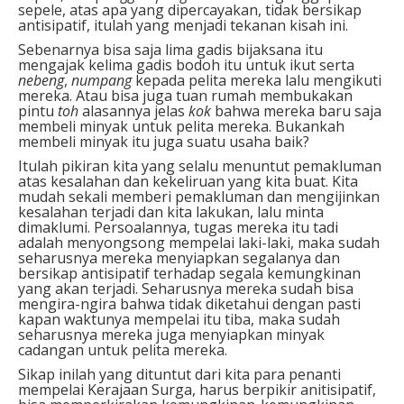
sepele, atas apa yang dipercayakan, tidak bersikap
antisipatif, itulah yang menjadi tekanan kisah ini.
Sebenarnya bisa saja lima gadis bijaksana itu
mengajak kelima gadis bodoh itu untuk ikut serta
nebeng
,
numpang
kepada pelita mereka lalu mengikuti
mereka. Atau bisa juga tuan rumah membukakan
pintu
toh
alasannya jelas
kok
bahwa mereka baru saja
membeli minyak untuk pelita mereka. Bukankah
membeli minyak itu juga suatu usaha baik?
Itulah pikiran kita yang selalu menuntut pemakluman
atas kesalahan dan kekeliruan yang kita buat. Kita
mudah sekali memberi pemakluman dan mengijinkan
kesalahan terjadi dan kita lakukan, lalu minta
dimaklumi. Persoalannya, tugas mereka itu tadi
adalah menyongsong mempelai laki-laki, maka sudah
seharusnya mereka menyiapkan segalanya dan
bersikap antisipatif terhadap segala kemungkinan
yang akan terjadi. Seharusnya mereka sudah bisa
mengira-ngira bahwa tidak diketahui dengan pasti
kapan waktunya mempelai itu tiba, maka sudah
seharusnya mereka juga menyiapkan minyak
cadangan untuk pelita mereka.
Sikap inilah yang dituntut dari kita para penanti
mempelai Kerajaan Surga, harus berpikir anitisipatif,