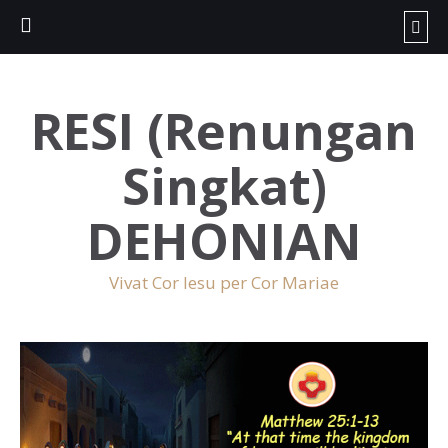
RESI (Renungan
Singkat)
DEHONIAN
Vivat Cor Iesu per Cor Mariae