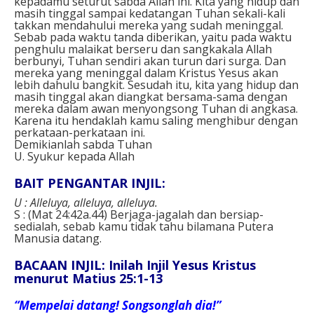
kepadamu seturut sabda Allah ini. Kita yang hidup dan
masih tinggal sampai kedatangan Tuhan sekali-kali
takkan mendahului mereka yang sudah meninggal.
Sebab pada waktu tanda diberikan, yaitu pada waktu
penghulu malaikat berseru dan sangkakala Allah
berbunyi, Tuhan sendiri akan turun dari surga. Dan
mereka yang meninggal dalam Kristus Yesus akan
lebih dahulu bangkit. Sesudah itu, kita yang hidup dan
masih tinggal akan diangkat bersama-sama dengan
mereka dalam awan menyongsong Tuhan di angkasa.
Karena itu hendaklah kamu saling menghibur dengan
perkataan-perkataan ini.
Demikianlah sabda Tuhan
U. Syukur kepada Allah
BAIT PENGANTAR INJIL:
U : Alleluya, alleluya, alleluya.
S : (Mat 24:42a.44) Berjaga-jagalah dan bersiap-
sedialah, sebab kamu tidak tahu bilamana Putera
Manusia datang.
BACAAN INJIL: Inilah Injil Yesus Kristus
menurut Matius 25:1-13
“Mempelai datang! Songsonglah dia!”