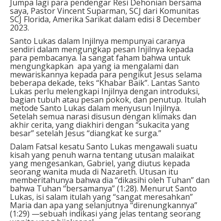
Jumpa lagi para pendengar Resi Dehonian bersama
saya, Pastor Vincent Suparman, SCJ dari Komunitas
SCJ Florida, Amerika Sarikat dalam edisi 8 December
2023.
Santo Lukas dalam Injilnya mempunyai caranya
sendiri dalam mengungkap pesan Injilnya kepada
para pembacanya. Ia sangat faham bahwa untuk
mengungkapkan apa yang ia mengalami dan
mewariskannya kepada para pengikut Jesus selama
beberapa dekade, teks “Khabar Baik”. Lantas Santo
Lukas perlu melengkapi Injilnya dengan introduksi,
bagian tubuh atau pesan pokok, dan penutup. Itulah
metode Santo Lukas dalam menyusun Injilnya.
Setelah semua narasi disusun dengan klimaks dan
akhir cerita, yang diakhiri dengan “sukacita yang
besar” setelah Jesus “diangkat ke surga.”
Dalam Fatsal kesatu Santo Lukas mengawali suatu
kisah yang penuh warna tentang utusan malaikat
yang mengesankan, Gabriel, yang diutus kepada
seorang wanita muda di Nazareth. Utusan itu
memberitahunya bahwa dia “dikasihi oleh Tuhan” dan
bahwa Tuhan “bersamanya” (1:28). Menurut Santo
Lukas, isi salam itulah yang “sangat meresahkan”
Maria dan apa yang selanjutnya “direnungkannya”
(1:29) —sebuah indikasi yang jelas tentang seorang