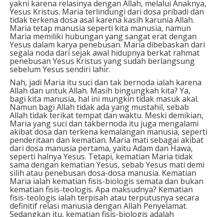
yakni karena relasinya dengan Allah, melalui Anaknya,
Yesus Kristus. Maria terlindungi dari dosa pribadi dan
tidak terkena dosa asal karena kasih karunia Allah.
Maria tetap manusia seperti kita manusia, namun
Maria memiliki hubungan yang sangat erat dengan
Yesus dalam karya penebusan. Maria dibebaskan dari
segala noda dari sejak awal hidupnya berkat rahmat
penebusan Yesus Kristus yang sudah berlangsung
sebelum Yesus sendiri lahir.
Nah, jadi Maria itu suci dan tak bernoda ialah karena
Allah dan untuk Allah. Masih bingungkah kita? Ya,
bagi kita manusia, hal ini mungkin tidak masuk akal.
Namun bagi Allah tidak ada yang mustahil, sebab
Allah tidak terikat tempat dan waktu. Meski demikian,
Maria yang suci dan takbernoda itu juga mengalami
akibat dosa dan terkena kemalangan manusia, seperti
penderitaan dan kematian. Maria mati sebagai akibat
dari dosa manusia pertama, yaitu Adam dan Hawa,
seperti halnya Yesus. Tetapi, kematian Maria tidak
sama dengan kematian Yesus, sebab Yesus mati demi
silih atau penebusan dosa-dosa manusia. Kematian
Maria ialah kematian fisis-biologis semata dan bukan
kematian fisis-teologis. Apa maksudnya? Kematian
fisis-teologis ialah terpisah atau terputusnya secara
definitif relasi manusia dengan Allah Penyelamat.
Sedangkan itu, kematian fisis-biologis adalah