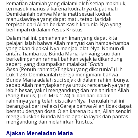
kematian alamiah yang dialami oleh setiap makhluk,
termasuk manusia karena kodratnya dapat mati.
Demikianlah bahwa Maria mati sesuai kodrat
manusiawinya yang dapat mati, tetapi ia tidak
terpisah dari Allah berkat kasih karunia-Nya yang
berlimpah di dalam Yesus Kristus.
Dalam hal ini, pemahaman iman yang dapat kita
pelajari ialah bahwa Allah menyucikan hamba-hamba
yang akan dipakai-Nya menjadi alat-Nya. Namun di
antara hamba itu, Bunda Maria-lah yang suci dan
berkelimpahan rahmat bahkan sejak ia dikandung
seperti yang disampaikan malaikat “
Gratia
Plena
(Penuh rahmat)/Engkau yang dikarunia” (Lih.
Luk 1:28). Demikianlah Gereja mengimani bahwa
Bunda Maria adalah suci sejak di dalam rahim ibunya,
sebab Allah menyiapkannya untuk rencana-Nya yang
lebih besar, yakni mengandung dan melahirkan Allah
(Yang Kudus) (Lih. Mrk 1:24) di dan dari dalam
rahimnya yang telah disucikanNya. Tentulah hal ini
berangkat dari refleksi Gereja bahwa Allah tidak dapat
bersatu dengan dosa. Oleh karena itulah, Allah sendiri
menguduskan Bunda Maria agar ia layak dan pantas
mengandung dan melahirkan Kristus.
Ajakan
M
eneladan Maria