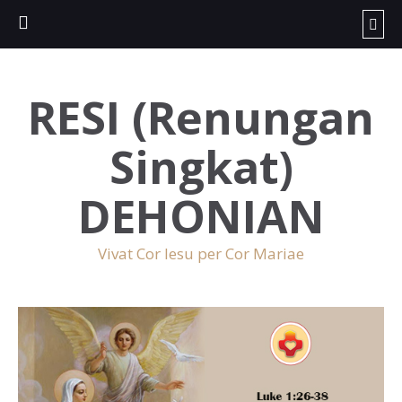
RESI (Renungan
Singkat)
DEHONIAN
Vivat Cor Iesu per Cor Mariae