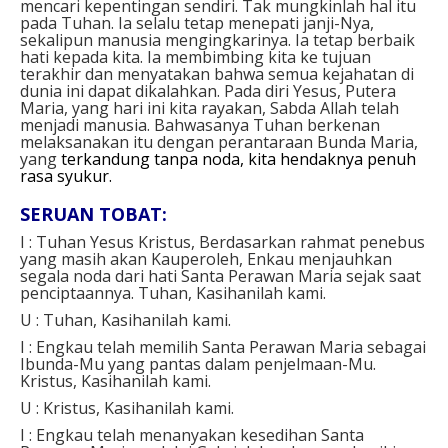
mencari kepentingan sendiri. Tak mungkinlah hal itu
pada Tuhan. Ia selalu tetap menepati janji-Nya,
sekalipun manusia mengingkarinya. Ia tetap berbaik
hati kepada kita. Ia membimbing kita ke tujuan
terakhir dan menyatakan bahwa semua kejahatan di
dunia ini dapat dikalahkan. Pada diri Yesus, Putera
Maria, yang hari ini kita rayakan, Sabda Allah telah
menjadi manusia. Bahwasanya Tuhan berkenan
melaksanakan itu dengan perantaraan Bunda Maria,
yang
terkandung tanpa noda, kita hendaknya penuh
rasa syukur.
SERUAN TOBAT:
I : Tuhan Yesus Kristus,
Berdasarkan rahmat penebus
yang masih akan Kauperoleh, Enkau menjauhkan
segala noda dari hati Santa Perawan Maria sejak saat
penciptaannya.
Tuhan, Kasihanilah kami.
U :
Tuhan, Kasihanilah kami.
I : Engkau telah memilih Santa Perawan Maria sebagai
Ibunda-Mu yang pantas dalam penjelmaan-Mu.
Kristus, Kasihanilah kami.
U :
Kristus, Kasihanilah kami.
I : Engkau telah menanyakan kesedihan Santa