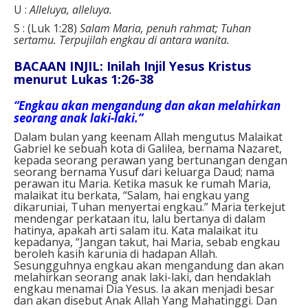
U :
Alleluya, alleluya.
S : (Luk 1:28)
Salam Maria, penuh rahmat; Tuhan
sertamu. Terpujilah engkau di antara wanita.
BACAAN INJIL:
Inilah Injil Yesus Kristus
menurut Lukas 1:26-38
“Engkau akan mengandung dan akan melahirkan
seorang anak laki-laki.”
Dalam bulan yang keenam Allah mengutus Malaikat
Gabriel ke sebuah kota di Galilea, bernama Nazaret,
kepada seorang perawan yang bertunangan dengan
seorang bernama Yusuf dari keluarga Daud; nama
perawan itu Maria. Ketika masuk ke rumah Maria,
malaikat itu berkata, “Salam, hai engkau yang
dikaruniai, Tuhan menyertai engkau.” Maria terkejut
mendengar perkataan itu, lalu bertanya di dalam
hatinya, apakah arti salam itu. Kata malaikat itu
kepadanya, “Jangan takut, hai Maria, sebab engkau
beroleh kasih karunia di hadapan Allah.
Sesungguhnya engkau akan mengandung dan akan
melahirkan seorang anak laki-laki, dan hendaklah
engkau menamai Dia Yesus. Ia akan menjadi besar
dan akan disebut Anak Allah Yang Mahatinggi. Dan