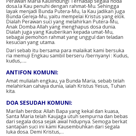
Perawan Maria Kaulindungi Terhadap segala noda
dosa.Ia Kau penuhi dengan rahmat-Mu. Sehingga
layak menjadi Bunda Putera-Mu, Ia Kau jadikan juga
Bunda Gereja-Mu, yaitu mempelai Kristus yang elok.
Dialah Perawan suci yang melahirkan Putera-Mu,
Anak Domba Allah yang menghapus dosa dunia.
Dialah juga yang Kauberikan kepada umat-Mu,
sebagai pemohon rahmat yang unggul dan teladan
kesucian yang utama.
Dari sebab itu bersama para malaikat kami bersuka
ria memuji Engkau sambil berseru /bernyanyi :
Kudus,
kudus,…..
ANTIFON KOMUNI:
Amat mulialah engkau, ya Bunda Maria, sebab telah
melahirkan cahaya dunia, ialah Kristus Yesus, Tuhan
kita.
DOA SESUDAH KOMUNI:
Marilah berdoa:
Allah Bapa yang kekal dan kuasa,
Santa Maria telah Kaujaga utuh sempurna dan bebas
dari segala dosa sejak awal hidupnya.
Semoga berkat
santapan suci ini kami Kausembuhkan dari segala
luka dosa.
Demi Kristus,…