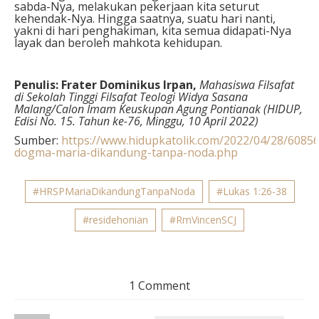
sabda-Nya, melakukan pekerjaan kita seturut
kehendak-Nya. Hingga saatnya, suatu hari nanti,
yakni di hari penghakiman, kita semua didapati-Nya
layak dan beroleh mahkota kehidupan.
Penulis: Fr
ater
Dominikus Irpan,
Mahasiswa Filsafat
di Sekolah Tinggi Filsafat Teologi Widya Sasana
Malang
/
Calon Imam Keuskupan Agung Pontianak (
HIDUP,
Edisi No. 15. Tahun ke-76, Minggu, 10 April 2022)
Sumber:
https://www.hidupkatolik.com/2022/04/28/608
dogma-maria-dikandung-tanpa-noda.php
#HRSPMariaDikandungTanpaNoda
#Lukas 1:26-38
#residehonian
#RmVincenSCJ
1 Comment