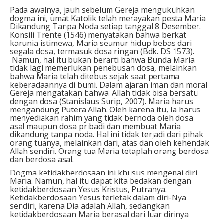
Pada awalnya, jauh sebelum Gereja mengukuhkan
dogma ini, umat Katolik telah merayakan pesta Maria
Dikandung Tanpa Noda setiap tanggal 8 Desember.
Konsili Trente (1546) menyatakan bahwa berkat
karunia istimewa, Maria seumur hidup bebas dari
segala dosa, termasuk dosa ringan (Bdk. DS 1573).
Namun, hal itu bukan berarti bahwa Bunda Maria
tidak lagi memerlukan penebusan dosa, melainkan
bahwa Maria telah ditebus sejak saat pertama
keberadaannya di bumi. Dalam ajaran iman dan moral
Gereja mengatakan bahwa: Allah tidak bisa bersatu
dengan dosa (Stanislaus Surip, 2007). Maria harus
mengandung Putera Allah. Oleh karena itu, Ia harus
menyediakan rahim yang tidak bernoda oleh dosa
asal maupun dosa pribadi dan membuat Maria
dikandung tanpa noda. Hal ini tidak terjadi dari pihak
orang tuanya, melainkan dari, atas dan oleh kehendak
Allah sendiri. Orang tua Maria tetaplah orang berdosa
dan berdosa asal.
Dogma ketidakberdosaan ini khusus mengenai diri
Maria. Namun, hal itu dapat kita bedakan dengan
ketidakberdosaan Yesus Kristus, Putranya.
Ketidakberdosaan Yesus terletak dalam diri-Nya
sendiri, karena Dia adalah Allah, sedangkan
ketidakberdosaan Maria berasal dari luar dirinya