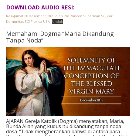
DOWNLOAD AUDIO RESI:
Resi-Jumat 08 Desember 2023 oleh Rm. Vincen Suparman SCJ dari
Komunitas SCJ Florida USA
Unduh
Memahami Dogma “Maria Dikandung
Tanpa Noda”
AJARAN Gereja Katolik (Dogma) menyatakan, Maria,
Bunda Allah yang kudus itu dikandung tanpa noda
dosa. “Tidak mengherankan bahwa di antara para