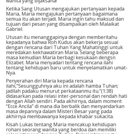
wanita yang bijaksana!
Ketika Sang Utusan mengajukan pertanyaan kepada
Maria, Maria mengajukan pertanyaan bagaimana
semua itu akan terjadi. Maria ingin tahu maksud dan
tujuan dari pesan yang disampaikan oleh Malaikat
Gabriel.
Utusan itu menanggapinya dengan memberitahu
kepadanya bahwa Roh Kudus akan bekerja sesuai
dengan rencana dari Tuhan Yang Mahatinggi untuk
meredakan kekhawatiran Maria. Selang beberapa
masa kemudian Maria berbagi kesukaan dengsn
Elizabet. Maria menyadari tentang rencana ilahi
tentang kehidupan baru untuk menyelamatkan umat-
Nya.
Penyerahan diri Maria kepada rencana
ilahi,”Sesungguhnya aku ini adalah hamba Tuhan;
jadilah padaku menurut perkataanmu itu.”(1:38)
didasarkan pada relasi inter-personal dan rendah hati
dengan Allah sendiri. Pada akhirnya, dalam moment
“Ecce Ancila” di mana dia berbalik dan menyandarkan
masa depannya dalam Misteri Besar yang pada
akhirnya membawanya kepada khabar sukacita.
Kisah Lukas tentang Maria mencakup kehidupan
rohani seorang wanita yang berdoa dan memiliki