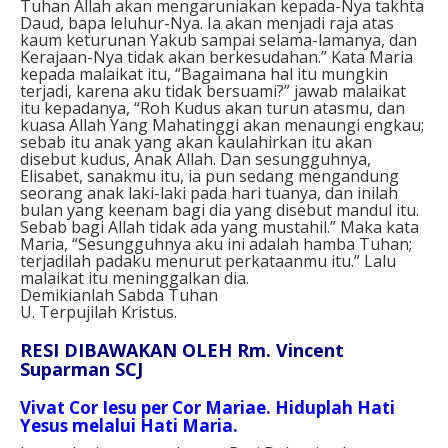
Tuhan Allah akan mengaruniakan kepada-Nya takhta
Daud, bapa leluhur-Nya. Ia akan menjadi raja atas
kaum keturunan Yakub sampai selama-lamanya, dan
Kerajaan-Nya tidak akan berkesudahan.” Kata Maria
kepada malaikat itu, “Bagaimana hal itu mungkin
terjadi, karena aku tidak bersuami?” jawab malaikat
itu kepadanya, “Roh Kudus akan turun atasmu, dan
kuasa Allah Yang Mahatinggi akan menaungi engkau;
sebab itu anak yang akan kaulahirkan itu akan
disebut kudus, Anak Allah. Dan sesungguhnya,
Elisabet, sanakmu itu, ia pun sedang mengandung
seorang anak laki-laki pada hari tuanya, dan inilah
bulan yang keenam bagi dia yang disebut mandul itu.
Sebab bagi Allah tidak ada yang mustahil.” Maka kata
Maria, “Sesungguhnya aku ini adalah hamba Tuhan;
terjadilah padaku menurut perkataanmu itu.” Lalu
malaikat itu meninggalkan dia.
Demikianlah Sabda Tuhan
U. Terpujilah Kristus.
RESI DIBAWAKAN OLEH Rm. Vincent
Suparman SCJ
Vivat Cor Iesu per Cor Mariae. Hiduplah Hati
Yesus melalui Hati Maria.