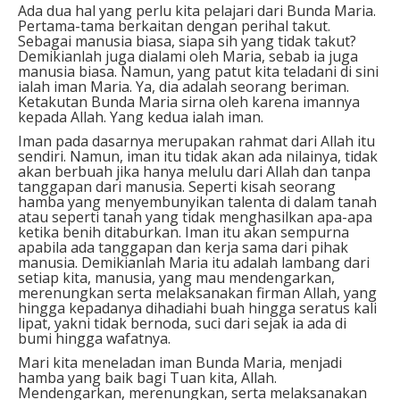
Ada dua hal yang perlu kita pelajari dari Bunda Maria.
Pertama-tama berkaitan dengan perihal takut.
Sebagai manusia biasa, siapa sih yang tidak takut?
Demikianlah juga dialami oleh Maria, sebab ia juga
manusia biasa. Namun, yang patut kita teladani di sini
ialah iman Maria. Ya, dia adalah seorang beriman.
Ketakutan Bunda Maria sirna oleh karena imannya
kepada Allah. Yang kedua ialah iman.
Iman pada dasarnya merupakan rahmat dari Allah itu
sendiri. Namun, iman itu tidak akan ada nilainya, tidak
akan berbuah jika hanya melulu dari Allah dan tanpa
tanggapan dari manusia. Seperti kisah seorang
hamba yang menyembunyikan talenta di dalam tanah
atau seperti tanah yang tidak menghasilkan apa-apa
ketika benih ditaburkan. Iman itu akan sempurna
apabila ada tanggapan dan kerja sama dari pihak
manusia. Demikianlah Maria itu adalah lambang dari
setiap kita, manusia, yang mau mendengarkan,
merenungkan serta melaksanakan firman Allah, yang
hingga kepadanya dihadiahi buah hingga seratus kali
lipat, yakni tidak bernoda, suci dari sejak ia ada di
bumi hingga wafatnya.
Mari kita meneladan iman Bunda Maria, menjadi
hamba yang baik bagi Tuan kita, Allah.
Mendengarkan, merenungkan, serta melaksanakan