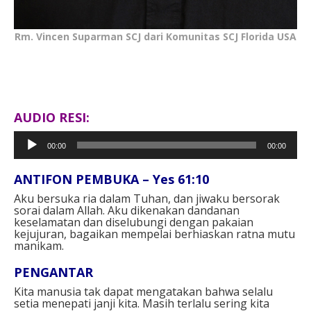
Rm. Vincen Suparman SCJ dari Komunitas SCJ Florida USA
AUDIO RESI:
Pemutar
00:00
00:00
Audio
ANTIFON PEMBUKA – Yes 61:10
Aku bersuka ria dalam Tuhan, dan jiwaku bersorak
sorai dalam Allah.
Aku dikenakan dandanan
keselamatan dan diselubungi dengan pakaian
kejujuran, bagaikan mempelai berhiaskan ratna mutu
manikam.
PENGANTAR
Kita manusia tak dapat mengatakan bahwa selalu
setia menepati janji kita. Masih terlalu sering kita