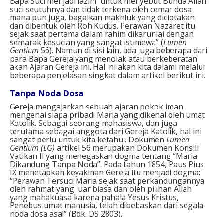
Bapa Suci menjadi lazim untuk menyebut Bunda Allah
suci seutuhnya dan tidak terkena oleh cemar dosa
mana pun juga, bagaikan makhluk yang diciptakan
dan dibentuk oleh Roh Kudus. Perawan Nazaret itu
sejak saat pertama dalam rahim dikaruniai dengan
semarak kesucian yang sangat istimewa” (
Lumen
Gentium
56). Namun di sisi lain, ada juga beberapa dari
para Bapa Gereja yang menolak atau berkeberatan
akan Ajaran Gereja ini. Hal ini akan kita dalami melalui
beberapa penjelasan singkat dalam artikel berikut ini.
Tanpa Noda Dosa
Gereja mengajarkan sebuah ajaran pokok iman
mengenai siapa pribadi Maria yang dikenal oleh umat
Katolik. Sebagai seorang mahasiswa, dan juga
terutama sebagai anggota dari Gereja Katolik, hal ini
sangat perlu untuk kita ketahui. Dokumen
Lumen
Gentium
(LG
)
artikel 56 merupakan Dokumen Konsili
Vatikan II yang menegaskan dogma tentang “Maria
Dikandung Tanpa Noda”. Pada tahun 1854, Paus Pius
IX menetapkan keyakinan Gereja itu menjadi dogma:
“Perawan Tersuci Maria sejak saat perkandungannya
oleh rahmat yang luar biasa dan oleh pilihan Allah
yang mahakuasa karena pahala Yesus Kristus,
Penebus umat manusia, telah dibebaskan dari segala
noda dosa asal” (Bdk. DS 2803).