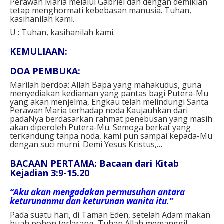
Perawan Maria melalui Gabriel dan dengan demikian
tetap menghormati kebebasan manusia.
Tuhan,
kasihanilah kami.
U :
Tuhan, kasihanilah kami.
KEMULIAAN:
DOA PEMBUKA:
Marilah berdoa:
Allah Bapa yang mahakudus,
guna
menyediakan kediaman yang pantas bagi Putera-Mu
yang akan menjelma, Engkau telah melindungi Santa
Perawan Maria terhadap noda Kaujauhkan dari
padaNya berdasarkan rahmat penebusan yang masih
akan diperoleh Putera-Mu. Semoga berkat yang
terkandung tanpa noda, kami pun sampai kepada-Mu
dengan suci murni.
Demi Yesus Kristus,…
BACAAN PERTAMA:
Bacaan dari Kitab
Kejadian 3:9-15.20
“Aku akan mengadakan permusuhan antara
keturunanmu dan keturunan wanita itu.”
Pada suatu hari, di Taman Eden, setelah Adam makan
buah pohon terlarang, Tuhan Allah memanggil