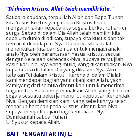
“Di dalam Kristus, Allah telah memilih kita.”
Saudara-saudara, terpujilah Allah dan Bapa Tuhan
kita Yesus Kristus yang dalam Kristus telah
mengaruniakan kepada kita segala berkat rohani di
surga. Sebab di dalam Dia Allah telah memilih kita
sebelum dunia dijadikan, supaya kita kudus dan tak
bercacat di hadapan-Nya. Dalam kasih Ia telah
menentukan kita dari semua untuk menjadi anak-
anak-Nya oleh perantaraan Yesus Kristus, sesuai
dengan kerelaan kehendak-Nya, supaya terpujilah
kasih karunia-Nya yang mulia, yang dikaruniakan-Nya
kepada kita di dalam Dia yang dikasihi-Nya. Aku
katakan “di dalam Kristus”, karena di dalam Dialah
kami mendapat bagian yang dijanjikan Allah, yakni
kami yang dari semula ditentukan untuk menerima
bagian itu sesuai dengan maksud Allah, yang di dalam
segala sesuatu bekerja menurut kepuusan kehendak-
Nya. Dengan demikian kami, yang sebelumnya telah
menaruh harapan pada Kristus, ditentukan-Nya
supaya menjadi pujian bagi kemuliaan-Nya.
Demikianlah sabda Tuhan
U. Syukur kepada Allah.
BAIT PENGANTAR INJIL: