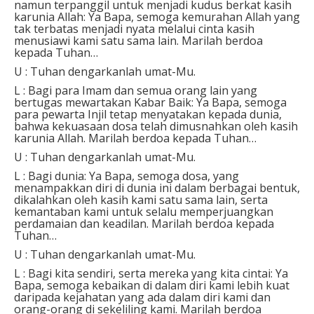
namun terpanggil untuk menjadi kudus berkat kasih
karunia Allah:
Ya Bapa, semoga kemurahan Allah yang
tak terbatas menjadi nyata melalui cinta kasih
menusiawi kami satu sama lain.
Marilah berdoa
kepada Tuhan…
U : Tuhan dengarkanlah umat-Mu.
L : Bagi para Imam dan semua orang lain yang
bertugas mewartakan Kabar Baik:
Ya Bapa, semoga
para pewarta Injil tetap menyatakan kepada dunia,
bahwa kekuasaan dosa telah dimusnahkan oleh kasih
karunia Allah.
Marilah berdoa kepada Tuhan…
U : Tuhan dengarkanlah umat-Mu.
L : Bagi dunia:
Ya Bapa, semoga dosa, yang
menampakkan diri di dunia ini dalam berbagai bentuk,
dikalahkan oleh kasih kami satu sama lain, serta
kemantaban kami untuk selalu memperjuangkan
perdamaian dan keadilan.
Marilah berdoa kepada
Tuhan…
U : Tuhan dengarkanlah umat-Mu.
L : Bagi kita sendiri, serta mereka yang kita cintai:
Ya
Bapa, semoga kebaikan di dalam diri kami lebih kuat
daripada kejahatan yang ada dalam diri kami dan
orang-orang di sekeliling kami.
Marilah berdoa