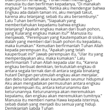
manusia itu dan berfirman kepadanya, “Di manakah
engkau?” Ia menjawab, “Ketika aku mendengar bahwa
Engkau ada dalam taman ini, aku menjadi takut,
karena aku telanjang; sebab itu aku bersembunyi.”
Lalu Tuhan berfirman, “Siapakah yang
memberitahukan kepadamu bahwa engkau
telanjang? Apakah engkau makan dari buah pohon,
yang Kularang engkau makan itu?” Manusia itu
menjawab, “Perempuan yang Kautempatkan di sisiku,
dialah yang memberi dari buah pohon itu kepadaku,
maka kumakan.” Kemudian berfirmanlah Tuhan Allah
kepada perempuan itu, “Apakah yang telah
kauperbuat ini?” Jawab perempuan itu, “Ular itu yang
memperdayakan aku, maka kumakan.” Lalu
berfirmanlah Tuhan Allah kepada ular itu, “Karena
engkau berbuat demikian, terkutuklah engkau di
antara segala ternak dan di antara segala binatang
hutan! Dengan perutmulah engkau akan menjalar,
dan debu tanahlah akan kaumakan seumur hidupmu!
Aku akan mengadakan permusuhan antara engkau
dan perempuan itu, antara keturunanmu dan
keturunannya. Keturunannya akan meremukkan
kepalamu, dan engkau akan meremukkan tumitnya.”
Manusia itu memberi nama Hawa kepada isterinya,
sebab dialah yang menjadi ibu semua yang hidup.
Demikianlah sabda Tuhan