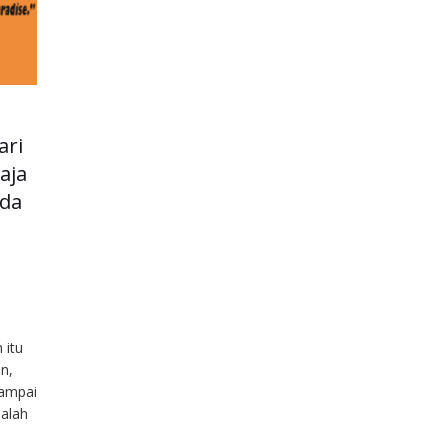
ari
aja
uda
 itu
n,
sampai
alah
amatan