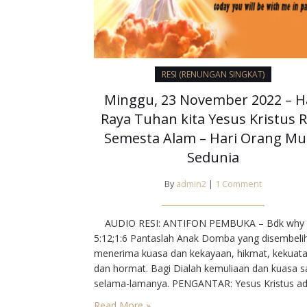
RESI (RENUNGAN SINGKAT)
Minggu, 23 November 2022 – H
Raya Tuhan kita Yesus Kristus R
Semesta Alam – Hari Orang M
Sedunia
By
admin2
|
1 Comment
AUDIO RESI: ANTIFON PEMBUKA – Bdk why
5:12;1:6 Pantaslah Anak Domba yang disembelih
menerima kuasa dan kekayaan, hikmat, kekuata
dan hormat. Bagi Dialah kemuliaan dan kuasa 
selama-lamanya. PENGANTAR: Yesus Kristus ad
orang benar yang harus menderita demi kesel
Read More »