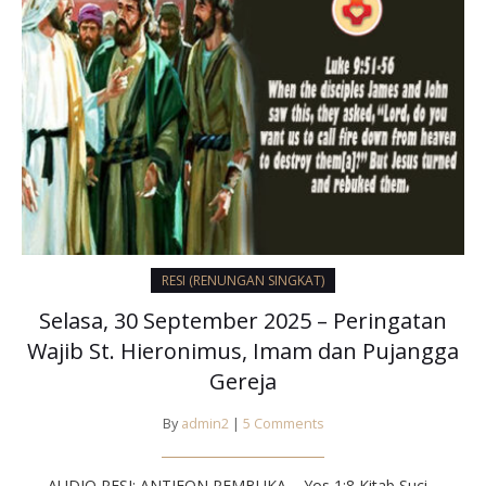
RESI (RENUNGAN SINGKAT)
Selasa, 30 September 2025 – Peringatan
Wajib St. Hieronimus, Imam dan Pujangga
Gereja
By
admin2
|
5 Comments
AUDIO RESI: ANTIFON PEMBUKA – Yos 1:8 Kitab Suci