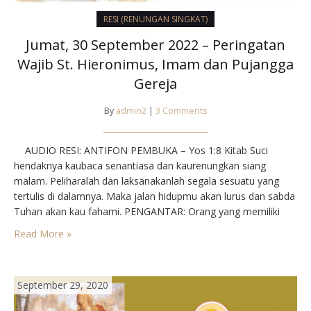
RESI (RENUNGAN SINGKAT)
Jumat, 30 September 2022 – Peringatan
Wajib St. Hieronimus, Imam dan Pujangga
Gereja
By
admin2
|
3 Comments
AUDIO RESI: ANTIFON PEMBUKA – Yos 1:8 Kitab Suci
hendaknya kaubaca senantiasa dan kaurenungkan siang
malam. Peliharalah dan laksanakanlah segala sesuatu yang
tertulis di dalamnya. Maka jalan hidupmu akan lurus dan sabda
Tuhan akan kau fahami. PENGANTAR: Orang yang memiliki
pengetahuan luas dan sanggup menjawab serta merta sering
Read More »
disebut kamus atau ensiklopedi hidup. Tetapi tentang
hieronimu, seorang imam…
September 29, 2020