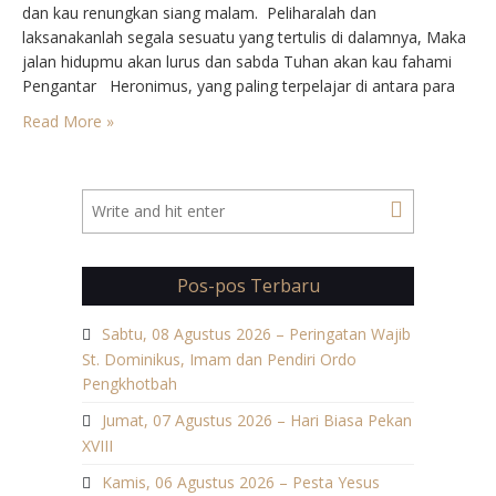
dan kau renungkan siang malam. Peliharalah dan
laksanakanlah segala sesuatu yang tertulis di dalamnya, Maka
jalan hidupmu akan lurus dan sabda Tuhan akan kau fahami
Pengantar Heronimus, yang paling terpelajar di antara para
bapa Gereja Lantin, lahirkan di Stridon, Dalmatia, tahun
Read More »
345.Orang tuanya yang kecukupan mengirimkan dia ke Roma
untuk belajar…
Pos-pos Terbaru
Sabtu, 08 Agustus 2026 – Peringatan Wajib
St. Dominikus, Imam dan Pendiri Ordo
Pengkhotbah
Jumat, 07 Agustus 2026 – Hari Biasa Pekan
XVIII
Kamis, 06 Agustus 2026 – Pesta Yesus