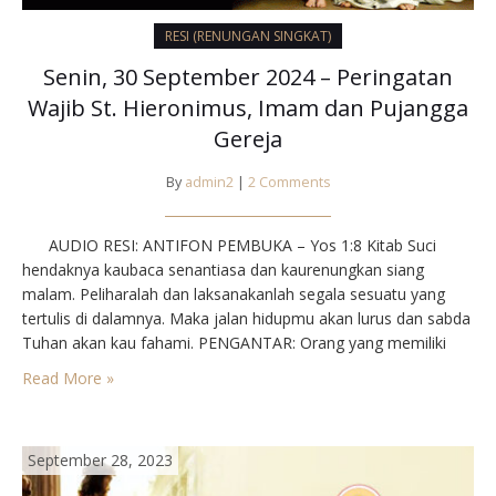
RESI (RENUNGAN SINGKAT)
Senin, 30 September 2024 – Peringatan
Wajib St. Hieronimus, Imam dan Pujangga
Gereja
By
admin2
|
2 Comments
AUDIO RESI: ANTIFON PEMBUKA – Yos 1:8 Kitab Suci
hendaknya kaubaca senantiasa dan kaurenungkan siang
malam. Peliharalah dan laksanakanlah segala sesuatu yang
tertulis di dalamnya. Maka jalan hidupmu akan lurus dan sabda
Tuhan akan kau fahami. PENGANTAR: Orang yang memiliki
pengetahuan luas dan sanggup menjawab serta merta sering
Read More »
disebut kamus atau ensiklopedi hidup. Tetapi tentang
hieronimu, seorang…
September 28, 2023