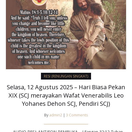
RESI (RENUNGAN SINGKAT)
Selasa, 12 Agustus 2025 – Hari Biasa Pekan
XIX (SCJ merayakan Wafat Venerabilis Leo
Yohanes Dehon SCJ, Pendiri SCJ)
By
admin2
|
3 Comments
AUDIO RESI: ANTIFON PEMBUKA – Ulangan 32:12 Tuhan