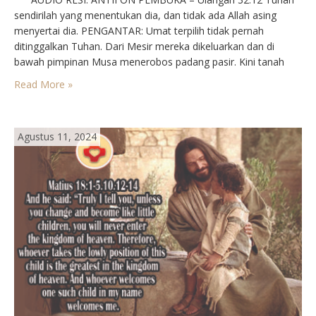
sendirilah yang menentukan dia, dan tidak ada Allah asing
menyertai dia. PENGANTAR: Umat terpilih tidak pernah
ditinggalkan Tuhan. Dari Mesir mereka dikeluarkan dan di
bawah pimpinan Musa menerobos padang pasir. Kini tanah
perjanjian diserahkan kepada Yosua. Maka tak usahlah orang
Read More »
cemas. Tuhan hanya minta berupaya. Sedangkan
semangatnya ialah semangat…
Agustus 11, 2024