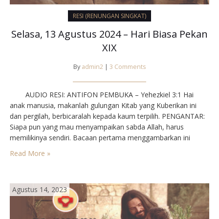
RESI (RENUNGAN SINGKAT)
Selasa, 13 Agustus 2024 – Hari Biasa Pekan
XIX
By
admin2
|
3 Comments
AUDIO RESI: ANTIFON PEMBUKA – Yehezkiel 3:1 Hai
anak manusia, makanlah gulungan Kitab yang Kuberikan ini
dan pergilah, berbicaralah kepada kaum terpilih. PENGANTAR:
Siapa pun yang mau menyampaikan sabda Allah, harus
memilikinya sendiri. Bacaan pertama menggambarkan ini
dengan gulungan kitab yang harus dikunyah oleh Yehezkiel.
Read More »
Bila telah memakannya, maka ia hidup dan mampu
menyampaikannya kepada orang lain. Kesadaran…
Agustus 14, 2023