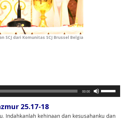
an SCJ dari Komunitas SCJ Brussel Belgia
Gunakan
00:00
Anak
Panah
ur 25.17-18⁣⁣
Atas/Bawah
untuk
ku. Indahkanlah kehinaan dan kesusahanku dan
menaikkan
atau