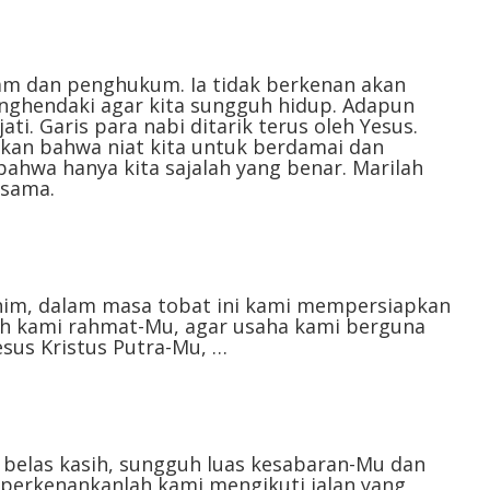
menurunkan
volume.
am dan penghukum. Ia tidak berkenan akan
nghendaki agar kita sungguh hidup. Adapun
ti. Garis para nabi ditarik terus oleh Yesus.
an bahwa niat kita untuk berdamai dan
bahwa hanya kita sajalah yang benar. Marilah
ama.⁣⁣
him, dalam masa tobat ini kami mempersiapkan
lah kami rahmat-Mu, agar usaha kami berguna
us Kristus Putra-Mu, …⁣⁣
 belas kasih, sungguh luas kesabaran-Mu dan
 perkenankanlah kami mengikuti jalan yang