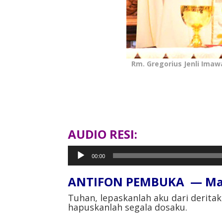
Rm. Gregorius Jenli Imaw
AUDIO RESI:
Pemutar
00:00
Audio
ANTIFON PEMBUKA — Mazm
Tuhan, lepaskanlah aku dari derita
hapuskanlah segala dosaku.⁣⁣