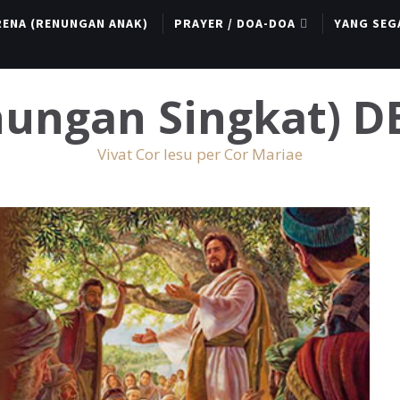
RENA (RENUNGAN ANAK)
PRAYER / DOA-DOA
YANG SEG
enungan Singkat) 
Vivat Cor Iesu per Cor Mariae