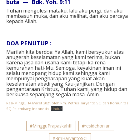
buta — Bdk. Yoh. 9:11⁣
Tuhan mengolesi mataku, lalu aku pergi, dan aku
membasuh muka, dan aku melihat, dan aku percaya
kepada Allah.⁣
DOA PENUTUP :
⁣
Marilah kita berdoa: Ya Allah, kami bersyukur atas
anugerah keselamatan yang kami terima, bukan
karena jasa dan usaha kami tetapi ka rena
kemurahan hati-Mu. Semoga, keyakinan iman ini
selalu menopang hidup kami sehingga kami
mempunyai pengharapan yang kuat akan
keselamatan abadi yang Kau-janjikan. Dengan
pengantaraan Kristus, Tuhan kami, yang hidup dan
berkuasa sepanjang segala masa. Amin.
Resi-Minggu 14 Maret 2021 oleh Rm. Petrus Haryanto SCJ dari Komunitas
SCJ Palembang Indonesia
Unduh
#MingguPrapaskahIII
#residehonian
#RmHaryantoSCJ