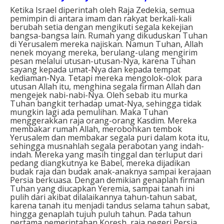
Ketika Israel diperintah oleh Raja Zedekia, semua
pemimpin di antara imam dan rakyat berkali-kali
berubah setia dengan mengikuti segala kekejian
bangsa-bangsa lain. Rumah yang dikuduskan Tuhan
di Yerusalem mereka najiskan. Namun Tuhan, Allah
nenek moyang mereka, berulang-ulang mengirim
pesan melalui utusan-utusan-Nya, karena Tuhan
sayang kepada umat-Nya dan kepada tempat
kediaman-Nya. Tetapi mereka mengolok-olok para
utusan Allah itu, menghina segala firman Allah dan
mengejek nabi-nabi-Nya. Oleh sebab itu murka
Tuhan bangkit terhadap umat-Nya, sehingga tidak
mungkin lagi ada pemulihan. Maka Tuhan
menggerakkan raja orang-orang Kasdim. Mereka
membakar rumah Allah, merobohkan tembok
Yerusalem dan membakar segala puri dalam kota itu,
sehingga musnahlah segala perabotan yang indah-
indah. Mereka yang masih tinggal dan terluput dari
pedang diangkutnya ke Babel, mereka dijadikan
budak raja dan budak anak-anaknya sampai kerajaan
Persia berkuasa. Dengan demikian genaplah firman
Tuhan yang diucapkan Yeremia, sampai tanah ini
pulih dari akibat dilalaikannya tahun-tahun sabat,
karena tanah itu menjadi tandus selama tahun sabat,
hingga genaplah tujuh puluh tahun. Pada tahun
pertama pemerintahan Koresh, raja negeri Persia,