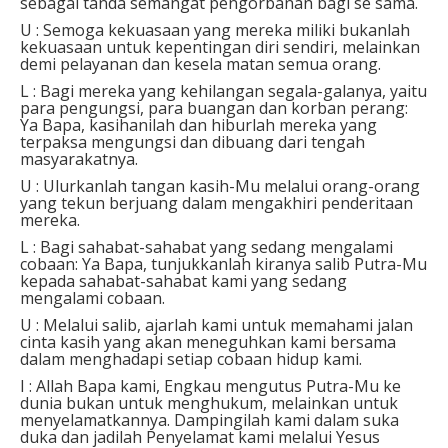
sebagai tanda semangat pengorbanan bagi se sama.⁣
U : Semoga kekuasaan yang mereka miliki bukanlah
kekuasaan untuk kepentingan diri sendiri, melainkan
demi pelayanan dan kesela matan semua orang.⁣
L : Bagi mereka yang kehilangan segala-galanya, yaitu
para pengungsi, para buangan dan korban perang:
Ya Bapa, kasihanilah dan hiburlah mereka yang
terpaksa mengungsi dan dibuang dari tengah
masyarakatnya.⁣
U : Ulurkanlah tangan kasih-Mu melalui orang-orang
yang tekun berjuang dalam mengakhiri penderitaan
mereka.⁣
L : Bagi sahabat-sahabat yang sedang mengalami
cobaan: Ya Bapa, tunjukkanlah kiranya salib Putra-Mu
kepada sahabat-sahabat kami yang sedang
mengalami cobaan.⁣
U : Melalui salib, ajarlah kami untuk memahami jalan
cinta kasih yang akan meneguhkan kami bersama
dalam menghadapi setiap cobaan hidup kami.⁣
I : Allah Bapa kami, Engkau mengutus Putra-Mu ke
dunia bukan untuk menghukum, melainkan untuk
menyelamatkannya. Dampingilah kami dalam suka
duka dan jadilah Penyelamat kami melalui Yesus