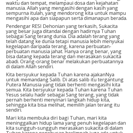
waktu dan tempat, melampaui dosa dan kejahatan
manusia. Allah yang mengasihi dengan kasih yang
sempurna itulah, yang mendorong kita untuk mampu
mengasihi apa dan siapapun serta dimanapun berada.
Pendengar RESI Dehonian yang terkasih, Sukacita
yang besar juga ditandai dengan hadirnya Tuhan
sebagai Sang terang dunia. Dia adalah terang yang
telah datang ke dunia tetapi manusia lebih menyukai
kegelapan daripada terang, karena perbuatan-
perbuatan manusia jahat. Hanya orang benar, yang
bisa datang kepada terang dan merasakan sukacita
abadi. Orang-orang benar melakukan perbuatannya
di dalam Allah sendiri.
Kita bersyukur kepada Tuhan karena ajakanNya
untuk memandang Salib. Di atas salib itu tergantung
Putera Manusia yang tidak berhenti mengasihi kita
semua. Kita bersyukur kepada Tuhan karena Tuhan
Yesus selalu hadir sebagai Sang terang, yang tidak
pernah berhenti menyinari langkah hidup kita,
sehingga kita bisa melihat, memilih jalan terang itu
sendiri.
Mari kita membuka diri bagi Tuhan, mari kita
meninggalkan hidup lama yang penuh kegelapan dan
kita sungguh-sungguh merasakan sukacita di dalam
Tuhan karena penebusan berlimpah juga ada untuk