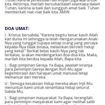
kita. Akhirnya, marilah bersukacitalah seantiasa dalam
Tuhan, karena ia baik dan sungguh amat baik.
Tuhan
memberkati niat-niat baik kita. AMIN
DOA UMAT: ⁣
I : Kristus bersabda, “Karena begitu besar kasih Allah
kan dunia ini sehingga la telah mengaruniakan Anak-
Nya yang tunggal supaya setiap orang yang percaya
kepada-Nya tidak binasa, melainkan beroleh hidup
yang kekal.” Berkat belas kasih-Nya yang tak
terbatas, la akan mendengarkan doa-doa kita. Maka,
marilah kita berdoa kepada Allah, Bapa kita.⁣
L : Bagi pimpinan Gereja. Ya Bapa, jiwailah kiranya
para pemimpin Gereja dengan Roh-Mu agar
kegembiraan dan harapan umat manusia tetap
memancar dari mereka.⁣
U : Semoga kesaksian hidup mereka akan Injil-Mu
menuntun kami untuk senantiasa hidup seturut
Sabda-Mu.⁣
L : Bagi pimpinan masyarakat: Ya Bapa, terangilah
para pemimpin masyarakat kami agar melihat salib