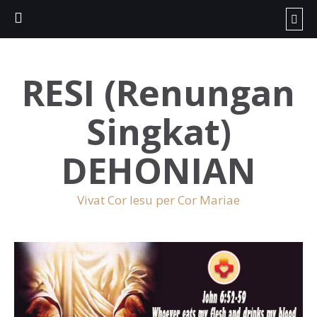
RESI (Renungan
Singkat)
DEHONIAN
Vivat Cor Iesu per Cor Mariae