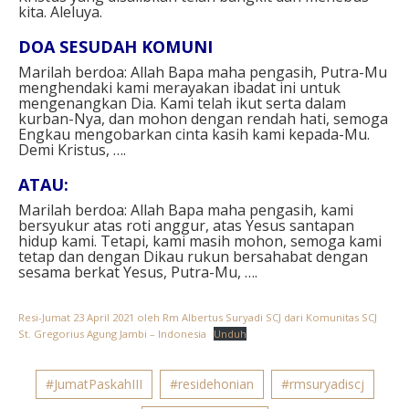
kita. Aleluya.⁣⁣
DOA SESUDAH KOMUNI⁣
Marilah berdoa: Allah Bapa maha pengasih, Putra-Mu
menghendaki kami merayakan ibadat ini untuk
mengenangkan Dia. Kami telah ikut serta dalam
kurban-Nya, dan mohon dengan rendah hati, semoga
Engkau mengobarkan cinta kasih kami kepada-Mu.
Demi Kristus, ….⁣⁣
ATAU: ⁣
Marilah berdoa: Allah Bapa maha pengasih, kami
bersyukur atas roti anggur, atas Yesus santapan
hidup kami. Tetapi, kami masih mohon, semoga kami
tetap dan dengan Dikau rukun bersahabat dengan
sesama berkat Yesus, Putra-Mu, ….
Resi-Jumat 23 April 2021 oleh Rm Albertus Suryadi SCJ dari Komunitas SCJ
St. Gregorius Agung Jambi – Indonesia
Unduh
#JumatPaskahIII
#residehonian
#rmsuryadiscj