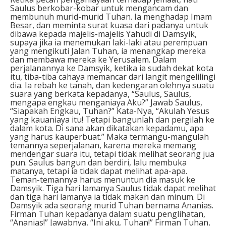
Saulus berkobar-kobar untuk mengancam dan
membunuh murid-murid Tuhan. Ia menghadap Imam
Besar, dan meminta surat kuasa dari padanya untuk
dibawa kepada majelis-majelis Yahudi di Damsyik,
supaya jika ia menemukan laki-laki atau perempuan
yang mengikuti Jalan Tuhan, ia menangkap mereka
dan membawa mereka ke Yerusalem. Dalam
perjalanannya ke Damsyik, ketika ia sudah dekat kota
itu, tiba-tiba cahaya memancar dari langit mengelilingi
dia. Ia rebah ke tanah, dan kedengaran olehnya suatu
suara yang berkata kepadanya, “Saulus, Saulus,
mengapa engkau menganiaya Aku?” Jawab Saulus,
“Siapakah Engkau, Tuhan?” Kata-Nya, “Akulah Yesus
yang kauaniaya itu! Tetapi bangunlah dan pergilah ke
dalam kota. Di sana akan dikatakan kepadamu, apa
yang harus kauperbuat.” Maka termangu-mangulah
temannya seperjalanan, karena mereka memang
mendengar suara itu, tetapi tidak melihat seorang jua
pun. Saulus bangun dan berdiri, lalu membuka
matanya, tetapi ia tidak dapat melihat apa-apa.
Teman-temannya harus menuntun dia masuk ke
Damsyik. Tiga hari lamanya Saulus tidak dapat melihat
dan tiga hari lamanya ia tidak makan dan minum. Di
Damsyik ada seorang murid Tuhan bernama Ananias.
Firman Tuhan kepadanya dalam suatu penglihatan,
“Ananias!” Jawabnya, “Ini aku, Tuhan!” Firman Tuhan,