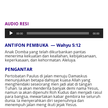
AUDIO RESI
Pemutar
00:00
00:00
Audio
ANTIFON PEMBUKA — Wahyu 5:12⁣
Anak Domba yang telah dikurbankan pantas
menerima kekuatan dan keallahan, kebijaksanaan,
keperkasaan, dan kehormatan. Aleluya.⁣⁣
PENGANTAR ⁣
Pertobatan Paulus di jalan menuju Damaskus
menunjukkan betapa dahsyat kuasa Allah yang
menghendaki seseorang men jadi alat di tangan
Tuhan. Ia akan menderita banyak demi nama Yesus,
namun ia akan dipenuhi Roh Kudus dan menjadi rasul
para bangsa, mewartakan kabar gembira ke seluruh
dunia. Ia menyerahkan diri sepenuhnya dan
menempuh jalan meng ikuti jejak Yesus.⁣⁣