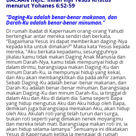
menurut Yohanes 6:52-59
“Daging-Ku adalah benar-benar makanan, dan
Darah-Ku adalah benar-benar minuman.”
Di rumah ibadat di Kapernaum orang-orang Yahudi
bertengkar antar mereka sendiri dan berkata,
“Bagaimana Yesus ini dapat memberikan daging-Nya
kepada kita untuk dimakan?” Maka kata Yesus kepada
mereka, “Aku berkata kepadamu, sesungguhnya
jikalau kamu tidak makan Daging Anak Manusia dan
minum Darah-Nya, kamu tidak mempunyai hidup di
dalam dirimu, barangsiapa makan Daging-Ku dan
minum Darah-Ku, ia mempunyai hidup yang kekal,
dan Aku akan membangkitkan dia pada akhir zaman.
Sebab Daging-Ku adalah benar-benar makanan, dan
Darah-Ku adalah benar-benar minuman. Barangsiapa
makan Daging-Ku dan minum Darah-Ku, ia tinggal di
dalam Aku dan Aku di dalam dia. Sama seperti Bapa
yang hidup mengutus Aku dan Aku hidup oleh Bapa,
demikian juga barangsiapa memakan Aku, akan hidup
oleh Aku. Akulah roti yang telah turun dari surga,
bukan roti seperti yang dimakan nenek moyangmu
dan mereka telah mati. Barangsiapa makan roti ini, ia
akan hidup selama-lamanya.” Semuanya ini dikatakan
Yesus di Kapernaum ketika Ia mengajar di rumah