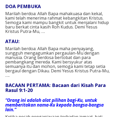
DOA PEMBUKA⁣
Marilah berdoa: Allah Bapa mahakuasa dan kekal,
kami telah menerima rahmat kebangkitan Kristus.
Semoga kami mampu bangkit untuk menjalani hidup
baru berkat cinta kasih Roh Kudus. Demi Yesus
Kristus Putra-Mu, ….⁣
ATAU: ⁣
Marilah berdoa: Allah Bapa maha penyayang,
sungguh mengagumkan pergaulan-Mu dengan
manusia. Orang berdosa bertobat dan para
pembangkang mereda. Kami bersyukur atas
semuanya itu dan mohon, semoga kami tetap setia
bergaul dengan Dikau. Demi Yesus Kristus Putra-Mu,
…..⁣
BACAAN PERTAMA: Bacaan dari Kisah Para
Rasul 9:1-20
“Orang ini adalah alat pilihan bagi-Ku, untuk
memberitakan nama-Ku kepada bangsa-bangsa
lain.”
Ketika pecah penganiayaan terhadap jemaat, hati