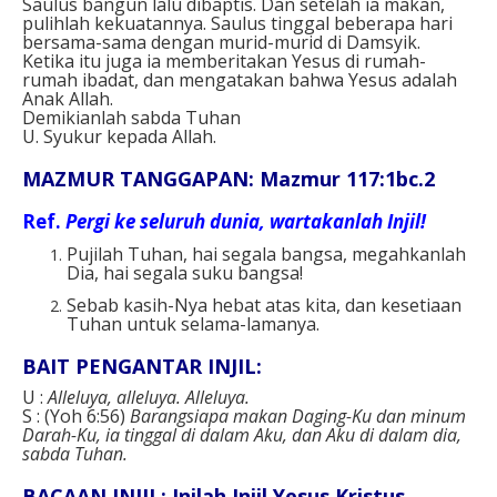
Saulus bangun lalu dibaptis. Dan setelah ia makan,
pulihlah kekuatannya. Saulus tinggal beberapa hari
bersama-sama dengan murid-murid di Damsyik.
Ketika itu juga ia memberitakan Yesus di rumah-
rumah ibadat, dan mengatakan bahwa Yesus adalah
Anak Allah.
Demikianlah sabda Tuhan
U. Syukur kepada Allah.
MAZMUR TANGGAPAN: Mazmur 117:1bc.2
Ref.
Pergi ke seluruh dunia, wartakanlah Injil!
Pujilah Tuhan, hai segala bangsa, megahkanlah
Dia, hai segala suku bangsa!
Sebab kasih-Nya hebat atas kita, dan kesetiaan
Tuhan untuk selama-lamanya.
BAIT PENGANTAR INJIL:
U :
Alleluya, alleluya. Alleluya.
S : (Yoh 6:56)
Barangsiapa makan Daging-Ku dan minum
Darah-Ku, ia tinggal di dalam Aku, dan Aku di dalam dia,
sabda Tuhan.
BACAAN INJIL: Inilah Injil Yesus Kristus