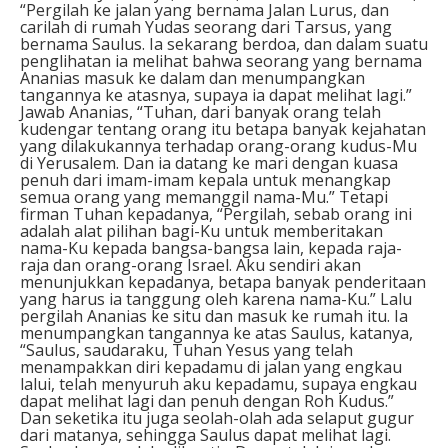
“Pergilah ke jalan yang bernama Jalan Lurus, dan
carilah di rumah Yudas seorang dari Tarsus, yang
bernama Saulus. Ia sekarang berdoa, dan dalam suatu
penglihatan ia melihat bahwa seorang yang bernama
Ananias masuk ke dalam dan menumpangkan
tangannya ke atasnya, supaya ia dapat melihat lagi.”
Jawab Ananias, “Tuhan, dari banyak orang telah
kudengar tentang orang itu betapa banyak kejahatan
yang dilakukannya terhadap orang-orang kudus-Mu
di Yerusalem. Dan ia datang ke mari dengan kuasa
penuh dari imam-imam kepala untuk menangkap
semua orang yang memanggil nama-Mu.” Tetapi
firman Tuhan kepadanya, “Pergilah, sebab orang ini
adalah alat pilihan bagi-Ku untuk memberitakan
nama-Ku kepada bangsa-bangsa lain, kepada raja-
raja dan orang-orang Israel. Aku sendiri akan
menunjukkan kepadanya, betapa banyak penderitaan
yang harus ia tanggung oleh karena nama-Ku.” Lalu
pergilah Ananias ke situ dan masuk ke rumah itu. Ia
menumpangkan tangannya ke atas Saulus, katanya,
“Saulus, saudaraku, Tuhan Yesus yang telah
menampakkan diri kepadamu di jalan yang engkau
lalui, telah menyuruh aku kepadamu, supaya engkau
dapat melihat lagi dan penuh dengan Roh Kudus.”
Dan seketika itu juga seolah-olah ada selaput gugur
dari matanya, sehingga Saulus dapat melihat lagi.