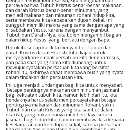
Dengan menyambut Ekaristi, kita menginami dan
percaya bahwa Tubuh Kristus benar-benar makanan,
dan darah Kristus benar-benar minuman, yang
menjadi makanan dan minuman rohani hidup kita,
serta membawa kita kepada kehidupan kekal. Ini
sungguh memiliki makna yang sama dengan apa yang
di sabdakan Yesus, karena dengan menyambut
Tubuh dan Darah-Nya, kita boleh mengambil bagian
dalam hidup Yesus, yang bersatu dengan Bapa.
Untuk itu setiap kali kita menyambut Tubuh dan
darah Kristus dalam Ekaristi, kita diajak untuk
menyegarkan kembali persatuan kita dengan Yesus,
dan pada saat yang sama kita diundang untuk
mewujudnyatakan persatuan kita yang bersifat
rohani itu, akhirnya dapat membawa buah yang nyata
dalam tindakan dan perbuatan kita.
Ini juga menjadi undangan bagi kita untuk menyadari,
betapa pentingnya makanan dan minuman jasmani
bagi kekuatan tubuh kita, namun lebih dari itu, kita
hendaknya harus selalu mempercayai akan betapa
pentingnya makanan dan minuman Rohani, yakni
Tubuh dan darah Kristus yang kita sambut dalam
ekaristi, yang bukan hanya memberi daya secara
jasmani bagi hidup kita, namun membawa kita kepada
keselamatan dan kehidupan kekal, karena persatuan
kita dengan Yesus dan Bapa-Nya, membawa buah-