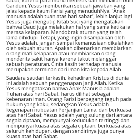
sabat, karena para murid memetik dan memakan bulir
Gandum. Yesus memberikan sebuah jawaban yang
jelas kepada kaum Farisi yang menuduhNya. “Anak
manusia adalah tuan atas hari sabat”, lebih lanjut lagi
Yesus juga mengutip Kitab Suci yang mengatakan
bahwa Daud juga melakukan hal yang sama ketika ia
merasa kelaparan. Mendobrak aturan yang telah
lama dihidupi. Tetapi, yang ingin disampaikan oleh
Yesus adalah, jangan sampai kemanusiaan dikalahkan
oleh sebuah aturan. Apakah dibenarkan membiarkan
orang mati kelaparan atau membiarkan orang
menderita sakit hanya karena takut melanggar
sebuah peraturan. Cinta kasih terhadap manusia
merupakan cerminan dari iman kita kepada Allah
Saudara saudari terkasih, kehadiran Kristus di dunia
ini adalah sebuah penggenapan Janji Allah. Ketika
Yesus mengatakan bahwa Anak Manusia adalah
Tuhan atas hari Sabat, harus dilihat sebagai
kebenaran iman, Orang Farisi berpegang teguh pada
hukum yang kaku, sedangkan Yesus adalah
kegenapan nubuatan Perjanjian Lama, dan berkuasa
atas hari Sabat. Yesus adalah yang sulung dari antara
segala ciptaan, mempunyai kedudukan tertinggi dan
mempunyai kuasa atas segala ciptaan, berkuasa atas
seluruh kehidupan, dengan sendirinya juga punya
kuasa atas hari Sabat.