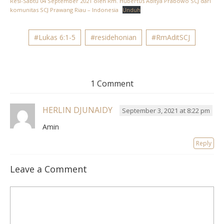
Resi-Sabtu 04 September 2021 oleh Rm. Hubertus Aditya Prabowo SCJ dari
komunitas SCJ Prawang Riau – Indonesia
Unduh
#Lukas 6:1-5
#residehonian
#RmAditSCJ
1 Comment
HERLIN DJUNAIDY
September 3, 2021 at 8:22 pm
Amin
Reply
Leave a Comment