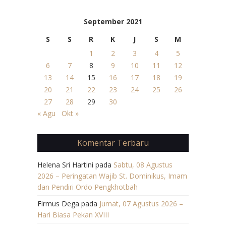
September 2021
S
S
R
K
J
S
M
1
2
3
4
5
6
7
8
9
10
11
12
13
14
15
16
17
18
19
20
21
22
23
24
25
26
27
28
29
30
« Agu
Okt »
Komentar Terbaru
Helena Sri Hartini
pada
Sabtu, 08 Agustus
2026 – Peringatan Wajib St. Dominikus, Imam
dan Pendiri Ordo Pengkhotbah
Firmus Dega
pada
Jumat, 07 Agustus 2026 –
Hari Biasa Pekan XVIII