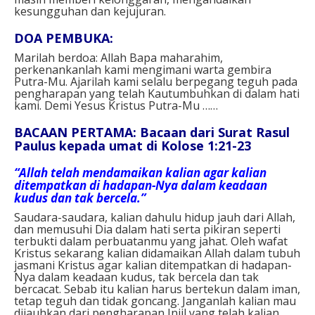
kesungguhan dan kejujuran.
DOA PEMBUKA:
Marilah berdoa: Allah Bapa maharahim,
perkenankanlah kami mengimani warta gembira
Putra-Mu. Ajarilah kami selalu berpegang teguh pada
pengharapan yang telah Kautumbuhkan di dalam hati
kami. Demi Yesus Kristus Putra-Mu ……
BACAAN PERTAMA: Bacaan dari Surat Rasul
Paulus kepada umat di Kolose 1:21-23
“Allah telah mendamaikan kalian agar kalian
ditempatkan di hadapan-Nya dalam keadaan
kudus dan tak bercela.”
Saudara-saudara, kalian dahulu hidup jauh dari Allah,
dan memusuhi Dia dalam hati serta pikiran seperti
terbukti dalam perbuatanmu yang jahat. Oleh wafat
Kristus sekarang kalian didamaikan Allah dalam tubuh
jasmani Kristus agar kalian ditempatkan di hadapan-
Nya dalam keadaan kudus, tak bercela dan tak
bercacat. Sebab itu kalian harus bertekun dalam iman,
tetap teguh dan tidak goncang. Janganlah kalian mau
dijauhkan dari pengharapan Injil yang telah kalian