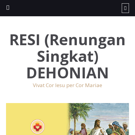
RESI (Renungan
Singkat)
DEHONIAN
Vivat Cor Iesu per Cor Mariae