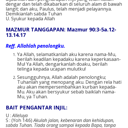
dengar dan telah dikabarkan di seluruh alam di bawah
langit; dan aku, Paulus, telah menjadi pelayannya.
Demikianlah sabda Tuhan
U. Syukur kepada Allah
MAZMUR TANGGAPAN: Mazmur 90:3-5a.12-
13.14.17
Reff.
Allahlah penolongku.
Ya Allah, selamatkanlah aku karena nama-Mu,
berilah keadilan kepadaku karena keperkasaan-
Mu! Ya Allah, dengarkanlah doaku, berilah
telinga kepada ucapan mulutku!
Sesungguhnya, Allah adalah penolongku;
Tuhanlah yang menopang aku. Dengan rela hati
aku akan mempersembahkan kurban kepada-
Mu. Aku akan bersyukur sebab baiklah nama-
Mu, ya Tuhan.
BAIT PENGANTAR INJIL:
U :
Alleluya
S : (Yoh 14:6)
Akulah jalan, kebenaran dan kehidupan,
sabda Tuhan. Tiada orang sampai kepada Bapa, tanpa