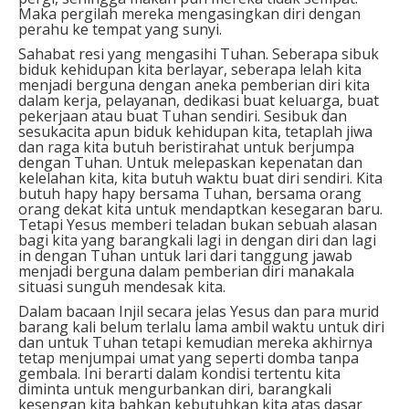
Maka pergilah mereka mengasingkan diri dengan
perahu ke tempat yang sunyi.
Sahabat resi yang mengasihi Tuhan.
Seberapa sibuk
biduk kehidupan kita berlayar, seberapa lelah kita
menjadi berguna dengan aneka pemberian diri kita
dalam kerja, pelayanan, dedikasi buat keluarga, buat
pekerjaan atau buat Tuhan sendiri. Sesibuk dan
sesukacita apun biduk kehidupan kita, tetaplah jiwa
dan raga kita butuh beristirahat untuk berjumpa
dengan Tuhan. Untuk melepaskan kepenatan dan
kelelahan kita, kita butuh waktu buat diri sendiri. Kita
butuh hapy hapy bersama Tuhan, bersama orang
orang dekat kita untuk mendaptkan kesegaran baru.
Tetapi Yesus memberi teladan bukan sebuah alasan
bagi kita yang barangkali lagi in dengan diri dan lagi
in dengan Tuhan untuk lari dari tanggung jawab
menjadi berguna dalam pemberian diri manakala
situasi sunguh mendesak kita.
Dalam bacaan Injil secara jelas Yesus dan para murid
barang kali belum terlalu lama ambil waktu untuk diri
dan untuk Tuhan tetapi kemudian mereka akhirnya
tetap menjumpai umat yang seperti domba tanpa
gembala. Ini berarti dalam kondisi tertentu kita
diminta untuk mengurbankan diri, barangkali
kesengan kita bahkan kebutuhkan kita atas dasar