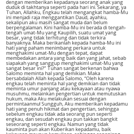
dengan memberikan kepadanya seorang anak yang
duduk di takhtanya seperti pada hari ini. Sekarang, ya
Tuhan, Allahku, Engkau telah mengangkat hamba-Mu
ini menjadi raja menggantikan Daud, ayahku,
sekalipun aku masih sangat muda dan belum
berpengalaman. Kini hamba-Mu ini berada di tengah-
tengah umat-Mu yang Kaupilih, suatu umat yang
besar, yang tidak terhitung dan tidak terkira
banyaknya. Maka berikanlah kepada hamba-Mu ini
hati yang paham menimbang perkara untuk
menghakimi umat-Mu dengan tepat, dapat
membedakan antara yang baik dan yang jahat, sebab
siapakah yang sanggup menghakimi umat-Mu yang
sangat besar ini?” Tuhan sangat berkenan bahwa
Salomo meminta hal yang demikian. Maka
bersabdalah Allah kepada Salomo, “Oleh karena
engkau telah meminta hal yang demikian dan tidak
meminta umur panjang atau kekayaan atau nyawa
musuhmu, melainkan pengertian untuk memutuskan
hukum, maka Aku melakukan sesuai dengan
permintaanmu! Sungguh, Aku memberikan kepadamu
hati yang penuh hikmat dan pengertian, sehingga
sebelum engkau tidak ada seorang pun seperti
engkau, dan sesudah engkau pun takkan bangkit
seseorang seperti engkau. Namun yang tidak
kauminta pun akan Kuberikan kepadamu, baik