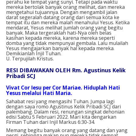
perahu ke tempat yang sunyi. Tetapi pada waktu
mereka bertolak banyak orang melihat, dan mereka
mengetahui tujuannya. Dengan mengambil jalan
darat segeralah datang orang dari semua kota ke
tempat itu dan mereka malah menahului Yesus. Ketika
mendarat, Yesus melihat jumlah orang yang begitu
banyak. Maka tergeraklah hati-Nya oleh belas
kasihan kepada mereka, karena mereka seperti
domba yang tidak mempunyai gembala. Lalu mulailah
Yesus mengajarkan banyak hal kepada mereka.
Demikianlah Injil Tuhan.
U. Terpujilah Kristus.
RESI DIBAWAKAN OLEH Rm. Agustinus Kelik
Pribadi SCJ
Vivat Cor Iesu per Cor Mariae. Hiduplah Hati
Yesus melalui Hati Maria.
Sahabat resi yang mengasihi Tuhan. Jumpa lagi
dengan saya romo Agustinus Kelik Pribadi SCJ dari
palembang. Dalam resi, renungan singkat dehonian
edisi Sabtu 5 Februari 2022. Mari kita dengarkan
Firman Tuhan dari Injil Markus 6:30-34.
Memang begitu banyak orang yang datang dan yang
pergi, sehingga makan pun mereka tidak sempat.