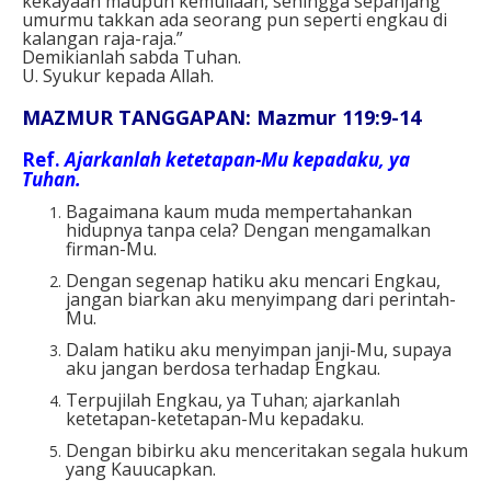
kekayaan maupun kemuliaan, sehingga sepanjang
umurmu takkan ada seorang pun seperti engkau di
kalangan raja-raja.”
Demikianlah sabda Tuhan.
U. Syukur kepada Allah.
MAZMUR TANGGAPAN: Mazmur 119:9-14
Ref.
Ajarkanlah ketetapan-Mu kepadaku, ya
Tuhan.
Bagaimana kaum muda mempertahankan
hidupnya tanpa cela? Dengan mengamalkan
firman-Mu.
Dengan segenap hatiku aku mencari Engkau,
jangan biarkan aku menyimpang dari perintah-
Mu.
Dalam hatiku aku menyimpan janji-Mu, supaya
aku jangan berdosa terhadap Engkau.
Terpujilah Engkau, ya Tuhan; ajarkanlah
ketetapan-ketetapan-Mu kepadaku.
Dengan bibirku aku menceritakan segala hukum
yang Kauucapkan.