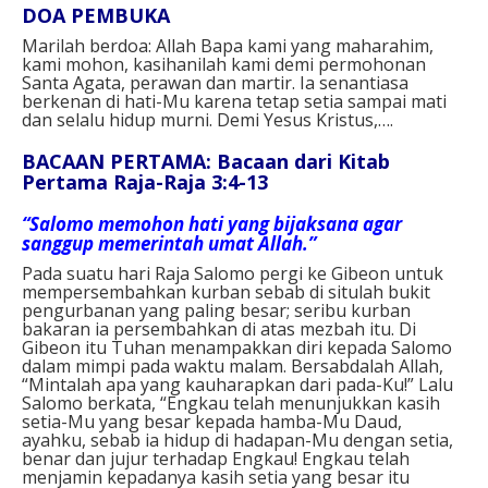
DOA PEMBUKA
Marilah berdoa:
Allah Bapa kami yang maharahim,
kami mohon, kasihanilah kami
demi permohonan
Santa Agata, perawan dan martir.
Ia senantiasa
berkenan di hati-Mu
karena tetap setia sampai mati
dan selalu hidup murni.
Demi Yesus Kristus,….
BACAAN PERTAMA: Bacaan dari Kitab
Pertama Raja-Raja 3:4-13
“Salomo memohon hati yang bijaksana agar
sanggup memerintah umat Allah.”
Pada suatu hari Raja Salomo pergi ke Gibeon untuk
mempersembahkan kurban sebab di situlah bukit
pengurbanan yang paling besar; seribu kurban
bakaran ia persembahkan di atas mezbah itu. Di
Gibeon itu Tuhan menampakkan diri kepada Salomo
dalam mimpi pada waktu malam. Bersabdalah Allah,
“Mintalah apa yang kauharapkan dari pada-Ku!” Lalu
Salomo berkata, “Engkau telah menunjukkan kasih
setia-Mu yang besar kepada hamba-Mu Daud,
ayahku, sebab ia hidup di hadapan-Mu dengan setia,
benar dan jujur terhadap Engkau! Engkau telah
menjamin kepadanya kasih setia yang besar itu