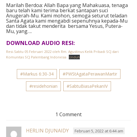
Marilah Berdoa:
Allah Bapa yang Mahakuasa,
tenaga
baru telah kami terima
berkat santapan suci
Anugerah-Mu.
Kami mohon, semoga seturut teladan
Santa Agata
kami mengabdi sepenuhnya kepada-Mu
dan tidak takut menderita
bersama Yesus, Putera-
Mu, yang….
DOWNLOAD AUDIO RESI:
Resi-Sabtu 05 Februari 2022 oleh Rm. Agustinus Kelik Pribadi SCJ dari
Komunitas SCJ Palembang Indonesia
Unduh
#Markus 6:30-34
#PWStAgataPerawanMartir
#residehonian
#SabtuBiasaPekanIV
1 Comment
HERLIN DJUNAIDY
Februari 5, 2022 at 6:44 am