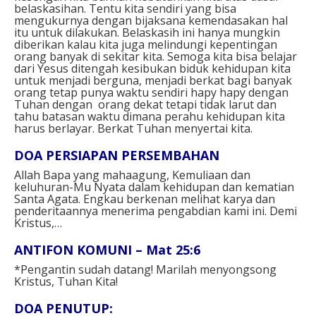
belaskasihan. Tentu kita sendiri yang bisa
mengukurnya dengan bijaksana kemendasakan hal
itu untuk dilakukan. Belaskasih ini hanya mungkin
diberikan kalau kita juga melindungi kepentingan
orang banyak di sekitar kita. Semoga kita bisa belajar
dari Yesus ditengah kesibukan biduk kehidupan kita
untuk menjadi berguna, menjadi berkat bagi banyak
orang tetap punya waktu sendiri hapy hapy dengan
Tuhan dengan orang dekat tetapi tidak larut dan
tahu batasan waktu dimana perahu kehidupan kita
harus berlayar. Berkat Tuhan menyertai kita.
DOA PERSIAPAN PERSEMBAHAN
Allah Bapa yang mahaagung,
Kemuliaan dan
keluhuran-Mu Nyata
dalam kehidupan dan kematian
Santa Agata.
Engkau berkenan melihat
karya dan
penderitaannya
menerima pengabdian kami ini.
Demi
Kristus,…
ANTIFON KOMUNI – Mat 25:6
*Pengantin sudah datang!
Marilah menyongsong
Kristus, Tuhan Kita!
DOA PENUTUP: