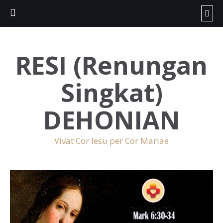
RESI (Renungan
Singkat)
DEHONIAN
Vivat Cor Iesu per Cor Mariae