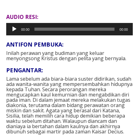
AUDIO RESI:
Pemutar
00:00
00:00
Audio
ANTIFON PEMBUKA:
Inilah perawan yang budiman
yang keluar
menyongsong Kristus
dengan pelita yang bernyala.
PENGANTAR:
Lama sebelum ada biara-biara suster didirikan, sudah
ada wanita-wanita yang mempersembahkan hidupnya
kepada Tuhan. Secara perorangan mereka
mengucapkan kaul kemurnian dan mengabdikan diri
pada iman. Di dalam jemaat mereka melakukan tugas
diakonia, terutama dalam bidang perawatan orang
miskin dan sakit. Agata yang berasal dari Katana,
Sisilia, telah memilih cara hidup demikian beberapa
waktu sebelum ditahan. Walaupun diancam dan
dianiaya ia bertahan dalam kaulnya dan akhirnya
dibunuh sebagai martir pada zaman Kaisar Decius.