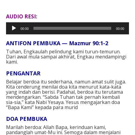
AUDIO RESI:
Pemutar
00:00
00:00
Audio
ANTIFON PEMBUKA — Mazmur 90:1-2⁣
Tuhan, Engkaulah pelindung kami turun-temurun.
Dari awal mula sampai akhirat, Engkau mendampingi
kami.⁣
PENGANTAR⁣
Belajar berdoa itu sederhana, namun amat sulit juga.
Kita cenderung menilai doa kita menurut kata-kata
yang indah dan berisi. Padahal, berdoa itu terutama
mendengarkan. “Sabda Tuhan tak pernah kembali
sia-sia,” kata Nabi Yesaya. Yesus mengajarkan doa
“Bapa Kami” kepada para murid⁣
DOA PEMBUKA⁣
Marilah berdoa: Allah Bapa, kerinduan kami,
pandanglah umat-Mu ini. Semoga dalam menjalani