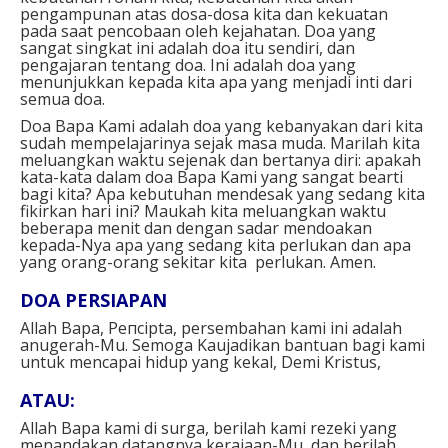
pengampunan atas dosa-dosa kita dan kekuatan
pada saat pencobaan oleh kejahatan. Doa yang
sangat singkat ini adalah doa itu sendiri, dan
pengajaran tentang doa. Ini adalah doa yang
menunjukkan kepada kita apa yang menjadi inti dari
semua doa.
Doa Bapa Kami adalah doa yang kebanyakan dari kita
sudah mempelajarinya sejak masa muda. Marilah kita
meluangkan waktu sejenak dan bertanya diri: apakah
kata-kata dalam doa Bapa Kami yang sangat bearti
bagi kita? Apa kebutuhan mendesak yang sedang kita
fikirkan hari ini? Maukah kita meluangkan waktu
beberapa menit dan dengan sadar mendoakan
kepada-Nya apa yang sedang kita perlukan dan apa
yang orang-orang sekitar kita perlukan. Amen.
DOA PERSIAPAN⁣
Allah Bapa, Репсipta, persembahan kami ini adalah
anugerah-Mu. Semoga Kaujadikan bantuan bagi kami
untuk mencapai hidup yang kekal, Demi Kristus,⁣⁣
ATAU:⁣
Allah Bapa kami di surga, berilah kami rezeki yang
menandakan datangnya kerajaan-Mu, dan berilah