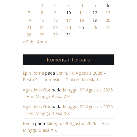
1
2
3
4
5
6
7
8
9
10
11
12
13
14
15
16
17
18
19
20
21
22
23
24
25
26
27
28
29
30
31
« Feb
Apr »
Komentar Terbaru
Epin Roma
pada
Senin, 10 Agustus 2026 –
Pesta St. Laurensius, Diakon dan Martir
Agustinus Gor
pada
Minggu, 09 Agustus 2026
– Hari Minggu Biasa XIX
Agustinus Gor
pada
Minggu, 09 Agustus 2026
– Hari Minggu Biasa XIX
Herlin
pada
Minggu, 09 Agustus 2026 – Hari
Minggu Biasa XIX