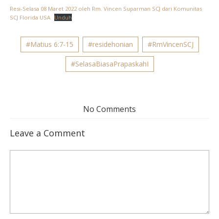
Resi-Selasa 08 Maret 2022 oleh Rm. Vincen Suparman SCJ dari Komunitas
SCJ Florida USA
Unduh
#Matius 6:7-15
#residehonian
#RmVincenSCJ
#SelasaBiasaPrapaskahI
No Comments
Leave a Comment