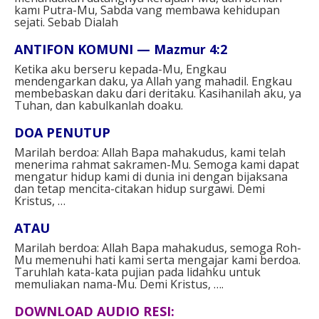
kamı Putra-Mu, Sabda vang membawa kehidupan
sejati. Sebab Dialah⁣⁣
ANTIFON KOMUNI — Mazmur 4:2⁣
Ketika aku berseru kepada-Mu, Engkau
mendengarkan daku, ya Allah yang mahadil. Engkau
membebaskan daku dari deritaku. Kasihanilah aku, ya
Tuhan, dan kabulkanlah doaku.⁣⁣
DOA PENUTUP⁣
Marilah berdoa: Allah Bapa mahakudus, kami telah
menerima rahmat sakramen-Mu. Semoga kami dapat
mengatur hidup kami di dunia ini dengan bijaksana
dan tetap mencita-citakan hidup surgawi. Demi
Kristus, …⁣⁣
ATAU⁣
Marilah berdoa: Allah Bapa mahakudus, semoga Roh-
Mu memenuhi hati kami serta mengajar kami berdoa.
Taruhlah kata-kata pujian pada lidahku untuk
memuliakan nama-Mu. Demi Kristus, ….
DOWNLOAD AUDIO RESI: