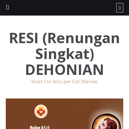
RESI (Renungan
Singkat)
DEHONIAN
Vivat Cor Iesu per Cor Mariae