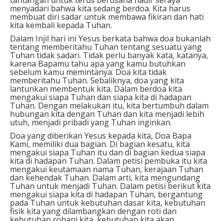
menyadari bahwa kita sedang berdoa. Kita harus
membuat diri sadar untuk membawa fikiran dan hati
kita kembali kepada Tuhan.
Dalam Injil hari ini Yesus berkata bahwa doa bukanlah
tentang memberitahu Tuhan tentang sesuatu yang
Tuhan tidak sadari. Tidak perlu banyak kata, katanya,
karena Bapamu tahu apa yang kamu butuhkan
sebelum kamu memintanya. Doa kita tidak
memberitahu Tuhan. Sebaliknya, doa yang kita
lantunkan membentuk kita. Dalam berdoa kita
mengakui siapa Tuhan dan siapa kita di hadapan
Tuhan. Dengan melakukan itu, kita bertumbuh dalam
hubungan kita dengan Tuhan dan kita menjadi lebih
utuh, menjadi pribadi yang Tuhan inginkan.
Doa yang diberikan Yesus kepada kita, Doa Bapa
Kami, memiliki dua bagian. Di bagian kesatu, kita
mengakui siapa Tuhan itu dan di bagian kedua siapa
kita di hadapan Tuhan. Dalam petisi pembuka itu kita
mengakui keutamaan nama Tuhan, kerajaan Tuhan
dan kehendak Tuhan. Dalam arti, kita mengundang
Tuhan untuk menjadi Tuhan. Dalam petisi berikut kita
mengakui siapa kita di hadapan Tuhan, bergantung
pada Tuhan untuk kebutuhan dasar kita, kebutuhan
fisik kita yang dilambangkan dengan roti dan
kebutuhan rohani kita, kebutuhan kita akan