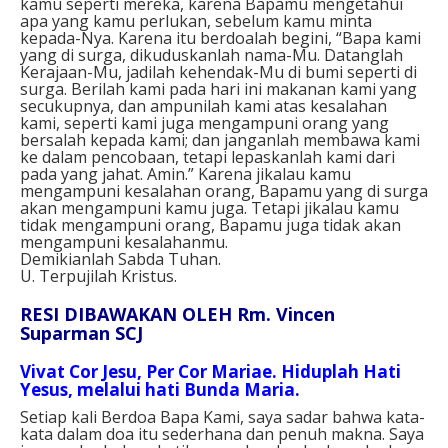
kamu seperti mereka, karena Bapamu mengetahui
apa yang kamu perlukan, sebelum kamu minta
kepada-Nya. Karena itu berdoalah begini, “Bapa kami
yang di surga, dikuduskanlah nama-Mu. Datanglah
Kerajaan-Mu, jadilah kehendak-Mu di bumi seperti di
surga. Berilah kami pada hari ini makanan kami yang
secukupnya, dan ampunilah kami atas kesalahan
kami, seperti kami juga mengampuni orang yang
bersalah kepada kami; dan janganlah membawa kami
ke dalam pencobaan, tetapi lepaskanlah kami dari
pada yang jahat. Amin.” Karena jikalau kamu
mengampuni kesalahan orang, Bapamu yang di surga
akan mengampuni kamu juga. Tetapi jikalau kamu
tidak mengampuni orang, Bapamu juga tidak akan
mengampuni kesalahanmu.
Demikianlah Sabda Tuhan.
U. Terpujilah Kristus.
RESI DIBAWAKAN OLEH Rm. Vincen
Suparman SCJ
Vivat Cor Jesu, Per Cor Mariae. Hiduplah Hati
Yesus, melalui hati Bunda Maria.
Setiap kali Berdoa Bapa Kami, saya sadar bahwa kata-
kata dalam doa itu sederhana dan penuh makna. Saya