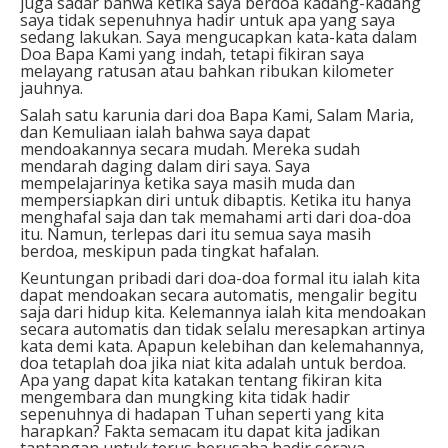
juga sadar bahwa ketika saya berdoa kadang-kadang
saya tidak sepenuhnya hadir untuk apa yang saya
sedang lakukan. Saya mengucapkan kata-kata dalam
Doa Bapa Kami yang indah, tetapi fikiran saya
melayang ratusan atau bahkan ribukan kilometer
jauhnya.
Salah satu karunia dari doa Bapa Kami, Salam Maria,
dan Kemuliaan ialah bahwa saya dapat
mendoakannya secara mudah. Mereka sudah
mendarah daging dalam diri saya. Saya
mempelajarinya ketika saya masih muda dan
mempersiapkan diri untuk dibaptis. Ketika itu hanya
menghafal saja dan tak memahami arti dari doa-doa
itu. Namun, terlepas dari itu semua saya masih
berdoa, meskipun pada tingkat hafalan.
Keuntungan pribadi dari doa-doa formal itu ialah kita
dapat mendoakan secara automatis, mengalir begitu
saja dari hidup kita. Kelemannya ialah kita mendoakan
secara automatis dan tidak selalu meresapkan artinya
kata demi kata. Apapun kelebihan dan kelemahannya,
doa tetaplah doa jika niat kita adalah untuk berdoa.
Apa yang dapat kita katakan tentang fikiran kita
mengembara dan mungking kita tidak hadir
sepenuhnya di hadapan Tuhan seperti yang kita
harapkan? Fakta semacam itu dapat kita jadikan
tantangan untuk terus berusaha hadir seraya