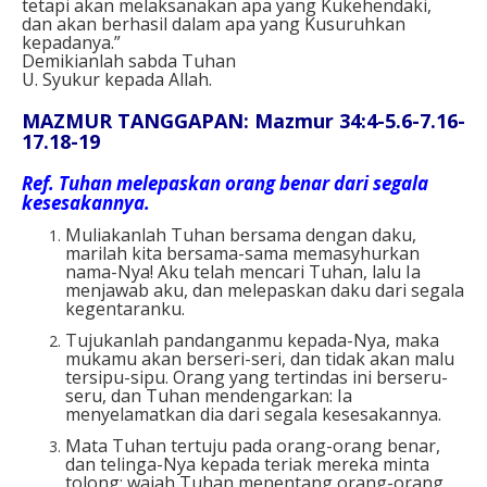
tetapi akan melaksanakan apa yang Kukehendaki,
dan akan berhasil dalam apa yang Kusuruhkan
kepadanya.”
Demikianlah sabda Tuhan
U. Syukur kepada Allah.
MAZMUR TANGGAPAN: Mazmur 34:4-5.6-7.16-
17.18-19
Ref.
Tuhan melepaskan orang benar dari segala
kesesakannya.
Muliakanlah Tuhan bersama dengan daku,
marilah kita bersama-sama memasyhurkan
nama-Nya! Aku telah mencari Tuhan, lalu Ia
menjawab aku, dan melepaskan daku dari segala
kegentaranku.
Tujukanlah pandanganmu kepada-Nya, maka
mukamu akan berseri-seri, dan tidak akan malu
tersipu-sipu. Orang yang tertindas ini berseru-
seru, dan Tuhan mendengarkan: Ia
menyelamatkan dia dari segala kesesakannya.
Mata Tuhan tertuju pada orang-orang benar,
dan telinga-Nya kepada teriak mereka minta
tolong: wajah Tuhan menentang orang-orang