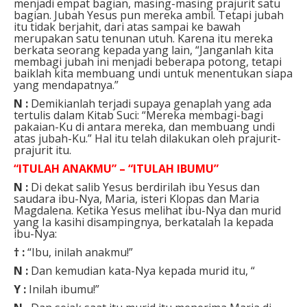
menjadi empat bagian, masing-masing prajurit satu
bagian. Jubah Yesus pun mereka ambil. Tetapi jubah
itu tidak berjahit, dari atas sampai ke bawah
merupakan satu tenunan utuh. Karena itu mereka
berkata seorang kepada yang lain, “Janganlah kita
membagi jubah ini menjadi beberapa potong, tetapi
baiklah kita membuang undi untuk menentukan siapa
yang mendapatnya.”
N :
Demikianlah terjadi supaya genaplah yang ada
tertulis dalam Kitab Suci: “Mereka membagi-bagi
pakaian-Ku di antara mereka, dan membuang undi
atas jubah-Ku.” Hal itu telah dilakukan oleh prajurit-
prajurit itu.
“
ITULAH ANAKMU”
– “
ITULAH IBUMU”
N :
Di dekat salib Yesus berdirilah ibu Yesus dan
saudara ibu-Nya, Maria, isteri Klopas dan Maria
Magdalena. Ketika Yesus melihat ibu-Nya dan murid
yang Ia kasihi disampingnya, berkatalah Ia kepada
ibu-Nya:
† :
“Ibu, inilah anakmu!”
N :
Dan kemudian kata-Nya kepada murid itu, “
Y :
Inilah ibumu!”