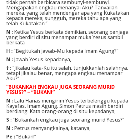
tidak pernah berbicara sembunyi-sembunyi.
Mengapakah engkau menanyai Aku? Tanyailah
mereka, yang telah mendengar apa yang Kukatakan
kepada mereka; sungguh, mereka tahu apa yang
telah Kukatakan.”
N :
Ketika Yesus berkata demikian, seorang penjaga
yang berdiri di situ menampar muka Yesus sambil
berkata
H :
“Begitukah jawab-Mu kepada Imam Agung?”
N :
Jawab Yesus kepadanya,
† :
“Jikalau kata-Ku itu salah, tunjukkanlah salahnya,
tetapi jikalau benar, mengapa engkau menampar
Aku?”
“BUKANKAH ENGKAU JUGA SEORANG MURID
YESUS?” – “BUKAN!”
N :
Lalu Hanas mengirim Yesus terbelenggu kepada
Kayafas, Imam Agung. Simon Petrus masih berdiri
berdiang. Kata orang-orang di situ kepadanya,
S :
“Bukankah engkau juga seorang murid Yesus?”
N :
Petrus menyangkalnya, katanya,
Pe :
“Bukan!”