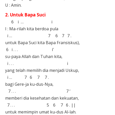
U : Amin.⁣⁣
2. Untuk Bapa Suci⁣
6 i … ⁣ i
I : Ma-rilah kita berdoa pula⁣
i … 7 6 7 7 . ⁣
untuk Bapa Suci kita Bapa Fransiskus),⁣
6 i . . . i’⁣
su-paya Allah dan Tuhan kita,⁣
i . . . i⁣
yang telah memilih dia menjadi Uskup, ⁣
i … 7 6 7 7 . ⁣
bagi Gere-ja ku-dus-Nya,⁣
7 . . . 7 ‘ ⁣
memberi dia kesehatan dan kekuatan, ⁣
7 . . . 5 6 7 6 . ||⁣
untuk memimpin umat ku-dus Al-lah.⁣⁣