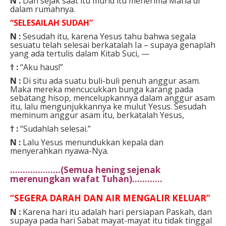
N .
Dan sejak saat itu murid itu menerima Maria di
dalam rumahnya.
“SELESAILAH SUDAH”
N :
Sesudah itu, karena Yesus tahu bahwa segala
sesuatu telah selesai berkatalah Ia – supaya genaplah
yang ada tertulis dalam Kitab Suci, —
† :
“Aku haus!”
N :
Di situ ada suatu buli-buli penuh anggur asam.
Maka mereka mencucukkan bunga karang pada
sebatang hisop, mencelupkannya dalam anggur asam
itu, lalu mengunjukkannya ke mulut Yesus. Sesudah
meminum anggur asam itu, berkatalah Yesus,
† :
“Sudahlah selesai.”
N :
Lalu Yesus menundukkan kepala dan
menyerahkan nyawa-Nya.
………………..(Semua hening sejenak
merenungkan wafat Tuhan)…………
“SEGERA DARAH DAN AIR MENGALIR KELUAR”
N :
Karena hari itu adalah hari persiapan Paskah, dan
supaya pada hari Sabat mayat-mayat itu tidak tinggal