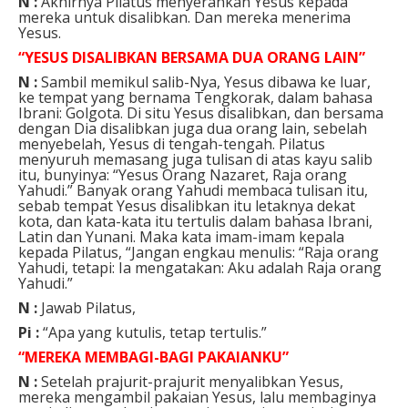
N :
Akhirnya Pilatus menyerahkan Yesus kepada
mereka untuk disalibkan. Dan mereka menerima
Yesus.
“YESUS DISALIBKAN BERSAMA DUA ORANG LAIN”
N :
Sambil memikul salib-Nya, Yesus dibawa ke luar,
ke tempat yang bernama Tengkorak, dalam bahasa
Ibrani: Golgota. Di situ Yesus disalibkan, dan bersama
dengan Dia disalibkan juga dua orang lain, sebelah
menyebelah, Yesus di tengah-tengah. Pilatus
menyuruh memasang juga tulisan di atas kayu salib
itu, bunyinya: “Yesus Orang Nazaret, Raja orang
Yahudi.” Banyak orang Yahudi membaca tulisan itu,
sebab tempat Yesus disalibkan itu letaknya dekat
kota, dan kata-kata itu tertulis dalam bahasa Ibrani,
Latin dan Yunani. Maka kata imam-imam kepala
kepada Pilatus, “Jangan engkau menulis: “Raja orang
Yahudi, tetapi: Ia mengatakan: Aku adalah Raja orang
Yahudi.”
N :
Jawab Pilatus,
Pi :
“Apa yang kutulis, tetap tertulis.”
“MEREKA MEMBAGI-BAGI PAKAIANKU”
N :
Setelah prajurit-prajurit menyalibkan Yesus,
mereka mengambil pakaian Yesus, lalu membaginya