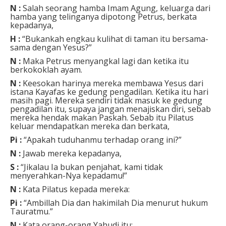
N :
Salah seorang hamba Imam Agung, keluarga dari
hamba yang telinganya dipotong Petrus, berkata
kepadanya,
H :
“Bukankah engkau kulihat di taman itu bersama-
sama dengan Yesus?”
N :
Maka Petrus menyangkal lagi dan ketika itu
berkokoklah ayam.
N :
Keesokan harinya mereka membawa Yesus dari
istana Kayafas ke gedung pengadilan. Ketika itu hari
masih pagi. Mereka sendiri tidak masuk ke gedung
pengadilan itu, supaya jangan menajiskan diri, sebab
mereka hendak makan Paskah. Sebab itu Pilatus
keluar mendapatkan mereka dan berkata,
Pi :
“Apakah tuduhanmu terhadap orang ini?”
N :
Jawab mereka kepadanya,
S :
“Jikalau Ia bukan penjahat, kami tidak
menyerahkan-Nya kepadamu!”
N :
Kata Pilatus kepada mereka:
Pi :
“Ambillah Dia dan hakimilah Dia menurut hukum
Tauratmu.”
N :
Kata orang-orang Yahudi itu: