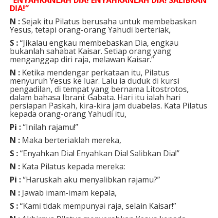
DIA!”
N :
Sejak itu Pilatus berusaha untuk membebaskan
Yesus, tetapi orang-orang Yahudi berteriak,
S :
“Jikalau engkau membebaskan Dia, engkau
bukanlah sahabat Kaisar. Setiap orang yang
menganggap diri raja, melawan Kaisar.”
N :
Ketika mendengar perkataan itu, Pilatus
menyuruh Yesus ke luar. Lalu ia duduk di kursi
pengadilan, di tempat yang bernama Litostrotos,
dalam bahasa Ibrani: Gabata. Hari itu ialah hari
persiapan Paskah, kira-kira jam duabelas. Kata Pilatus
kepada orang-orang Yahudi itu,
Pi :
“Inilah rajamu!”
N :
Maka berteriaklah mereka,
S :
“Enyahkan Dia! Enyahkan Dia! Salibkan Dia!”
N :
Kata Pilatus kepada mereka:
Pi :
“Haruskah aku menyalibkan rajamu?”
N :
Jawab imam-imam kepala,
S :
“Kami tidak mempunyai raja, selain Kaisar!”