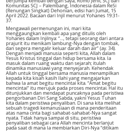
berjumpa kembali dengan saya, Romo Jenli, SCJ dari
Komunitas SCJ – Palembang, Indonesia dalam ReSi
(Renungan Singkat) Dehonian, edisi hari Jumat, 15
April 2022. Bacaan dari Injil menurut Yohanes 19:31-
37.
Mengawali permenungan ini, mari kita
menggaungkan kembali apa yang ditulis oleh
Yohanes dalam Injilnya: “…, tetapi seorang dari antara
prajurit itu menikam lambung-Nya dengan tombak,
dan segera mengalir keluar darah dan air” (ay. 34).
Dengan menjadi manusia seperti kita, Allah dalam
Yesus Kristus tinggal dan hidup bersama kita. Ia
masuk dalam ruang waktu dan sejarah; itulah
dinamika manusiawi yang menyejarah. Kehendak
Allah untuk tinggal bersama manusia menampilkan
kepada kita kisah kasih Ilahi yang mengajarkan
bahwa Ia amat begitu mencintai kita. “Amat begitu
mencintai” itu merujuk pada proses mencintai. Hal itu
ditunjukkan dan mendapat puncaknya pada peristiwa
pengorbanan Diri Sang Sabda, yakni Yesus Tuhan
kita dalam peristiwa penyaliban. Di sana kita melihat
sebuah tragedi kemanusiaan di mana penderitaan
atas nama cinta bagi sahabat-sahabat-Nya sangat
nyata. Tidak hanya sampai di situ, peristiwa
penyaliban sebagai cara Allah mencinta berlanjut
pada saat di mana Ia membiarkan Diri-Nya “ditikam