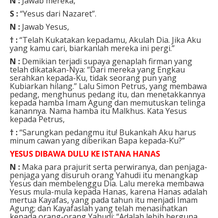
N :
Jawab mereka,
S :
“Yesus dari Nazaret”.
N :
Jawab Yesus,
† :
“Telah Kukatakan kepadamu, Akulah Dia. Jika Aku
yang kamu cari, biarkanlah mereka ini pergi.”
N :
Demikian terjadi supaya genaplah firman yang
telah dikatakan-Nya: “Dari mereka yang Engkau
serahkan kepada-Ku, tidak seorang pun yang
Kubiarkan hilang.” Lalu Simon Petrus, yang membawa
pedang, menghunus pedang itu, dan menetakkannya
kepada hamba Imam Agung dan memutuskan telinga
kanannya. Nama hamba itu Malkhus. Kata Yesus
kepada Petrus,
† :
“Sarungkan pedangmu itu! Bukankah Aku harus
minum cawan yang diberikan Bapa kepada-Ku?”
YESUS DIBAWA DULU KE ISTANA HANAS
N :
Maka para prajurit serta perwiranya, dan penjaga-
penjaga yang disuruh orang Yahudi itu menangkap
Yesus dan membelenggu Dia. Lalu mereka membawa
Yesus mula-mula kepada Hanas, karena Hanas adalah
mertua Kayafas, yang pada tahun itu menjadi Imam
Agung; dan Kayafaslah yang telah menasihatkan
kepada orang-orang Yahudi: “Adalah lebih berguna