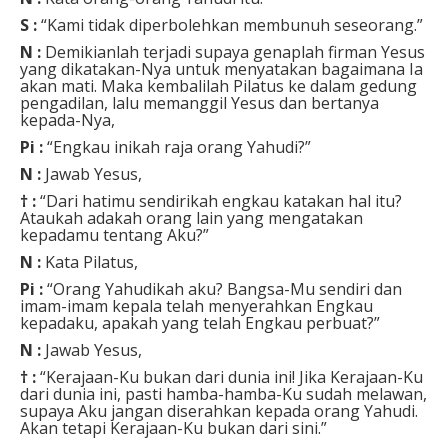
S :
“Kami tidak diperbolehkan membunuh seseorang.”
N :
Demikianlah terjadi supaya genaplah firman Yesus
yang dikatakan-Nya untuk menyatakan bagaimana Ia
akan mati. Maka kembalilah Pilatus ke dalam gedung
pengadilan, lalu memanggil Yesus dan bertanya
kepada-Nya,
Pi :
“Engkau inikah raja orang Yahudi?”
N :
Jawab Yesus,
† :
“Dari hatimu sendirikah engkau katakan hal itu?
Ataukah adakah orang lain yang mengatakan
kepadamu tentang Aku?”
N :
Kata Pilatus,
Pi :
“Orang Yahudikah aku? Bangsa-Mu sendiri dan
imam-imam kepala telah menyerahkan Engkau
kepadaku, apakah yang telah Engkau perbuat?”
N :
Jawab Yesus,
† :
“Kerajaan-Ku bukan dari dunia ini! Jika Kerajaan-Ku
dari dunia ini, pasti hamba-hamba-Ku sudah melawan,
supaya Aku jangan diserahkan kepada orang Yahudi.
Akan tetapi Kerajaan-Ku bukan dari sini.”