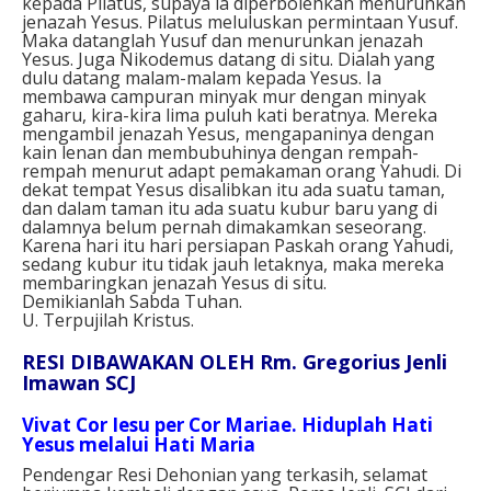
kepada Pilatus, supaya ia diperbolehkan menurunkan
jenazah Yesus. Pilatus meluluskan permintaan Yusuf.
Maka datanglah Yusuf dan menurunkan jenazah
Yesus. Juga Nikodemus datang di situ. Dialah yang
dulu datang malam-malam kepada Yesus. Ia
membawa campuran minyak mur dengan minyak
gaharu, kira-kira lima puluh kati beratnya. Mereka
mengambil jenazah Yesus, mengapaninya dengan
kain lenan dan membubuhinya dengan rempah-
rempah menurut adapt pemakaman orang Yahudi. Di
dekat tempat Yesus disalibkan itu ada suatu taman,
dan dalam taman itu ada suatu kubur baru yang di
dalamnya belum pernah dimakamkan seseorang.
Karena hari itu hari persiapan Paskah orang Yahudi,
sedang kubur itu tidak jauh letaknya, maka mereka
membaringkan jenazah Yesus di situ.
Demikianlah Sabda Tuhan.
U. Terpujilah Kristus.
RESI DIBAWAKAN OLEH Rm. Gregorius Jenli
Imawan SCJ
Vivat Cor Iesu per Cor Mariae. Hiduplah Hati
Yesus melalui Hati Maria
Pendengar Resi Dehonian yang terkasih, selamat