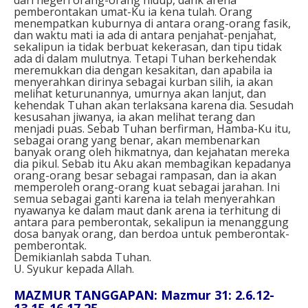
pemberontakan umat-Ku ia kena tulah. Orang
menempatkan kuburnya di antara orang-orang fasik,
dan waktu mati ia ada di antara penjahat-penjahat,
sekalipun ia tidak berbuat kekerasan, dan tipu tidak
ada di dalam mulutnya. Tetapi Tuhan berkehendak
meremukkan dia dengan kesakitan, dan apabila ia
menyerahkan dirinya sebagai kurban silih, ia akan
melihat keturunannya, umurnya akan lanjut, dan
kehendak Tuhan akan terlaksana karena dia. Sesudah
kesusahan jiwanya, ia akan melihat terang dan
menjadi puas. Sebab Tuhan berfirman, Hamba-Ku itu,
sebagai orang yang benar, akan membenarkan
banyak orang oleh hikmatnya, dan kejahatan mereka
dia pikul. Sebab itu Aku akan membagikan kepadanya
orang-orang besar sebagai rampasan, dan ia akan
memperoleh orang-orang kuat sebagai jarahan. Ini
semua sebagai ganti karena ia telah menyerahkan
nyawanya ke dalam maut dank arena ia terhitung di
antara para pemberontak, sekalipun ia menanggung
dosa banyak orang, dan berdoa untuk pemberontak-
pemberontak.
Demikianlah sabda Tuhan.
U. Syukur kepada Allah.
MAZMUR TANGGAPAN: Mazmur 31: 2.6.12-
13.15-16.17.25