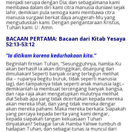
menjadi serupa dengan Dia; dan sebagaimana kami
membawa dalam diri kami citra manusia duniawi sejak
lahir, demikian pula semoga kami membawa citra
manusia surgawi berkat daya anugerah-Mu yang
menguduskan kami. Dengan pengantaraan Kristus,
Tuhan kami. U : Amin.⁣
BACAAN PERTAMA: Bacaan dari Kitab Yesaya
52:13-53:12
“Ia ditikam karena kedurhakaan kita.”
Beginilah firman Tuhan, “Sesungguhnya, hamba-Ku
akan berhasil! Ia akan ditinggikan, disanjung dan
dimuliakan! Seperti banyak orang tertegun melihat
dia – rupanya begitu buruk, tidak seperti manusia
lagi, dan tampaknya tidak seperti anak manusia lagi,–
demikianlah ia membuat tercengang banyak bangsa,
dan raja-raja akan mengatupkan mulutnya melihat
dia! Sebab apa yang tidak diceritakan kepada mereka
akan mereka lihat, dan yang tidak mereka dengar
akan mereka pahami. Maka mereka berkata: Siapakah
yang percaya kepada berita yang kami dengar,
kepada siapakah tangan kekuasaan Tuhan
dinyatakan? Sebagai taruk Hamba Yahwe tumbuh di
hadapan Tuhan, dan sebagai tunas ia muncul dari