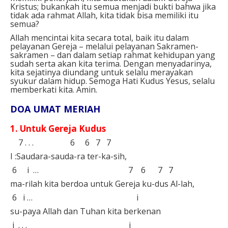
Kristus; bukankah itu semua menjadi bukti bahwa jika
tidak ada rahmat Allah, kita tidak bisa memiliki itu
semua?
Allah mencintai kita secara total, baik itu dalam
pelayanan Gereja – melalui pelayanan Sakramen-
sakramen – dan dalam setiap rahmat kehidupan yang
sudah serta akan kita terima. Dengan menyadarinya,
kita sejatinya diundang untuk selalu merayakan
syukur dalam hidup. Semoga Hati Kudus Yesus, selalu
memberkati kita. Amin.
DOA UMAT MERIAH⁣
1. Untuk Gereja Kudus⁣
7 . . . 6 6 7 7⁣
I :Saudara-sauda-ra ter-ka-sih,⁣
6 i … 7 6 7 7⁣
ma-rilah kita berdoa untuk Gereja ku-dus Al-lah,⁣
6 i … i⁣
su-paya Allah dan Tuhan kita berkenan⁣
⁣ i . . . i