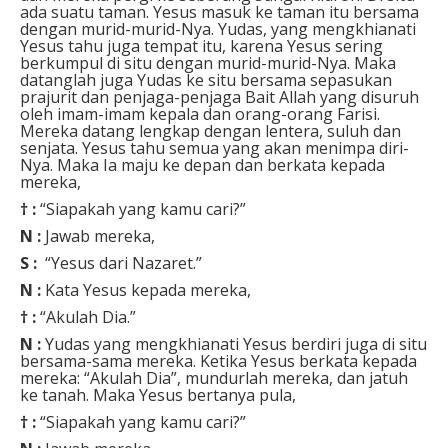
ada suatu taman. Yesus masuk ke taman itu bersama
dengan murid-murid-Nya. Yudas, yang mengkhianati
Yesus tahu juga tempat itu, karena Yesus sering
berkumpul di situ dengan murid-murid-Nya. Maka
datanglah juga Yudas ke situ bersama sepasukan
prajurit dan penjaga-penjaga Bait Allah yang disuruh
oleh imam-imam kepala dan orang-orang Farisi.
Mereka datang lengkap dengan lentera, suluh dan
senjata. Yesus tahu semua yang akan menimpa diri-
Nya. Maka Ia maju ke depan dan berkata kepada
mereka,
† :
“Siapakah yang kamu cari?”
N :
Jawab mereka,
S :
“Yesus dari Nazaret.”
N :
Kata Yesus kepada mereka,
† :
“Akulah Dia.”
N :
Yudas yang mengkhianati Yesus berdiri juga di situ
bersama-sama mereka. Ketika Yesus berkata kepada
mereka: “Akulah Dia”, mundurlah mereka, dan jatuh
ke tanah. Maka Yesus bertanya pula,
† :
“Siapakah yang kamu cari?”