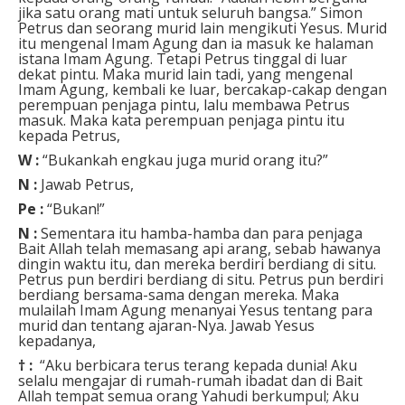
jika satu orang mati untuk seluruh bangsa.” Simon
Petrus dan seorang murid lain mengikuti Yesus. Murid
itu mengenal Imam Agung dan ia masuk ke halaman
istana Imam Agung. Tetapi Petrus tinggal di luar
dekat pintu. Maka murid lain tadi, yang mengenal
Imam Agung, kembali ke luar, bercakap-cakap dengan
perempuan penjaga pintu, lalu membawa Petrus
masuk. Maka kata perempuan penjaga pintu itu
kepada Petrus,
W :
“Bukankah engkau juga murid orang itu?”
N :
Jawab Petrus,
Pe :
“Bukan!”
N :
Sementara itu hamba-hamba dan para penjaga
Bait Allah telah memasang api arang, sebab hawanya
dingin waktu itu, dan mereka berdiri berdiang di situ.
Petrus pun berdiri berdiang di situ. Petrus pun berdiri
berdiang bersama-sama dengan mereka. Maka
mulailah Imam Agung menanyai Yesus tentang para
murid dan tentang ajaran-Nya. Jawab Yesus
kepadanya,
† :
“Aku berbicara terus terang kepada dunia! Aku
selalu mengajar di rumah-rumah ibadat dan di Bait
Allah tempat semua orang Yahudi berkumpul; Aku