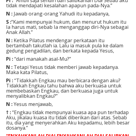
Pi :
“Ambil saja sendiri dan salibkanlah Dia! Sebab aku
tidak mendapati kesalahan apapun pada-Nya.”
N :
Jawab orang-orang Yahudi itu kepadanya,
S :
“Kami mempunyai hukum, dan menurut hukum itu
Ia harus mati, sebab Ia menganggap diri-Nya sebagai
Anak Allah.”
N :
Ketika Pilatus mendengar perkataan itu
bertambah takutlah ia. Lalu ia masuk pula ke dalam
gedung pengadilan, dan berkata kepada Yesus,
Pi :
“dari manakah asal-Mu?”
N :
Tetapi Yesus tidak memberi jawab kepadanya.
Maka kata Pilatus,
Pi :
“Tidakkah Engkau mau berbicara dengan aku?
Tidakkah Engkau tahu bahwa aku berkuasa untuk
membebaskan Engkau, dan berkuasa juga untuk
menyalibkan Engkau?”
N :
Yesus menjawab,
† :
“Engkau tidak mempunyai kuasa apa pun terhadap
Aku, jikalau kuasa itu tidak diberikan dari atas. Sebab
itu, dia yang menyerahkan Aku kepadamu, lebih besar
dosanya.”
“ENYAHKANLAH DIA! ENYAHKANLAH DIA! SALIBKAN