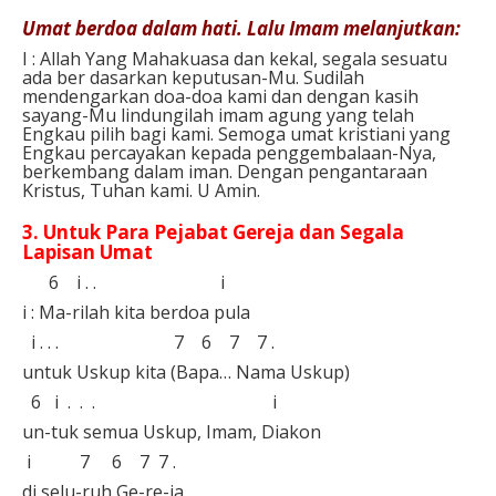
Umat berdoa dalam hati. Lalu Imam melanjutkan:⁣
I : Allah Yang Mahakuasa dan kekal, segala sesuatu
ada ber dasarkan keputusan-Mu. Sudilah
mendengarkan doa-doa kami dan dengan kasih
sayang-Mu lindungilah imam agung yang telah
Engkau pilih bagi kami. Semoga umat kristiani yang
Engkau percayakan kepada penggembalaan-Nya,
berkembang dalam iman. Dengan pengantaraan
Kristus, Tuhan kami. U Amin.⁣
3. Untuk Para Pejabat Gereja dan Segala
Lapisan Umat⁣
⁣ 6 i . . i⁣
i : Ma-rilah kita berdoa pula⁣
i . . . 7 6 7 7 .⁣
untuk Uskup kita (Bapa… Nama Uskup)
6 i . . . i⁣
un-tuk semua Uskup, Imam, Diakon⁣
i 7 6 7 7 . ⁣
di selu-ruh Ge-re-ja,⁣