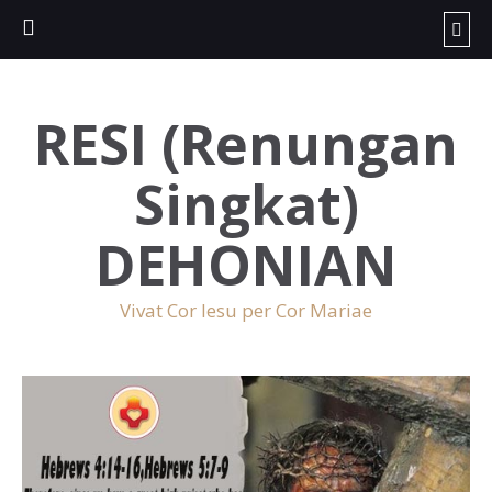
RESI (Renungan
Singkat)
DEHONIAN
Vivat Cor Iesu per Cor Mariae