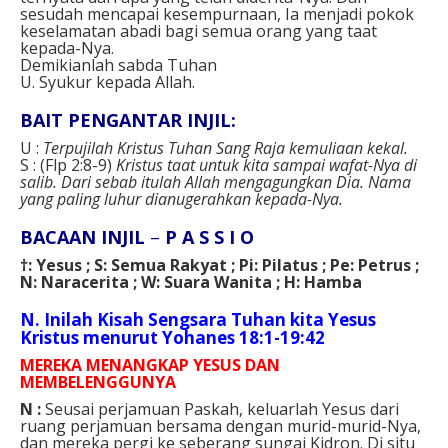
sesudah mencapai kesempurnaan, Ia menjadi pokok
keselamatan abadi bagi semua orang yang taat
kepada-Nya.
Demikianlah sabda Tuhan
U. Syukur kepada Allah.
BAIT PENGANTAR INJIL:
U :
Terpujilah Kristus Tuhan Sang Raja kemuliaan kekal.
S : (Flp 2:8-9)
Kristus taat untuk kita sampai wafat-Nya di
salib. Dari sebab itulah Allah mengagungkan Dia. Nama
yang paling luhur dianugerahkan kepada-Nya.
BACAAN INJIL
–
P A S S I O
†: Yesus ; S: Semua Rakyat ; Pi: Pilatus ; Pe: Petrus ;
N: Naracerita ; W: Suara Wanita ; H: Hamba
N. Inilah Kisah Sengsara Tuhan kita Yesus
Kristus menurut Yohanes 18:1-19:42
MEREKA MENANGKAP YESUS DAN
MEMBELENGGUNYA
N :
Seusai perjamuan Paskah, keluarlah Yesus dari
ruang perjamuan bersama dengan murid-murid-Nya,
dan mereka pergi ke seberang sungai Kidron. Di situ