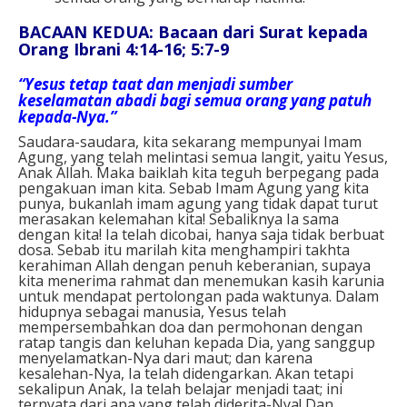
BACAAN KEDUA: Bacaan dari Surat kepada
Orang Ibrani 4:14-16; 5:7-9
“Yesus tetap taat dan menjadi sumber
keselamatan abadi bagi semua orang yang patuh
kepada-Nya.”
Saudara-saudara, kita sekarang mempunyai Imam
Agung, yang telah melintasi semua langit, yaitu Yesus,
Anak Allah. Maka baiklah kita teguh berpegang pada
pengakuan iman kita. Sebab Imam Agung yang kita
punya, bukanlah imam agung yang tidak dapat turut
merasakan kelemahan kita! Sebaliknya Ia sama
dengan kita! Ia telah dicobai, hanya saja tidak berbuat
dosa. Sebab itu marilah kita menghampiri takhta
kerahiman Allah dengan penuh keberanian, supaya
kita menerima rahmat dan menemukan kasih karunia
untuk mendapat pertolongan pada waktunya. Dalam
hidupnya sebagai manusia, Yesus telah
mempersembahkan doa dan permohonan dengan
ratap tangis dan keluhan kepada Dia, yang sanggup
menyelamatkan-Nya dari maut; dan karena
kesalehan-Nya, Ia telah didengarkan. Akan tetapi
sekalipun Anak, Ia telah belajar menjadi taat; ini
ternyata dari apa yang telah diderita-Nya! Dan