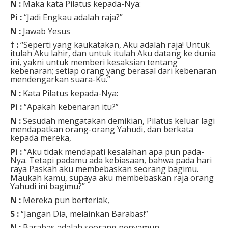
N :
Maka kata Pilatus kepada-Nya:
Pi :
“Jadi Engkau adalah raja?”
N :
Jawab Yesus
† :
“Seperti yang kaukatakan, Aku adalah raja! Untuk
itulah Aku lahir, dan untuk itulah Aku datang ke dunia
ini, yakni untuk memberi kesaksian tentang
kebenaran; setiap orang yang berasal dari kebenaran
mendengarkan suara-Ku.”
N :
Kata Pilatus kepada-Nya:
Pi :
“Apakah kebenaran itu?”
N :
Sesudah mengatakan demikian, Pilatus keluar lagi
mendapatkan orang-orang Yahudi, dan berkata
kepada mereka,
Pi :
“Aku tidak mendapati kesalahan apa pun pada-
Nya. Tetapi padamu ada kebiasaan, bahwa pada hari
raya Paskah aku membebaskan seorang bagimu.
Maukah kamu, supaya aku membebaskan raja orang
Yahudi ini bagimu?”
N :
Mereka pun berteriak,
S :
“Jangan Dia, melainkan Barabas!”
N :
Barabas adalah seorang penyamun.