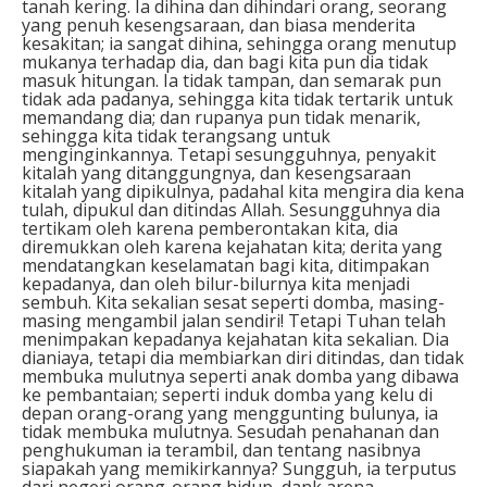
tanah kering. Ia dihina dan dihindari orang, seorang
yang penuh kesengsaraan, dan biasa menderita
kesakitan; ia sangat dihina, sehingga orang menutup
mukanya terhadap dia, dan bagi kita pun dia tidak
masuk hitungan. Ia tidak tampan, dan semarak pun
tidak ada padanya, sehingga kita tidak tertarik untuk
memandang dia; dan rupanya pun tidak menarik,
sehingga kita tidak terangsang untuk
menginginkannya. Tetapi sesungguhnya, penyakit
kitalah yang ditanggungnya, dan kesengsaraan
kitalah yang dipikulnya, padahal kita mengira dia kena
tulah, dipukul dan ditindas Allah. Sesungguhnya dia
tertikam oleh karena pemberontakan kita, dia
diremukkan oleh karena kejahatan kita; derita yang
mendatangkan keselamatan bagi kita, ditimpakan
kepadanya, dan oleh bilur-bilurnya kita menjadi
sembuh. Kita sekalian sesat seperti domba, masing-
masing mengambil jalan sendiri! Tetapi Tuhan telah
menimpakan kepadanya kejahatan kita sekalian. Dia
dianiaya, tetapi dia membiarkan diri ditindas, dan tidak
membuka mulutnya seperti anak domba yang dibawa
ke pembantaian; seperti induk domba yang kelu di
depan orang-orang yang menggunting bulunya, ia
tidak membuka mulutnya. Sesudah penahanan dan
penghukuman ia terambil, dan tentang nasibnya
siapakah yang memikirkannya? Sungguh, ia terputus
dari negeri orang-orang hidup, dank arena