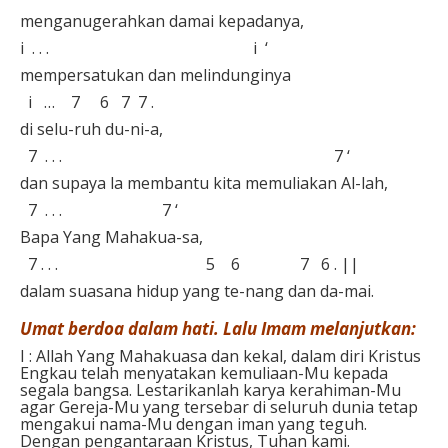
menganugerahkan damai kepadanya, ⁣
i . . . i ‘ ⁣
mempersatukan dan melindunginya⁣
i … 7 6 7 7 .
di selu-ruh du-ni-a,⁣
7 . . . 7 ‘⁣
dan supaya la membantu kita memuliakan Al-lah,⁣
7 . . . 7 ‘⁣
Bapa Yang Mahakua-sa,⁣
⁣ 7 . . . 5 6 7 6 . || ⁣
dalam suasana hidup yang te-nang dan da-mai.⁣⁣
Umat berdoa dalam hati. Lalu Imam melanjutkan:⁣
I : Allah Yang Mahakuasa dan kekal, dalam diri Kristus
Engkau telah menyatakan kemuliaan-Mu kepada
segala bangsa. Lestarikanlah karya kerahiman-Mu
agar Gereja-Mu yang tersebar di seluruh dunia tetap
mengakui nama-Mu dengan iman yang teguh.
Dengan pengantaraan Kristus, Tuhan kami.⁣