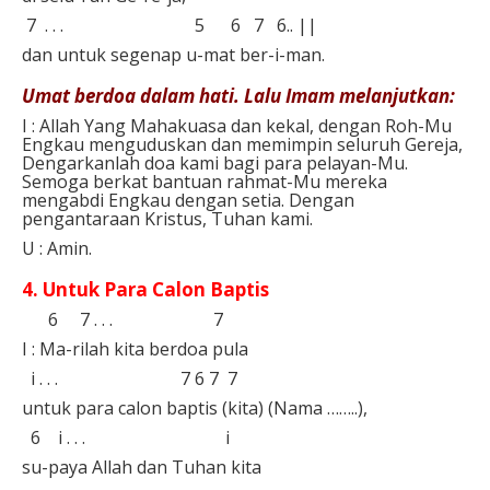
7 . . . 5 6 7 6.. ⁣||
dan untuk segenap u-mat ber-i-man.⁣⁣
Umat berdoa dalam hati. Lalu Imam melanjutkan:⁣
I : Allah Yang Mahakuasa dan kekal, dengan Roh-Mu
Engkau menguduskan dan memimpin seluruh Gereja,
Dengarkanlah doa kami bagi para pelayan-Mu.
Semoga berkat bantuan rahmat-Mu mereka
mengabdi Engkau dengan setia. Dengan
pengantaraan Kristus, Tuhan kami.⁣
U : Amin.⁣⁣
4. Untuk Para Calon Baptis⁣
6 7 . . . 7 ⁣
I : Ma-rilah kita berdoa pula⁣
i . . . 7 6 7 7⁣
untuk para calon baptis (kita) (Nama ……..),⁣
6 i . . .⁣ i
su-paya Allah dan Tuhan kita⁣