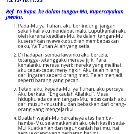
Ref.
Ya Bapa, ke dalam tangan-Mu, Kupercayakan
jiwaku.
Pada-Mu ya Tuhan, aku berlindung, jangan
sekali-kali aku mendapat malu. Luputkanlah aku
oleh karena keadilan-Mu, ke dalam tangan-Mu
kuserahkan nyawaku; sudilah membebaskan
daku, Ya Tuhan Allah yang setia.
Di hadapan semua lawanku aku bercela,
tetangga-tetanggaku merasa jijik. Para
kenalanku merasa nyeri; mereka yang melihat
aku cepat-cepat menyingkir, Aku telah hilang
dari ingatan seperti orang mati. Telah menjadi
seperti barang yang pecah.
Tetapi aku, kepada-Mu, ya Tuhan, aku percaya,
Aku berkata, “Engkaulah Allahku!”. Masa
hidupku ada dalam tangan-Mu, lepaskanlah aku
dari musuh-musuhku dan bebaskan dari orang-
orang yang mengejarku!
Buatlah wajah-Mu bercahaya atas hamba-
hamba-Mu, selamatkanlah aku oleh kasih setia-
Mu! Kuatkanlah dan teguhkanlah hatimu, hai
semua orang yang berharap hatimu.