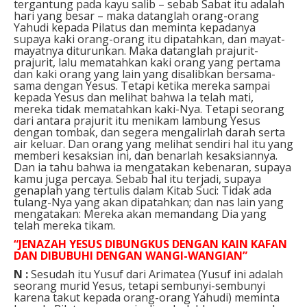
tergantung pada kayu salib – sebab Sabat itu adalah
hari yang besar – maka datanglah orang-orang
Yahudi kepada Pilatus dan meminta kepadanya
supaya kaki orang-orang itu dipatahkan, dan mayat-
mayatnya diturunkan. Maka datanglah prajurit-
prajurit, lalu mematahkan kaki orang yang pertama
dan kaki orang yang lain yang disalibkan bersama-
sama dengan Yesus. Tetapi ketika mereka sampai
kepada Yesus dan melihat bahwa Ia telah mati,
mereka tidak mematahkan kaki-Nya. Tetapi seorang
dari antara prajurit itu menikam lambung Yesus
dengan tombak, dan segera mengalirlah darah serta
air keluar. Dan orang yang melihat sendiri hal itu yang
memberi kesaksian ini, dan benarlah kesaksiannya.
Dan ia tahu bahwa ia mengatakan kebenaran, supaya
kamu juga percaya. Sebab hal itu terjadi, supaya
genaplah yang tertulis dalam Kitab Suci: Tidak ada
tulang-Nya yang akan dipatahkan; dan nas lain yang
mengatakan: Mereka akan memandang Dia yang
telah mereka tikam.
“JENAZAH YESUS DIBUNGKUS DENGAN KAIN KAFAN
DAN DIBUBUHI DENGAN WANGI-WANGIAN”
N :
Sesudah itu Yusuf dari Arimatea (Yusuf ini adalah
seorang murid Yesus, tetapi sembunyi-sembunyi
karena takut kepada orang-orang Yahudi) meminta