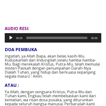
AUDIO RESI:
Pemutar
00:00
00:00
Audio
DOA PEMBUKA⁣
Ingatlah, ya Allah Bapa, akan belas kasih-Mu.
Kuduskanlah dan lindungilah selalu hamba-hamba-
Mu. Bagi merekalah Kristus, Putra-Mu, telah memulai
misteri Paskah dengan penumpahan Darah-Nya.
Dialah Tuhan, yang hidup dan berkuasa sepanjang
segala masa.U : Amin.⁣
ATAU : ⁣
Ya Allah, dengan sengsara Kristus, Putra-Mu dan
Tuhan kami, Engkau telah membebaskan kami dari
kematian, wa risan dosa pusaka, yang diturunkan
kepada seluruh bangsa manusia. Perbaruilah kami