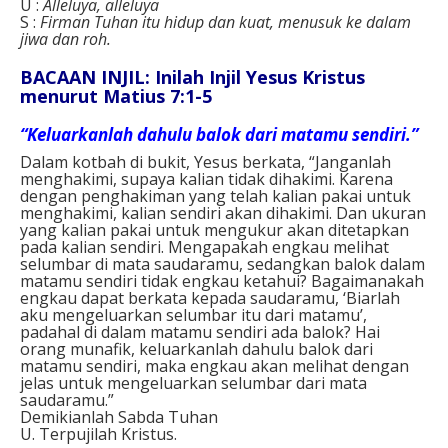
U :
Alleluya, alleluya
S :
Firman Tuhan itu hidup dan kuat, menusuk ke dalam
jiwa dan roh.
BACAAN INJIL: Inilah Injil Yesus Kristus
menurut Matius 7:1-5
“Keluarkanlah dahulu balok dari matamu sendiri.”
Dalam kotbah di bukit, Yesus berkata, “Janganlah
menghakimi, supaya kalian tidak dihakimi. Karena
dengan penghakiman yang telah kalian pakai untuk
menghakimi, kalian sendiri akan dihakimi. Dan ukuran
yang kalian pakai untuk mengukur akan ditetapkan
pada kalian sendiri. Mengapakah engkau melihat
selumbar di mata saudaramu, sedangkan balok dalam
matamu sendiri tidak engkau ketahui? Bagaimanakah
engkau dapat berkata kepada saudaramu, ‘Biarlah
aku mengeluarkan selumbar itu dari matamu’,
padahal di dalam matamu sendiri ada balok? Hai
orang munafik, keluarkanlah dahulu balok dari
matamu sendiri, maka engkau akan melihat dengan
jelas untuk mengeluarkan selumbar dari mata
saudaramu.”
Demikianlah Sabda Tuhan
U. Terpujilah Kristus.