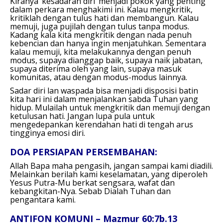
Kiranya ‘kesadaran diri’ menjadi pokok yang penting
dalam perkara menghakimi ini. Kalau mengkritik,
kritiklah dengan tulus hati dan membangun. Kalau
memuji, juga pujilah dengan tulus tanpa modus.
Kadang kala kita mengkritik dengan nada penuh
kebencian dan hanya ingin menjatuhkan. Sementara
kalau memuji, kita melakukannya dengan penuh
modus, supaya dianggap baik, supaya naik jabatan,
supaya diterima oleh yang lain, supaya masuk
komunitas, atau dengan modus-modus lainnya.
Sadar diri lan waspada bisa menjadi disposisi batin
kita hari ini dalam menjalankan sabda Tuhan yang
hidup. Mulailah untuk mengkritik dan memuji dengan
ketulusan hati. Jangan lupa pula untuk
mengedepankan kerendahan hati di tengah arus
tingginya emosi diri.
DOA PERSIAPAN PERSEMBAHAN:
Allah Bapa maha pengasih,
jangan sampai kami diadili.
Melainkan berilah kami keselamatan,
yang diperoleh
Yesus Putra-Mu
berkat sengsara, wafat dan
kebangkitan-Nya.
Sebab Dialah Tuhan dan
pengantara kami.
ANTIFON KOMUNI – Mazmur 60:7b.13