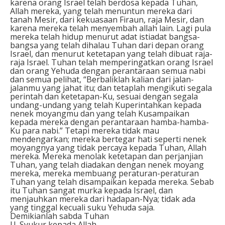
karena orang Israel telah berdosa kepada Tuhan,
Allah mereka, yang telah menuntun mereka dari
tanah Mesir, dari kekuasaan Firaun, raja Mesir, dan
karena mereka telah menyembah allah lain. Lagi pula
mereka telah hidup menurut adat istiadat bangsa-
bangsa yang telah dihalau Tuhan dari depan orang
Israel, dan menurut ketetapan yang telah dibuat raja-
raja Israel. Tuhan telah memperingatkan orang Israel
dan orang Yehuda dengan perantaraan semua nabi
dan semua pelihat, “Berbaliklah kalian dari jalan-
jalanmu yang jahat itu; dan tetaplah mengikuti segala
perintah dan ketetapan-Ku, sesuai dengan segala
undang-undang yang telah Kuperintahkan kepada
nenek moyangmu dan yang telah Kusampaikan
kepada mereka dengan perantaraan hamba-hamba-
Ku para nabi.” Tetapi mereka tidak mau
mendengarkan; mereka bertegar hati seperti nenek
moyangnya yang tidak percaya kepada Tuhan, Allah
mereka. Mereka menolak ketetapan dan perjanjian
Tuhan, yang telah diadakan dengan nenek moyang
mereka, mereka membuang peraturan-peraturan
Tuhan yang telah disampaikan kepada mereka. Sebab
itu Tuhan sangat murka kepada Israel, dan
menjauhkan mereka dari hadapan-Nya; tidak ada
yang tinggal kecuali suku Yehuda saja.
Demikianlah sabda Tuhan
U. Syukur kepada Allah.