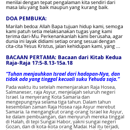
menilai dengan tepat pengalaman kita sendiri dari
masa lalu yang baik maupun yang kurang baik.
DOA PEMBUKA:
Marilah bedoa:
Allah Bapa tujuan hidup kami,
semoga
kami patuh setia melaksanakan tugas
yang kami
terima dari-Mu.
Perkenankanlah kami berusaha,
agar
dunia ini layak didiami setiap orang
sesuai dengan
cita-cita Yesus Kristus,
jalan kehidupan kami, yang ….
BACAAN PERTAMA: Bacaan dari Kitab Kedua
Raja-Raja 17:5-8.13-15a.18
“Tuhan menjauhkan Israel dari hadapan-Nya, dan
tidak ada yang tinggal kecuali suku Yehuda saja.”
Pada waktu itu setelah memenjarakan Raja Hosea,
Salmaneser, raja Asyur, menjelajah seluruh negeri
Israel. Ia menyerang Kota Samaria dan
mengepungnya selama tiga tahun. Dalam tahun
kesembilan zaman Raja Hosea raja Asyur merebut
Samaria. Ia mengangkut orang-orang Israel ke Asyur,
ke dalam pembuangan, dan menyuruh mereka tinggal
di Halah, di tepi Sungai Habor, yakni sungai negeri
Gozan, dan di kota-kota orang Madai. Hal itu terjadi,