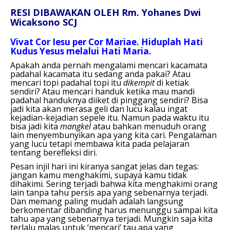
RESI DIBAWAKAN OLEH Rm. Yohanes Dwi
Wicaksono SCJ
Vivat Cor Iesu per Cor Mariae. Hiduplah Hati
Kudus Yesus melalui Hati Maria.
Apakah anda pernah mengalami mencari kacamata
padahal kacamata itu sedang anda pakai? Atau
mencari topi padahal topi itu
dikempit
di ketiak
sendiri? Atau mencari handuk ketika mau mandi
padahal handuknya diiket di pinggang sendiri? Bisa
jadi kita akan merasa geli dan lucu kalau ingat
kejadian-kejadian sepele itu. Namun pada waktu itu
bisa jadi kita
mangkel
atau bahkan menuduh orang
lain menyembunyikan apa yang kita cari. Pengalaman
yang lucu tetapi membawa kita pada pelajaran
tentang berefleksi diri.
Pesan injil hari ini kiranya sangat jelas dan tegas:
jangan kamu menghakimi, supaya kamu tidak
dihakimi. Sering terjadi bahwa kita menghakimi orang
lain tanpa tahu persis apa yang sebenarnya terjadi.
Dan memang paling mudah adalah langsung
berkomentar dibanding harus menunggu sampai kita
tahu apa yang sebenarnya terjadi. Mungkin saja kita
terlalu malas untuk ‘mencari’ tau apa yang