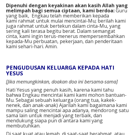
Dipenuhi dengan keyakinan akan kasih Allah yang
melimpah bagi semua ciptaan, kami berdoa:
Guru
yang baik, Engkau telah memberikan kepada
kami rahmat untuk mulai mencintai-Mu; berilah kami
juga rahmat untuk bertekun dalam cinta-Mu, yang
sering kali terasa begitu berat. Dalam semangat
cinta, kami ingin terus-menerus mempersembahkan
kepada-Mu perbuatan, pekerjaan, dan penderitaan
kami sehari-hari. Amin.
PENGUDUSAN KELUARGA KEPADA HATI
YESUS
[Jika memungkinkan, doakan doa ini bersama-sama]
Hati Yesus yang penuh kasih, karena kami tahu
bahwa Engkau mencintai kami kami mohon bantuan-
Mu. Sebagai sebuah keluarga (orang tua, kakek-
nenek, dan anak-anak) Ajarilah kami bagaimana kami
mampu saling mencintai apa adanya, mendorong satu
sama lain untuk menjadi yang terbaik, dan
mendukung siapa pun di antara kami yang
membutuhkan.
Di saat kuat atau lemah, di saat-saat berahmat atau