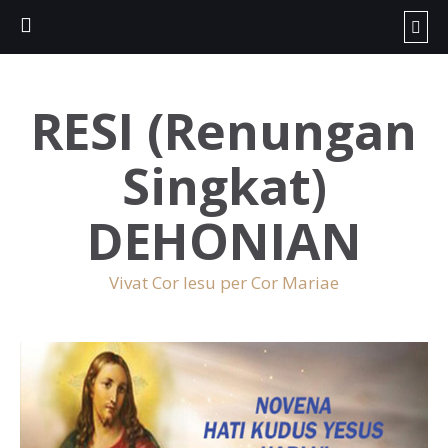
RESI (Renungan
Singkat)
DEHONIAN
Vivat Cor Iesu per Cor Mariae