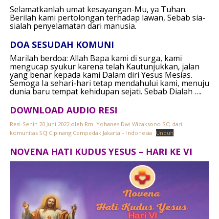
Selamatkanlah umat kesayangan-Mu, ya Tuhan.
Berilah kami pertolongan terhadap lawan,
Sebab sia-
sialah penyelamatan dari manusia.
DOA SESUDAH KOMUNI
Marilah berdoa:
Allah Bapa kami di surga,
kami
mengucap syukur
karena telah Kautunjukkan,
jalan
yang benar kepada kami
Dalam diri Yesus Mesias.
Semoga Ia sehari-hari tetap mendahului kami,
menuju
dunia baru tempat kehidupan sejati.
Sebab Dialah ….
DOWNLOAD AUDIO RESI
Resi-Senin 20 Juni 2022 oleh Rm. Yohanes Dwi Wicaksono SCJ dari
komunitas SCJ Cipinang Cempedak Jakarta – Indonesia
Unduh
NOVENA HATI KUDUS YESUS – HARI KE VI