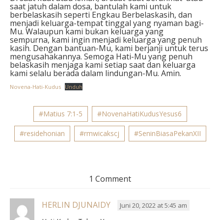
saat jatuh dalam dosa, bantulah kami untuk
berbelaskasih seperti Engkau Berbelaskasih, dan
menjadi keluarga-tempat tinggal yang nyaman bagi-
Mu. Walaupun kami bukan keluarga yang
sempurna, kami ingin menjadi keluarga yang penuh
kasih. Dengan bantuan-Mu, kami berjanji untuk terus
mengusahakannya. Semoga Hati-Mu yang penuh
belaskasih menjaga kami setiap saat dan keluarga
kami selalu berada dalam lindungan-Mu. Amin.
Novena-Hati-Kudus
Unduh
#Matius 7:1-5
#NovenaHatiKudusYesus6
#residehonian
#rmwicakscj
#SeninBiasaPekanXII
1 Comment
HERLIN DJUNAIDY
Juni 20, 2022 at 5:45 am