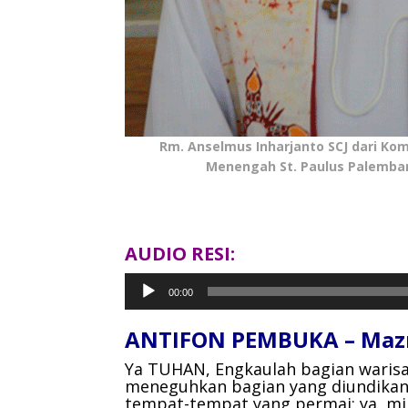
Rm. Anselmus Inharjanto SCJ dari Kom
Menengah St. Paulus Palemba
AUDIO RESI:
Pemutar
00:00
Audio
ANTIFON PEMBUKA – Mazm
Ya TUHAN, Engkaulah bagian warisa
meneguhkan bagian yang diundika
tempat-tempat yang permai;
ya, m