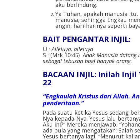
aku berlindung.
Ya Tuhan, apakah manusia itu
manusia, sehingga Engkau men
angin, hari-harinya seperti bay
BAIT PENGANTAR INJIL:
U :
Alleluya, alleluya
S : (Mrk 10:45)
Anak Manusia datang 
sebagai tebusan bagi banyak orang.
BACAAN INJIL: Inilah Inji
22
“Engkaulah Kristus dari Allah.
penderitaan.”
Pada suatu ketika Yesus sedang ber
Nya kepada-Nya. Yesus lalu bertan
Aku ini?” Mereka menjawab, “Yohane
ada pula yang mengatakan: Salah se
Yesus bertanya lagi, “Menurut kalia