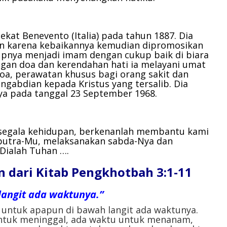
menurunkan
volume.
 dekat Benevento (Italia) pada tahun 1887. Dia
an karena kebaikannya kemudian dipromosikan
pnya menjadi imam dengan cukup baik di biara
ngan doa dan kerendahan hati ia melayani umat
oa, perawatan khusus bagi orang sakit dan
gabdian kepada Kristus yang tersalib. Dia
ya pada tanggal 23 September 1968.
segala kehidupan,
berkenanlah membantu kami
putra-Mu,
melaksanakan sabda-Nya
dan
Dialah Tuhan ….
dari Kitab Pengkhotbah 3:1-11
langit ada waktunya.”
 untuk apapun di bawah langit ada waktunya.
untuk meninggal, ada waktu untuk menanam,