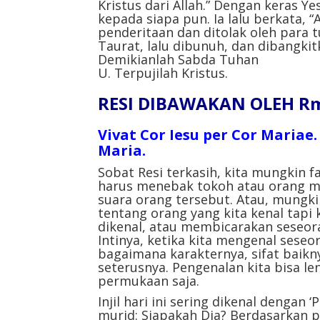
Kristus dari Allah.” Dengan keras 
kepada siapa pun. Ia lalu berkata
penderitaan dan ditolak oleh para t
Taurat, lalu dibunuh, dan dibangkit
Demikianlah Sabda Tuhan
U. Terpujilah Kristus.
RESI DIBAWAKAN OLEH Rm.
Vivat Cor Iesu per Cor Mariae
Maria.
Sobat Resi terkasih, kita mungkin fa
harus menebak tokoh atau orang m
suara orang tersebut. Atau, mungki
tentang orang yang kita kenal tapi
dikenal, atau membicarakan seseora
Intinya, ketika kita mengenal seseo
bagaimana karakternya, sifat baikny
seterusnya. Pengenalan kita bisa le
permukaan saja.
Injil hari ini sering dikenal dengan
murid: Siapakah Dia? Berdasarkan 