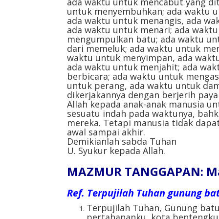
ada waktu untuk mencabut yang di
untuk menyembuhkan; ada waktu 
ada waktu untuk menangis, ada wak
ada waktu untuk menari; ada wakt
mengumpulkan batu; ada waktu unt
dari memeluk; ada waktu untuk men
waktu untuk menyimpan, ada wakt
ada waktu untuk menjahit; ada wakt
berbicara; ada waktu untuk mengas
untuk perang, ada waktu untuk dam
dikerjakannya dengan berjerih paya
Allah kepada anak-anak manusia un
sesuatu indah pada waktunya, bahk
mereka. Tetapi manusia tidak dapat
awal sampai akhir.
Demikianlah sabda Tuhan
U. Syukur kepada Allah.
MAZMUR TANGGAPAN: Maz
Ref.
Terpujilah Tuhan gunung ba
Terpujilah Tuhan, Gunung batu
pertahananku, kota bentengku 