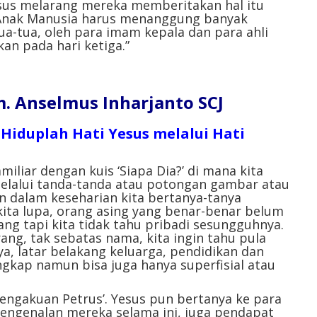
Yesus melarang mereka memberitakan hal itu
, “Anak Manusia harus menanggung banyak
ua-tua, oleh para imam kepala dan para ahli
kan pada hari ketiga.”
 Anselmus Inharjanto SCJ
. Hiduplah Hati Yesus melalui Hati
miliar dengan kuis ‘Siapa Dia?’ di mana kita
elalui tanda-tanda atau potongan gambar atau
n dalam keseharian kita bertanya-tanya
 kita lupa, orang asing yang benar-benar belum
ng tapi kita tidak tahu pribadi sesungguhnya.
rang, tak sebatas nama, kita ingin tahu pula
a, latar belakang keluarga, pendidikan dan
ngkap namun bisa juga hanya superfisial atau
 ‘Pengakuan Petrus’. Yesus pun bertanya ke para
pengenalan mereka selama ini, juga pendapat