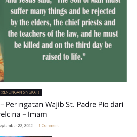
I (RENUNGAN SINGKAT)
 Peringatan Wajib St. Padre Pio dari
relcina – Imam
eptember 22, 2022
1 Comment