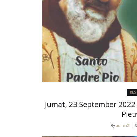
RES
Jumat, 23 September 2022 –
Piet
By
admin2
S