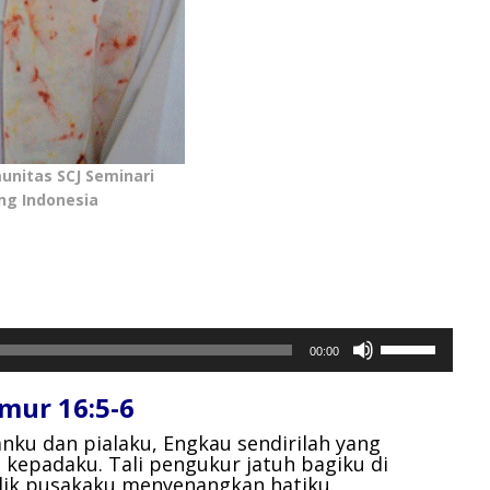
unitas SCJ Seminari
ng Indonesia
Gunakan
00:00
Anak
Panah
ur 16:5-6
Atas/Bawah
untuk
nku dan pialaku,
Engkau sendirilah yang
n kepadaku.
Tali pengukur jatuh bagiku di
menaikkan
ilik pusakaku menyenangkan hatiku.
atau