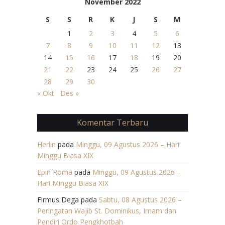
November 2022
S
S
R
K
J
S
M
1
2
3
4
5
6
7
8
9
10
11
12
13
14
15
16
17
18
19
20
21
22
23
24
25
26
27
28
29
30
« Okt
Des »
Komentar Terbaru
Herlin
pada
Minggu, 09 Agustus 2026 – Hari
Minggu Biasa XIX
Epin Roma
pada
Minggu, 09 Agustus 2026 –
Hari Minggu Biasa XIX
Firmus Dega
pada
Sabtu, 08 Agustus 2026 –
Peringatan Wajib St. Dominikus, Imam dan
Pendiri Ordo Pengkhotbah