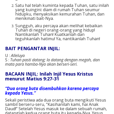
Satu hal telah kuminta kepada Tuhan, satu inilah
yang kuingini: diam di rumah Tuhan seumur
hidupku, menyaksikan kemurahan Tuhan, dan
menikmati bait-Nya.
Sungguh, aku percaya akan melihat kebaikan
Tuhan di negeri orang-orang yang hidup!
Nantikanlah Tuhan! Kuatkanlah dan
teguhkanlah hatimu! Ya, nantikanlah Tuhan!
BAIT PENGANTAR INJIL:
U :
Alleluya
S :
Tuhan pasti datang; Ia datang dengan megah, dan
mata para hamba-Nya akan berseri-seri.
BACAAN INJIL: Inilah Injil Yesus Kristus
menurut Matius 9:27-31
“Dua orang buta disembuhkan karena percaya
kepada Yesus.”
Sekali peristiwa ada dua orang buta mengikuti Yesus
sambil berseru-seru, “Kasihanilah kami, hai Anak
Daud!” Setelah Yesus masuk ke dalam sebuah rumah,
datanglah kedua orang buta itu kepada-Nya. Yesus