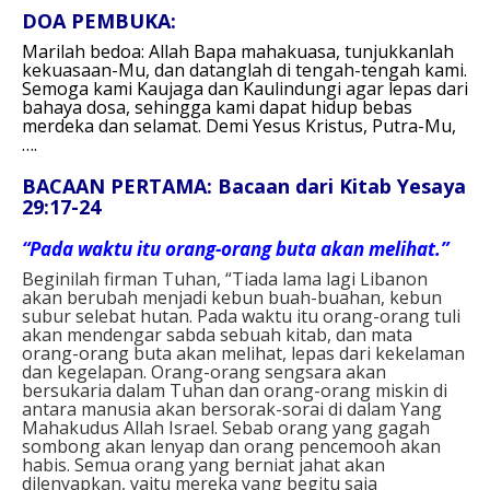
DOA PEMBUKA:
Marilah bedoa:
Allah Bapa mahakuasa,
tunjukkanlah
kekuasaan-Mu,
dan datanglah di tengah-tengah kami.
Semoga kami Kaujaga dan Kaulindungi
agar lepas dari
bahaya dosa,
sehingga kami dapat hidup bebas
merdeka dan selamat.
Demi Yesus Kristus, Putra-Mu,
….
BACAAN PERTAMA: Bacaan dari Kitab Yesaya
29:17-24
“Pada waktu itu orang-orang buta akan melihat.”
Beginilah firman Tuhan, “Tiada lama lagi Libanon
akan berubah menjadi kebun buah-buahan, kebun
subur selebat hutan. Pada waktu itu orang-orang tuli
akan mendengar sabda sebuah kitab, dan mata
orang-orang buta akan melihat, lepas dari kekelaman
dan kegelapan. Orang-orang sengsara akan
bersukaria dalam Tuhan dan orang-orang miskin di
antara manusia akan bersorak-sorai di dalam Yang
Mahakudus Allah Israel. Sebab orang yang gagah
sombong akan lenyap dan orang pencemooh akan
habis. Semua orang yang berniat jahat akan
dilenyapkan, yaitu mereka yang begitu saja