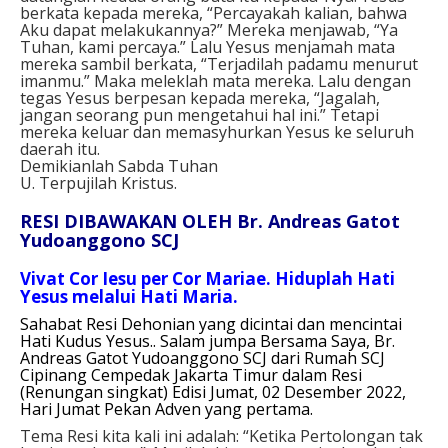
berkata kepada mereka, “Percayakah kalian, bahwa
Aku dapat melakukannya?” Mereka menjawab, “Ya
Tuhan, kami percaya.” Lalu Yesus menjamah mata
mereka sambil berkata, “Terjadilah padamu menurut
imanmu.” Maka meleklah mata mereka. Lalu dengan
tegas Yesus berpesan kepada mereka, “Jagalah,
jangan seorang pun mengetahui hal ini.” Tetapi
mereka keluar dan memasyhurkan Yesus ke seluruh
daerah itu.
Demikianlah Sabda Tuhan
U. Terpujilah Kristus.
RESI DIBAWAKAN OLEH Br. Andreas Gatot
Yudoanggono SCJ
Vivat Cor Iesu per Cor Mariae. Hiduplah Hati
Yesus melalui Hati Maria.
Sahabat Resi Dehonian yang dicintai dan mencintai
Hati Kudus Yesus.. Salam jumpa Bersama Saya, Br.
Andreas Gatot Yudoanggono SCJ dari Rumah SCJ
Cipinang Cempedak Jakarta Timur dalam Resi
(Renungan singkat) Edisi Jumat, 02 Desember 2022,
Hari Jumat Pekan Adven yang pertama.
Tema Resi kita kali ini adalah: “Ketika Pertolongan tak