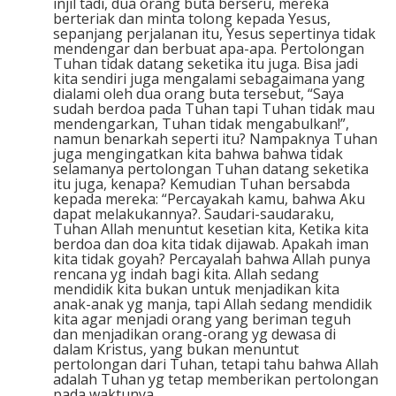
injil tadi, dua orang buta berseru, mereka
berteriak dan minta tolong kepada Yesus,
sepanjang perjalanan itu, Yesus sepertinya tidak
mendengar dan berbuat apa-apa. Pertolongan
Tuhan tidak datang seketika itu juga. Bisa jadi
kita sendiri juga mengalami sebagaimana yang
dialami oleh dua orang buta tersebut, “Saya
sudah berdoa pada Tuhan tapi Tuhan tidak mau
mendengarkan, Tuhan tidak mengabulkan!”,
namun benarkah seperti itu? Nampaknya Tuhan
juga mengingatkan kita bahwa bahwa tidak
selamanya pertolongan Tuhan datang seketika
itu juga, kenapa? Kemudian Tuhan bersabda
kepada mereka: “Percayakah kamu, bahwa Aku
dapat melakukannya?. Saudari-saudaraku,
Tuhan Allah menuntut kesetian kita, Ketika kita
berdoa dan doa kita tidak dijawab. Apakah iman
kita tidak goyah? Percayalah bahwa Allah punya
rencana yg indah bagi kita. Allah sedang
mendidik kita bukan untuk menjadikan kita
anak-anak yg manja, tapi Allah sedang mendidik
kita agar menjadi orang yang beriman teguh
dan menjadikan orang-orang yg dewasa di
dalam Kristus, yang bukan menuntut
pertolongan dari Tuhan, tetapi tahu bahwa Allah
adalah Tuhan yg tetap memberikan pertolongan
pada waktunya.