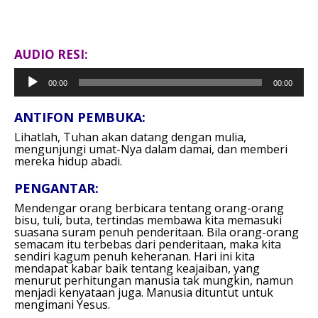
AUDIO RESI:
Pemutar
00:00
00:00
Audio
ANTIFON PEMBUKA:
Lihatlah, Tuhan akan datang dengan mulia,
mengunjungi umat-Nya dalam damai,
dan memberi
mereka hidup abadi.
PENGANTAR:
Mendengar orang berbicara tentang orang-orang
bisu, tuli, buta, tertindas membawa kita memasuki
suasana suram penuh penderitaan. Bila orang-orang
semacam itu terbebas dari penderitaan, maka kita
sendiri kagum penuh keheranan. Hari ini kita
mendapat kabar baik tentang keajaiban, yang
menurut perhitungan manusia tak mungkin, namun
menjadi kenyataan juga. Manusia dituntut untuk
mengimani Yesus.