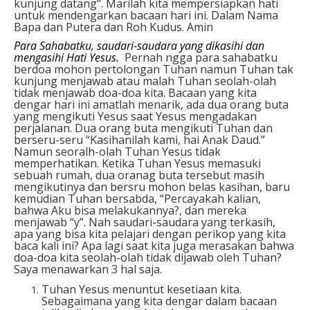
kunjung datang”. Marilah kita mempersiapkan hati
untuk mendengarkan bacaan hari ini. Dalam Nama
Bapa dan Putera dan Roh Kudus. Amin
P
ara Sahabatku, saudari-saudara yang dik
a
sihi dan
mengasihi
H
ati Yesus.
Pernah ngga para sahabatku
berdoa mohon pertolongan Tuhan namun Tuhan tak
kunjung menjawab atau malah Tuhan seolah-olah
tidak menjawab doa-doa kita. Bacaan yang kita
dengar hari ini amatlah menarik, ada dua orang buta
yang mengikuti Yesus saat Yesus mengadakan
perjalanan. Dua orang buta mengikuti Tuhan dan
berseru-seru “Kasihanilah kami, hai Anak Daud.”
Namun seoralh-olah Tuhan Yesus tidak
memperhatikan. Ketika Tuhan Yesus memasuki
sebuah rumah, dua oranag buta tersebut masih
mengikutinya dan bersru mohon belas kasihan, baru
kemudian Tuhan bersabda, “Percayakah kalian,
bahwa Aku bisa melakukannya?, dan mereka
menjawab “y”. Nah saudari-saudara yang terkasih,
apa yang bisa kita pelajari dengan perikop yang kita
baca kali ini? Apa lagi saat kita juga merasakan bahwa
doa-doa kita seolah-olah tidak dijawab oleh Tuhan?
Saya menawarkan 3 hal saja.
Tuhan Yesus menuntut kesetiaan kita.
Sebagaimana yang kita dengar dalam bacaan