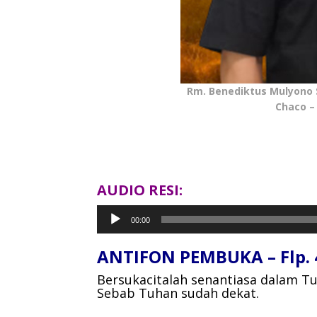
Rm. Benediktus Mulyono S
Chaco –
AUDIO RESI:
Pemutar
00:00
Audio
ANTIFON PEMBUKA – Flp. 
Bersukacitalah senantiasa dalam T
Sebab Tuhan sudah dekat.