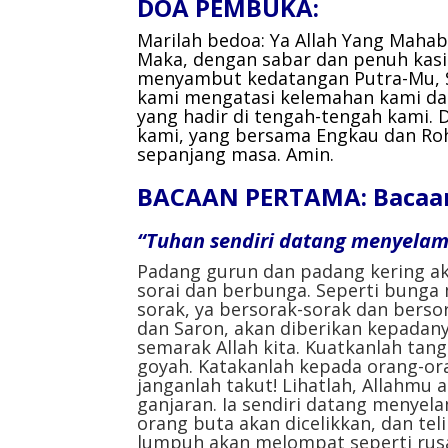
DOA PEMBUKA:
Marilah bedoa:
Ya Allah Yang Mahab
Maka, dengan sabar dan penuh kas
menyambut kedatangan Putra-Mu, Sa
kami mengatasi kelemahan kami da
yang hadir di tengah-tengah kami. 
kami, yang bersama Engkau dan Roh
sepanjang masa.
Amin.
BACAAN PERTAMA: Bacaan d
“Tuhan sendiri datang menyela
Padang gurun dan padang kering ak
sorai dan berbunga. Seperti bunga 
sorak, ya bersorak-sorak dan berso
dan Saron, akan diberikan kepadan
semarak Allah kita. Kuatkanlah tan
goyah. Katakanlah kepada orang-ora
janganlah takut! Lihatlah, Allah
ganjaran. Ia sendiri datang menyel
orang buta akan dicelikkan, dan tel
lumpuh akan melompat seperti rusa