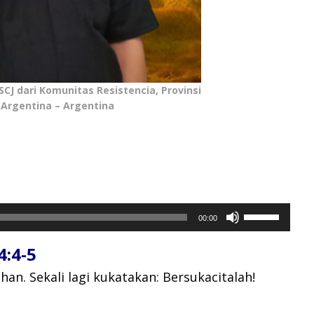
CJ dari Komunitas Resistencia, Provinsi
 Argentina – Argentina
Gunakan
00:00
Anak
Panah
4:4-5
Atas/Bawah
untuk
uhan.
Sekali lagi kukatakan: Bersukacitalah!
menaikkan
atau