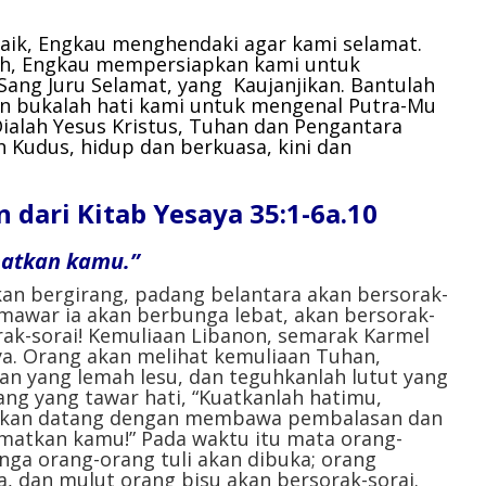
aik,
Engkau menghendaki agar kami selamat.
ih,
Engkau mempersiapkan kami untuk
ng Juru Selamat, yang Kaujanjikan. Bantulah
n bukalah hati kami untuk mengenal Putra-Mu
Dialah Yesus Kristus, Tuhan dan Pengantara
 Kudus, hidup dan berkuasa, kini dan
ari Kitab Yesaya 35:1-6a.10
matkan kamu.”
an bergirang, padang belantara akan bersorak-
mawar ia akan berbunga lebat, akan bersorak-
rak-sorai! Kemuliaan Libanon, semarak Karmel
ya. Orang akan melihat kemuliaan Tuhan,
gan yang lemah lesu, dan teguhkanlah lutut yang
ng yang tawar hati, “Kuatkanlah hatimu,
mu akan datang dengan membawa pembalasan dan
amatkan kamu!” Pada waktu itu mata orang-
inga orang-orang tuli akan dibuka; orang
, dan mulut orang bisu akan bersorak-sorai.