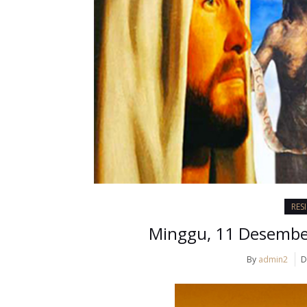
RES
Minggu, 11 Desember
By
admin2
D