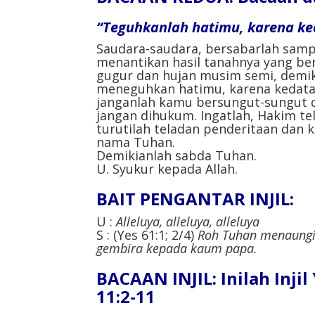
“Teguhkanlah hatimu, karena ke
Saudara-saudara, bersabarlah samp
menantikan hasil tanahnya yang be
gugur dan hujan musim semi, demi
meneguhkan hatimu, karena kedata
janganlah kamu bersungut-sungut 
jangan dihukum. Ingatlah, Hakim te
turutilah teladan penderitaan dan 
nama Tuhan.
Demikianlah sabda Tuhan.
U. Syukur kepada Allah.
BAIT PENGANTAR INJIL:
U :
Alleluya, alleluya, alleluya
S : (Yes 61:1; 2/4)
Roh Tuhan menaungi
gembira kepada kaum papa.
BACAAN INJIL: Inilah Inji
11:2-11