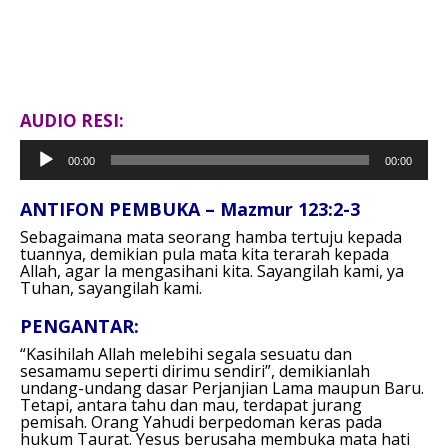
AUDIO RESI:
P
00:00
00:00
e
m
ANTIFON PEMBUKA – Mazmur 123:2-3
u
Sebagaimana mata seorang hamba tertuju kepada
t
tuannya, demikian pula mata kita terarah kepada
a
Allah, agar la mengasihani kita. Sayangilah kami, ya
r
Tuhan, sayangilah kami.
A
PENGANTAR:
u
d
“Kasihilah Allah melebihi segala sesuatu dan
i
sesamamu seperti dirimu sendiri”, demikianlah
undang-undang dasar Perjanjian Lama maupun Baru.
o
Tetapi, antara tahu dan mau, terdapat jurang
pemisah. Orang Yahudi berpedoman keras pada
hukum Taurat. Yesus berusaha membuka mata hati