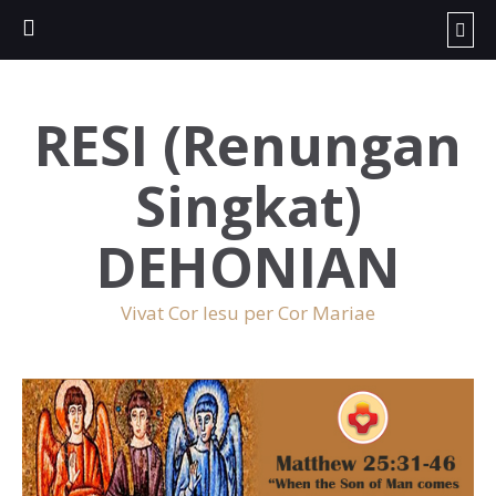
RESI (Renungan
Singkat)
DEHONIAN
Vivat Cor Iesu per Cor Mariae