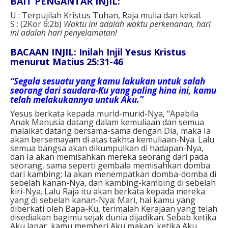
BAIT PENGANTAR INJIL:
U : Terpujilah Kristus Tuhan, Raja mulia dan kekal.
S : (2Kor 6:2b)
Waktu ini adalah waktu perkenanan, hari
ini adalah hari penyelamatan!
BACAAN INJIL: Inilah Injil Yesus Kristus
menurut Matius 25:31-46
“Segala sesuatu yang kamu lakukan untuk salah
seorang dari saudara-Ku yang paling hina ini, kamu
telah melakukannya untuk Aku.”
Yesus berkata kepada murid-murid-Nya, “Apabila
Anak Manusia datang dalam kemuliaan dan semua
malaikat datang bersama-sama dengan Dia, maka Ia
akan bersemayam di atas takhta kemuliaan-Nya. Lalu
semua bangsa akan dikumpulkan di hadapan-Nya,
dan Ia akan memisahkan mereka seorang dari pada
seorang, sama seperti gembala memisahkan domba
dari kambing; Ia akan menempatkan domba-domba di
sebelah kanan-Nya, dan kambing-kambing di sebelah
kiri-Nya. Lalu Raja itu akan berkata kepada mereka
yang di sebelah kanan-Nya: Mari, hai kamu yang
diberkati oleh Bapa-Ku, terimalah Kerajaan yang telah
disediakan bagimu sejak dunia dijadikan. Sebab ketika
Aku lapar, kamu memberi Aku makan; ketika Aku