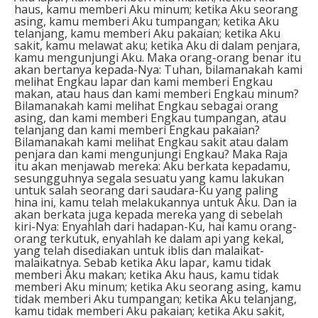
haus, kamu memberi Aku minum; ketika Aku seorang
asing, kamu memberi Aku tumpangan; ketika Aku
telanjang, kamu memberi Aku pakaian; ketika Aku
sakit, kamu melawat aku; ketika Aku di dalam penjara,
kamu mengunjungi Aku. Maka orang-orang benar itu
akan bertanya kepada-Nya: Tuhan, bilamanakah kami
melihat Engkau lapar dan kami memberi Engkau
makan, atau haus dan kami memberi Engkau minum?
Bilamanakah kami melihat Engkau sebagai orang
asing, dan kami memberi Engkau tumpangan, atau
telanjang dan kami memberi Engkau pakaian?
Bilamanakah kami melihat Engkau sakit atau dalam
penjara dan kami mengunjungi Engkau? Maka Raja
itu akan menjawab mereka: Aku berkata kepadamu,
sesungguhnya segala sesuatu yang kamu lakukan
untuk salah seorang dari saudara-Ku yang paling
hina ini, kamu telah melakukannya untuk Aku. Dan ia
akan berkata juga kepada mereka yang di sebelah
kiri-Nya: Enyahlah dari hadapan-Ku, hai kamu orang-
orang terkutuk, enyahlah ke dalam api yang kekal,
yang telah disediakan untuk iblis dan malaikat-
malaikatnya. Sebab ketika Aku lapar, kamu tidak
memberi Aku makan; ketika Aku haus, kamu tidak
memberi Aku minum; ketika Aku seorang asing, kamu
tidak memberi Aku tumpangan; ketika Aku telanjang,
kamu tidak memberi Aku pakaian; ketika Aku sakit,