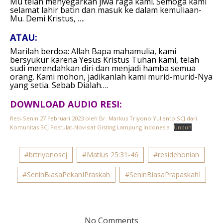
Mu telah menyegarkan jiwa raga kami. Semoga kami
selamat lahir batin dan masuk ke dalam kemuliaan-
Mu. Demi Kristus, ….
ATAU:
Marilah berdoa: Allah Bapa mahamulia, kami
bersyukur karena Yesus Kristus Tuhan kami, telah
sudi merendahkan diri dan menjadi hamba semua
orang. Kami mohon, jadikanlah kami murid-murid-Nya
yang setia. Sebab Dialah….
DOWNLOAD AUDIO RESI:
Resi-Senin 27 Februari 2023 oleh Br. Markus Triyono Yulianto SCJ dari
Komunitas SCJ Postulat-Novisiat Gisting Lampung Indonesia
Unduh
#brtriyonoscj
#Matius 25:31-46
#residehonian
#SeninBiasaPekanIPraskah
#SeninBiasaPrapaskahI
No Comments