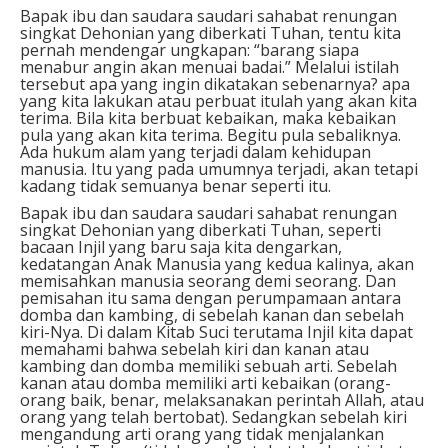
Bapak ibu dan saudara saudari sahabat renungan
singkat Dehonian yang diberkati Tuhan, tentu kita
pernah mendengar ungkapan: “barang siapa
menabur angin akan menuai badai.” Melalui istilah
tersebut apa yang ingin dikatakan sebenarnya? apa
yang kita lakukan atau perbuat itulah yang akan kita
terima. Bila kita berbuat kebaikan, maka kebaikan
pula yang akan kita terima. Begitu pula sebaliknya.
Ada hukum alam yang terjadi dalam kehidupan
manusia. Itu yang pada umumnya terjadi, akan tetapi
kadang tidak semuanya benar seperti itu.
Bapak ibu dan saudara saudari sahabat renungan
singkat Dehonian yang diberkati Tuhan, seperti
bacaan Injil yang baru saja kita dengarkan,
kedatangan Anak Manusia yang kedua kalinya, akan
memisahkan manusia seorang demi seorang. Dan
pemisahan itu sama dengan perumpamaan antara
domba dan kambing, di sebelah kanan dan sebelah
kiri-Nya. Di dalam Kitab Suci terutama Injil kita dapat
memahami bahwa sebelah kiri dan kanan atau
kambing dan domba memiliki sebuah arti. Sebelah
kanan atau domba memiliki arti kebaikan (orang-
orang baik, benar, melaksanakan perintah Allah, atau
orang yang telah bertobat). Sedangkan sebelah kiri
mengandung arti orang yang tidak menjalankan