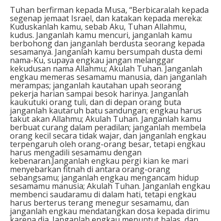
Tuhan berfirman kepada Musa, “Berbicaralah kepada
segenap jemaat Israel, dan katakan kepada mereka:
Kuduskanlah kamu, sebab Aku, Tuhan Allahmu,
kudus. Janganlah kamu mencuri, janganlah kamu
berbohong dan janganlah berdusta seorang kepada
sesamanya. Janganlah kamu bersumpah dusta demi
nama-Ku, supaya engkau jangan melanggar
kekudusan nama Allahmu; Akulah Tuhan. Janganlah
engkau memeras sesamamu manusia, dan janganlah
merampas; janganlah kautahan upah seorang
pekerja harian sampai besok harinya. Janganlah
kaukutuki orang tuli, dan di depan orang buta
janganlah kautaruh batu sandungan; engkau harus
takut akan Allahmu; Akulah Tuhan. Janganlah kamu
berbuat curang dalam peradilan; janganlah membela
orang kecil secara tidak wajar, dan janganlah engkau
terpengaruh oleh orang-orang besar, tetapi engkau
harus mengadili sesamamu dengan
kebenaran.Janganlah engkau pergi kian ke mari
menyebarkan fitnah di antara orang-orang
sebangsamu; janganlah engkau mengancam hidup
sesamamu manusia; Akulah Tuhan. Janganlah engkau
membenci saudaramu di dalam hati, tetapi engkau
harus berterus terang menegur sesamamu, dan
janganlah engkau mendatangkan dosa kepada dirimu
karena dia. Janganlah engkau menuntut balas, dan