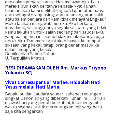
dan dalam penjara, kamu tidak melawat Aku. Lalu
mereka pun akan bertanya kepada-Nya: Tuhan,
bilamanakah kami melihat Engkau lapar, atau haus,
atau sebagai orang asing, atau telanjang atau sakit,
atau dalam penjara dan kami tidak melayani Engkau?
Maka Ia akan menjawab mereka: Aku berkata
kepadamu, sesungguhnya segala sesuatu yang tidak
kamu lakukan untuk salah seorang dari saudara-Ku
yang paling hina ini, kamu tidak melakukannya juga
untuk Aku. Dan mereka ini akan masuk ke tempat
siksaan yang kekal, tetapi orang benar masuk ke
dalam hidup yang kekal.”
Demikianlah Sabda Tuhan
U. Terpujilah Kristus.
RESI DIBAWAKAN OLEH Rm. Markus Triyono
Yulianto SCJ
Vivat Cor Iesu per Cor Mariae. Hiduplah Hati
Yesus melalui Hati Maria.
Bapak ibu dan saudara saudari sahabat renungan
singkat Dehonian yang diberkati Tuhan, m arilah
di awal hari yang penuh berkat ini, kita mengambil
waktu sejenak untuk merenungkan Injil yang baru
saja kita dengarkan.