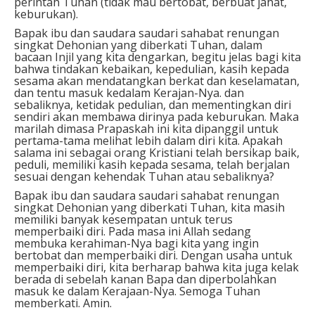
perintah Tuhan (tidak mau bertobat, berbuat jahat,
keburukan).
Bapak ibu dan saudara saudari sahabat renungan
singkat Dehonian yang diberkati Tuhan, dalam
bacaan Injil yang kita dengarkan, begitu jelas bagi kita
bahwa tindakan kebaikan, kepedulian, kasih kepada
sesama akan mendatangkan berkat dan keselamatan,
dan tentu masuk kedalam Kerajan-Nya. dan
sebaliknya, ketidak pedulian, dan mementingkan diri
sendiri akan membawa dirinya pada keburukan. Maka
marilah dimasa Prapaskah ini kita dipanggil untuk
pertama-tama melihat lebih dalam diri kita. Apakah
salama ini sebagai orang Kristiani telah bersikap baik,
peduli, memiliki kasih kepada sesama, telah berjalan
sesuai dengan kehendak Tuhan atau sebaliknya?
Bapak ibu dan saudara saudari sahabat renungan
singkat Dehonian yang diberkati Tuhan, kita masih
memiliki banyak kesempatan untuk terus
memperbaiki diri. Pada masa ini Allah sedang
membuka kerahiman-Nya bagi kita yang ingin
bertobat dan memperbaiki diri. Dengan usaha untuk
memperbaiki diri, kita berharap bahwa kita juga kelak
berada di sebelah kanan Bapa dan diperbolahkan
masuk ke dalam Kerajaan-Nya. Semoga Tuhan
memberkati. Amin.