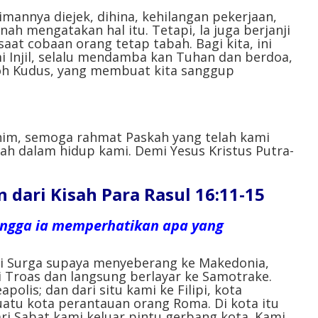
volume.
imannya diejek, dihina, kehilangan pekerjaan,
nah mengatakan hal itu. Tetapi, la juga berjanji
at cobaan orang tetap tabah. Bagi kita, ini
i Injil, selalu mendamba kan Tuhan dan berdoa,
Roh Kudus, yang membuat kita sanggup
him, semoga rahmat Paskah yang telah kami
ah dalam hidup kami. Demi Yesus Kristus Putra-
ari Kisah Para Rasul 16:11-15
ingga ia memperhatikan apa yang
ri Surga supaya menyeberang ke Makedonia,
ri Troas dan langsung berlayar ke Samotrake.
polis; dan dari situ kami ke Filipi, kota
uatu kota perantauan orang Roma. Di kota itu
ari Sabat kami keluar pintu gerbang kota. Kami