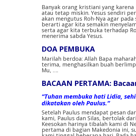
Banyak orang kristiani yang karena 
atau tetap miskin. Yesus sendiri per
akan mengutus Roh-Nya agar pada sa
berarti agar kita semakin menyelam
serta agar kita terbuka terhadap 
menerima sabda Yesus.
DOA PEMBUKA
Marilah berdoa: Allah Bapa mahara
terima, menghasilkan buah berlimp
Mu, ….
BACAAN PERTAMA: Bacaan d
“Tuhan membuka hati Lidia, seh
dikatakan oleh Paulus.”
Setelah Paulus mendapat pesan da
kami, Paulus dan Silas, bertolak da
Keesokan harinya tibalah kami di Nea
pertama di bagian Makedonia ini, s
kami tinggal beberapa hari. Pada h