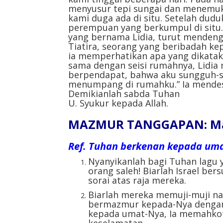
menyusur tepi sungai dan menemu
kami duga ada di situ. Setelah dud
perempuan yang berkumpul di situ.
yang bernama Lidia, turut mendenga
Tiatira, seorang yang beribadah k
ia memperhatikan apa yang dikatak
sama dengan seisi rumahnya, Lidia 
berpendapat, bahwa aku sungguh-s
menumpang di rumahku.” Ia mende
Demikianlah sabda Tuhan
U. Syukur kepada Allah.
MAZMUR TANGGAPAN: Mazm
Ref.
Tuhan berkenan kepada um
Nyanyikanlah bagi Tuhan lagu y
orang saleh! Biarlah Israel ber
sorai atas raja mereka.
Biarlah mereka memuji-muji na
bermazmur kepada-Nya dengan
kepada umat-Nya, Ia memahkot
keselamatan.