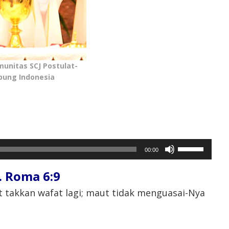
munitas SCJ Postulat-
pung Indonesia
Gunakan
00:00
Anak
Panah
 Roma 6:9
Atas/Bawah
untuk
t takkan wafat lagi; maut tidak menguasai-Nya
menaikkan
atau
menurunkan