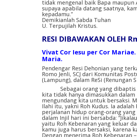
tidak mengenal baik Bapa maupun 
supaya apabila datang saatnya, ka
kepadamu.”
Demikianlah Sabda Tuhan
U. Terpujilah Kristus.
RESI DIBAWAKAN OLEH Rm.
Vivat Cor Iesu per Cor Mariae
Maria.
Pendengar Resi Dehonian yang terk
Romo Jenli, SCJ dari Komunitas Postu
(Lampung), dalam ReSi (Renungan Sin
Sebagai orang yang dibaptis da
kita tidak hanya dimasukkan dalam 
mengundang kita untuk bersaksi. Ma
Ilahi itu, yakni Roh Kudus. Ia adala
perjalanan hidup orang-orang yang 
dalam Injil hari ini bersabda: “Jika
yaitu Roh Kebenaran yang keluar dar
kamu juga harus bersaksi, karena 
Dengan menerima Roh Kebenaran – y