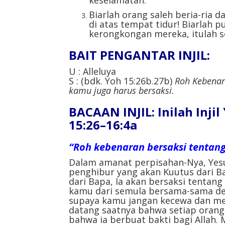
Biarlah orang saleh beria-ria 
di atas tempat tidur! Biarlah 
kerongkongan mereka, itulah se
BAIT PENGANTAR INJIL:
U : Alleluya
S : (bdk. Yoh 15:26b.27b)
Roh Kebenar
kamu juga harus bersaksi.
BACAAN INJIL: Inilah Inji
15:26–16:4a
“Roh kebenaran bersaksi tentang
Dalam amanat perpisahan-Nya, Yesu
penghibur yang akan Kuutus dari B
dari Bapa, Ia akan bersaksi tentang
kamu dari semula bersama-sama de
supaya kamu jangan kecewa dan men
datang saatnya bahwa setiap ora
bahwa ia berbuat bakti bagi Allah.