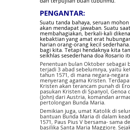
dan terpujilah buah tubuhmu.
PENGANTAR:
Suatu tanda bahaya, seruan mohon 
akan mendapat jawaban. Suatu saa
membahagiakan, berkali-kali dikena
kebaktian yang amat erat hubungan
harian orang-orang kecil sederhan
bagi kita. Tetapi hendaknya kita ta
seikhlas sesederhana doa Rosario it
Penentuan bulan Oktober sebagai b
terjadi 3 abad sebelumnya, yaitu k
tahun 1571, di mana negara-negara
menyerang agama Kristen. Terdapa
Kristen akan terancam punah di Er
pasukan Kristen di Spanyol, Genoa 
(John) dari Austria, komandan arm
pertolongan Bunda Maria.
Demikian juga, umat Katolik di se
bantuan Bunda Maria di dalam kead
1571, Paus Pius V bersama- sama d
basilika Santa Maria Maggiore. Sej