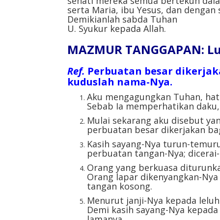
sehati mereka semua bertekun da
serta Maria, ibu Yesus, dan dengan
Demikianlah sabda Tuhan
U. Syukur kepada Allah.
MAZMUR TANGGAPAN:
Lu
Ref.
Perbuatan besar dikerjak
kuduslah nama-Nya.
Aku mengagungkan Tuhan, hatik
Sebab Ia memperhatikan daku, 
Mulai sekarang aku disebut ya
perbuatan besar dikerjakan ba
Kasih sayang-Nya turun-temuru
perbuatan tangan-Nya; dicerai
Orang yang berkuasa diturunkan
Orang lapar dikenyangkan-Nya 
tangan kosong.
Menurut janji-Nya kepada leluh
Demi kasih sayang-Nya kepada
lamanya.