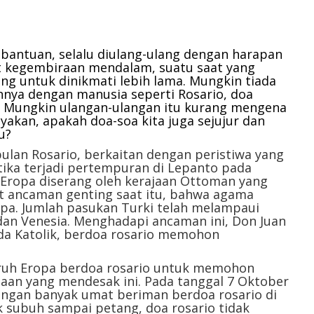
atau
menurunkan
volume.
bantuan, selalu diulang-ulang dengan harapan
t kegembiraan mendalam, suatu saat yang
ng untuk dinikmati lebih lama. Mungkin tiada
nya dengan manusia seperti Rosario, doa
a. Mungkin ulangan-ulangan itu kurang mengena
nyakan, apakah doa-soa kita juga sejujur dan
u?
ulan Rosario, berkaitan dengan peristiwa yang
etika terjadi pertempuran di Lepanto pada
 Eropa diserang oleh kerajaan Ottoman yang
t ancaman genting saat itu, bahwa agama
opa. Jumlah pasukan Turki telah melampaui
dan Venesia. Menghadapi ancaman ini, Don Juan
ada Katolik, berdoa rosario memohon
luruh Eropa berdoa rosario untuk memohon
aan yang mendesak ini. Pada tanggal 7 Oktober
engan banyak umat beriman berdoa rosario di
ak subuh sampai petang, doa rosario tidak