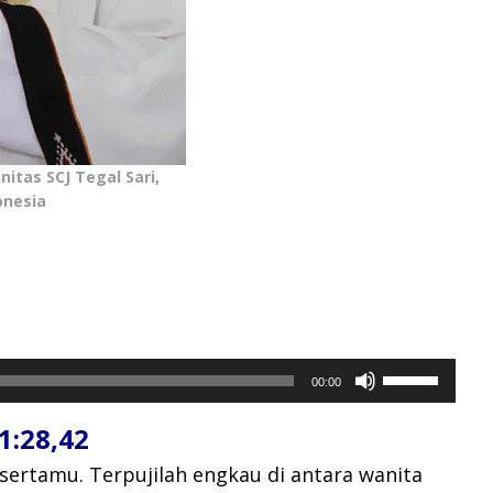
itas SCJ Tegal Sari,
onesia
Gunakan
00:00
Anak
Panah
:28,42
Atas/Bawah
untuk
 sertamu.
Terpujilah engkau di antara wanita
menaikkan