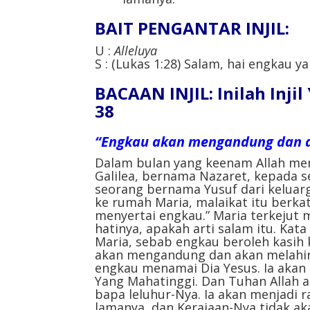
BAIT PENGANTAR INJIL:
U :
Alleluya
S : (Lukas 1:28) Salam, hai engkau 
BACAAN INJIL: Inilah Inji
38
“Engkau akan mengandung dan ak
Dalam bulan yang keenam Allah men
Galilea, bernama Nazaret, kepada
seorang bernama Yusuf dari keluar
ke rumah Maria, malaikat itu berkat
menyertai engkau.” Maria terkejut 
hatinya, apakah arti salam itu. Kata
Maria, sebab engkau beroleh kasih 
akan mengandung dan akan melahirk
engkau menamai Dia Yesus. Ia akan 
Yang Mahatinggi. Dan Tuhan Allah 
bapa leluhur-Nya. Ia akan menjadi 
lamanya, dan Kerajaan-Nya tidak ak