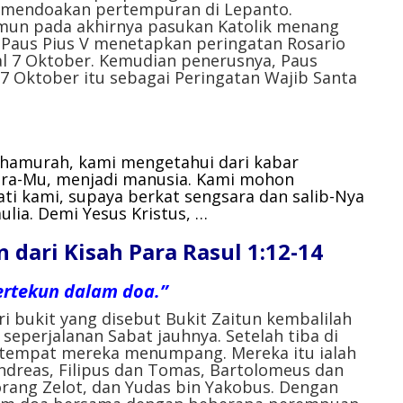
k mendoakan pertempuran di Lepanto.
un pada akhirnya pasukan Katolik menang
 Paus Pius V menetapkan peringatan Rosario
al 7 Oktober. Kemudian penerusnya, Paus
 7 Oktober itu sebagai Peringatan Wajib Santa
ahamurah,
kami mengetahui dari kabar
era-Mu, menjadi manusia.
Kami mohon
ti kami, supaya berkat sengsara dan salib-Nya
ulia.
Demi Yesus Kristus, …
 dari Kisah Para Rasul 1:12-14
ertekun dalam doa.”
ri bukit yang disebut Bukit Zaitun kembalilah
seperjalanan Sabat jauhnya. Setelah tiba di
s tempat mereka menumpang. Mereka itu ialah
ndreas, Filipus dan Tomas, Bartolomeus dan
orang Zelot, dan Yudas bin Yakobus. Dengan