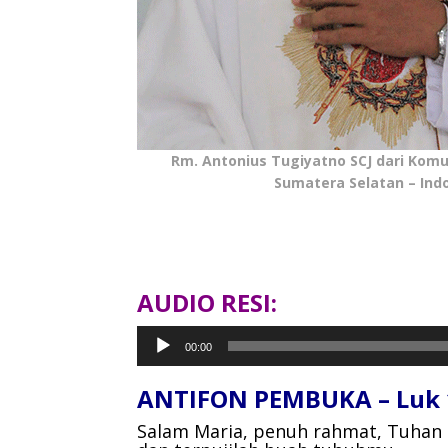
Rm. Antonius Tugiyatno SCJ dari Komun
Sumatera Selatan – Ind
AUDIO RESI:
Pemutar
00:00
Audio
ANTIFON PEMBUKA – Luk 1
Salam Maria, penuh rahmat, Tuhan