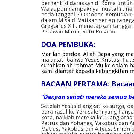
berhenti didaraskan di Roma untu
Walaupun nampaknya mustahil, nam
pada tanggal 7 Oktober. Kemudian,
dalam Misa di Vatikan setiap tangg
Gregorius XIII, menetapkan tanggal
Perawan Maria, Ratu Rosario.
DOA PEMBUKA:
Marilah berdoa:
Allah Bapa yang m
malaikat, bahwa Yesus Kristus, Put
curahkanlah rahmat-Mu ke dalam ha
kami diantar kepada kebangkitan m
BACAAN PERTAMA:
Bacaan
“Dengan sehati mereka semua b
Setelah Yesus diangkat ke surga, da
para rasul ke Yerusalem yang hanya 
kota, naiklah mereka ke ruang ata
Petrus dan Yohanes, Yakobus dan A
Matius, Yakobus bin Alfeus, Simon 