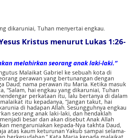
yang dikaruniai, Tuhan menyertai engkau.
l Yesus Kristus menurut Lukas 1:26-
an melahirkan seorang anak laki-laki.”
gutus Malaikat Gabriel ke sebuah kota di
 seorang perawan yang bertunangan dengan
ga Daud; nama perawan itu Maria. Ketika masuk
a, “Salam, hai engkau yang dikaruniai, Tuhan
mendengar perkataan itu, lalu bertanya di dalam
 malaikat itu kepadanya, “Jangan takut, hai
karunia di hadapan Allah. Sesungguhnya engkau
an seorang anak laki-laki, dan hendaklah
menjadi besar dan akan disebut Anak Allah
akan mengaruniakan kepada-Nya takhta Daud,
raja atas kaum keturunan Yakub sampai selama-
an berkesudahan.” Kata Maria kepada malaikat