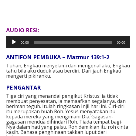
AUDIO RESI:
Pemutar
00:00
00:00
Audio
ANTIFON PEMBUKA – Mazmur 139:1-2
Tuhan, Engkau menyelami dan mengenal aku,
Engkau
tahu bila aku duduk atau berdiri,
Dari jauh Engkau
mengerti pikiranku.
PENGANTAR
Tiga ciri yang menandai pengikut Kristus: ia tidak
membuat penyesatan, ia memaafkan segalanya, dan
beriman teguh. Itulah ringkasan Injil hari ini. Ciri-ciri
itu merupakan buah Roh. Yesus menyatakan itu
kepada mereka yang mengimani Dia. Gagasan-
gagasan mendua dihindari Roh. Tiada tempat bagi-
Nya dalam hati yang palsu. Roh demikian itu roh cinta
kasih. Bahasa penghinaan takkan luput dari