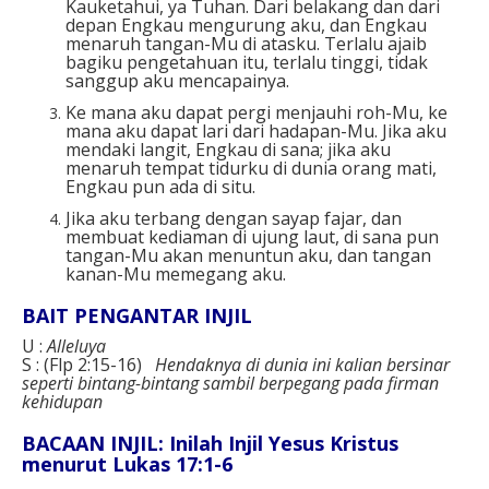
Kauketahui, ya Tuhan. Dari belakang dan dari
depan Engkau mengurung aku, dan Engkau
menaruh tangan-Mu di atasku. Terlalu ajaib
bagiku pengetahuan itu, terlalu tinggi, tidak
sanggup aku mencapainya.
Ke mana aku dapat pergi menjauhi roh-Mu, ke
mana aku dapat lari dari hadapan-Mu. Jika aku
mendaki langit, Engkau di sana; jika aku
menaruh tempat tidurku di dunia orang mati,
Engkau pun ada di situ.
Jika aku terbang dengan sayap fajar, dan
membuat kediaman di ujung laut, di sana pun
tangan-Mu akan menuntun aku, dan tangan
kanan-Mu memegang aku.
BAIT PENGANTAR INJIL
U :
Alleluya
S : (Flp 2:15-16)
Hendaknya di dunia ini kalian bersinar
seperti bintang-bintang sambil berpegang pada firman
kehidupan
BACAAN INJIL: Inilah Injil Yesus Kristus
menurut Lukas 17:1-6