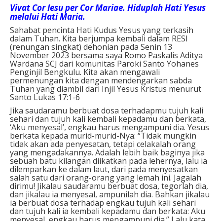
Vivat Cor Iesu per Cor Mariae. Hiduplah Hati Yesus
melalui Hati Maria.
Sahabat pencinta Hati Kudus Yesus yang terkasih
dalam Tuhan. Kita berjumpa kembali dalam RESI
(renungan singkat) dehonian pada Senin 13
November 2023 bersama saya Romo Paskalis Aditya
Wardana SCJ dari komunitas Paroki Santo Yohanes
Penginjil Bengkulu. Kita akan mengawali
permenungan kita dengan mendengarkan sabda
Tuhan yang diambil dari Injil Yesus Kristus menurut
Santo Lukas 17:1-6
Jika saudaramu berbuat dosa terhadapmu tujuh kali
sehari dan tujuh kali kembali kepadamu dan berkata,
‘Aku menyesal’, engkau harus mengampuni dia. Yesus
berkata kepada murid-murid-Nya: “Tidak mungkin
tidak akan ada penyesatan, tetapi celakalah orang
yang mengadakannya. Adalah lebih baik baginya jika
sebuah batu kilangan diikatkan pada lehernya, lalu ia
dilemparkan ke dalam laut, dari pada menyesatkan
salah satu dari orang-orang yang lemah ini. Jagalah
dirimu! Jikalau saudaramu berbuat dosa, tegorlah dia,
dan jikalau ia menyesal, ampunilah dia. Bahkan jikalau
ia berbuat dosa terhadap engkau tujuh kali sehari
dan tujuh kali ia kembali kepadamu dan berkata: Aku
menyesal, engkau harus mengampuni dia.” Lalu kata