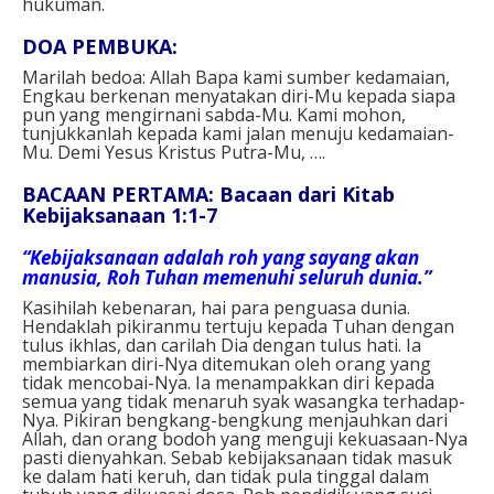
hukuman.
DOA PEMBUKA:
Marilah bedoa:
Allah Bapa kami sumber kedamaian,
Engkau berkenan menyatakan diri-Mu
kepada siapa
pun yang mengirnani sabda-Mu.
Kami mohon,
tunjukkanlah kepada kami
jalan menuju kedamaian-
Mu.
Demi Yesus Kristus Putra-Mu, ….
BACAAN PERTAMA: Bacaan dari Kitab
Kebijaksanaan 1:1-7
“Kebijaksanaan adalah roh yang sayang akan
manusia, Roh Tuhan memenuhi seluruh dunia.”
Kasihilah kebenaran, hai para penguasa dunia.
Hendaklah pikiranmu tertuju kepada Tuhan dengan
tulus ikhlas, dan carilah Dia dengan tulus hati. Ia
membiarkan diri-Nya ditemukan oleh orang yang
tidak mencobai-Nya. Ia menampakkan diri kepada
semua yang tidak menaruh syak wasangka terhadap-
Nya. Pikiran bengkang-bengkung menjauhkan dari
Allah, dan orang bodoh yang menguji kekuasaan-Nya
pasti dienyahkan. Sebab kebijaksanaan tidak masuk
ke dalam hati keruh, dan tidak pula tinggal dalam