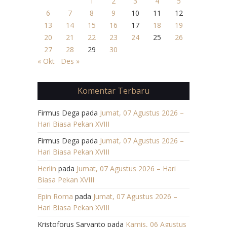
1
2
3
4
5
6
7
8
9
10
11
12
13
14
15
16
17
18
19
20
21
22
23
24
25
26
27
28
29
30
« Okt
Des »
Komentar Terbaru
Firmus Dega
pada
Jumat, 07 Agustus 2026 –
Hari Biasa Pekan XVIII
Firmus Dega
pada
Jumat, 07 Agustus 2026 –
Hari Biasa Pekan XVIII
Herlin
pada
Jumat, 07 Agustus 2026 – Hari
Biasa Pekan XVIII
Epin Roma
pada
Jumat, 07 Agustus 2026 –
Hari Biasa Pekan XVIII
Kristoforus Saryanto
pada
Kamis, 06 Agustus