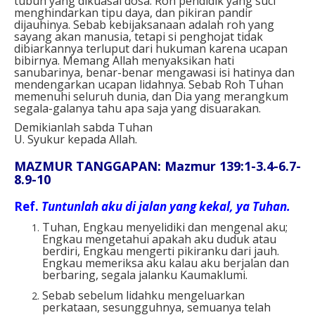
tubuh yang dikuasai dosa. Roh pendidik yang suci
menghindarkan tipu daya, dan pikiran pandir
dijauhinya. Sebab kebijaksanaan adalah roh yang
sayang akan manusia, tetapi si penghojat tidak
dibiarkannya terluput dari hukuman karena ucapan
bibirnya. Memang Allah menyaksikan hati
sanubarinya, benar-benar mengawasi isi hatinya dan
mendengarkan ucapan lidahnya. Sebab Roh Tuhan
memenuhi seluruh dunia, dan Dia yang merangkum
segala-galanya tahu apa saja yang disuarakan.
Demikianlah sabda Tuhan
U. Syukur kepada Allah.
MAZMUR TANGGAPAN: Mazmur 139:1-3.4-6.7-
8.9-10
Ref.
Tuntunlah aku di jalan yang kekal, ya Tuhan.
Tuhan, Engkau menyelidiki dan mengenal aku;
Engkau mengetahui apakah aku duduk atau
berdiri, Engkau mengerti pikiranku dari jauh.
Engkau memeriksa aku kalau aku berjalan dan
berbaring, segala jalanku Kaumaklumi.
Sebab sebelum lidahku mengeluarkan
perkataan, sesungguhnya, semuanya telah