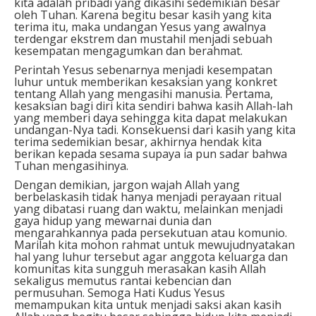
kita adalah pribadi yang dikasihi sedemikian besar
oleh Tuhan. Karena begitu besar kasih yang kita
terima itu, maka undangan Yesus yang awalnya
terdengar ekstrem dan mustahil menjadi sebuah
kesempatan mengagumkan dan berahmat.
Perintah Yesus sebenarnya menjadi kesempatan
luhur untuk memberikan kesaksian yang konkret
tentang Allah yang mengasihi manusia. Pertama,
kesaksian bagi diri kita sendiri bahwa kasih Allah-lah
yang memberi daya sehingga kita dapat melakukan
undangan-Nya tadi. Konsekuensi dari kasih yang kita
terima sedemikian besar, akhirnya hendak kita
berikan kepada sesama supaya ia pun sadar bahwa
Tuhan mengasihinya.
Dengan demikian, jargon wajah Allah yang
berbelaskasih tidak hanya menjadi perayaan ritual
yang dibatasi ruang dan waktu, melainkan menjadi
gaya hidup yang mewarnai dunia dan
mengarahkannya pada persekutuan atau komunio.
Marilah kita mohon rahmat untuk mewujudnyatakan
hal yang luhur tersebut agar anggota keluarga dan
komunitas kita sungguh merasakan kasih Allah
sekaligus memutus rantai kebencian dan
permusuhan. Semoga Hati Kudus Yesus
memampukan kita untuk menjadi saksi akan kasih