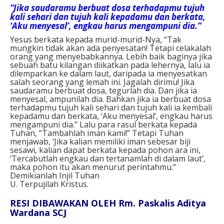
“Jika saudaramu berbuat dosa terhadapmu tujuh
kali sehari dan tujuh kali kepadamu dan berkata,
‘Aku menyesal’, engkau harus mengampuni dia.”
Yesus berkata kepada murid-murid-Nya, “Tak
mungkin tidak akan ada penyesatan! Tetapi celakalah
orang yang menyebabkannya. Lebih baik baginya jika
sebuah batu kilangan diikatkan pada lehernya, lalu ia
dilemparkan ke dalam laut, daripada ia menyesatkan
salah seorang yang lemah ini. Jagalah dirimu! Jika
saudaramu berbuat dosa, tegurlah dia. Dan jika ia
menyesal, ampunilah dia. Bahkan jika ia berbuat dosa
terhadapmu tujuh kali sehari dan tujuh kali ia kembali
kepadamu dan berkata, ‘Aku menyesal’, engkau harus
mengampuni dia.” Lalu para rasul berkata kepada
Tuhan, “Tambahlah iman kami!” Tetapi Tuhan
menjawab, ‘Jika kalian memiliki iman sebesar biji
sesawi, kalian dapat berkata kepada pohon ara ini,
‘Tercabutlah engkau dan tertanamlah di dalam laut’,
maka pohon itu akan menurut perintahmu.”
Demikianlah Injil Tuhan
U. Terpujilah Kristus.
RESI DIBAWAKAN OLEH Rm. Paskalis Aditya
Wardana SCJ