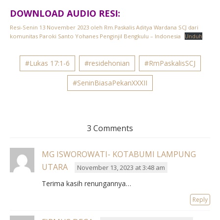
DOWNLOAD AUDIO RESI:
Resi-Senin 13 November 2023 oleh Rm.Paskalis Aditya Wardana SCJ dari
komunitas Paroki Santo Yohanes Penginjil Bengkulu – Indonesia
Unduh
#Lukas 17:1-6
#residehonian
#RmPaskalisSCJ
#SeninBiasaPekanXXXII
3 Comments
MG ISWOROWATI- KOTABUMI LAMPUNG
UTARA
November 13, 2023 at 3:48 am
Terima kasih renungannya…
Reply