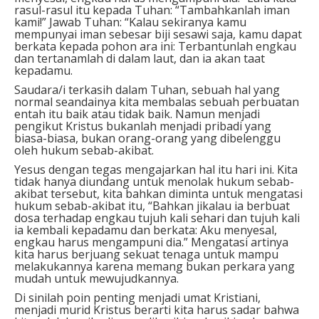
rasul-rasul itu kepada Tuhan: “Tambahkanlah iman
kami!” Jawab Tuhan: “Kalau sekiranya kamu
mempunyai iman sebesar biji sesawi saja, kamu dapat
berkata kepada pohon ara ini: Terbantunlah engkau
dan tertanamlah di dalam laut, dan ia akan taat
kepadamu.
Saudara/i terkasih dalam Tuhan, sebuah hal yang
normal seandainya kita membalas sebuah perbuatan
entah itu baik atau tidak baik. Namun menjadi
pengikut Kristus bukanlah menjadi pribadi yang
biasa-biasa, bukan orang-orang yang dibelenggu
oleh hukum sebab-akibat.
Yesus dengan tegas mengajarkan hal itu hari ini. Kita
tidak hanya diundang untuk menolak hukum sebab-
akibat tersebut, kita bahkan diminta untuk mengatasi
hukum sebab-akibat itu, “Bahkan jikalau ia berbuat
dosa terhadap engkau tujuh kali sehari dan tujuh kali
ia kembali kepadamu dan berkata: Aku menyesal,
engkau harus mengampuni dia.” Mengatasi artinya
kita harus berjuang sekuat tenaga untuk mampu
melakukannya karena memang bukan perkara yang
mudah untuk mewujudkannya.
Di sinilah poin penting menjadi umat Kristiani,
menjadi murid Kristus berarti kita harus sadar bahwa