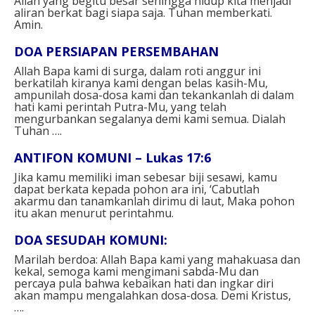
Allah yang begitu besar sehingga hidup kita menjadi
aliran berkat bagi siapa saja. Tuhan memberkati.
Amin.
DOA PERSIAPAN PERSEMBAHAN
Allah Bapa kami di surga,
dalam roti anggur ini
berkatilah kiranya kami dengan belas kasih-Mu,
ampunilah dosa-dosa kami
dan tekankanlah di dalam
hati kami perintah Putra-Mu,
yang telah
mengurbankan segalanya demi kami semua.
Dialah
Tuhan ….
ANTIFON KOMUNI – Lukas 17:6
J
ika kamu memiliki iman sebesar biji sesawi,
kamu
dapat berkata kepada pohon ara ini,
‘Cabutlah
akarmu dan tanamkanlah dirimu di laut,
Maka pohon
itu akan menurut perintahmu.
DOA SESUDAH KOMUNI:
Marilah berdoa:
Allah Bapa kami yang mahakuasa dan
kekal,
semoga kami mengimani sabda-Mu dan
percaya pula
bahwa kebaikan hati dan ingkar diri
akan mampu
mengalahkan dosa-dosa.
Demi Kristus,
….