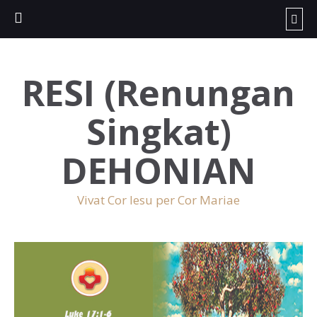
RESI (Renungan
Singkat)
DEHONIAN
Vivat Cor Iesu per Cor Mariae