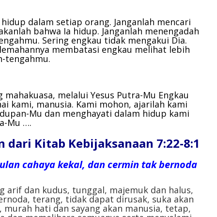
menurunkan
volume.
 hidup dalam setiap orang. Janganlah mencari
atakanlah bahwa Ia hidup. Janganlah menengadah
i-tengahmu. Sering engkau tidak mengakui Dia.
lemahannya membatasi engkau melihat lebih
ah-tengahmu.
ng mahakuasa,
melalui Yesus Putra-Mu Engkau
ai kami, manusia.
Kami mohon, ajarilah kami
idupan-Mu
dan menghayati dalam hidup kami
ra-Mu ….
ari Kitab Kebijaksanaan 7:22-8:1
lan cahaya kekal, dan cermin tak bernoda
g arif dan kudus, tunggal, majemuk dan halus,
ernoda, terang, tidak dapat dirusak, suka akan
n, murah hati dan sayang akan manusia, tetap,