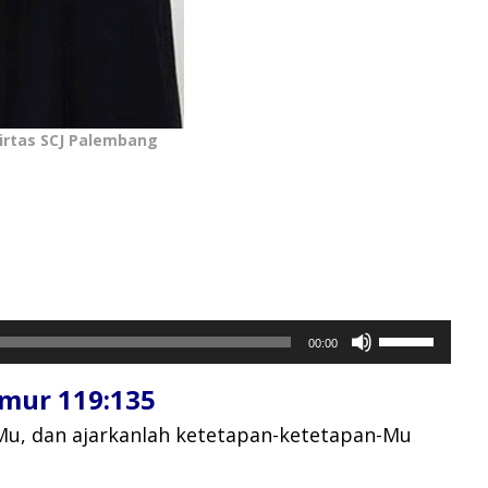
irtas SCJ Palembang
Gunakan
00:00
Anak
Panah
mur 119:135
Atas/Bawah
untuk
Mu,
dan ajarkanlah ketetapan-ketetapan-Mu
menaikkan
atau