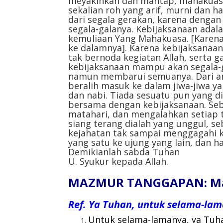
meyakinkan dan mantap, mahakuas
sekalian roh yang arif, murni dan h
dari segala gerakan, karena denga
segala-galanya. Kebijaksanaan adal
kemuliaan Yang Mahakuasa. [Karena
ke dalamnya]. Karena kebijaksanaa
tak bernoda kegiatan Allah, serta
kebijaksanaan mampu akan segala-ga
namun membarui semuanya. Dari ang
beralih masuk ke dalam jiwa-jiwa ya
dan nabi. Tiada sesuatu pun yang di
bersama dengan kebijaksanaan. Seb
matahari, dan mengalahkan setiap 
siang terang dialah yang unggul, s
kejahatan tak sampai menggagahi k
yang satu ke ujung yang lain, dan 
Demikianlah sabda Tuhan
U. Syukur kepada Allah.
MAZMUR TANGGAPAN: Mazm
Ref. Ya Tuhan, untuk selama-lam
Untuk selama-lamanya, ya Tuha