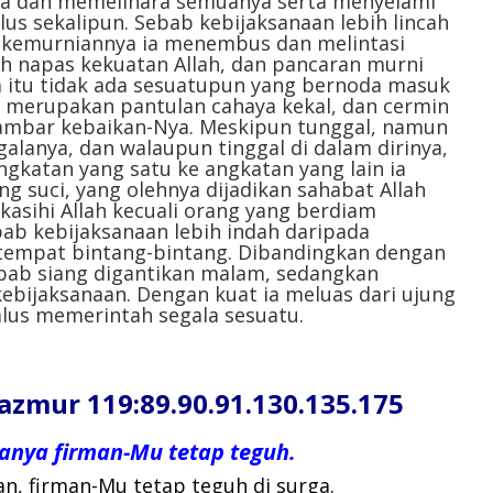
a dan memelihara semuanya serta menyelami
alus sekalipun. Sebab kebijaksanaan lebih lincah
n kemurniannya ia menembus dan melintasi
ah napas kekuatan Allah, dan pancaran murni
 itu tidak ada sesuatupun yang bernoda masuk
n merupakan pantulan cahaya kekal, dan cermin
 gambar kebaikan-Nya. Meskipun tunggal, namun
lanya, dan walaupun tinggal di dalam dirinya,
katan yang satu ke angkatan yang lain ia
ng suci, yang olehnya dijadikan sahabat Allah
kasihi Allah kecuali orang yang berdiam
ab kebijaksanaan lebih indah daripada
tempat bintang-bintang. Dibandingkan dengan
ebab siang digantikan malam, sedangkan
ebijaksanaan. Dengan kuat ia meluas dari ujung
halus memerintah segala sesuatu.
ur 119:89.90.91.130.135.175
anya firman-Mu tetap teguh.
n, firman-Mu tetap teguh di surga.