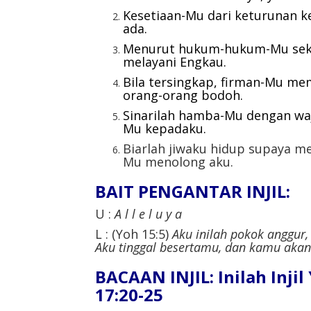
Kesetiaan-Mu dari keturunan k
ada.
Menurut hukum-hukum-Mu sekar
melayani Engkau.
Bila tersingkap, firman-Mu m
orang-orang bodoh.
Sinarilah hamba-Mu dengan waj
Mu kepadaku.
Biarlah jiwaku hidup supaya m
Mu menolong aku.
BAIT PENGANTAR INJIL:
U :
A l l e l u y a
L : (Yoh 15:5)
Aku inilah pokok anggur,
Aku tinggal besertamu, dan kamu aka
BACAAN INJIL: Inilah Inji
17:20-25