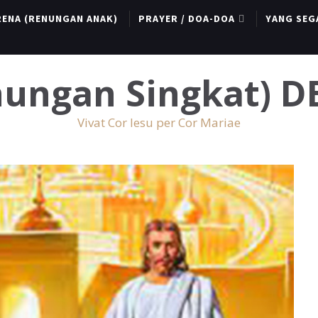
RENA (RENUNGAN ANAK)
PRAYER / DOA-DOA
YANG SEG
enungan Singkat) 
Vivat Cor Iesu per Cor Mariae