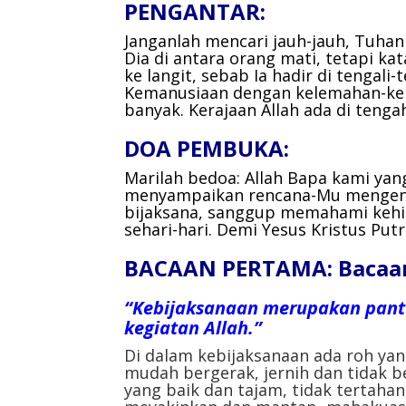
PENGANTAR:
Janganlah mencari jauh-jauh, Tuhan
Dia di antara orang mati, tetapi k
ke langit, sebab Ia hadir di tengal
Kemanusiaan dengan kelemahan-ke
banyak. Kerajaan Allah ada di teng
DOA PEMBUKA:
Marilah bedoa:
Allah Bapa kami ya
menyampaikan
rencana-Mu mengen
bijaksana,
sanggup memahami keh
sehari-hari.
Demi Yesus Kristus Put
BACAAN PERTAMA: Bacaan d
“Kebijaksanaan merupakan pantu
kegiatan Allah.”
Di dalam kebijaksanaan ada roh yan
mudah bergerak, jernih dan tidak b
yang baik dan tajam, tidak tertaha