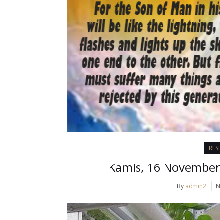
RES
Kamis, 16 November 
By
admin2
N