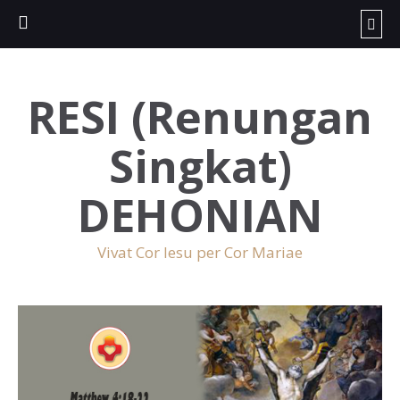
RESI (Renungan
Singkat)
DEHONIAN
Vivat Cor Iesu per Cor Mariae