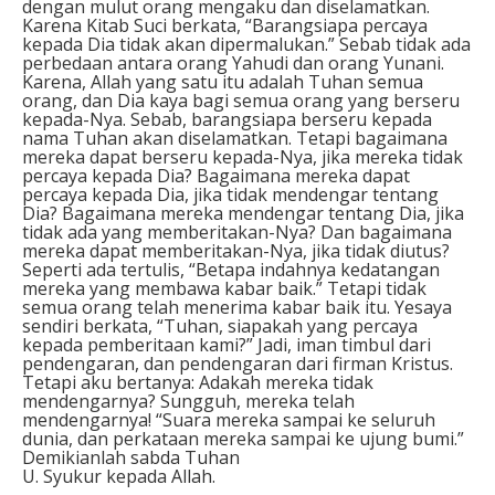
dengan mulut orang mengaku dan diselamatkan.
Karena Kitab Suci berkata, “Barangsiapa percaya
kepada Dia tidak akan dipermalukan.” Sebab tidak ada
perbedaan antara orang Yahudi dan orang Yunani.
Karena, Allah yang satu itu adalah Tuhan semua
orang, dan Dia kaya bagi semua orang yang berseru
kepada-Nya. Sebab, barangsiapa berseru kepada
nama Tuhan akan diselamatkan. Tetapi bagaimana
mereka dapat berseru kepada-Nya, jika mereka tidak
percaya kepada Dia? Bagaimana mereka dapat
percaya kepada Dia, jika tidak mendengar tentang
Dia? Bagaimana mereka mendengar tentang Dia, jika
tidak ada yang memberitakan-Nya? Dan bagaimana
mereka dapat memberitakan-Nya, jika tidak diutus?
Seperti ada tertulis, “Betapa indahnya kedatangan
mereka yang membawa kabar baik.” Tetapi tidak
semua orang telah menerima kabar baik itu. Yesaya
sendiri berkata, “Tuhan, siapakah yang percaya
kepada pemberitaan kami?” Jadi, iman timbul dari
pendengaran, dan pendengaran dari firman Kristus.
Tetapi aku bertanya: Adakah mereka tidak
mendengarnya? Sungguh, mereka telah
mendengarnya! “Suara mereka sampai ke seluruh
dunia, dan perkataan mereka sampai ke ujung bumi.”
Demikianlah sabda Tuhan
U. Syukur kepada Allah.