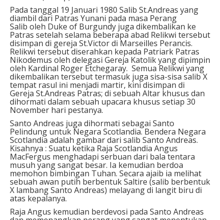
Pada tanggal 19 Januari 1980 Salib St.Andreas yang
diambil dari Patras Yunani pada masa Perang
Salib oleh Duke of Burgundy juga dikembalikan ke
Patras setelah selama beberapa abad Relikwi tersebut
disimpan di gereja St.Victor di Marseilles Perancis.
Relikwi tersebut diserahkan kepada Patriark Patras
Nikodemus oleh delegasi Gereja Katolik yang dipimpin
oleh Kardinal Roger Etchegaray. Semua Relikwi yang
dikembalikan tersebut termasuk juga sisa-sisa salib X
tempat rasul ini menjadi martir, kini disimpan di
Gereja St.Andreas Patras; di sebuah Altar khusus dan
dihormati dalam sebuah upacara khusus setiap 30
November hari pestanya.
Santo Andreas juga dihormati sebagai Santo
Pelindung untuk Negara Scotlandia. Bendera Negara
Scotlandia adalah gambar dari salib Santo Andreas.
Kisahnya : Suatu ketika Raja Scotlandia Angus
MacFergus menghadapi serbuan dari bala tentara
musuh yang sangat besar. Ia kemudian berdoa
memohon bimbingan Tuhan. Secara ajaib ia melihat
sebuah awan putih berbentuk Saltire (salib berbentuk
X lambang Santo Andreas) melayang di langit biru di
atas kepalanya.
Raja Angus kemudian berdevosi pada Santo Andreas