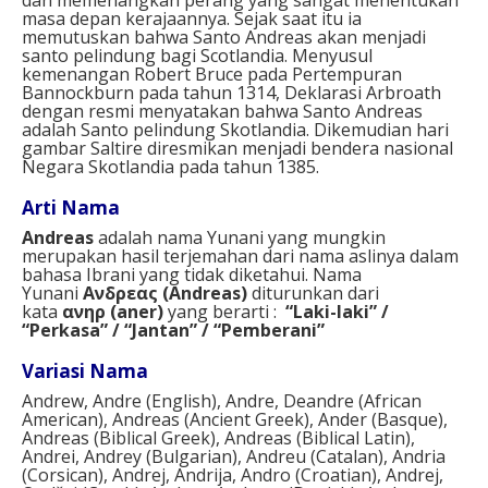
dan memenangkan perang yang sangat menentukan
masa depan kerajaannya. Sejak saat itu ia
memutuskan bahwa Santo Andreas akan menjadi
santo pelindung bagi Scotlandia. Menyusul
kemenangan Robert Bruce pada Pertempuran
Bannockburn pada tahun 1314, Deklarasi Arbroath
dengan resmi menyatakan bahwa Santo Andreas
adalah Santo pelindung Skotlandia. Dikemudian hari
gambar Saltire diresmikan menjadi bendera nasional
Negara Skotlandia pada tahun 1385.
Arti Nama
Andreas
adalah nama Yunani yang mungkin
merupakan hasil terjemahan dari nama aslinya dalam
bahasa Ibrani yang tidak diketahui. Nama
Yunani
Ανδρεας (Andreas)
diturunkan dari
kata
ανηρ (aner)
yang berarti :
“Laki-laki” /
“Perkasa” / “Jantan” / “Pemberani”
Variasi Nama
Andrew, Andre (English), Andre, Deandre (African
American), Andreas (Ancient Greek), Ander (Basque),
Andreas (Biblical Greek), Andreas (Biblical Latin),
Andrei, Andrey (Bulgarian), Andreu (Catalan), Andria
(Corsican), Andrej, Andrija, Andro (Croatian), Andrej,