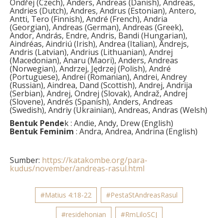
Ondřej (Czech), Anders, Andreas (Danish), Andreas,
Andries (Dutch), Andres, Andrus (Estonian), Antero,
Antti, Tero (Finnish), André (French), Andria
(Georgian), Andreas (German), Andreas (Greek),
Andor, András, Endre, Andris, Bandi (Hungarian),
Aindréas, Aindriú (Irish), Andrea (Italian), Andrejs,
Andris (Latvian), Andrius (Lithuanian), Andrej
(Macedonian), Anaru (Maori), Anders, Andreas
(Norwegian), Andrzej, Jędrzej (Polish), André
(Portuguese), Andrei (Romanian), Andrei, Andrey
(Russian), Aindrea, Dand (Scottish), Andrej, Andrija
(Serbian), Andrej, Ondrej (Slovak), Andraž, Andrej
(Slovene), Andrés (Spanish), Anders, Andreas
(Swedish), Andriy (Ukrainian), Andreas, Andras (Welsh)
Bentuk Pende
k : Andie, Andy, Drew (English)
Bentuk Feminim
: Andra, Andrea, Andrina (English)
Sumber:
https://katakombe.org/para-
kudus/november/andreas-rasul.html
#Matius 4:18-22
#PestaStAndreasRasul
#residehonian
#RmLiloSCJ