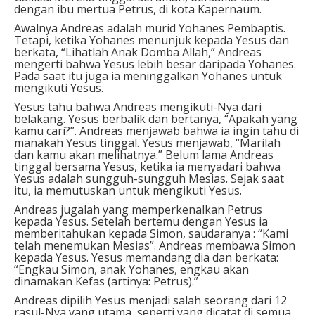
dengan ibu mertua Petrus, di kota Kapernaum.
Awalnya Andreas adalah murid Yohanes Pembaptis.
Tetapi, ketika Yohanes menunjuk kepada Yesus dan
berkata, “Lihatlah Anak Domba Allah,” Andreas
mengerti bahwa Yesus lebih besar daripada Yohanes.
Pada saat itu juga ia meninggalkan Yohanes untuk
mengikuti Yesus.
Yesus tahu bahwa Andreas mengikuti-Nya dari
belakang. Yesus berbalik dan bertanya, “Apakah yang
kamu cari?”. Andreas menjawab bahwa ia ingin tahu di
manakah Yesus tinggal. Yesus menjawab, “Marilah
dan kamu akan melihatnya.” Belum lama Andreas
tinggal bersama Yesus, ketika ia menyadari bahwa
Yesus adalah sungguh-sungguh Mesias. Sejak saat
itu, ia memutuskan untuk mengikuti Yesus.
Andreas jugalah yang memperkenalkan Petrus
kepada Yesus. Setelah bertemu dengan Yesus ia
memberitahukan kepada Simon, saudaranya : “Kami
telah menemukan Mesias”. Andreas membawa Simon
kepada Yesus. Yesus memandang dia dan berkata:
“Engkau Simon, anak Yohanes, engkau akan
dinamakan Kefas (artinya: Petrus).”
Andreas dipilih Yesus menjadi salah seorang dari 12
rasul-Nya yang utama, seperti yang dicatat di semua