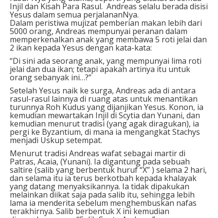
Injil dan Kisah Para Rasul. Andreas selalu berada disisi
Yesus dalam semua perjalananNya.
Dalam peristiwa mujizat pemberian makan lebih dari
5000 orang, Andreas mempunyai peranan dalam
memperkenalkan anak yang membawa 5 roti jelai dan
2 ikan kepada Yesus dengan kata-kata:
“Di sini ada seorang anak, yang mempunyai lima roti
jelai dan dua ikan; tetapi apakah artinya itu untuk
orang sebanyak ini…?”
Setelah Yesus naik ke surga, Andreas ada di antara
rasul-rasul lainnya di ruang atas untuk menantikan
turunnya Roh Kudus yang dijanjikan Yesus. Konon, ia
kemudian mewartakan Injil di Scytia dan Yunani, dan
kemudian menurut tradisi (yang agak diragukan), ia
pergi ke Byzantium, di mana ia mengangkat Stachys
menjadi Uskup setempat.
Menurut tradisi Andreas wafat sebagai martir di
Patras, Acaia, (Yunani). Ia digantung pada sebuah
saltire (salib yang berbentuk huruf “X” ) selama 2 hari,
dan selama itu ia terus berkotbah kepada khalayak
yang datang menyaksikannya. Ia tidak dipakukan
melainkan diikat saja pada salib itu, sehingga lebih
lama ia menderita sebelum menghembuskan nafas
terakhirnya. Salib berbentuk X ini kemudian