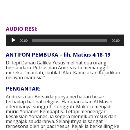
AUDIO RESI:
Pemutar
00:00
00:00
Audio
ANTIFON PEMBUKA – lih. Matius 4:18-19
Di tepi Danau Galilea Yesus melihat dua orang
bersaudara: Petrus dan Andreas. Ia memanggil
mereka, “marilah, ikutilah Aku. Kamu akan Kujadikan
nelayan manusia.”
PENGANTAR:
Andreas dari Betsaida punya perhatian besar
terhadap hal-hal religius. Harapan akan Al Masih
diterimanya sungguh-sungguh. Maka ia menjadi
murid Yohanes Pembaptis. Tetapi mendengar
kesaksian Yohanes, ia segera mengikuti Yesus dan
mengajak saudaranya. Selanjutnya ia sangat
terpesona oleh pribadi Yesus. Kelak ia berkeliling ke