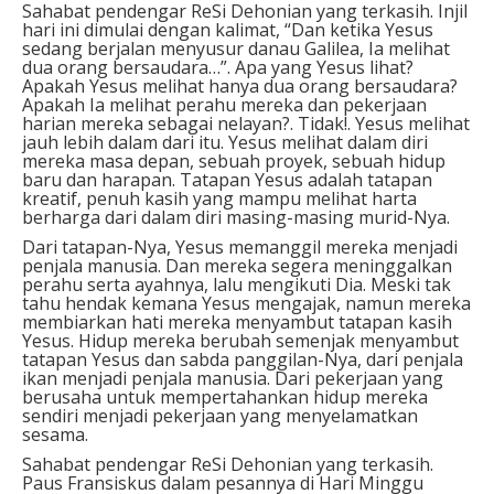
Sahabat pendengar ReSi Dehonian yang terkasih. Injil
hari ini dimulai dengan kalimat, “Dan ketika Yesus
sedang berjalan menyusur danau Galilea, Ia melihat
dua orang bersaudara…”. Apa yang Yesus lihat?
Apakah Yesus melihat hanya dua orang bersaudara?
Apakah Ia melihat perahu mereka dan pekerjaan
harian mereka sebagai nelayan?. Tidak!. Yesus melihat
jauh lebih dalam dari itu. Yesus melihat dalam diri
mereka masa depan, sebuah proyek, sebuah hidup
baru dan harapan. Tatapan Yesus adalah tatapan
kreatif, penuh kasih yang mampu melihat harta
berharga dari dalam diri masing-masing murid-Nya.
Dari tatapan-Nya, Yesus memanggil mereka menjadi
penjala manusia. Dan mereka segera meninggalkan
perahu serta ayahnya, lalu mengikuti Dia. Meski tak
tahu hendak kemana Yesus mengajak, namun mereka
membiarkan hati mereka menyambut tatapan kasih
Yesus. Hidup mereka berubah semenjak menyambut
tatapan Yesus dan sabda panggilan-Nya, dari penjala
ikan menjadi penjala manusia. Dari pekerjaan yang
berusaha untuk mempertahankan hidup mereka
sendiri menjadi pekerjaan yang menyelamatkan
sesama.
Sahabat pendengar ReSi Dehonian yang terkasih.
Paus Fransiskus dalam pesannya di Hari Minggu