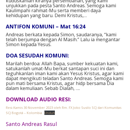
kuduskanlah kiranya persembahan, yang kami
unjukkan pada pesta Santo Andreas. Semoga kami
Kaulimpahi rahmat-Mu serta memberi daya
kehidupan yang baru. Demi Kristus,…
ANTIFON KOMUNI – Mat 16:24
Andreas berkata kepada Simon, saudaranya, “kami
telah berjumpa dengan Al Masih.” Lalu ia mengantar
Simon kepada Yesus.
DOA SESUDAH KOMUNI:
Marilah berdoa: Allah Bapa, sumber kekuatan kami,
satukanlah umat-Mu berkat santapan suci ini dan
teguhkanlan iman kami akan Yesus Kristus, agar kami
dapat mengikuti teladan Santo Andreas. Semoga kami
pun mati bersama Kristus, agar hidp bersama Dia
dalam kemuliaan. Sebab Dialah, ….
DOWNLOAD AUDIO RESI:
Resi-Kamis 30 November 2023 oleh Rm. FX Joko Susilo SCJ dari Komunitas
SCJ Bogotá – Kolombia
Unduh
Santo Andreas Rasul