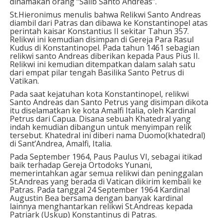
dinamakan orang “Salib Santo Andreas”.
St.Hieronimus menulis bahwa Relikwi Santo Andreas
diambil dari Patras dan dibawa ke Konstantinopel atas
perintah kaisar Konstantius II sekitar Tahun 357.
Relikwi ini kemudian disimpan di Gereja Para Rasul
Kudus di Konstantinopel. Pada tahun 1461 sebagian
relikwi santo Andreas diberikan kepada Paus Pius II.
Relikwi ini kemudian ditempatkan dalam salah satu
dari empat pilar tengah Basilika Santo Petrus di
Vatikan.
Pada saat kejatuhan kota Konstantinopel, relikwi
Santo Andreas dan Santo Petrus yang disimpan dikota
itu diselamatkan ke kota Amalfi Italia, oleh Kardinal
Petrus dari Capua. Disana sebuah Khatedral yang
indah kemudian dibangun untuk menyimpan relik
tersebut. Khatedral ini diberi nama Duomo(khatedral)
di Sant’Andrea, Amalfi, Italia.
Pada September 1964, Paus Paulus VI, sebagai itikad
baik terhadap Gereja Ortodoks Yunani,
memerintahkan agar semua relikwi dan peninggalan
St.Andreas yang berada di Vatican dikirim kembali ke
Patras. Pada tanggal 24 September 1964 Kardinal
Augustin Bea bersama dengan banyak kardinal
lainnya menghantarkan relikwi St.Andreas kepada
Patriark (Uskup) Konstantinus di Patras.