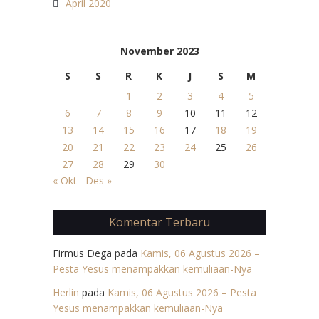
April 2020
November 2023
S
S
R
K
J
S
M
1
2
3
4
5
6
7
8
9
10
11
12
13
14
15
16
17
18
19
20
21
22
23
24
25
26
27
28
29
30
« Okt
Des »
Komentar Terbaru
Firmus Dega
pada
Kamis, 06 Agustus 2026 –
Pesta Yesus menampakkan kemuliaan-Nya
Herlin
pada
Kamis, 06 Agustus 2026 – Pesta
Yesus menampakkan kemuliaan-Nya