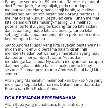
Panggilan sedunia ke-59 berkata, “Menurut pepatah
dari Timur Jauh, “orang bijak, pada telur dapat
melihat seekor elang; pada sebiji benih, ia melihat
sekilas sebuah pohon besar; pada orang berdosa, ia
melihat orang kudus”. Begitulah cara Tuhan melihat
kita: dalam diri kita masing-masing, Dia melihat
potensi tertentu, yang terkadang tanpa kita sadari,
dan sepanjang hidup kita Dia bekerja tanpa lelah
sehingga kita dapat menempatkan potensi ini untuk
kepentingan bersama.
Santo Andreas Rasul yang kita rayakan pestanya hari
ini dan murid-murid pertama dalam kisah Injil
memberi teladan bahwa hanya merekalah yang mau
dan berani menyambut tatapan Yesus dan
mendengarkan sabda-Nya, akan menyambut harapan
dan mengalami hidup baru semakin berarti bagi
sesama. Selamat pesta santo Andreas Rasul bagi kita
semua.
Allah yang Maharahim melimpahkan berkat-Nya yang
melimpah kepada kita hari ini: Dalam nama Bapa, dan
Putera dan Roh Kudus. Amin.
DOA PERSIAPAN PERSEMBAHAN:
Allah Bapa yang mahakuasa, terimalah dan