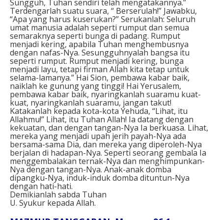
Sungguh, Tuhan sendiri telah mengatakannya.”
Terdengarlah suatu suara, “ Berserulah!” Jawabku,
“Apa yang harus kuserukan?” Serukanlah: Seluruh
umat manusia adalah seperti rumput dan semua
semaraknya seperti bunga di padang. Rumput
menjadi kering, apabila Tuhan menghembusnya
dengan nafas-Nya. Sesungguhnyalah bangsa itu
seperti rumput. Rumput menjadi kering, bunga
menjadi layu, tetapi firman Allah kita tetap untuk
selama-lamanya.” Hai Sion, pembawa kabar baik,
naiklah ke gunung yang tinggi! Hai Yerusalem,
pembawa kabar baik, nyaringkanlah suaramu kuat-
kuat, nyaringkanlah suaramu, jangan takut!
Katakanlah kepada kota-kota Yehuda, “Lihat, itu
Allahmu!” Lihat, itu Tuhan Allah! Ia datang dengan
kekuatan, dan dengan tangan-Nya Ia berkuasa. Lihat,
mereka yang menjadi upah jerih payah-Nya ada
bersama-sama Dia, dan mereka yang diperoleh-Nya
berjalan di hadapan-Nya. Seperti seorang gembala Ia
menggembalakan ternak-Nya dan menghimpunkan-
Nya dengan tangan-Nya. Anak-anak domba
dipangku-Nya, induk-induk domba dituntun-Nya
dengan hati-hati.
Demikianlah sabda Tuhan
U. Syukur kepada Allah.