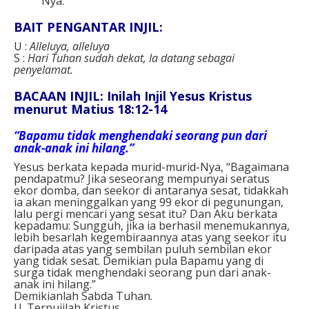
Nya.
BAIT PENGANTAR INJIL:
U :
Alleluya, alleluya
S :
Hari Tuhan sudah dekat, Ia datang sebagai
penyelamat.
BACAAN INJIL: Inilah Injil Yesus Kristus
menurut Matius 18:12-14
“Bapamu tidak menghendaki seorang pun dari
anak-anak ini hilang.”
Yesus berkata kepada murid-murid-Nya, “Bagaimana
pendapatmu? Jika seseorang mempunyai seratus
ekor domba, dan seekor di antaranya sesat, tidakkah
ia akan meninggalkan yang 99 ekor di pegunungan,
lalu pergi mencari yang sesat itu? Dan Aku berkata
kepadamu: Sungguh, jika ia berhasil menemukannya,
lebih besarlah kegembiraannya atas yang seekor itu
daripada atas yang sembilan puluh sembilan ekor
yang tidak sesat. Demikian pula Bapamu yang di
surga tidak menghendaki seorang pun dari anak-
anak ini hilang.”
Demikianlah Sabda Tuhan.
U. Terpujilah Kristus.