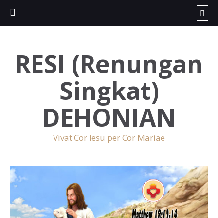
RESI (Renungan
Singkat)
DEHONIAN
Vivat Cor Iesu per Cor Mariae