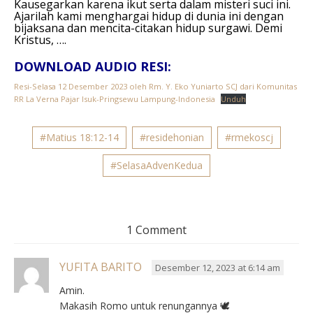
Kausegarkan karena ikut serta dalam misteri suci ini.
Ajarilah kami menghargai hidup di dunia ini dengan
bijaksana dan mencita-citakan hidup surgawi.
Demi
Kristus, ….
DOWNLOAD AUDIO RESI:
Resi-Selasa 12 Desember 2023 oleh Rm. Y. Eko Yuniarto SCJ dari Komunitas
RR La Verna Pajar Isuk-Pringsewu Lampung-Indonesia
Unduh
#Matius 18:12-14
#residehonian
#rmekoscj
#SelasaAdvenKedua
1 Comment
YUFITA BARITO
Desember 12, 2023 at 6:14 am
Amin.
Makasih Romo untuk renungannya 🕊