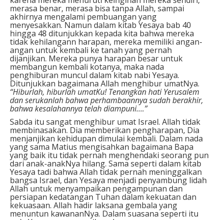
merasa benar, merasa bisa tanpa Allah, sampai
akhirnya mengalami pembuangan yang
menyesakkan. Namun dalam kitab Yesaya bab 40
hingga 48 ditunjukkan kepada kita bahwa mereka
tidak kehilangann harapan, mereka memiliki angan-
angan untuk kembali ke tanah yang pernah
dijanjikan. Mereka punya harapan besar untuk
membangun kembali kotanya, maka nada
penghiburan muncul dalam kitab nabi Yesaya.
Ditunjukkan bagaimana Allah menghibur umatNya.
“Hiburlah, hiburlah umatKu! Tenangkan hati Yerusalem
dan serukanlah bahwa perhambaannya sudah berakhir,
bahwa kesalahannya telah diampuni….”
Sabda itu sangat menghibur umat Israel. Allah tidak
membinasakan. Dia memberikan pengharapan, Dia
menjanjikan kehidupan dimulai kembali. Dalam nada
yang sama Matius mengisahkan bagaimana Bapa
yang baik itu tidak pernah menghendaki seorang pun
dari anak-anakNya hilang. Sama seperti dalam kitab
Yesaya tadi bahwa Allah tidak pernah meninggalkan
bangsa Israel, dan Yesaya menjadi penyambung lidah
Allah untuk menyampaikan pengampunan dan
persiapan kedatangan Tuhan dalam kekuatan dan
kekuasaan. Allah hadir laksana gembala yang
menuntun kawananNya. Dalam suasana seperti itu