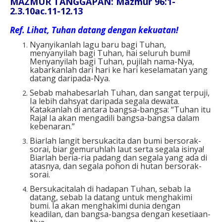
MAZMUR TANGGAPAN: Mazmur 96:1-
2.3.10ac.11-12.13
Ref.
Lihat, Tuhan datang dengan kekuatan!
Nyanyikanlah lagu baru bagi Tuhan,
menyanyilah bagi Tuhan, hai seluruh bumi!
Menyanyilah bagi Tuhan, pujilah nama-Nya,
kabarkanlah dari hari ke hari keselamatan yang
datang daripada-Nya.
Sebab mahabesarlah Tuhan, dan sangat terpuji,
Ia lebih dahsyat daripada segala dewata.
Katakanlah di antara bangsa-bangsa: “Tuhan itu
Raja! Ia akan mengadili bangsa-bangsa dalam
kebenaran.”
Biarlah langit bersukacita dan bumi bersorak-
sorai, biar gemuruhlah laut serta segala isinya!
Biarlah beria-ria padang dan segala yang ada di
atasnya, dan segala pohon di hutan bersorak-
sorai.
Bersukacitalah di hadapan Tuhan, sebab Ia
datang, sebab Ia datang untuk menghakimi
bumi. Ia akan menghakimi dunia dengan
keadilan, dan bangsa-bangsa dengan kesetiaan-