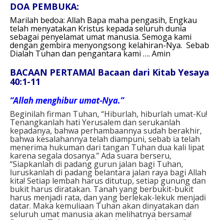
DOA PEMBUKA:
Marilah bedoa:
Allah Bapa maha pengasih,
Engkau
telah menyatakan Kristus kepada seluruh dunia
sebagai penyelamat umat manusia.
Semoga kami
dengan gembira menyongsong kelahiran-Nya.
Sebab
Dialah Tuhan dan pengantara kami ….
Amin
BACAAN PERTAMAl Bacaan dari Kitab Yesaya
40:1-11
“Allah menghibur umat-Nya.”
Beginilah firman Tuhan, “Hiburlah, hiburlah umat-Ku!
Tenangkanlah hati Yerusalem dan serukanlah
kepadanya, bahwa perhambaannya sudah berakhir,
bahwa kesalahannya telah diampuni, sebab ia telah
menerima hukuman dari tangan Tuhan dua kali lipat
karena segala dosanya.” Ada suara berseru,
“Siapkanlah di padang gurun jalan bagi Tuhan,
luruskanlah di padang belantara jalan raya bagi Allah
kita! Setiap lembah harus ditutup, setiap gunung dan
bukit harus diratakan. Tanah yang berbukit-bukit
harus menjadi rata, dan yang berlekak-lekuk menjadi
datar. Maka kemuliaan Tuhan akan dinyatakan dan
seluruh umat manusia akan melihatnya bersama!