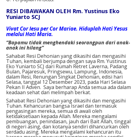
RESI DIBAWAKAN OLEH Rm. Yustinus Eko
Yuniarto SCJ
Vivat Cor Iesu per Cor Mariae. Hiduplah Hati Yesus
melalui Hati Maria.
“Bapamu tidak menghendaki seorangpun dari anak-
anak ini hilang”
Sahabat Resi Dehonian yang dikasihi dan mengasihi
Tuhan, kembali berjumpa dengan saya Rm. Yustinus
Eko Yuniarto SCJ dari Rumah Retret Laverna, Padang
Bulan, Pajaresuk, Pringsewu, Lampung, Indonesia,
dalam Resi, Renungan Singkat Dehonian, edisi hari
Selasa, tanggal 12 Desember 2023, pada Hari Selasa
Pekan II Adven. Saya berharap Anda semua ada dalam
keadaan sehat dan melimpah berkat.
Sahabat Resi Dehonian yang dikasihi dan mengasihi
Tuhan. Kehancuran bangsa Israel dan termasuk
pengasingan mereka, semua di awali oleh
ketidaksetiaan kepada Allah. Mereka mengalami
pembuangan, penindasan, jauh dari Bait Allah, tinggal
di negeri asing, dan kotanya sendiri dihancurkan oleh
serdadu asing. Mereka mengalami kehancuran itu
karena mereka menuruti keinginan mereka sendiri,