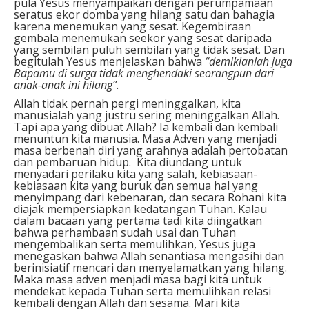
pula Yesus menyampaikan dengan perumpamaan
seratus ekor domba yang hilang satu dan bahagia
karena menemukan yang sesat. Kegembiraan
gembala menemukan seekor yang sesat daripada
yang sembilan puluh sembilan yang tidak sesat. Dan
begitulah Yesus menjelaskan bahwa
“demikianlah juga
Bapamu di surga tidak menghendaki seorangpun dari
anak-anak ini hilang”.
Allah tidak pernah pergi meninggalkan, kita
manusialah yang justru sering meninggalkan Allah.
Tapi apa yang dibuat Allah? Ia kembali dan kembali
menuntun kita manusia. Masa Adven yang menjadi
masa berbenah diri yang arahnya adalah pertobatan
dan pembaruan hidup. Kita diundang untuk
menyadari perilaku kita yang salah, kebiasaan-
kebiasaan kita yang buruk dan semua hal yang
menyimpang dari kebenaran, dan secara Rohani kita
diajak mempersiapkan kedatangan Tuhan. Kalau
dalam bacaan yang pertama tadi kita diingatkan
bahwa perhambaan sudah usai dan Tuhan
mengembalikan serta memulihkan, Yesus juga
menegaskan bahwa Allah senantiasa mengasihi dan
berinisiatif mencari dan menyelamatkan yang hilang.
Maka masa adven menjadi masa bagi kita untuk
mendekat kepada Tuhan serta memulihkan relasi
kembali dengan Allah dan sesama. Mari kita