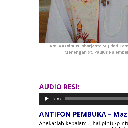
Rm. Anselmus Inharjanto SCJ dari Kom
Menengah St. Paulus Palemba
AUDIO RESI:
Pemutar
00:00
Audio
ANTIFON PEMBUKA – Maz
Angkatlah kepalamu, hai pintu-pin