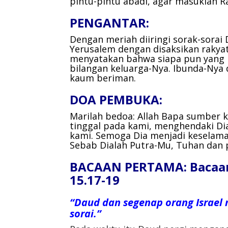
pintu-pintu abadi,
agar masuklah Ra
PENGANTAR:
Dengan meriah diiringi sorak-sorai
Yerusalem dengan disaksikan rakya
menyatakan bahwa siapa pun yang
bilangan keluarga-Nya. Ibunda-Nya 
kaum beriman.
DOA PEMBUKA:
Marilah bedoa:
Allah Bapa sumber 
tinggal pada kami,
menghendaki Dia
kami.
Semoga Dia menjadi keselam
Sebab Dialah Putra-Mu, Tuhan dan
BACAAN PERTAMA: Bacaan 
15.17-19
“Daud dan segenap orang Israel 
sorai.”