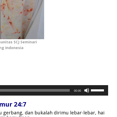
unitas SCJ Seminari
ng Indonesia
Gunakan
00:00
Anak
Panah
mur 24:7
Atas/Bawah
untuk
tu gerbang,
dan bukalah dirimu lebar-lebar, hai
menaikkan