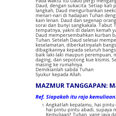
Pada waktu itu Daud pergi mengang
Daud, dengan sukacita. Setiap kali
langkah, Daud mengurbankan seeko
menari-nari di hadapan Tuhan deng
kain lenan. Daud dan segenap orang
sorai dan bunyi sangkakala. Tabut T
tempatnya, yakni di dalam kemah y
Daud mempersembahkan kurban bak
Tuhan. Setelah Daud selesai memp
keselamatan, diberkatinyalah bang
dibagikannya kepada seluruh bangsa
baik laki-laki maupun perempuan, m
daging, dan sepotong kue kismis. Se
masing ke rumahnya.
Demikianlah sabda Tuhan
Syukur kepada Allah.
MAZMUR TANGGAPAN: Maz
Ref. Siapakah itu raja kemuliaa
Angkatlah kepalamu, hai pintu-
hai pintu-pintu abadi, supaya 
Kemuliaan? Tuhan, yang jaya d