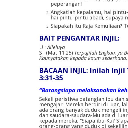
peperangan!
Angkatlah kepalamu, hai pintu-
hai pintu-pintu abadi, supaya 
Siapakah itu Raja Kemuliaan? T
BAIT PENGANTAR INJIL:
U :
Alleluya
S : (Mat 11:25)
Terpujilah Engkau, ya 
Kaunyatakan kepada kaum sederhana.
BACAAN INJIL: Inilah Inji
3:31-35
“Barangsiapa melaksanakan kehe
Sekali peristiwa datanglah ibu dan
mengajar. Mereka berdiri di luar, 
ada orang banyak duduk mengeliling
dan saudara-saudara-Mu ada di lua
kepada mereka, “Siapa ibu-Ku? Sia
orang-orang yang duduk di sekeliling