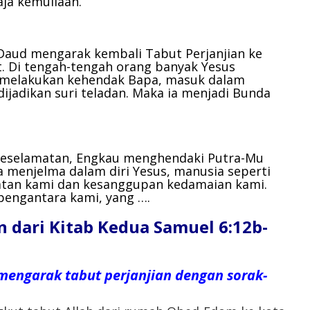
ja kemuliaan.
atau
menurunkan
volume.
 Daud mengarak kembali Tabut Perjanjian ke
t. Di tengah-tengah orang banyak Yesus
 melakukan kehendak Bapa, masuk dalam
dijadikan suri teladan. Maka ia menjadi Bunda
keselamatan,
Engkau menghendaki Putra-Mu
 menjelma dalam diri Yesus,
manusia seperti
atan kami
dan kesanggupan kedamaian kami.
 pengantara kami,
yang ….
dari Kitab Kedua Samuel 6:12b-
mengarak tabut perjanjian dengan sorak-