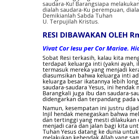
saudara-Ku! Barangsiapa melakukan k
dialah saudara-Ku perempuan, diala
Demikianlah Sabda Tuhan
U. Terpujilah Kristus.
RESI DIBAWAKAN OLEH Rm.
Vivat Cor Iesu per Cor Mariae. H
Sobat Resi terkasih, kalau kita me
terdapat keluarga inti (yakni ayah, 
termasuk mereka yang menjadi kera
diasumsikan bahwa keluarga inti ad
keluarga besar ikatannya lebih longga
saudara-saudara Yesus, ini hendak 
Barangkali juga ibu dan saudara-sa
didengarkan dan terpandang pada w
Namun, kesempatan ini justru dijad
Injil hendak menegaskan bahwa mel
dan tertinggi yang mesti dilakukan
menjadi cara dan jalan bagi kita un
Tuhan Yesus datang ke dunia untuk 
melakukan kehendak Allah yang sama