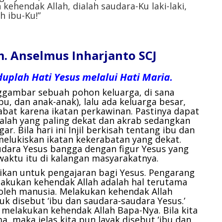
ehendak Allah, dialah saudara-Ku laki-laki,
h ibu-Ku!”
 Anselmus Inharjanto SCJ
iduplah Hati Yesus melalui Hati Maria.
nggambar sebuah pohon keluarga, di sana
ibu, dan anak-anak), lalu ada keluarga besar,
bat karena ikatan perkawinan. Pastinya dapat
alah yang paling dekat dan akrab sedangkan
r. Bila hari ini Injil berkisah tentang ibu dan
melukiskan ikatan kekerabatan yang dekat.
udara Yesus bangga dengan figur Yesus yang
aktu itu di kalangan masyarakatnya.
ikan untuk pengajaran bagi Yesus. Pengarang
akukan kehendak Allah adalah hal terutama
 oleh manusia. Melakukan kehendak Allah
tuk disebut ‘ibu dan saudara-saudara Yesus.’
melakukan kehendak Allah Bapa-Nya. Bila kita
, maka jelas kita pun layak disebut ‘ibu dan