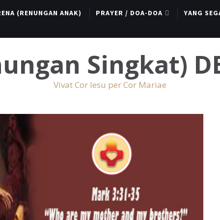
RENA (RENUNGAN ANAK)
PRAYER / DOA-DOA
YANG SEG
enungan Singkat) 
Vivat Cor Iesu per Cor Mariae