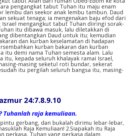
kut tabut Allah dari rumah Obed-Edom ke kota
 para pengangkat tabut Tuhan itu maju enam
r lembu dan seekor anak lembu tambun. Daud
an sekuat tenaga; ia mengenakan baju efod dari
 Israel mengangkut tabut Tuhan diiringi sorak-
uhan itu dibawa masuk, lalu diletakkan di
ang dibentangkan Daud untuk itu; kemudian
aran dan kurban keselamatan di hadapan
ersembahkan kurban bakaran dan kurban
sa itu demi nama Tuhan semesta alam. Lalu
 itu, kepada seluruh khalayak ramai Israel,
asing-masing seketul roti bundar, sekerat
sudah itu pergilah seluruh bangsa itu, masing-
mur 24:7.8.9.10
n? Tuhanlah raja kemuliaan.
pintu gerbang, dan bukalah dirimu lebar-lebar,
masuklah Raja Kemuliaan! 2.Siapakah itu Raja
an perkasa, Tuhan yang perkasa dalam