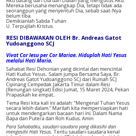
Aku datang dari Dia dan Dialah yang mengutus Aku.”
Mereka berusaha menangkap Dia, tetapi tidak ada
seorangpun yang menyentuh Dia, sebab saat-Nya
belum tiba.
Demikianlah Sabda Tuhan
U. Terpujilah Kristus.
RESI DIBAWAKAN OLEH Br. Andreas Gatot
Yudoanggono SCJ
Vivat Cor Iesu per Cor Mariae. Hiduplah Hati Yesus
melalui Hati Maria.
Sahabat Resi Dehonian yang dicintai dan mencintai
Hati Kudus Yesus.. Salam jumpa Bersama Saya, Br.
Andreas Gatot Yudoanggono SCJ dari Rumah SCJ
Cipinang Cempedak Jakarta Timur dalam Resi
(Renungan singkat) Edisi Jumat, 15 Maret 2024, Pekan
Prapaskah ke empat..
Tema Resi kita kali ini adalah: “Mengenal Tuhan Yesus
secara lebih dalam.” Marilah kita mempersiapkan hati
untuk mendengarkan bacaan hari ini. Dalam Nama
Bapa dan Putera dan Roh Kudus. Amin
Para Sahabatku, saudari-saudara yang dikasihi dan
mengasihi Hati Yesus.
Tentu saudari-saudara kenal