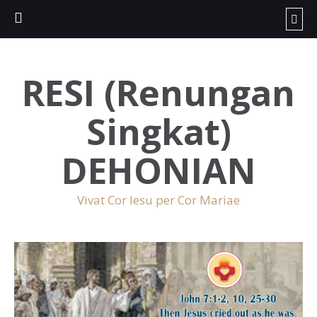
RESI (Renungan
Singkat)
DEHONIAN
Vivat Cor Iesu per Cor Mariae