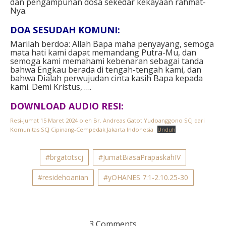
dan pengampunan dosa sekedar kekayaan rahmat-
Nya.
DOA SESUDAH KOMUNI:
Marilah berdoa: Allah Bapa maha penyayang, semoga
mata hati kami dapat memandang Putra-Mu, dan
semoga kami memahami kebenaran sebagai tanda
bahwa Engkau berada di tengah-tengah kami, dan
bahwa Dialah perwujudan cinta kasih Bapa kepada
kami. Demi Kristus, ….
DOWNLOAD AUDIO RESI:
Resi-Jumat 15 Maret 2024 oleh Br. Andreas Gatot Yudoanggono SCJ dari
Komunitas SCJ Cipinang-Cempedak Jakarta Indonesia
Unduh
#brgatotscj
#JumatBiasaPrapaskahIV
#residehoanian
#yOHANES 7:1-2.10.25-30
3 Comments