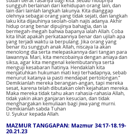
sudah berat rasanya bagi kita. Sebab hidupnya
sungguh berlainan dari kehidupan orang lain, dan
lain dari lainlah langkah lakunya. Kita dianggap
olehnya sebagai orang yang tidak sejati, dan langkah
laku kita dijauhinya seolah-olah najis adanya. Akhir
hidup orang benar dipujinya bahagia, dan ia
bermegah-megah bahwa bapanya ialah Allah. Coba
kita lihat apakah perkataannya benar dan ujilah apa
yang terjadi waktu ia berpulang. Jika orang yang
benar itu sungguh anak Allah, niscaya Ia akan
menolong dia serta melepaskannya dari tangan para
lawannya. Mari, kita mencobainya dengan aniaya dan
siksa, agar kita mengenal kelembutannya serta
menguji kesabaran hatinya. Hendaklah kita
menjatuhkan hukuman mati keji terhadapnya, sebab
menurut katanya ia pasti mendapat pertolongan.”
Demikianlah mereka berangan-angan, tapi mereka
sesat, karena telah dibutakan oleh kejahatan mereka.
Maka mereka tidak tahu akan rahasia-rahasia Allah,
tidak yakin akan ganjaran kesucian, dan tidak
menghargakan kemuliaan bagi jiwa yang murni.
Demikianlah sabda Tuhan
U. Syukur kepada Allah.
MAZMUR TANGGAPAN: Mazmur 34:17-18.19-
20.21.23