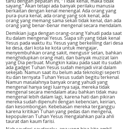
tahu dengan pepatah ini, “Tidak kenal, maka tidak
sayang.” Akan tetapi ada banyak perilaku manusia
berkaitan dengan kenal menengal. Ada orang yang
pura-pura kenal, ada orang yang sok kenal, ada
orang yang memang sama sekali tidak kenal, dan ada
orang yang benar-benar mengenal secara mendalam.
Demikian juga dengan orang-orang Yahudi pada saat
itu dalam mengenal Yesus. Siapa sih yang tidak kenal
Yesus pada waktu itu. Yesus yang berkeliling dari desa
ke desa, dari kota ke kota untuk mengajar,
menyembuhkan orang sakit, mengusir setan, bahkan
menghidupkan orang mati, dan banyak muzizat lain
yang Dia perbuat. Mungkin kalau pada saat itu sudah
ada gadget Tuhan Yesus sudah menjadi viral dalam
sekejab. Namun saat itu belum ada teknologi seperti
itu dan ternyata Tuhan Yesus sudah begitu terkenal.
Namun masalahnya banyak orang yahudi yang
mengenal hanya segi luarnya saja, mereka tidak
mengenal secara mendalam atau bahkan tidak mau
mengenal lebih dalam lagi, karena hati dan pikiran
mereka sudah dipenuhi dengan kebencian, keirian,
dan kesombongan. Kebebasan mereka terganggu
karena kritikan Tuhan yang pedas dan mengena,
kepopuleran Tuhan Yesus mengalahkan para ahli
taurat dan kaum farisi.
Nah saudari-saudaraku, apa yang bisa kita ambil