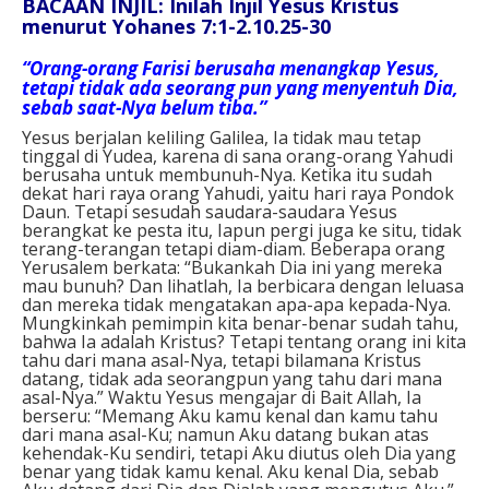
BACAAN INJIL: Inilah Injil Yesus Kristus
menurut Yohanes 7:1-2.10.25-30
“Orang-orang Farisi berusaha menangkap Yesus,
tetapi tidak ada seorang pun yang menyentuh Dia,
sebab saat-Nya belum tiba.”
Yesus berjalan keliling Galilea, Ia tidak mau tetap
tinggal di Yudea, karena di sana orang-orang Yahudi
berusaha untuk membunuh-Nya. Ketika itu sudah
dekat hari raya orang Yahudi, yaitu hari raya Pondok
Daun. Tetapi sesudah saudara-saudara Yesus
berangkat ke pesta itu, Iapun pergi juga ke situ, tidak
terang-terangan tetapi diam-diam. Beberapa orang
Yerusalem berkata: “Bukankah Dia ini yang mereka
mau bunuh? Dan lihatlah, Ia berbicara dengan leluasa
dan mereka tidak mengatakan apa-apa kepada-Nya.
Mungkinkah pemimpin kita benar-benar sudah tahu,
bahwa Ia adalah Kristus? Tetapi tentang orang ini kita
tahu dari mana asal-Nya, tetapi bilamana Kristus
datang, tidak ada seorangpun yang tahu dari mana
asal-Nya.” Waktu Yesus mengajar di Bait Allah, Ia
berseru: “Memang Aku kamu kenal dan kamu tahu
dari mana asal-Ku; namun Aku datang bukan atas
kehendak-Ku sendiri, tetapi Aku diutus oleh Dia yang
benar yang tidak kamu kenal. Aku kenal Dia, sebab