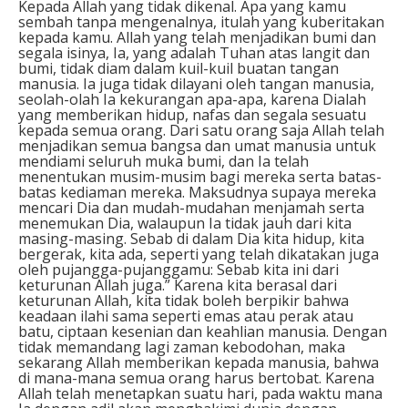
Kepada Allah yang tidak dikenal. Apa yang kamu
sembah tanpa mengenalnya, itulah yang kuberitakan
kepada kamu. Allah yang telah menjadikan bumi dan
segala isinya, Ia, yang adalah Tuhan atas langit dan
bumi, tidak diam dalam kuil-kuil buatan tangan
manusia. Ia juga tidak dilayani oleh tangan manusia,
seolah-olah Ia kekurangan apa-apa, karena Dialah
yang memberikan hidup, nafas dan segala sesuatu
kepada semua orang. Dari satu orang saja Allah telah
menjadikan semua bangsa dan umat manusia untuk
mendiami seluruh muka bumi, dan Ia telah
menentukan musim-musim bagi mereka serta batas-
batas kediaman mereka. Maksudnya supaya mereka
mencari Dia dan mudah-mudahan menjamah serta
menemukan Dia, walaupun Ia tidak jauh dari kita
masing-masing. Sebab di dalam Dia kita hidup, kita
bergerak, kita ada, seperti yang telah dikatakan juga
oleh pujangga-pujanggamu: Sebab kita ini dari
keturunan Allah juga.” Karena kita berasal dari
keturunan Allah, kita tidak boleh berpikir bahwa
keadaan ilahi sama seperti emas atau perak atau
batu, ciptaan kesenian dan keahlian manusia. Dengan
tidak memandang lagi zaman kebodohan, maka
sekarang Allah memberikan kepada manusia, bahwa
di mana-mana semua orang harus bertobat. Karena
Allah telah menetapkan suatu hari, pada waktu mana