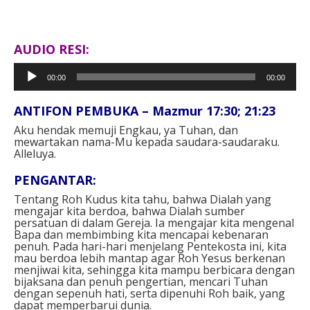
AUDIO RESI:
Pemutar
00:00
00:00
Audio
ANTIFON PEMBUKA – Mazmur 17:30; 21:23
Aku hendak memuji Engkau, ya Tuhan, dan
mewartakan nama-Mu kepada saudara-saudaraku.
Alleluya.
PENGANTAR:
Tentang Roh Kudus kita tahu, bahwa Dialah yang
mengajar kita berdoa, bahwa Dialah sumber
persatuan di dalam Gereja. Ia mengajar kita mengenal
Bapa dan membimbing kita mencapai kebenaran
penuh. Pada hari-hari menjelang Pentekosta ini, kita
mau berdoa lebih mantap agar Roh Yesus berkenan
menjiwai kita, sehingga kita mampu berbicara dengan
bijaksana dan penuh pengertian, mencari Tuhan
dengan sepenuh hati, serta dipenuhi Roh baik, yang
dapat memperbarui dunia.