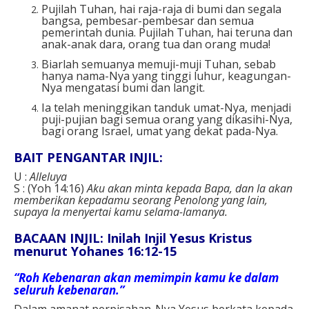
Pujilah Tuhan, hai raja-raja di bumi dan segala
bangsa, pembesar-pembesar dan semua
pemerintah dunia. Pujilah Tuhan, hai teruna dan
anak-anak dara, orang tua dan orang muda!
Biarlah semuanya memuji-muji Tuhan, sebab
hanya nama-Nya yang tinggi luhur, keagungan-
Nya mengatasi bumi dan langit.
Ia telah meninggikan tanduk umat-Nya, menjadi
puji-pujian bagi semua orang yang dikasihi-Nya,
bagi orang Israel, umat yang dekat pada-Nya.
BAIT PENGANTAR INJIL:
U :
Alleluya
S : (Yoh 14:16)
Aku akan minta kepada Bapa, dan Ia akan
memberikan kepadamu seorang Penolong yang lain,
supaya Ia menyertai kamu selama-lamanya.
BACAAN INJIL: Inilah Injil Yesus Kristus
menurut Yohanes 16:12-15
“Roh Kebenaran akan memimpin kamu ke dalam
seluruh kebenaran.”
Dalam amanat perpisahan-Nya Yesus berkata kepada