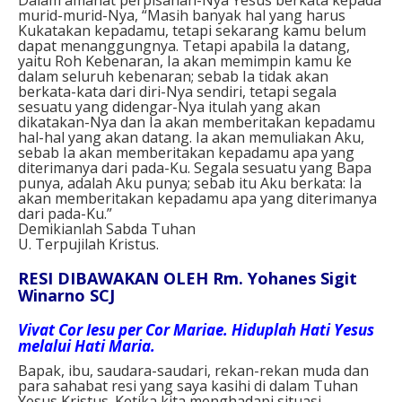
murid-murid-Nya, “Masih banyak hal yang harus
Kukatakan kepadamu, tetapi sekarang kamu belum
dapat menanggungnya. Tetapi apabila Ia datang,
yaitu Roh Kebenaran, Ia akan memimpin kamu ke
dalam seluruh kebenaran; sebab Ia tidak akan
berkata-kata dari diri-Nya sendiri, tetapi segala
sesuatu yang didengar-Nya itulah yang akan
dikatakan-Nya dan Ia akan memberitakan kepadamu
hal-hal yang akan datang. Ia akan memuliakan Aku,
sebab Ia akan memberitakan kepadamu apa yang
diterimanya dari pada-Ku. Segala sesuatu yang Bapa
punya, adalah Aku punya; sebab itu Aku berkata: Ia
akan memberitakan kepadamu apa yang diterimanya
dari pada-Ku.”
Demikianlah Sabda Tuhan
U. Terpujilah Kristus.
RESI DIBAWAKAN OLEH Rm. Yohanes Sigit
Winarno SCJ
Vivat Cor Iesu per Cor Mariae. Hiduplah Hati Yesus
melalui Hati Maria.
Bapak, ibu, saudara-saudari, rekan-rekan muda dan
para sahabat resi yang saya kasihi di dalam Tuhan
Yesus Kristus. Ketika kita menghadapi situasi