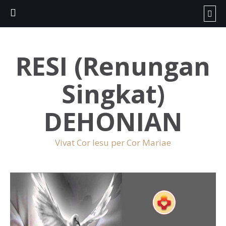
RESI (Renungan
Singkat)
DEHONIAN
Vivat Cor Iesu per Cor Mariae