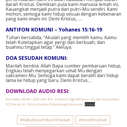
darah Kristus. Demikian pula kami manusia lemah ini,
Kauangkat menjadi putra dan putri-Mu sendiri. Kami
mohon, semoga kami hidup sesuai dengan kebenaran
yang kami imani ini. Demi Kristus, ….
ANTIFON KOMUNI – Yohanes 15:16-19
Tuhan bersabda, “Akulah yang memilih kamu. Kamu
telah Kutetapkan agar pergi dan berbuah, dan
buahmu tinggal tetap.” Aleluya.
DOA SESUDAH KOMUNI:
Marilah berdoa: Allah Bapa sumber pembaruan hidup,
Engkau telah menyegarkan umat Mu dengan
sakramen-Mu. Semoga kami dapat beralih dari hidup
lama ke hidup yang baru. Demi Kristus, ..
DOWNLOAD AUDIO RESI:
Resi-Rabu 08 Mei 2024 oleh Rm. Yohanes Sigit Winarno SCJ dari Komunitas
SCJ Paroki St. Petrus Kenten Palembang Indonesia
Unduh
#RabuBiasaPekanVIPaskah
#residehoanian