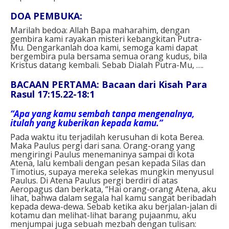
DOA PEMBUKA:
Marilah bedoa: Allah Bapa maharahim, dengan
gembira kami rayakan misteri kebangkitan Putra-
Mu. Dengarkanlah doa kami, semoga kami dapat
bergembira pula bersama semua orang kudus, bila
Kristus datang kembali. Sebab Dialah Putra-Mu, ….
BACAAN PERTAMA: Bacaan dari Kisah Para
Rasul 17:15.22-18:1
“Apa yang kamu sembah tanpa mengenalnya,
itulah yang kuberikan kepada kamu.”
Pada waktu itu terjadilah kerusuhan di kota Berea.
Maka Paulus pergi dari sana. Orang-orang yang
mengiringi Paulus menemaninya sampai di kota
Atena, lalu kembali dengan pesan kepada Silas dan
Timotius, supaya mereka selekas mungkin menyusul
Paulus. Di Atena Paulus pergi berdiri di atas
Aeropagus dan berkata, “Hai orang-orang Atena, aku
lihat, bahwa dalam segala hal kamu sangat beribadah
kepada dewa-dewa. Sebab ketika aku berjalan-jalan di
kotamu dan melihat-lihat barang pujaanmu, aku
menjumpai juga sebuah mezbah dengan tulisan: