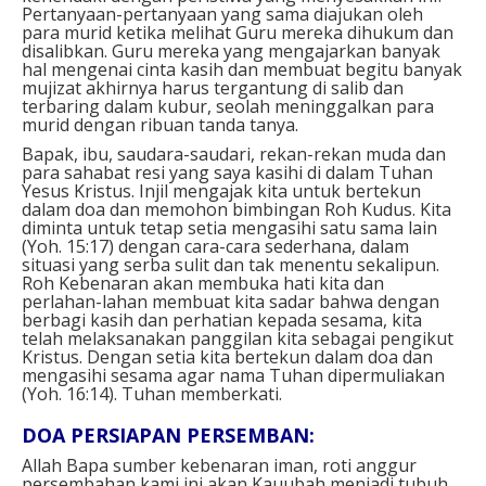
Pertanyaan-pertanyaan yang sama diajukan oleh
para murid ketika melihat Guru mereka dihukum dan
disalibkan. Guru mereka yang mengajarkan banyak
hal mengenai cinta kasih dan membuat begitu banyak
mujizat akhirnya harus tergantung di salib dan
terbaring dalam kubur, seolah meninggalkan para
murid dengan ribuan tanda tanya.
Bapak, ibu, saudara-saudari, rekan-rekan muda dan
para sahabat resi yang saya kasihi di dalam Tuhan
Yesus Kristus. Injil mengajak kita untuk bertekun
dalam doa dan memohon bimbingan Roh Kudus. Kita
diminta untuk tetap setia mengasihi satu sama lain
(Yoh. 15:17) dengan cara-cara sederhana, dalam
situasi yang serba sulit dan tak menentu sekalipun.
Roh Kebenaran akan membuka hati kita dan
perlahan-lahan membuat kita sadar bahwa dengan
berbagi kasih dan perhatian kepada sesama, kita
telah melaksanakan panggilan kita sebagai pengikut
Kristus. Dengan setia kita bertekun dalam doa dan
mengasihi sesama agar nama Tuhan dipermuliakan
(Yoh. 16:14). Tuhan memberkati.
DOA PERSIAPAN PERSEMBAN:
Allah Bapa sumber kebenaran iman, roti anggur
persembahan kami ini akan Kauubah menjadi tubuh