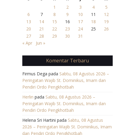
1
2
3
4
5
6
7
8
9
10
11
12
13
14
15
16
17
18
19
20
21
22
23
24
25
26
27
28
29
30
31
« Apr
Jun »
Komentar Terbaru
Firmus Dega
pada
Sabtu, 08 Agustus 2026 –
Peringatan Wajib St. Dominikus, Imam dan
Pendiri Ordo Pengkhotbah
Herlin
pada
Sabtu, 08 Agustus 2026 –
Peringatan Wajib St. Dominikus, Imam dan
Pendiri Ordo Pengkhotbah
Helena Sri Hartini
pada
Sabtu, 08 Agustus
2026 – Peringatan Wajib St. Dominikus, Imam
dan Pendiri Ordo Pengkhotbah