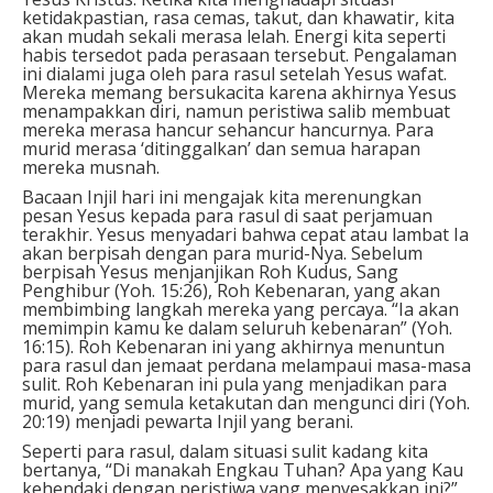
ketidakpastian, rasa cemas, takut, dan khawatir, kita
akan mudah sekali merasa lelah. Energi kita seperti
habis tersedot pada perasaan tersebut. Pengalaman
ini dialami juga oleh para rasul setelah Yesus wafat.
Mereka memang bersukacita karena akhirnya Yesus
menampakkan diri, namun peristiwa salib membuat
mereka merasa hancur sehancur hancurnya. Para
murid merasa ‘ditinggalkan’ dan semua harapan
mereka musnah.
Bacaan Injil hari ini mengajak kita merenungkan
pesan Yesus kepada para rasul di saat perjamuan
terakhir. Yesus menyadari bahwa cepat atau lambat Ia
akan berpisah dengan para murid-Nya. Sebelum
berpisah Yesus menjanjikan Roh Kudus, Sang
Penghibur (Yoh. 15:26), Roh Kebenaran, yang akan
membimbing langkah mereka yang percaya. “Ia akan
memimpin kamu ke dalam seluruh kebenaran” (Yoh.
16:15). Roh Kebenaran ini yang akhirnya menuntun
para rasul dan jemaat perdana melampaui masa-masa
sulit. Roh Kebenaran ini pula yang menjadikan para
murid, yang semula ketakutan dan mengunci diri (Yoh.
20:19) menjadi pewarta Injil yang berani.
Seperti para rasul, dalam situasi sulit kadang kita
bertanya, “Di manakah Engkau Tuhan? Apa yang Kau
kehendaki dengan peristiwa yang menyesakkan ini?”