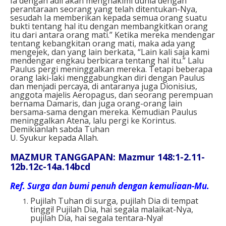
Ia dengan adil akan menghakimi dunia dengan
perantaraan seorang yang telah ditentukan-Nya,
sesudah Ia memberikan kepada semua orang suatu
bukti tentang hal itu dengan membangkitkan orang
itu dari antara orang mati.” Ketika mereka mendengar
tentang kebangkitan orang mati, maka ada yang
mengejek, dan yang lain berkata, “Lain kali saja kami
mendengar engkau berbicara tentang hal itu.” Lalu
Paulus pergi meninggalkan mereka. Tetapi beberapa
orang laki-laki menggabungkan diri dengan Paulus
dan menjadi percaya, di antaranya juga Dionisius,
anggota majelis Aeropagus, dan seorang perempuan
bernama Damaris, dan juga orang-orang lain
bersama-sama dengan mereka. Kemudian Paulus
meninggalkan Atena, lalu pergi ke Korintus.
Demikianlah sabda Tuhan
U. Syukur kepada Allah.
MAZMUR TANGGAPAN: Mazmur 148:1-2.11-
12b.12c-14a.14bcd
Ref.
Surga dan bumi penuh dengan kemuliaan-Mu.
Pujilah Tuhan di surga, pujilah Dia di tempat
tinggi! Pujilah Dia, hai segala malaikat-Nya,
pujilah Dia, hai segala tentara-Nya!