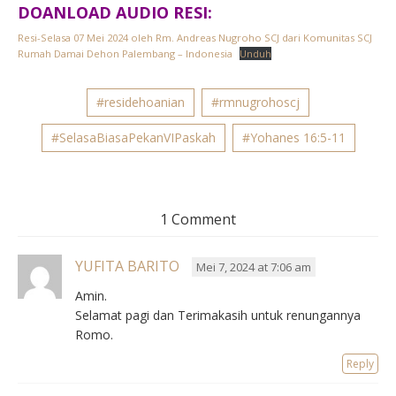
DOANLOAD AUDIO RESI:
Resi-Selasa 07 Mei 2024 oleh Rm. Andreas Nugroho SCJ dari Komunitas SCJ
Rumah Damai Dehon Palembang – Indonesia
Unduh
#residehoanian
#rmnugrohoscj
#SelasaBiasaPekanVIPaskah
#Yohanes 16:5-11
1 Comment
YUFITA BARITO
Mei 7, 2024 at 7:06 am
Amin.
Selamat pagi dan Terimakasih untuk renungannya
Romo.
Reply