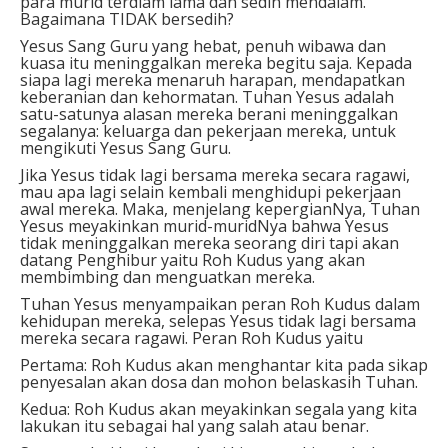
para murid terdiam lama dan sedih mendalam.
Bagaimana TIDAK bersedih?
Yesus Sang Guru yang hebat, penuh wibawa dan
kuasa itu meninggalkan mereka begitu saja. Kepada
siapa lagi mereka menaruh harapan, mendapatkan
keberanian dan kehormatan. Tuhan Yesus adalah
satu-satunya alasan mereka berani meninggalkan
segalanya: keluarga dan pekerjaan mereka, untuk
mengikuti Yesus Sang Guru.
Jika Yesus tidak lagi bersama mereka secara ragawi,
mau apa lagi selain kembali menghidupi pekerjaan
awal mereka. Maka, menjelang kepergianNya, Tuhan
Yesus meyakinkan murid-muridNya bahwa Yesus
tidak meninggalkan mereka seorang diri tapi akan
datang Penghibur yaitu Roh Kudus yang akan
membimbing dan menguatkan mereka.
Tuhan Yesus menyampaikan peran Roh Kudus dalam
kehidupan mereka, selepas Yesus tidak lagi bersama
mereka secara ragawi. Peran Roh Kudus yaitu
Pertama: Roh Kudus akan menghantar kita pada sikap
penyesalan akan dosa dan mohon belaskasih Tuhan.
Kedua: Roh Kudus akan meyakinkan segala yang kita
lakukan itu sebagai hal yang salah atau benar.