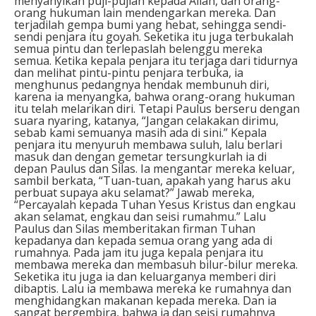
menyanyikan puji-pujian kepada Allah, dan orang-
orang hukuman lain mendengarkan mereka. Dan
terjadilah gempa bumi yang hebat, sehingga sendi-
sendi penjara itu goyah. Seketika itu juga terbukalah
semua pintu dan terlepaslah belenggu mereka
semua. Ketika kepala penjara itu terjaga dari tidurnya
dan melihat pintu-pintu penjara terbuka, ia
menghunus pedangnya hendak membunuh diri,
karena ia menyangka, bahwa orang-orang hukuman
itu telah melarikan diri. Tetapi Paulus berseru dengan
suara nyaring, katanya, “Jangan celakakan dirimu,
sebab kami semuanya masih ada di sini.” Kepala
penjara itu menyuruh membawa suluh, lalu berlari
masuk dan dengan gemetar tersungkurlah ia di
depan Paulus dan Silas. Ia mengantar mereka keluar,
sambil berkata, “Tuan-tuan, apakah yang harus aku
perbuat supaya aku selamat?” Jawab mereka,
“Percayalah kepada Tuhan Yesus Kristus dan engkau
akan selamat, engkau dan seisi rumahmu.” Lalu
Paulus dan Silas memberitakan firman Tuhan
kepadanya dan kepada semua orang yang ada di
rumahnya. Pada jam itu juga kepala penjara itu
membawa mereka dan membasuh bilur-bilur mereka.
Seketika itu juga ia dan keluarganya memberi diri
dibaptis. Lalu ia membawa mereka ke rumahnya dan
menghidangkan makanan kepada mereka. Dan ia
sangat bergembira, bahwa ia dan seisi rumahnya