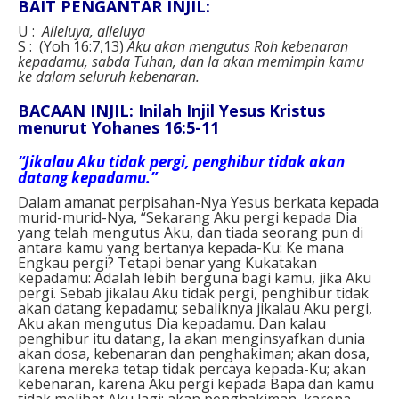
BAIT PENGANTAR INJIL:
U :
Alleluya, alleluya
S : (Yoh 16:7,13)
Aku akan mengutus Roh kebenaran
kepadamu, sabda Tuhan, dan Ia akan memimpin kamu
ke dalam seluruh kebenaran.
BACAAN INJIL: Inilah Injil Yesus Kristus
menurut Yohanes 16:5-11
“Jikalau Aku tidak pergi, penghibur tidak akan
datang kepadamu.”
Dalam amanat perpisahan-Nya Yesus berkata kepada
murid-murid-Nya, “Sekarang Aku pergi kepada Dia
yang telah mengutus Aku, dan tiada seorang pun di
antara kamu yang bertanya kepada-Ku: Ke mana
Engkau pergi? Tetapi benar yang Kukatakan
kepadamu: Adalah lebih berguna bagi kamu, jika Aku
pergi. Sebab jikalau Aku tidak pergi, penghibur tidak
akan datang kepadamu; sebaliknya jikalau Aku pergi,
Aku akan mengutus Dia kepadamu. Dan kalau
penghibur itu datang, Ia akan menginsyafkan dunia
akan dosa, kebenaran dan penghakiman; akan dosa,
karena mereka tetap tidak percaya kepada-Ku; akan
kebenaran, karena Aku pergi kepada Bapa dan kamu
tidak melihat Aku lagi; akan penghakiman, karena