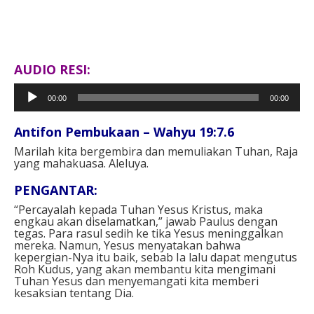
AUDIO RESI:
Pemutar
00:00
00:00
Audio
Antifon Pembukaan – Wahyu 19:7.6
Marilah kita bergembira dan memuliakan Tuhan, Raja
yang mahakuasa. Aleluya.
PENGANTAR:
“Percayalah kepada Tuhan Yesus Kristus, maka
engkau akan diselamatkan,” jawab Paulus dengan
tegas. Para rasul sedih ke tika Yesus meninggalkan
mereka. Namun, Yesus menyatakan bahwa
kepergian-Nya itu baik, sebab Ia lalu dapat mengutus
Roh Kudus, yang akan membantu kita mengimani
Tuhan Yesus dan menyemangati kita memberi
kesaksian tentang Dia.