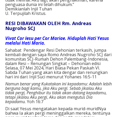
penguasa dunia ini telah dihukum.”
Demikianlah Injil Tuhan
U. Terpujilah Kristus.
RESI DIBAWAKAN OLEH Rm. Andreas
Nugroho SCJ
Vivat Cor Iesu per Cor Mariae. Hiduplah Hati Yesus
melalui Hati Maria.
Sahabat Pendengar Resi Dehonian terkasih, jumpa
kembali dengan saya Romo Andreas Nugroho SCJ dari
komunitas SCJ-Rumah Dehon Palembang-Indonesia,
dalam Resi – Renungan Singkat – Dehonian edisi
Selasa, 07 Mei 2024, Hari Biasa Pekan Paskah VI.
Sabda Tuhan yang akan kita dengar dan renungkan
hari ini dari: Injil Suci menurut Yohanes 16:5-11
Namun benar yang Kukatakan ini kepadamu: Adalah lebih
berguna bagi kamu, jika Aku pergi. Sebab jikalau Aku
tidak pergi, Penghibur itu tidak akan datang kepadamu,
tetapi jikalau Aku pergi, Aku akan mengutus Dia
kepadamu.
Yoh 16:7
Di saat Yesus mengatakan kepada murid-muridNya
bahwa Ia akan pergi meninggalkan mereka, tentunya