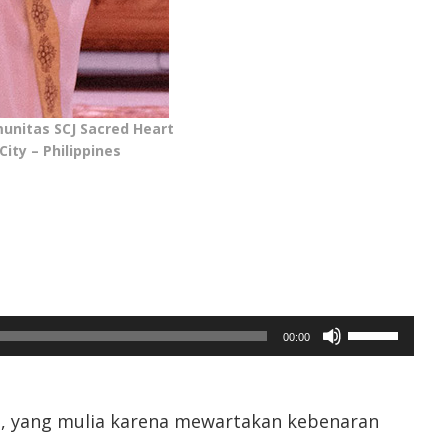
unitas SCJ Sacred Heart
ity – Philippines
Gunakan
00:00
Anak
Panah
Atas/Bawah
untuk
ah, yang mulia karena mewartakan kebenaran
menaikkan