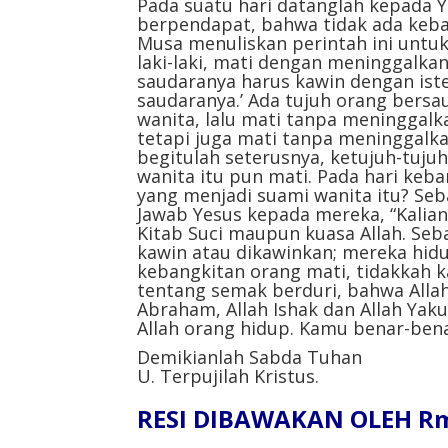
Pada suatu hari datanglah kepada 
berpendapat, bahwa tidak ada keba
Musa menuliskan perintah ini untuk
laki-laki, mati dengan meninggalkan
saudaranya harus kawin dengan ist
saudaranya.’ Ada tujuh orang bers
wanita, lalu mati tanpa meninggal
tetapi juga mati tanpa meninggalka
begitulah seterusnya, ketujuh-tuju
wanita itu pun mati. Pada hari keb
yang menjadi suami wanita itu? Seba
Jawab Yesus kepada mereka, “Kalian 
Kitab Suci maupun kuasa Allah. Seb
kawin atau dikawinkan; mereka hidu
kebangkitan orang mati, tidakkah k
tentang semak berduri, bahwa Allah
Abraham, Allah Ishak dan Allah Yaku
Allah orang hidup. Kamu benar-bena
Demikianlah Sabda Tuhan
U. Terpujilah Kristus.
RESI DIBAWAKAN OLEH Rm.