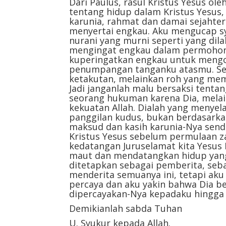
Dari Paulus, rasul Kristus Yesus ol
tentang hidup dalam Kristus Yesus,
karunia, rahmat dan damai sejahtera
menyertai engkau. Aku mengucap sy
nurani yang murni seperti yang dil
mengingat engkau dalam permohona
kuperingatkan engkau untuk mengo
penumpangan tanganku atasmu. Seb
ketakutan, melainkan roh yang mem
Jadi janganlah malu bersaksi tenta
seorang hukuman karena Dia, melain
kekuatan Allah. Dialah yang menye
panggilan kudus, bukan berdasarka
maksud dan kasih karunia-Nya sendi
Kristus Yesus sebelum permulaan z
kedatangan Juruselamat kita Yesus 
maut dan mendatangkan hidup yang t
ditetapkan sebagai pemberita, seba
menderita semuanya ini, tetapi aku
percaya dan aku yakin bahwa Dia b
dipercayakan-Nya kepadaku hingga 
Demikianlah sabda Tuhan
U. Syukur kepada Allah.