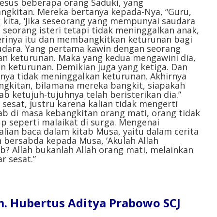
Yesus beberapa orang Saduki, yang
ngkitan. Mereka bertanya kepada-Nya, “Guru,
 kita, ‘Jika seseorang yang mempunyai saudara
 seorang isteri tetapi tidak meninggalkan anak,
erinya itu dan membangkitkan keturunan bagi
audara. Yang pertama kawin dengan seorang
kan keturunan. Maka yang kedua mengawini dia,
n keturunan. Demikian juga yang ketiga. Dan
hnya tidak meninggalkan keturunan. Akhirnya
angkitan, bilamana mereka bangkit, siapakah
b ketujuh-tujuhnya telah beristerikan dia.”
sesat, justru karena kalian tidak mengerti
ab di masa kebangkitan orang mati, orang tidak
p seperti malaikat di surga. Mengenai
alian baca dalam kitab Musa, yaitu dalam cerita
 bersabda kepada Musa, ‘Akulah Allah
b? Allah bukanlah Allah orang mati, melainkan
r sesat.”
 Hubertus Aditya Prabowo SCJ